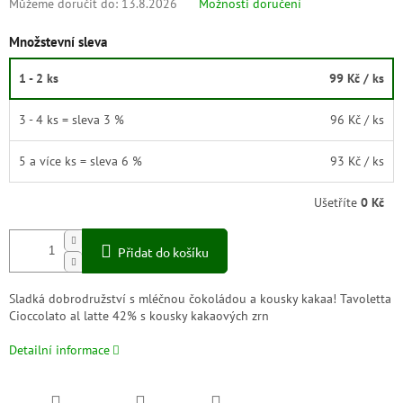
Můžeme doručit do:
13.8.2026
Možnosti doručení
Množstevní sleva
1 - 2 ks
99 Kč
/ ks
3 - 4 ks = sleva 3 %
96 Kč
/ ks
5 a více ks = sleva 6 %
93 Kč
/ ks
Ušetříte
0 Kč
Přidat do košíku
Sladká dobrodružství s mléčnou čokoládou a kousky kakaa! Tavoletta
Cioccolato al latte 42% s kousky kakaových zrn
Detailní informace