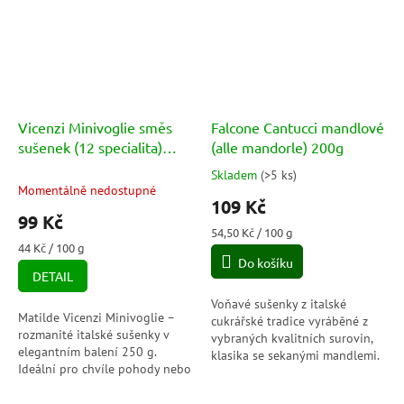
Vicenzi Minivoglie směs
Falcone Cantucci mandlové
sušenek (12 specialita)
(alle mandorle) 200g
250g
Skladem
(
>5 ks
)
Průměrné
Momentálně nedostupné
hodnocení
109 Kč
produktu
99 Kč
je
Měrná
54,50 Kč / 100 g
5,0
Měrná
cena:
44 Kč / 100 g
cena:
Do košíku
z
DETAIL
5
hvězdiček.
Voňavé sušenky z italské
Matilde Vicenzi Minivoglie –
cukrářské tradice vyráběné z
rozmanité italské sušenky v
vybraných kvalitních surovin,
elegantním balení 250 g.
klasika se sekanými mandlemi.
Ideální pro chvíle pohody nebo
jako dárek.