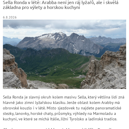
Sella Ronda v létě: Arabba není jen ráj lyžařů, ale i skvělá
í
základna pro výlety a horskou kuchyni
6.8.2026
Sella Ronda je slavný okruh kolem masivu Sella, který většina lidí zná
hlavně jako zimní lyžařskou klasiku. Jenže oblast kolem Arabby má
obrovské kouzlo i v létě. Místo sjezdovek tu najdete panoramatické
stezky, lanovky, horské chaty, průsmyky, výhledy na Marmoladu a
kuchyni, ve které se míchá Itálie, Jižní Tyrolsko a ladinská tradice.