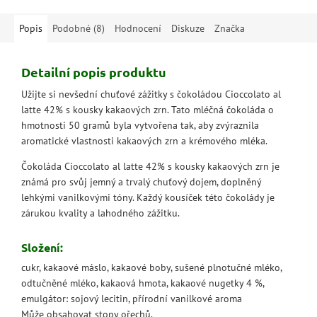
Popis
Podobné (8)
Hodnocení
Diskuze
Značka
Detailní popis produktu
Užijte si nevšední chuťové zážitky s čokoládou Cioccolato al
latte 42% s kousky kakaových zrn. Tato mléčná čokoláda o
hmotnosti 50 gramů byla vytvořena tak, aby zvýraznila
aromatické vlastnosti kakaových zrn a krémového mléka.
Čokoláda Cioccolato al latte 42% s kousky kakaových zrn je
známá pro svůj jemný a trvalý chuťový dojem, doplněný
lehkými vanilkovými tóny. Každý kousíček této čokolády je
zárukou kvality a lahodného zážitku.
Složení:
cukr, kakaové máslo, kakaové boby, sušené plnotučné mléko,
odtučněné mléko, kakaová hmota, kakaové nugetky 4 %,
emulgátor: sojový lecitin, přírodní vanilkové aroma
Může obsahovat stopy ořechů.