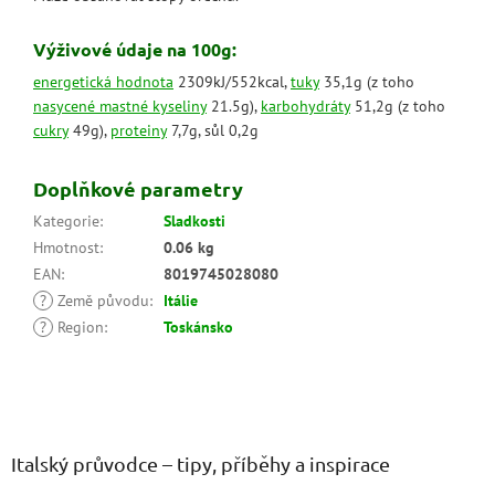
Výživové údaje na 100g:
energetická hodnota
2309kJ/552kcal,
tuky
35,1g (z toho
nasycené mastné kyseliny
21.5g),
karbohydráty
51,2g (z toho
cukry
49g),
proteiny
7,7g, sůl 0,2g
Doplňkové parametry
Kategorie
:
Sladkosti
Hmotnost
:
0.06 kg
EAN
:
8019745028080
?
Země původu
:
Itálie
?
Region
:
Toskánsko
Z
á
p
a
Italský průvodce – tipy, příběhy a inspirace
t