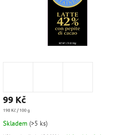
99 Kč
Měrná
198 Kč / 100 g
cena:
Skladem
(
>5 ks
)