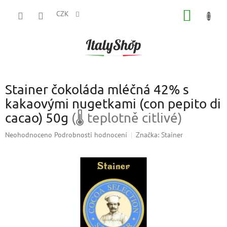
Přejít
NÁKUP
na
CZK
obsah
KOŠÍK
Stainer čokoláda mléčná 42% s
kakaovými nugetkami (con pepito di
cacao) 50g
(🌡 teplotně citlivé)
Průměrné
Neohodnoceno
Podrobnosti hodnocení
Značka:
Stainer
hodnocení
produktu
je
0,0
z
5
hvězdiček.