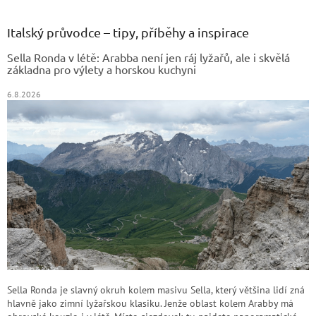
á
p
a
Italský průvodce – tipy, příběhy a inspirace
t
Sella Ronda v létě: Arabba není jen ráj lyžařů, ale i skvělá
í
základna pro výlety a horskou kuchyni
6.8.2026
Sella Ronda je slavný okruh kolem masivu Sella, který většina lidí zná
hlavně jako zimní lyžařskou klasiku. Jenže oblast kolem Arabby má