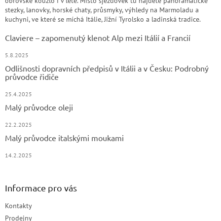
obrovské kouzlo i v létě. Místo sjezdovek tu najdete panoramatické
stezky, lanovky, horské chaty, průsmyky, výhledy na Marmoladu a
kuchyni, ve které se míchá Itálie, Jižní Tyrolsko a ladinská tradice.
Claviere – zapomenutý klenot Alp mezi Itálií a Francií
5.8.2025
Odlišnosti dopravních předpisů v Itálii a v Česku: Podrobný
průvodce řidiče
25.4.2025
Malý průvodce oleji
22.2.2025
Malý průvodce italskými moukami
14.2.2025
Informace pro vás
Kontakty
Prodejny