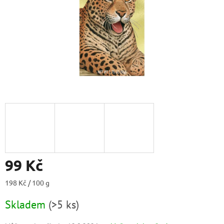
99 Kč
Měrná
198 Kč / 100 g
cena:
Skladem
(
>5 ks
)