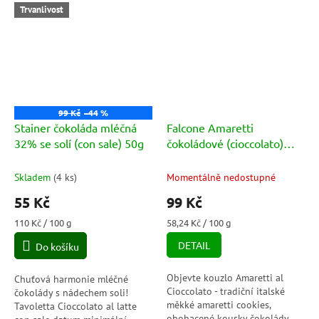
Trvanlivost
99 Kč
–44 %
Stainer čokoláda mléčná
Falcone Amaretti
32% se solí (con sale) 50g
čokoládové (cioccolato)
170g
Skladem
(
4 ks
)
Momentálně nedostupné
55 Kč
99 Kč
Měrná
Měrná
110 Kč / 100 g
58,24 Kč / 100 g
cena:
cena:
DETAIL
Do košíku
Objevte kouzlo Amaretti al
Chuťová harmonie mléčné
Cioccolato - tradiční italské
čokolády s nádechem soli!
měkké amaretti cookies,
Tavoletta Cioccolato al latte
obohacené kousky čokolády.