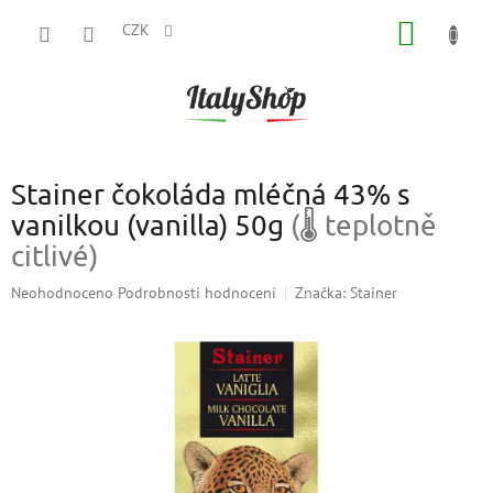
Přejít
NÁKUP
na
CZK
obsah
KOŠÍK
Stainer čokoláda mléčná 43% s
vanilkou (vanilla) 50g
(🌡 teplotně
citlivé)
Průměrné
Neohodnoceno
Podrobnosti hodnocení
Značka:
Stainer
hodnocení
produktu
je
0,0
z
5
hvězdiček.