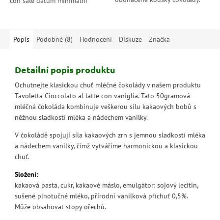
con sale datum minimální
Tyto luxusní pasticcini,
trvanlivosti: 7/2026
vyrobené bez palmového
oleje,...
Popis
Podobné (8)
Hodnocení
Diskuze
Značka
Detailní popis produktu
Ochutnejte klasickou chuť mléčné čokolády v našem produktu
Tavoletta Cioccolato al latte con vaniglia. Tato 50gramová
mléčná čokoláda kombinuje veškerou sílu kakaových bobů s
něžnou sladkostí mléka a nádechem vanilky.
V čokoládě spojují síla kakaových zrn s jemnou sladkostí mléka
a nádechem vanilky, čímž vytváříme harmonickou a klasickou
chuť.
Složení:
kakaová pasta, cukr, kakaové máslo, emulgátor: sojový lecitin,
sušené plnotučné mléko, přírodní vanilková příchuť 0,5%.
Může obsahovat stopy ořechů.