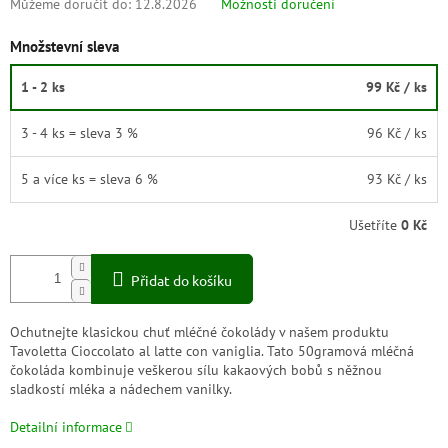
Můžeme doručit do:
12.8.2026
Možnosti doručení
Množstevní sleva
1 - 2 ks
99 Kč
/ ks
3 - 4 ks = sleva 3 %
96 Kč
/ ks
5 a více ks = sleva 6 %
93 Kč
/ ks
Ušetříte
0 Kč
Přidat do košíku
Ochutnejte klasickou chuť mléčné čokolády v našem produktu
Tavoletta Cioccolato al latte con vaniglia. Tato 50gramová mléčná
čokoláda kombinuje veškerou sílu kakaových bobů s něžnou
sladkostí mléka a nádechem vanilky.
Detailní informace