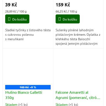
hodnocení
hodnocení
135g
39 Kč
159 Kč
produktu
produktu
je
je
Měrná
Měrná
28,89 Kč / 100 g
66,25 Kč / 100 g
5,0
4,9
cena:
cena:
z
z
Do košíku
Do košíku
5
5
hvězdiček.
hvězdiček.
Sladké tyčinky z listového těsta
Sušenky plněné lahodným
s cukrovou polevou
pistáciovým krémem. Oplatka z
s meruňkami
křehkého těsta Baiocchi
spojená jemným pistáciovým
krémem.
105 Kč
–9 %
Mulino Bianco Galletti
Falcone Amaretti al
350g
Agrumi (pomeranč, citrón),
měkké 170g
Skladem
(
>5 ks
)
Skladem
(
>5 ks
)
Průměrné
Průměrné