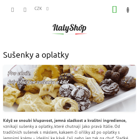
Přejít
NÁKUP
na
CZK
obsah
KOŠÍK
Sušenky a oplatky
Když se snoubí křupavost, jemná sladkost a kvalitní ingredience,
vznikají sušenky a oplatky, které chutnají jako pravá Itálie. Od
tradičních sušenek s máslem, kakaem či oříšky až po oplatky s
jemnými krémy – ideální ke kávě, čaji nebo jen tak na chuť. Sladké