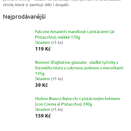
chvíle, které si zamilují děti i dospělí.
Nejprodávanější
Falcone Amaretti mandlové s pistáciemi (al
Pistacchio), měkké 170g
Skladem
(
>5 ks
)
119 Kč
Bonomi Sfogliatine glassate - sladké tyčinky z
listového těsta s cukrovou polevou s meruňkami
135g
Skladem
(
>5 ks
)
39 Kč
Mulino Bianco Baiocchi s pistáciovým krémem
(con Crema al Pistacchio) 240g
Skladem
(
>5 ks
)
159 Kč