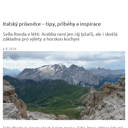
Z
á
p
a
Italský průvodce – tipy, příběhy a inspirace
t
Sella Ronda v létě: Arabba není jen ráj lyžařů, ale i skvělá
í
základna pro výlety a horskou kuchyni
6.8.2026
Sella Ronda je slavný okruh kolem masivu Sella, který většina lidí zná