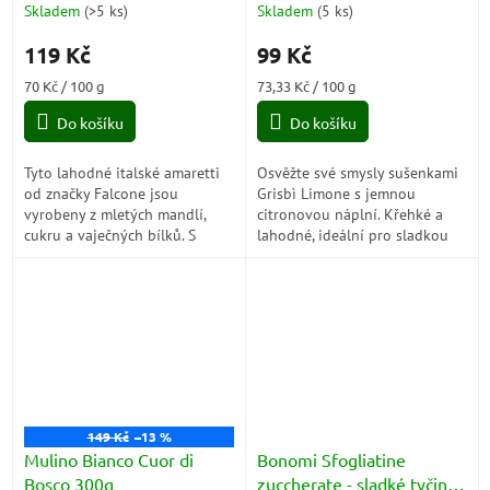
(Limone) 135g
Skladem
(
>5 ks
)
Skladem
(
5 ks
)
Průměrné
Průměrné
hodnocení
hodnocení
119 Kč
99 Kč
produktu
produktu
je
je
Měrná
Měrná
70 Kč / 100 g
73,33 Kč / 100 g
4,4
5,0
cena:
cena:
z
z
Do košíku
Do košíku
5
5
hvězdiček.
hvězdiček.
Tyto lahodné italské amaretti
Osvěžte své smysly sušenkami
od značky Falcone jsou
Grisbì Limone s jemnou
vyrobeny z mletých mandlí,
citronovou náplní. Křehké a
cukru a vaječných bílků. S
lahodné, ideální pro sladkou
jejich křehkou texturou a
pauzu s nádechem svěžesti.
jemnou mandlovou chutí jsou
skvělou volbou...
149 Kč
–13 %
Mulino Bianco Cuor di
Bonomi Sfogliatine
Bosco 300g
zuccherate - sladké tyčinky