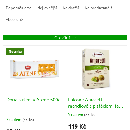
Ř
a
Doporučujeme
Nejlevnější
Nejdražší
Nejprodávanější
z
e
Abecedně
n
í
Otevřít filtr
p
r
V
o
Novinka
ý
d
p
u
i
k
s
t
p
ů
r
o
d
Doria sušenky Atene 500g
Falcone Amaretti
u
mandlové s pistáciemi (al
k
Pistacchio), měkké 170g
Skladem
(
>5 ks
)
Průměrné
t
Skladem
(
>5 ks
)
hodnocení
ů
119 Kč
produktu