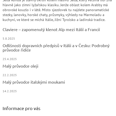
hlavně jako zimní lyžařskou klasiku. Jenže oblast kolem Arabby má
obrovské kouzlo i v létě. Místo sjezdovek tu najdete panoramatické
stezky, lanovky, horské chaty, průsmyky, výhledy na Marmoladu a
kuchyni, ve které se míchá Itálie, Jižní Tyrolsko a ladinská tradice.
Claviere – zapomenutý klenot Alp mezi Itálií a Francií
5.8.2025
Odlišnosti dopravních předpisů v Itálii a v Česku: Podrobný
průvodce řidiče
25.4.2025
Malý průvodce oleji
22.2.2025
Malý průvodce italskými moukami
14.2.2025
Informace pro vás