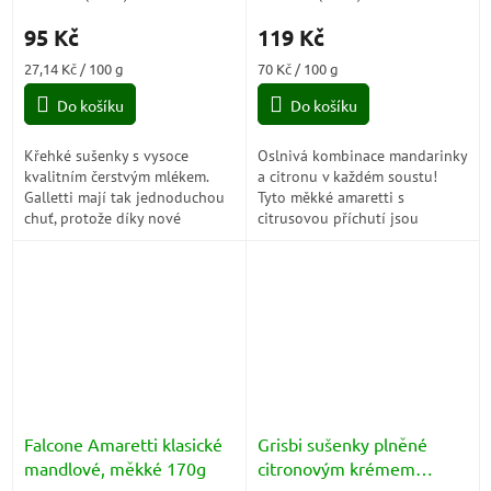
hodnocení
hodnocení
95 Kč
119 Kč
produktu
produktu
je
je
Měrná
Měrná
27,14 Kč / 100 g
70 Kč / 100 g
5,0
4,0
cena:
cena:
z
z
Do košíku
Do košíku
5
5
hvězdiček.
hvězdiček.
Křehké sušenky s vysoce
Oslnivá kombinace mandarinky
kvalitním čerstvým mlékem.
a citronu v každém soustu!
Galletti mají tak jednoduchou
Tyto měkké amaretti s
chuť, protože díky nové
citrusovou příchutí jsou
receptuře kombinují lehkost
vyrobeny s nejkvalitnějšími
tenkého křehkého pečiva se
ingrediencemi, včetně
100%...
mandarinkové a citronové...
Falcone Amaretti klasické
Grisbi sušenky plněné
mandlové, měkké 170g
citronovým krémem