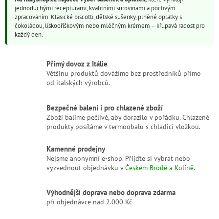
a
n
jednoduchými recepturami, kvalitními surovinami a poctivým
c
í
zpracováním. Klasické biscotti, dětské sušenky, plněné oplatky s
í
čokoládou, lískooříškovým nebo mléčným krémem – křupavá radost pro
p
každý den.
r
v
k
Přímý dovoz z Itálie
y
Většinu produktů dovážíme bez prostředníků přímo
v
od italských výrobců.
ý
p
i
Bezpečné balení i pro chlazené zboží
s
Zboží balíme pečlivě, aby dorazilo v pořádku. Chlazené
u
produkty posíláme v termoobalu s chladicí vložkou.
Kamenné prodejny
Nejsme anonymní e-shop. Přijďte si vybrat nebo
vyzvednout objednávku v
Českém Brodě a Kolíně
.
Výhodnější doprava nebo doprava zdarma
pří objednávce nad 2.000 Kč