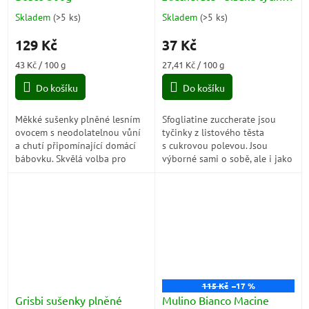
z listového těsta s
Skladem
(
>5 ks
)
Skladem
(
>5 ks
)
Průměrné
Průměrné
cukrovou polevou 135g
hodnocení
hodnocení
129 Kč
37 Kč
produktu
produktu
je
je
Měrná
Měrná
43 Kč / 100 g
27,41 Kč / 100 g
4,3
5,0
cena:
cena:
z
z
Do košíku
Do košíku
5
5
hvězdiček.
hvězdiček.
Měkké sušenky plněné lesním
Sfogliatine zuccherate jsou
ovocem s neodolatelnou vůní
tyčinky z listového těsta
a chutí připomínající domácí
s cukrovou polevou. Jsou
bábovku. Skvělá volba pro
výborné sami o sobě, ale i jako
sladké a voňavé chvíle pohody.
namáčené v kávě, mléce, čaji
nebo v pudinku.
115 Kč
–17 %
Grisbi sušenky plněné
Mulino Bianco Macine