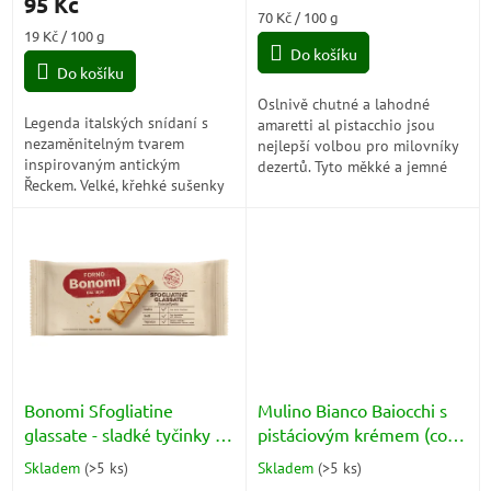
95 Kč
je
Měrná
70 Kč / 100 g
4,8
Měrná
cena:
19 Kč / 100 g
z
cena:
Do košíku
5
Do košíku
hvězdiček.
Oslnivě chutné a lahodné
Legenda italských snídaní s
amaretti al pistacchio jsou
nezaměnitelným tvarem
nejlepší volbou pro milovníky
inspirovaným antickým
dezertů. Tyto měkké a jemné
Řeckem. Velké, křehké sušenky
mandle jsou perfektně sladké a
Doria Atene jsou už po
doplněné pistáciovou
generace dokonalým
příchutí,...
společníkem ke kávě, čaji i...
Bonomi Sfogliatine
Mulino Bianco Baiocchi s
glassate - sladké tyčinky z
pistáciovým krémem (con
listového těsta s cukrovou
Crema al Pistacchio) 240g
Skladem
(
>5 ks
)
Skladem
(
>5 ks
)
Průměrné
Průměrné
polevou s meruňkami