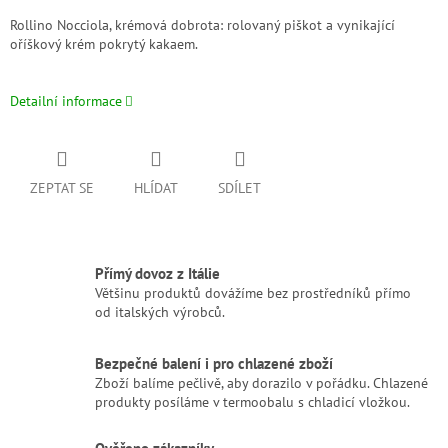
Rollino Nocciola, krémová dobrota: rolovaný piškot a vynikající
oříškový krém pokrytý kakaem.
Detailní informace
ZEPTAT SE
HLÍDAT
SDÍLET
Přímý dovoz z Itálie
Většinu produktů dovážíme bez prostředníků přímo
od italských výrobců.
Bezpečné balení i pro chlazené zboží
Zboží balíme pečlivě, aby dorazilo v pořádku. Chlazené
produkty posíláme v termoobalu s chladicí vložkou.
Ověřeno zákazníky