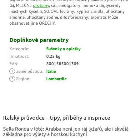
%), MLÉČNÉ
proteiny
, sůl, emulgátory: mono- a diglyceridy
mastných kyselin, SÓJOVÉ lecitiny; kypřící činidla: uhličitany
amonné, uhličitany sodné, difosforečnany; aromata. Může
obsahovat jiné OŘECHY.
Doplňkové parametry
Kategorie
:
Sušenky a oplatky
Hmotnost
:
0.25 kg
EAN
:
8001585001309
?
Země původu
:
Itálie
?
Region
:
Lombardie
Z
á
p
a
Italský průvodce – tipy, příběhy a inspirace
t
Sella Ronda v létě: Arabba není jen ráj lyžařů, ale i skvělá
í
základna pro výlety a horskou kuchyni