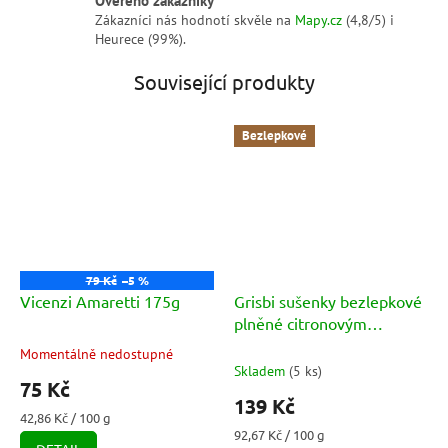
Zákazníci nás hodnotí skvěle na
Mapy.cz
(4,8/5) i
Heurece (99%).
Související produkty
Bezlepkové
79 Kč
–5 %
Vicenzi Amaretti 175g
Grisbi sušenky bezlepkové
plněné citronovým
krémem (Senza Glutine
Momentálně nedostupné
Průměrné
Limone) 150g
Skladem
(
5 ks
)
hodnocení
75 Kč
produktu
139 Kč
je
Měrná
42,86 Kč / 100 g
5,0
cena:
Měrná
92,67 Kč / 100 g