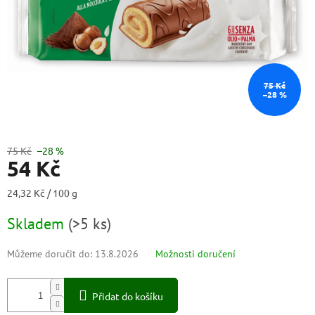
75 Kč
–28 %
75 Kč
–28 %
54 Kč
Měrná
24,32 Kč / 100 g
cena:
Skladem
(
>5 ks
)
Můžeme doručit do:
13.8.2026
Možnosti doručení
Přidat do košíku