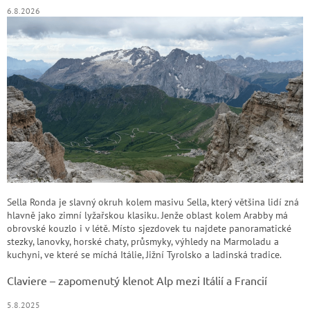
6.8.2026
Sella Ronda je slavný okruh kolem masivu Sella, který většina lidí zná
hlavně jako zimní lyžařskou klasiku. Jenže oblast kolem Arabby má
obrovské kouzlo i v létě. Místo sjezdovek tu najdete panoramatické
stezky, lanovky, horské chaty, průsmyky, výhledy na Marmoladu a
kuchyni, ve které se míchá Itálie, Jižní Tyrolsko a ladinská tradice.
Claviere – zapomenutý klenot Alp mezi Itálií a Francií
5.8.2025