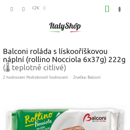
Přejít
NÁKUP
na
CZK
obsah
KOŠÍK
Balconi roláda s lískooříškovou
náplní (rollino Nocciola 6x37g) 222g
(🌡 teplotně citlivé)
Průměrné
2 hodnocení
Podrobnosti hodnocení
Značka:
Balconi
hodnocení
produktu
je
3,0
z
5
hvězdiček.