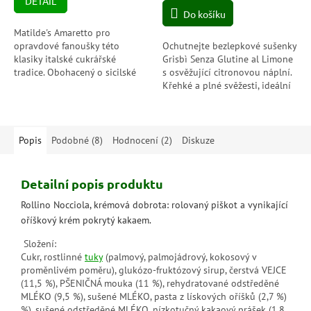
DETAIL
cena:
z
Do košíku
5
hvězdiček.
Matilde's Amaretto pro
opravdové fanoušky této
Ochutnejte bezlepkové sušenky
klasiky italské cukrářské
Grisbì Senza Glutine al Limone
tradice. Obohacený o sicilské
s osvěžující citronovou náplní.
mandle, třtinový cukr a italská
Křehké a plné svěžesti, ideální
vejce z volného chovu, má...
pro každého, kdo hledá
sladkou bezlepkovou
pochoutku.
Popis
Podobné (8)
Hodnocení (2)
Diskuze
Detailní popis produktu
Rollino Nocciola, krémová dobrota: rolovaný piškot a vynikající
oříškový krém pokrytý kakaem.
Složení:
Cukr, rostlinné
tuky
(palmový, palmojádrový, kokosový v
proměnlivém poměru), glukózo-fruktózový sirup, čerstvá VEJCE
(11,5 %), PŠENIČNÁ mouka (11 %), rehydratované odstředěné
MLÉKO (9,5 %), sušené MLÉKO, pasta z lískových oříšků (2,7 %)
%), sušené odstředěné MLÉKO, nízkotučný kakaový prášek (1,8