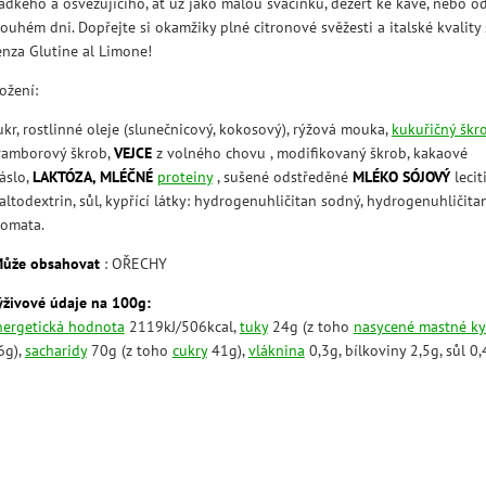
ladkého a osvěžujícího, ať už jako malou svačinku, dezert ke kávě, nebo 
ouhém dni. Dopřejte si okamžiky plné citronové svěžesti a italské kvality 
enza Glutine al Limone!
ožení:
ukr, rostlinné oleje (slunečnicový, kokosový), rýžová mouka,
kukuřičný škr
ramborový škrob,
VEJCE
z volného chovu , modifikovaný škrob, kakaové
áslo,
LAKTÓZA,
MLÉČNÉ
proteiny
,
sušené odstředěné
MLÉKO
SÓJOVÝ
lecit
altodextrin, sůl, kypřící látky: hydrogenuhličitan sodný, hydrogenuhličit
romata.
ůže obsahovat
: OŘECHY
ýživové údaje na 100g:
nergetická hodnota
2119kJ/506kcal,
tuky
24g (z toho
nasycené mastné ky
6g),
sacharidy
70g (z toho
cukry
41g),
vláknina
0,3g, bílkoviny 2,5g, sůl 0