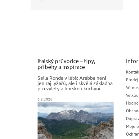
|
Hodnocení produktu je 5 z 5 hvězdiček.
Z
á
p
a
t
í
Italský průvodce – tipy,
Info
příběhy a inspirace
Kontak
Sella Ronda v létě: Arabba není
Prodej
jen ráj lyžařů, ale i skvělá základna
Věrnos
pro výlety a horskou kuchyni
Velko
6.8.2026
Hodno
Obcho
Doprav
Moje 
Ochran