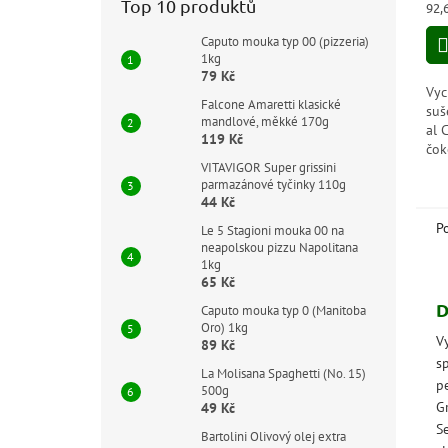
Top 10 produktů
Měr
92,
5,0
cen
z
Caputo mouka typ 00 (pizzeria)
5
1kg
hvě
79 Kč
Vyc
Falcone Amaretti klasické
suš
mandlové, měkké 170g
al 
119 Kč
čok
VITAVIGOR Super grissini
a p
parmazánové tyčinky 110g
kaž
44 Kč
bez
P
Le 5 Stagioni mouka 00 na
neapolskou pizzu Napolitana
1kg
65 Kč
D
Caputo mouka typ 0 (Manitoba
Oro) 1kg
V
89 Kč
s
La Molisana Spaghetti (No. 15)
p
500g
G
49 Kč
S
Bartolini Olivový olej extra