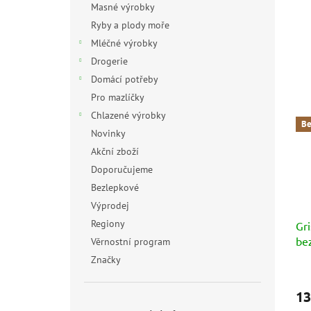
Masné výrobky
Ryby a plody moře
Mléčné výrobky
Drogerie
Domácí potřeby
Pro mazlíčky
Chlazené výrobky
Be
Novinky
Akční zboží
Doporučujeme
Bezlepkové
Výprodej
Regiony
Gri
be
Věrnostní program
čo
Značky
(S
Prů
hod
Cio
13
pro
je