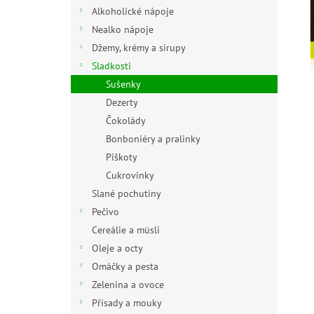
n
Alkoholické nápoje
e
Nealko nápoje
l
Džemy, krémy a sirupy
Sladkosti
Sušenky
Dezerty
Čokolády
Bonboniéry a pralinky
Piškoty
Cukrovinky
Slané pochutiny
Pečivo
Cereálie a müsli
Oleje a octy
Omáčky a pesta
Zelenina a ovoce
Přísady a mouky