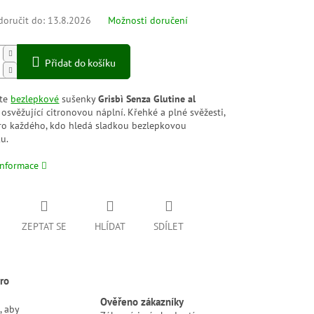
oručit do:
13.8.2026
Možnosti doručení
Přidat do košíku
jte
bezlepkové
sušenky
Grisbì Senza Glutine al
 osvěžující citronovou náplní. Křehké a plné svěžesti,
pro každého, kdo hledá sladkou bezlepkovou
u.
informace
ZEPTAT SE
HLÍDAT
SDÍLET
ro
Ověřeno zákazníky
, aby