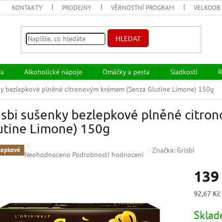
KONTAKTY
PRODEJNY
VĚRNOSTNÍ PROGRAM
VELKOOB
HLEDAT
va
Alkoholické nápoje
Omáčky a pesta
Sladkosti
R
ky bezlepkové plněné citronovým krémem (Senza Glutine Limone) 150g
isbi sušenky bezlepkové plněné citr
utine Limone) 150g
Značka:
Grisbì
lepkové
Průměrné
Neohodnoceno
Podrobnosti hodnocení
hodnocení
139
produktu
je
0,0
Měrná
92,67 Kč 
z
cena:
5
Skla
hvězdiček.