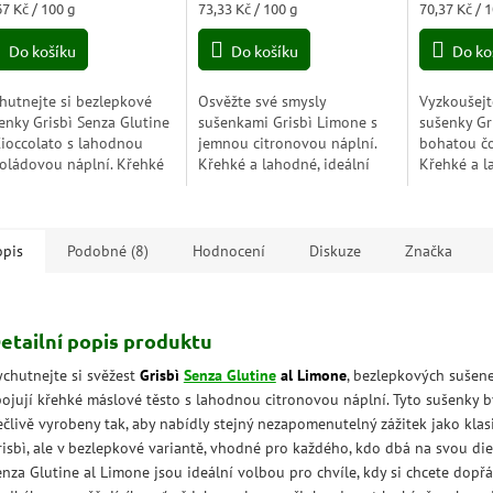
ná
Měrná
Měrná
67 Kč / 100 g
73,33 Kč / 100 g
70,37 Kč / 
5,0
5,0
a:
cena:
cena:
z
z
Do košíku
Do košíku
Do ko
5
5
zdiček.
hvězdiček.
hvězdiček.
hutnejte si bezlepkové
Osvěžte své smysly
Vyzkoušejt
enky Grisbì Senza Glutine
sušenkami Grisbì Limone s
sušenky Gr
Cioccolato s lahodnou
jemnou citronovou náplní.
bohatou č
oládovou náplní. Křehké
Křehké a lahodné, ideální
Křehké a l
lné chuti, ideální pro
pro sladkou pauzu s
které se ro
dého, kdo hledá sladkou
nádechem svěžesti.
a uspokojí
lepkovou...
buňky kdyk
opis
Podobné (8)
Hodnocení
Diskuze
Značka
etailní popis produktu
ychutnejte si svěžest
Grisbì
Senza Glutine
al Limone
, bezlepkových sušene
pojují křehké máslové těsto s lahodnou citronovou náplní. Tyto sušenky b
ečlivě vyrobeny tak, aby nabídly stejný nezapomenutelný zážitek jako klas
risbì, ale v bezlepkové variantě, vhodné pro každého, kdo dbá na svou diet
enza Glutine al Limone jsou ideální volbou pro chvíle, kdy si chcete dopř