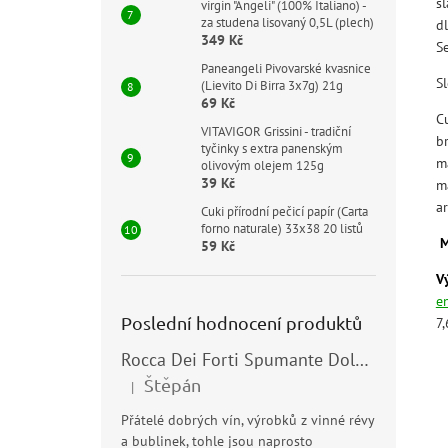
s
virgin "Angeli" (100% Italiano) -
za studena lisovaný 0,5L (plech)
dl
349 Kč
S
Paneangeli Pivovarské kvasnice
Sl
(Lievito Di Birra 3x7g) 21g
69 Kč
C
VITAVIGOR Grissini - tradiční
b
tyčinky s extra panenským
m
olivovým olejem 125g
39 Kč
m
a
Cuki přírodní pečicí papír (Carta
forno naturale) 33x38 20 listů
M
59 Kč
V
e
Poslední hodnocení produktů
7,
Rocca Dei Forti Spumante Dolce 11,5% 0,75l
Štěpán
|
Hodnocení produktu je 5 z 5 hvězdiček.
Přátelé dobrých vín, výrobků z vinné révy
a bublinek, tohle jsou naprosto