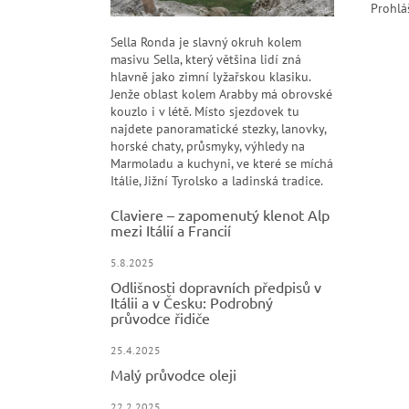
Prohlá
Sella Ronda je slavný okruh kolem
masivu Sella, který většina lidí zná
hlavně jako zimní lyžařskou klasiku.
Jenže oblast kolem Arabby má obrovské
kouzlo i v létě. Místo sjezdovek tu
najdete panoramatické stezky, lanovky,
horské chaty, průsmyky, výhledy na
Marmoladu a kuchyni, ve které se míchá
Itálie, Jižní Tyrolsko a ladinská tradice.
Claviere – zapomenutý klenot Alp
mezi Itálií a Francií
5.8.2025
Odlišnosti dopravních předpisů v
Itálii a v Česku: Podrobný
průvodce řidiče
25.4.2025
Malý průvodce oleji
22.2.2025