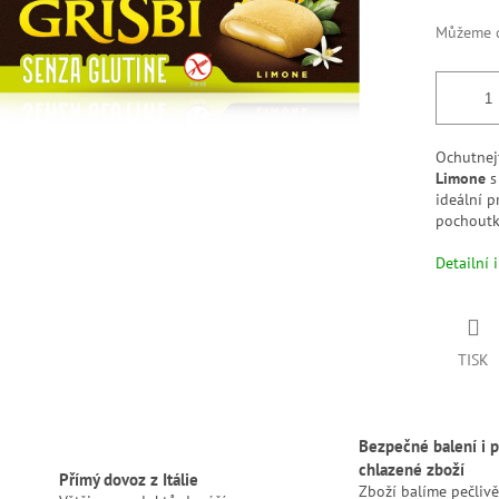
Můžeme d
Ochutne
Limone
s
ideální 
pochoutk
Detailní 
TISK
Bezpečné balení i p
chlazené zboží
Přímý dovoz z Itálie
Zboží balíme pečlivě