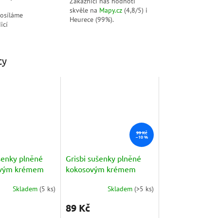
Zákazníci nás hodnotí
skvěle na
Mapy.cz
(4,8/5) i
posíláme
Heurece (99%).
icí
ty
99 Kč
–10 %
šenky plněné
Grisbi sušenky plněné
ovým krémem
kokosovým krémem
to) 135g
(Cocco) 135g
Skladem
(
5 ks
)
Skladem
(
>5 ks
)
89 Kč