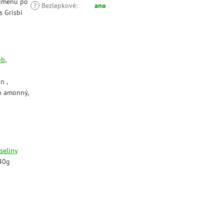
odměnu po
?
Bezlepkové
:
ano
s Grisbì
ob
,
in ,
an amonný,
seliny
,40g