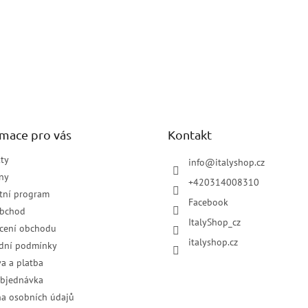
rmace pro vás
Kontakt
ty
info
@
italyshop.cz
ny
+420314008310
tní program
Facebook
obchod
ItalyShop_cz
cení obchodu
italyshop.cz
dní podmínky
a a platba
objednávka
a osobních údajů