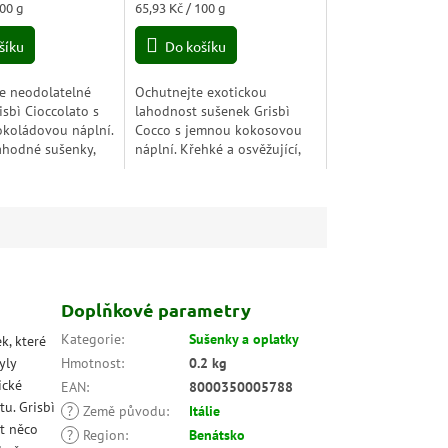
Měrná
100 g
65,93 Kč / 100 g
cena:
šíku
Do košíku
e neodolatelné
Ochutnejte exotickou
isbì Cioccolato s
lahodnost sušenek Grisbì
okoládovou náplní.
Cocco s jemnou kokosovou
ahodné sušenky,
náplní. Křehké a osvěžující,
zplývají na jazyku
ideální pro sladký únik do
 vaše chuťové
tropů.
oliv...
Doplňkové parametry
Kategorie
:
Sušenky a oplatky
k, které
yly
Hmotnost
:
0.2 kg
ické
EAN
:
8000350005788
u. Grisbì
?
Země původu
:
Itálie
át něco
?
Region
:
Benátsko