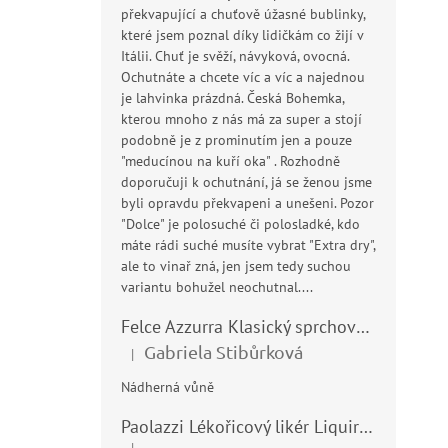
překvapující a chuťově úžasné bublinky,
které jsem poznal díky lidičkám co žijí v
Itálii. Chuť je svěží, návyková, ovocná.
Ochutnáte a chcete víc a víc a najednou
je lahvinka prázdná. Česká Bohemka,
kterou mnoho z nás má za super a stojí
podobně je z prominutím jen a pouze
"meducínou na kuří oka" . Rozhodně
doporučuji k ochutnání, já se ženou jsme
byli opravdu překvapeni a unešeni. Pozor
"Dolce" je polosuché či polosladké, kdo
máte rádi suché musíte vybrat "Extra dry",
ale to vinař zná, jen jsem tedy suchou
variantu bohužel neochutnal....
Felce Azzurra Klasický sprchový gel - doccia gel 400ml
Gabriela Stibůrková
|
Hodnocení produktu je 5 z 5 hvězdiček.
Nádherná vůně
Paolazzi Lékořicový likér Liquirizia 24% 0,7L