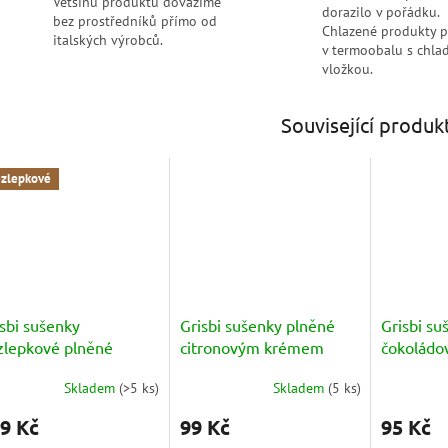
Většinu produktů dovážíme
dorazilo v pořádku.
bez prostředníků přímo od
Chlazené produkty 
italských výrobců.
v termoobalu s chlad
vložkou.
Související produk
zlepkové
sbi sušenky
Grisbi sušenky plněné
Grisbi su
zlepkové plněné
citronovým krémem
čokolád
koládovým krémem
(Limone) 135g
(Cioccola
Skladem
(
>5 ks
)
Skladem
(
5 ks
)
enza Glutine
měrné
Průměrné
Průměrné
nocení
hodnocení
hodnocení
ccolato) 150g
9 Kč
99 Kč
95 Kč
duktu
produktu
produktu
je
je