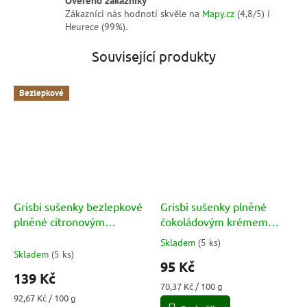
Zákazníci nás hodnotí skvěle na
Mapy.cz
(4,8/5) i
Heurece (99%).
Související produkty
Bezlepkové
Grisbi sušenky bezlepkové
Grisbi sušenky plněné
plněné citronovým
čokoládovým krémem
krémem (Senza Glutine
(Cioccolato) 135g
Skladem
(
5 ks
)
Průměrné
Limone) 150g
Skladem
(
5 ks
)
hodnocení
95 Kč
produktu
139 Kč
je
Měrná
70,37 Kč / 100 g
5,0
Měrná
cena:
92,67 Kč / 100 g