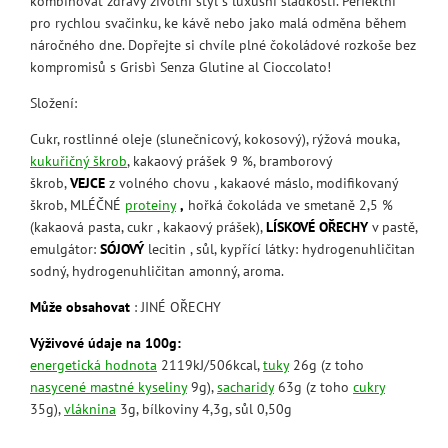
kombinovat zdravý životní styl s luxusní sladkostí. Perfektní
pro rychlou svačinku, ke kávě nebo jako malá odměna během
náročného dne. Dopřejte si chvíle plné čokoládové rozkoše bez
kompromisů s Grisbì Senza Glutine al Cioccolato!
Složení:
Cukr, rostlinné oleje (slunečnicový, kokosový), rýžová mouka,
kukuřičný škrob
, kakaový prášek 9 %, bramborový
škrob,
VEJCE
z volného chovu , kakaové máslo, modifikovaný
škrob, MLÉČNÉ
proteiny
,
hořká čokoláda ve smetaně 2,5 %
(kakaová pasta, cukr , kakaový prášek),
LÍSKOVÉ OŘECHY
v pastě,
emulgátor:
SÓJOVÝ
lecitin , sůl, kypřící látky: hydrogenuhličitan
sodný, hydrogenuhličitan amonný, aroma.
Může obsahovat
: JINÉ OŘECHY
Výživové údaje na 100g:
energetická hodnota
2119kJ/506kcal,
tuky
26g (z toho
nasycené mastné kyseliny
9g),
sacharidy
63g (z toho
cukry
35g),
vláknina
3g, bílkoviny 4,3g, sůl 0,50g