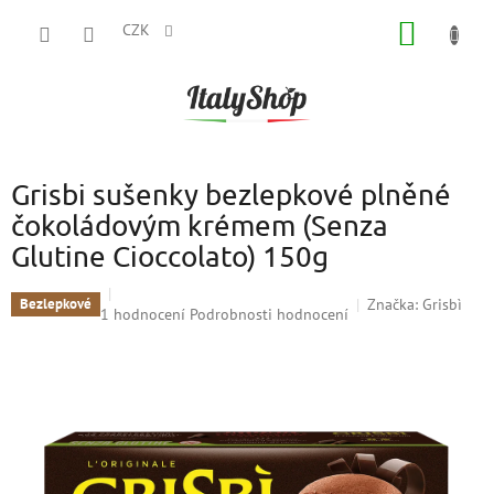
Přejít
NÁKUP
na
CZK
obsah
KOŠÍK
Grisbi sušenky bezlepkové plněné
čokoládovým krémem (Senza
Glutine Cioccolato) 150g
Značka:
Grisbì
Bezlepkové
Průměrné
1 hodnocení
Podrobnosti hodnocení
hodnocení
produktu
je
5,0
z
5
hvězdiček.