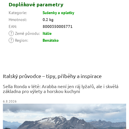
Doplňkové parametry
Kategorie
:
Sušenky a oplatky
Hmotnost
:
0.2 kg
EAN
:
8000350005771
?
Země původu
:
Itálie
?
Region
:
Benátsko
Z
á
p
a
Italský průvodce – tipy, příběhy a inspirace
t
Sella Ronda v létě: Arabba není jen ráj lyžařů, ale i skvělá
í
základna pro výlety a horskou kuchyni
6.8.2026