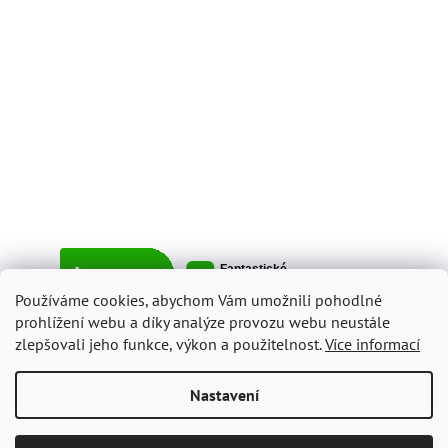
Používáme cookies, abychom Vám umožnili pohodlné
prohlížení webu a díky analýze provozu webu neustále
zlepšovali jeho funkce, výkon a použitelnost.
Více informací
Vytvořil Shoptet
Nastavení
Copyright 2026
ItalyShop.cz
. Všechna práva vyhrazena.
Upravit