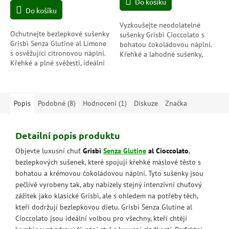
cena:
Do košíku
z
Do košíku
5
hvězdiček.
Vyzkoušejte neodolatelné
Ochutnejte bezlepkové sušenky
sušenky Grisbì Cioccolato s
Grisbì Senza Glutine al Limone
bohatou čokoládovou náplní.
s osvěžující citronovou náplní.
Křehké a lahodné sušenky,
Křehké a plné svěžesti, ideální
které se rozplývají na jazyku a
pro každého, kdo hledá
uspokojí vaše chuťové buňky
sladkou bezlepkovou
kdykoliv...
pochoutku.
Popis
Podobné (8)
Hodnocení (1)
Diskuze
Značka
Detailní popis produktu
Objevte luxusní chuť
Grisbì
Senza Glutine
al Cioccolato
,
bezlepkových sušenek, které spojují křehké máslové těsto s
bohatou a krémovou čokoládovou náplní. Tyto sušenky jsou
pečlivě vyrobeny tak, aby nabízely stejný intenzivní chuťový
zážitek jako klasické Grisbì, ale s ohledem na potřeby těch,
kteří dodržují bezlepkovou dietu. Grisbì Senza Glutine al
Cioccolato jsou ideální volbou pro všechny, kteří chtějí