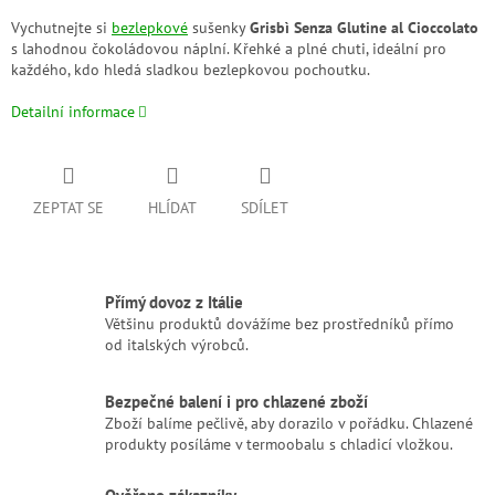
Vychutnejte si
bezlepkové
sušenky
Grisbì Senza Glutine al Cioccolato
s lahodnou čokoládovou náplní. Křehké a plné chuti, ideální pro
každého, kdo hledá sladkou bezlepkovou pochoutku.
Detailní informace
ZEPTAT SE
HLÍDAT
SDÍLET
Přímý dovoz z Itálie
Většinu produktů dovážíme bez prostředníků přímo
od italských výrobců.
Bezpečné balení i pro chlazené zboží
Zboží balíme pečlivě, aby dorazilo v pořádku. Chlazené
produkty posíláme v termoobalu s chladicí vložkou.
Ověřeno zákazníky