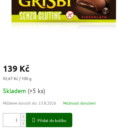
139 Kč
Měrná
92,67 Kč / 100 g
cena:
Skladem
(
>5 ks
)
Můžeme doručit do:
13.8.2026
Možnosti doručení
Přidat do košíku