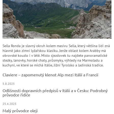
Sella Ronda je slavný okruh kolem masivu Sella, který většina lidí zná
hlavně jako zimní lyžařskou klasiku. Jenže oblast kolem Arabby má
obrovské kouzlo i v létě. Místo sjezdovek tu najdete panoramatické
stezky, lanovky, horské chaty, průsmyky, výhledy na Marmoladu a
kuchyni, ve které se míchá Itálie, Jižní Tyrolsko a ladinská tradice.
Claviere – zapomenutý klenot Alp mezi Itálií a Francií
5.8.2025
Odlišnosti dopravních předpisů v Itálii a v Česku: Podrobný
průvodce řidiče
25.4.2025
Malý průvodce oleji