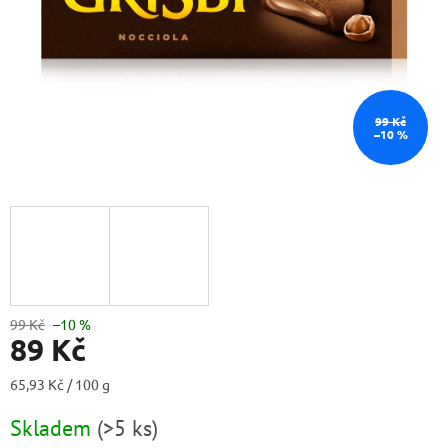
99 Kč
–10 %
99 Kč
–10 %
89 Kč
Měrná
65,93 Kč / 100 g
cena:
Skladem
(
>5 ks
)