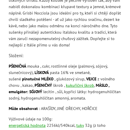
lískových oříšků. Každý kousek je pečlivě vyroben tak, aby vám
nabídl dokonalou kombinaci křupavé textury a jemné, krémové
náplně. Grisbì Nocciola jsou ideální pro ty, kteří si chtějí dopřát
chvíli sladkého potěšení - ať už jako rychlou svačinu, dezert ke
kávě, nebo jako malou odměnu na konci náročného dne. Tyto
sušenky přinášejí autentickou italskou kvalitu a tradici, která
vám zaručí nezapomenutelný chuťový zážitek. Dopřejte si to
nejlepší z Itálie přímo u vás doma!
Složení:
PŠENIČNÁ
mouka
, cukr, rostlinné oleje (palmový, sójový,
slunečnicový),
LÍSKOVÁ
pasta 16% ve smetaně,
sušené
plnotučné MLÉKO
, glukózový sirup,
VEJCE
z volného
chovu , kakao,
PŠENIČNÝ
škrob ,
kukuřičný škrob
,
MÁSLO ,
emulgátor:
SÓJOVÝ
lecitin
, sůl, kypřící látky: hydrogenuhličitan
sodný, hydrogenuhličitan amonný, aromata.
Může obsahovat
: ARAŠÍDY, JINÉ OŘECHY, HOŘČICE
Výživové údaje na 100g:
energetická hodnota
2256kJ/540kcal,
tuky
32g (z toho