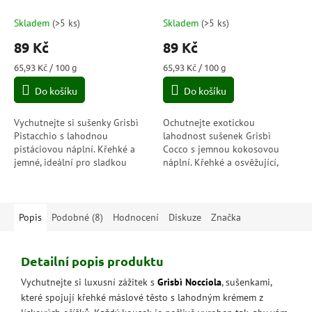
(Pistacchio) 135g
(Cocco) 135g
Skladem
(
>5 ks
)
Skladem
(
>5 ks
)
89 Kč
89 Kč
Měrná
Měrná
65,93 Kč / 100 g
65,93 Kč / 100 g
cena:
cena:
Do košíku
Do košíku
Vychutnejte si sušenky Grisbì
Ochutnejte exotickou
Pistacchio s lahodnou
lahodnost sušenek Grisbì
pistáciovou náplní. Křehké a
Cocco s jemnou kokosovou
jemné, ideální pro sladkou
náplní. Křehké a osvěžující,
chvíli plnou pistáciové chuti.
ideální pro sladký únik do
tropů.
Popis
Podobné (8)
Hodnocení
Diskuze
Značka
Detailní popis produktu
Vychutnejte si luxusní zážitek s
Grisbì Nocciola
, sušenkami,
které spojují křehké máslové těsto s lahodným krémem z