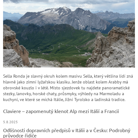
Sella Ronda je slavný okruh kolem masivu Sella, který většina lidí zná
hlavně jako zimní lyžařskou klasiku. Jenže oblast kolem Arabby má
obrovské kouzlo i v létě. Místo sjezdovek tu najdete panoramatické
stezky, lanovky, horské chaty, průsmyky, výhledy na Marmoladu a
kuchyni, ve které se míchá Itálie, Jižní Tyrolsko a ladinská tradice.
Claviere – zapomenutý klenot Alp mezi Itálií a Francií
5.8.2025
Odlišnosti dopravních předpisů v Itálii a v Česku: Podrobný
průvodce řidiče