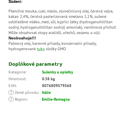
Složení:
Pšeničná mouka, cukr, máslo, slunečnicový olej, čerstvá vejce,
kakao 2,4%, čerstvá pasterizovaná smetana 2,1%, sušené
odstředěné mléko, med, sůl, kypřící látky (hydrogenuhličitan
sodný, hydrogenuhličitan sodný) amoniak), vanilinová příchuť.
Může obsahovat stopy arašídů, ořechů, sezamu a sóji.
Neobsahuje!!!
Palmový olej, barevné přísady, konzervační přísady,
hydrogenované
tuky
, složky GMO
Doplňkové parametry
Kategorie
:
Sušenky a oplatky
Hmotnost
:
0.38 kg
EAN
:
8076809579568
?
Země původu
:
Itálie
?
Region
:
Emilie-Romagna
Z
á