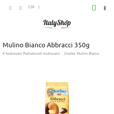
Přejít
NÁKUP
na
CZK
obsah
KOŠÍK
Mulino Bianco Abbracci 350g
Průměrné
4 hodnocení
Podrobnosti hodnocení
Značka:
Mulino Bianco
hodnocení
produktu
je
5,0
z
5
hvězdiček.