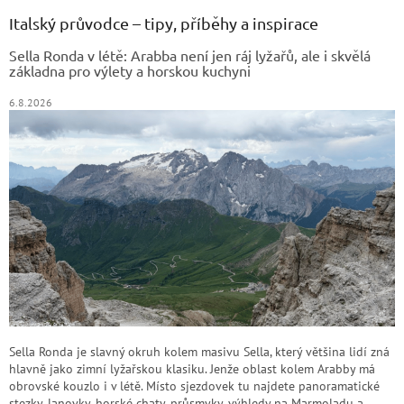
p
a
Italský průvodce – tipy, příběhy a inspirace
t
Sella Ronda v létě: Arabba není jen ráj lyžařů, ale i skvělá
í
základna pro výlety a horskou kuchyni
6.8.2026
Sella Ronda je slavný okruh kolem masivu Sella, který většina lidí zná
hlavně jako zimní lyžařskou klasiku. Jenže oblast kolem Arabby má
obrovské kouzlo i v létě. Místo sjezdovek tu najdete panoramatické
stezky, lanovky, horské chaty, průsmyky, výhledy na Marmoladu a