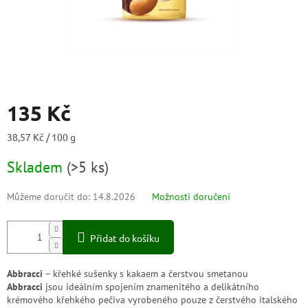
135 Kč
Měrná
38,57 Kč / 100 g
cena:
Skladem
(
>5 ks
)
Můžeme doručit do:
14.8.2026
Možnosti doručení
Přidat do košíku
Abbracci
– křehké sušenky s kakaem a čerstvou smetanou
Abbracci
jsou ideálním spojením znamenitého a delikátního
krémového křehkého pečiva vyrobeného pouze z čerstvého italského