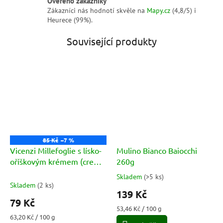
Ověřeno zákazníky
Zákazníci nás hodnotí skvěle na
Mapy.cz
(4,8/5) i
Heurece (99%).
Související produkty
85 Kč
–7 %
Vicenzi Millefoglie s lísko-
Mulino Bianco Baiocchi
oříškovým krémem (crema
260g
alla nocciola 5x25g) 125g
Skladem
(
>5 ks
)
Průměrné
Skladem
(
2 ks
)
hodnocení
139 Kč
produktu
79 Kč
je
Měrná
53,46 Kč / 100 g
5,0
Měrná
cena:
63,20 Kč / 100 g