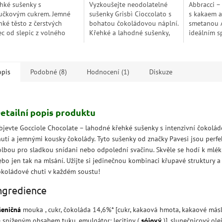
hké sušenky s
Vyzkoušejte neodolatelné
Abbracci –
čkovým cukrem. Jemné
sušenky Grisbì Cioccolato s
s kakaem a
hké těsto z čerstvých
bohatou čokoládovou náplní.
smetanou A
ec od slepic z volného
Křehké a lahodné sušenky,
ideálním s
ěhu a másla z čerstvé
které se rozplývají na jazyku
znamenitéh
tany, zdobené posypem
a uspokojí vaše chuťové
krémového
mného moučkového
buňky kdykoliv...
vyrobeného
u....
opis
Podobné (8)
Hodnocení (1)
Diskuze
etailní popis produktu
bjevte Gocciole Chocolate – lahodné křehké sušenky s intenzivní čokolá
hutí a jemnými kousky čokolády. Tyto sušenky od značky Pavesi jsou perfe
olbou pro sladkou snídani nebo odpolední svačinu. Skvěle se hodí k mlék
ebo jen tak na mlsání. Užijte si jedinečnou kombinaci křupavé struktury 
okoládové chuti v každém soustu!
ngredience
šeničná
mouka
, cukr, čokoláda 14,6%* [cukr, kakaová hmota, kakaové más
e sníženým obsahem tuku, emulgátor: lecitiny (
sójový
)], slunečnicový olej