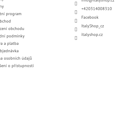
info
@
italyshop.cz
ny
+420314008310
tní program
Facebook
obchod
ItalyShop_cz
cení obchodu
italyshop.cz
dní podmínky
a a platba
objednávka
a osobních údajů
šení o přístupnosti