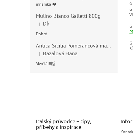
G
mňamka ❤️
G
V
Mulino Bianco Galletti 800g
Dk
|
Hodnocení produktu je 5 z 5 hvězdiček.
G
P
Dobré
G
Antica Sicilia Pomerančová marmeláda (Arance di Sicilia) 210g
S
Bazalová Hana
|
Hodnocení produktu je 5 z 5 hvězdiček.
Skvělá!!!🙌
Z
á
p
a
t
í
Italský průvodce – tipy,
Info
příběhy a inspirace
Kontak