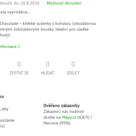
oručit do:
26.8.2026
Možnosti doručení
byla vyprodána…
 Chocolate – křehké sušenky s bohatou čokoládovou
jemnými čokoládovými kousky. Ideální pro sladké
ohody!
informace
ZEPTAT SE
HLÍDAT
SDÍLET
ro
Ověřeno zákazníky
, aby
Zákazníci nás hodnotí
skvěle na
Mapy.cz
(4,8/5) i
posíláme
Heurece (99%).
icí