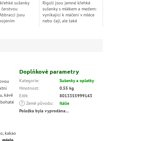
 křehké sušenky
Rigoli jsou jemné křehké
 čerstvou
sušenky s mlékem a medem:
bbracci jsou
vynikající k máčení v mléce
pojením
nebo čaji, ale také
o a delikátního
k vychutnání samotné. Sladký
 křehkého pečiva
a jemný 100% italský med...
 pouze...
Doplňkové parametry
Kategorie
:
Sušenky a oplatky
dovou
ktní
Hmotnost
:
0.55 kg
u, kávě
EAN
:
8013355999143
a bohaté
?
Země původu
:
Itálie
Položka byla vyprodána…
lo, kakao
,
máslo
,