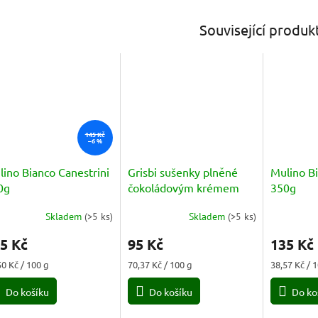
Související produk
145 Kč
–6 %
ino Bianco Canestrini
Grisbi sušenky plněné
Mulino B
0g
čokoládovým krémem
350g
(Cioccolato) 135g
Skladem
(
>5 ks
)
Skladem
(
>5 ks
)
měrné
Průměrné
Průměrné
nocení
hodnocení
hodnocení
5 Kč
95 Kč
135 Kč
duktu
produktu
produktu
je
je
ná
Měrná
Měrná
50 Kč / 100 g
70,37 Kč / 100 g
38,57 Kč / 
5,0
5,0
a:
cena:
cena:
z
z
Do košíku
Do košíku
Do ko
5
5
zdiček.
hvězdiček.
hvězdiček.