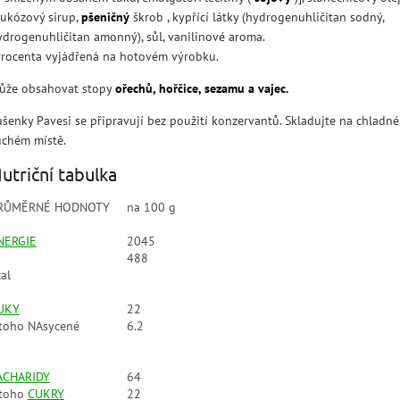
lukózový sirup,
pšeničný
škrob , kypřící látky (hydrogenuhličitan sodný,
ydrogenuhličitan amonný), sůl, vanilinové aroma.
Procenta vyjádřená na hotovém výrobku.
ůže obsahovat stopy
ořechů, hořčice, sezamu a vajec.
ušenky Pavesi se připravují bez použití konzervantů. Skladujte na chladn
uchém místě.
utriční tabulka
RŮMĚRNÉ HODNOTY
na 100 g
NERGIE
2045
488
al
UKY
22
 toho NAsycené
6.2
ACHARIDY
64
 toho
CUKRY
22