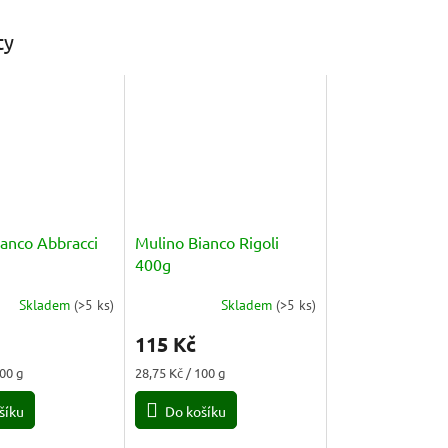
ty
ianco Abbracci
Mulino Bianco Rigoli
400g
Skladem
(
>5 ks
)
Skladem
(
>5 ks
)
Průměrné
hodnocení
115 Kč
produktu
je
Měrná
100 g
28,75 Kč / 100 g
5,0
cena:
z
šíku
Do košíku
5
hvězdiček.