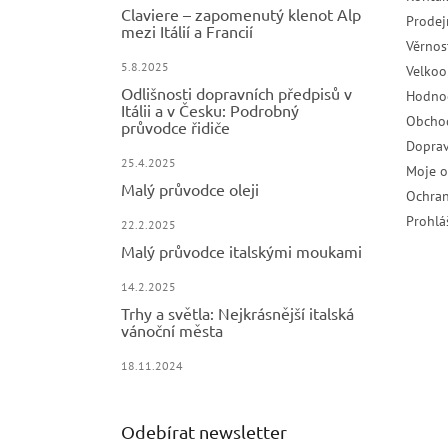
Claviere – zapomenutý klenot Alp
Prodej
mezi Itálií a Francií
Věrnos
5.8.2025
Velko
Odlišnosti dopravních předpisů v
Hodno
Itálii a v Česku: Podrobný
Obcho
průvodce řidiče
Doprav
25.4.2025
Moje 
Malý průvodce oleji
Ochran
Prohlá
22.2.2025
Malý průvodce italskými moukami
14.2.2025
Trhy a světla: Nejkrásnější italská
vánoční města
18.11.2024
Odebírat newsletter