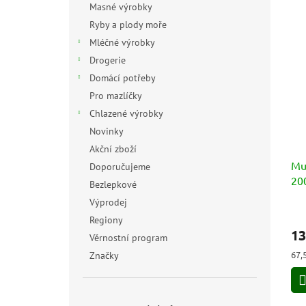
Masné výrobky
Ryby a plody moře
Mléčné výrobky
Drogerie
Domácí potřeby
Pro mazlíčky
Chlazené výrobky
Novinky
Akční zboží
Mul
Doporučujeme
20
Bezlepkové
Výprodej
Prů
Regiony
hod
13
pro
Věrnostní program
je
Měr
67,
Značky
5,0
cen
z
5
hvě