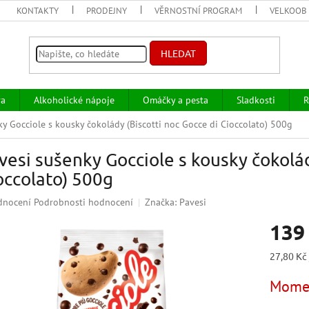
KONTAKTY
PRODEJNY
VĚRNOSTNÍ PROGRAM
VELKOOB
HLEDAT
va
Alkoholické nápoje
Omáčky a pesta
Sladkosti
R
y Gocciole s kousky čokolády (Biscotti noc Gocce di Cioccolato) 500g
vesi sušenky Gocciole s kousky čokolád
occolato) 500g
ěrné
dnocení
Podrobnosti hodnocení
Značka:
Pavesi
ocení
139
uktu
Měrná
27,80 Kč 
cena:
Momen
iček.