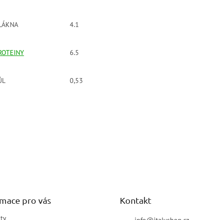
LÁKNA
4.1
ROTEINY
6.5
ŮL
0,53
rmace pro vás
Kontakt
ty