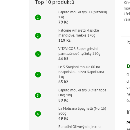
Top 10 produktů
Kře
mou
Caputo mouka typ 00 (pizzeria)
kře
1kg
vaj
79 Kč
výb
sme
Falcone Amaretti klasické
mandlové, měkké 170g
je
119 Kč
cukr
P
VITAVIGOR Super grissini
parmazánové tyčinky 110g
44 Kč
D
Le 5 Stagioni mouka 00 na
neapolskou pizzu Napolitana
O
1kg
c
65 Kč
v
Caputo mouka typ 0 (Manitoba
n
Oro) 1kg
89 Kč
č
La Molisana Spaghetti (No. 15)
I
500g
49 Kč
P
Bartolini Olivový olej extra
s