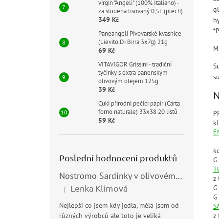
virgin "Angeli" (100% Italiano) -
g
za studena lisovaný 0,5L (plech)
349 Kč
h
*
Paneangeli Pivovarské kvasnice
(Lievito Di Birra 3x7g) 21g
M
69 Kč
VITAVIGOR Grissini - tradiční
S
tyčinky s extra panenským
s
olivovým olejem 125g
39 Kč
N
Cuki přírodní pečicí papír (Carta
forno naturale) 33x38 20 listů
P
59 Kč
kJ
E
kc
Poslední hodnocení produktů
G
T
Nostromo Sardinky v olivovém oleji (Sardine all’Olio di Oliva) 120g
z
Lenka Klímová
G
|
Hodnocení produktu je 5 z 5 hvězdiček.
G
Nejlepší co jsem kdy jedla, měla jsem od
S
z
různých výrobců ale toto je veliká