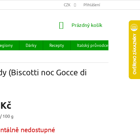
CHOD
HODNOCENÍ OBCHODU
CZK
OBCHODNÍ PODMÍNKY
Přihlášení
DOPR
NÁKUPNÍ
Prázdný košík
KOŠÍK
egiony
Dárky
Recepty
Italský průvodce
Prodejny
y (Biscotti noc Gocce di
 Kč
/ 100 g
tálně nedostupné