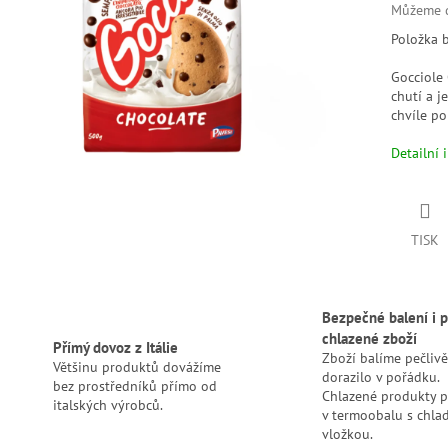
Můžeme d
Položka 
Gocciole
chutí a 
chvíle p
Detailní 
TISK
Bezpečné balení i p
chlazené zboží
Přímý dovoz z Itálie
Zboží balíme pečlivě
Většinu produktů dovážíme
dorazilo v pořádku.
bez prostředníků přímo od
Chlazené produkty 
italských výrobců.
v termoobalu s chlad
vložkou.