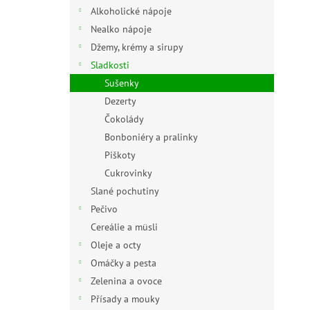
n
Alkoholické nápoje
e
Nealko nápoje
l
Džemy, krémy a sirupy
Sladkosti
Sušenky
Dezerty
Čokolády
Bonboniéry a pralinky
Piškoty
Cukrovinky
Slané pochutiny
Pečivo
Cereálie a müsli
Oleje a octy
Omáčky a pesta
Zelenina a ovoce
Přísady a mouky