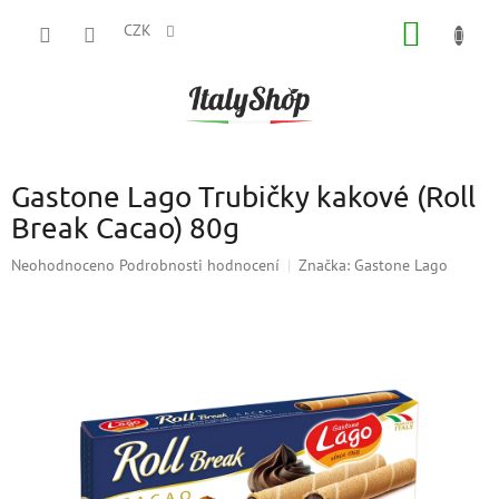
Přejít
NÁKUP
na
CZK
obsah
KOŠÍK
Gastone Lago Trubičky kakové (Roll
Break Cacao) 80g
Průměrné
Neohodnoceno
Podrobnosti hodnocení
Značka:
Gastone Lago
hodnocení
produktu
je
0,0
z
5
hvězdiček.