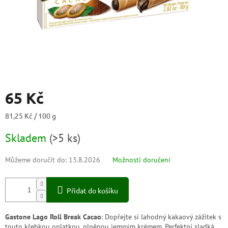
65 Kč
Měrná
81,25 Kč / 100 g
cena:
Skladem
(
>5 ks
)
Můžeme doručit do:
13.8.2026
Možnosti doručení
Přidat do košíku
Gastone Lago Roll Break Cacao
: Dopřejte si lahodný kakaový zážitek s
touto křehkou oplatkou, plněnou jemným krémem. Perfektní sladká