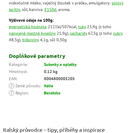
nízkotučné mléko, vaječný žloutek v prášku, emulgátory:
sójový
lecitin
, sůl, barviva:
E150d
, aroma.
Výživové údaje na 100g:
energetická hodnota
2121kJ/507kcal,
tuky
23,9g (z toho
nasycené mastné kyseliny
21,9g),
sacharidy
67,3g (z toho
cukry
48,3g),
bílkoviny
4,1g, sůl 0,30g
Doplňkové parametry
Kategorie
:
Sušenky a oplatky
Hmotnost
:
0.12 kg
EAN
:
8004800005205
?
Země původu
:
Itálie
?
Region
:
Benátsko
Z
á
p
a
Italský průvodce – tipy, příběhy a inspirace