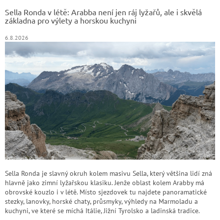
t
Sella Ronda v létě: Arabba není jen ráj lyžařů, ale i skvělá
í
základna pro výlety a horskou kuchyni
6.8.2026
Sella Ronda je slavný okruh kolem masivu Sella, který většina lidí zná
hlavně jako zimní lyžařskou klasiku. Jenže oblast kolem Arabby má
obrovské kouzlo i v létě. Místo sjezdovek tu najdete panoramatické
stezky, lanovky, horské chaty, průsmyky, výhledy na Marmoladu a
kuchyni, ve které se míchá Itálie, Jižní Tyrolsko a ladinská tradice.