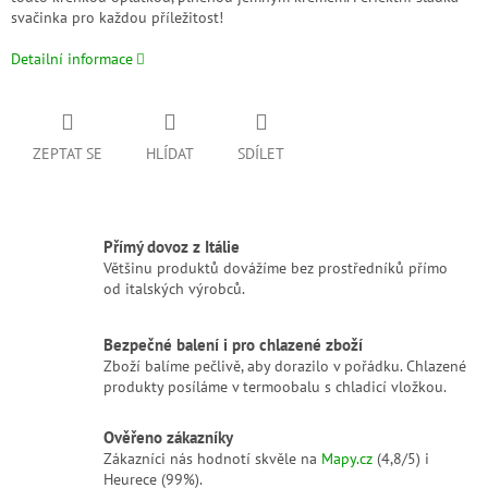
svačinka pro každou příležitost!
Detailní informace
ZEPTAT SE
HLÍDAT
SDÍLET
Přímý dovoz z Itálie
Většinu produktů dovážíme bez prostředníků přímo
od italských výrobců.
Bezpečné balení i pro chlazené zboží
Zboží balíme pečlivě, aby dorazilo v pořádku. Chlazené
produkty posíláme v termoobalu s chladicí vložkou.
Ověřeno zákazníky
Zákazníci nás hodnotí skvěle na
Mapy.cz
(4,8/5) i
Heurece (99%).