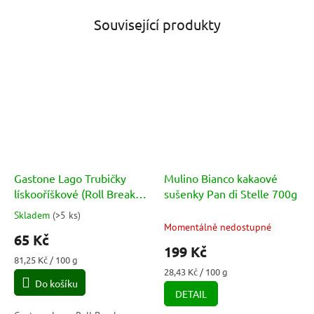
Související produkty
Gastone Lago Trubičky
Mulino Bianco kakaové
lískooříškové (Roll Break
sušenky Pan di Stelle 700g
Nocciola) 80g
Skladem
(
>5 ks
)
Průměrné
Momentálně nedostupné
hodnocení
65 Kč
produktu
199 Kč
je
Měrná
81,25 Kč / 100 g
5,0
cena:
Měrná
28,43 Kč / 100 g
Do košíku
cena:
z
DETAIL
5
hvězdiček.