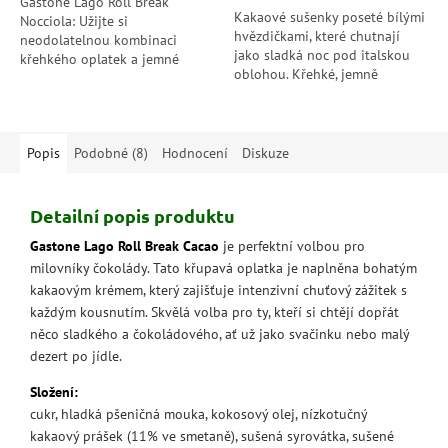
Gastone Lago Roll Break
Kakaové sušenky poseté bílými
Nocciola: Užijte si
hvězdičkami, které chutnají
neodolatelnou kombinaci
jako sladká noc pod italskou
křehkého oplatek a jemné
oblohou. Křehké, jemně
lískové náplně. Ideální pro
kakaové a neodolatelně
sladkou pauzu kdykoliv během
voňavé. Ideální ke kávě, mléku
dne!
nebo jen tak...
Popis
Podobné (8)
Hodnocení
Diskuze
Detailní popis produktu
Gastone Lago Roll Break Cacao
je perfektní volbou pro
milovníky čokolády. Tato křupavá oplatka je naplněna bohatým
kakaovým krémem, který zajišťuje intenzivní chuťový zážitek s
každým kousnutím. Skvělá volba pro ty, kteří si chtějí dopřát
něco sladkého a čokoládového, ať už jako svačinku nebo malý
dezert po jídle.
Složení:
cukr, hladká pšeničná mouka, kokosový olej, nízkotučný
kakaový prášek (11% ve smetaně), sušená syrovátka, sušené