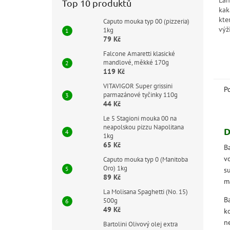
Lah
5
Top 10 produktů
kak
hvě
kte
Caputo mouka typ 00 (pizzeria)
výž
1kg
79 Kč
sní
Falcone Amaretti klasické
mandlové, měkké 170g
119 Kč
VITAVIGOR Super grissini
P
parmazánové tyčinky 110g
44 Kč
Le 5 Stagioni mouka 00 na
neapolskou pizzu Napolitana
D
1kg
65 Kč
Ba
vo
Caputo mouka typ 0 (Manitoba
Oro) 1kg
s
89 Kč
m
La Molisana Spaghetti (No. 15)
B
500g
49 Kč
k
ne
Bartolini Olivový olej extra