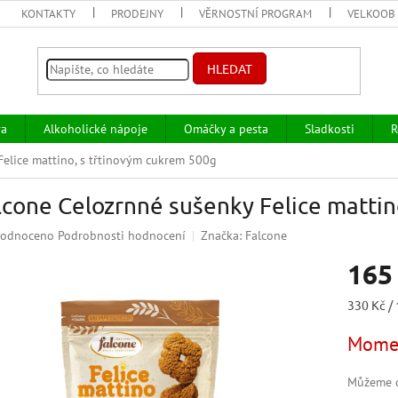
KONTAKTY
PRODEJNY
VĚRNOSTNÍ PROGRAM
VELKOOB
HLEDAT
va
Alkoholické nápoje
Omáčky a pesta
Sladkosti
R
Felice mattino, s třtinovým cukrem 500g
lcone Celozrnné sušenky Felice mattin
ěrné
odnoceno
Podrobnosti hodnocení
Značka:
Falcone
ocení
165
uktu
Měrná
330 Kč / 
cena:
Momen
iček.
Můžeme d