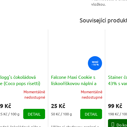
vložkou.
Související produk
30 Kč
–16 %
logg's čokoládová
Falcone Maxi Cookie s
Stainer 
e (Coco pops risetti)
lískooříškovou náplní a
43% s van
0g
kousky čokolády 50g
50g
Momentálně
Momentálně
měrné
Průměrné
nedostupné
nedostupné
nocení
hodnocení
9 Kč
25 Kč
99 Kč
duktu
produktu
je
ná
Měrná
Měrná
25 Kč / 100 g
DETAIL
50 Kč / 100 g
DETAIL
198 Kč / 10
3,0
a:
cena:
cena:
z
Do ko