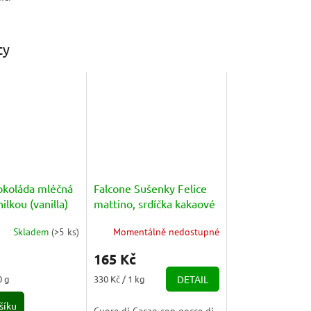
ty
čokoláda mléčná
Falcone Sušenky Felice
ilkou (vanilla)
mattino, srdíčka kakaové
s kousky čokolády 500g
Skladem
(
>5 ks
)
Momentálně nedostupné
165 Kč
Měrná
0 g
330 Kč / 1 kg
DETAIL
cena:
šíku