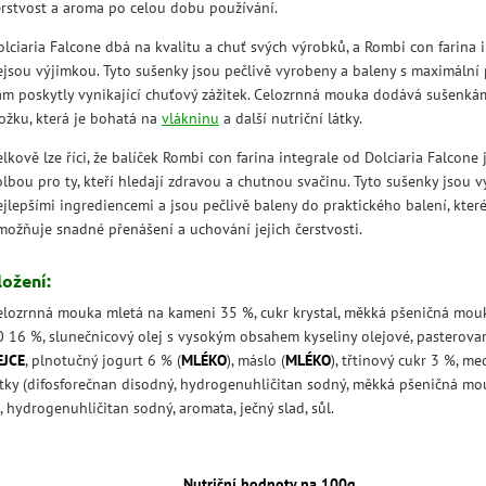
erstvost a aroma po celou dobu používání.
olciaria Falcone dbá na kvalitu a chuť svých výrobků, a Rombi con farina 
ejsou výjimkou. Tyto sušenky jsou pečlivě vyrobeny a baleny s maximální 
ám poskytly vynikající chuťový zážitek. Celozrnná mouka dodává sušenká
ložku, která je bohatá na
vlákninu
a další nutriční látky.
lkově lze říci, že balíček Rombi con farina integrale od Dolciaria Falcone 
olbou pro ty, kteří hledají zdravou a chutnou svačinu. Tyto sušenky jsou 
ejlepšími ingrediencemi a jsou pečlivě baleny do praktického balení, kter
možňuje snadné přenášení a uchování jejich čerstvosti.
ložení:
elozrnná mouka mletá na kameni 35 %, cukr krystal, měkká pšeničná mou
0 16 %, slunečnicový olej s vysokým obsahem kyseliny olejové, pasterova
EJCE
, plnotučný jogurt 6 % (
MLÉKO
), máslo (
MLÉKO
), třtinový cukr 3 %, med
átky (difosforečnan disodný, hydrogenuhličitan sodný, měkká pšeničná mo
, hydrogenuhličitan sodný, aromata, ječný slad, sůl.
Nutriční hodnoty na 100g