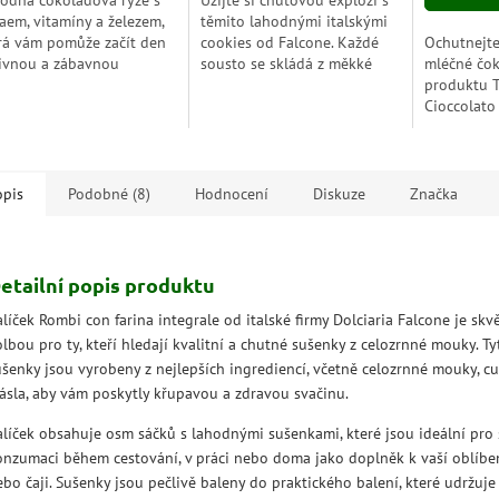
odná čokoládová rýže s
Užijte si chuťovou explozi s
5
aem, vitamíny a železem,
těmito lahodnými italskými
zdiček.
hvězdiček.
rá vám pomůže začít den
cookies od Falcone. Každé
Ochutnejte
ivnou a zábavnou
sousto se skládá z měkké
mléčné čo
daní!
sušenky plněné lahodnou
produktu T
náplní, která se krásně
Cioccolato 
rozplývá na jazyku....
vaniglia. 
mléčná čo
veškerou s
bobů s...
opis
Podobné (8)
Hodnocení
Diskuze
Značka
etailní popis produktu
líček Rombi con farina integrale od italské firmy Dolciaria Falcone je skv
lbou pro ty, kteří hledají kvalitní a chutné sušenky z celozrnné mouky. Ty
ušenky jsou vyrobeny z nejlepších ingrediencí, včetně celozrnné mouky, cu
ásla, aby vám poskytly křupavou a zdravou svačinu.
alíček obsahuje osm sáčků s lahodnými sušenkami, které jsou ideální pr
onzumaci během cestování, v práci nebo doma jako doplněk k vaší oblíbe
bo čaji. Sušenky jsou pečlivě baleny do praktického balení, které udržuje 