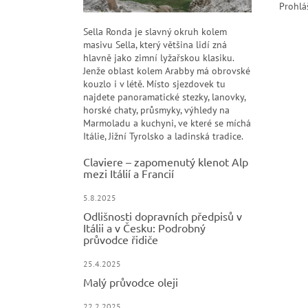
Prohlá
Sella Ronda je slavný okruh kolem
masivu Sella, který většina lidí zná
hlavně jako zimní lyžařskou klasiku.
Jenže oblast kolem Arabby má obrovské
kouzlo i v létě. Místo sjezdovek tu
najdete panoramatické stezky, lanovky,
horské chaty, průsmyky, výhledy na
Marmoladu a kuchyni, ve které se míchá
Itálie, Jižní Tyrolsko a ladinská tradice.
Claviere – zapomenutý klenot Alp
mezi Itálií a Francií
5.8.2025
Odlišnosti dopravních předpisů v
Itálii a v Česku: Podrobný
průvodce řidiče
25.4.2025
Malý průvodce oleji
22.2.2025