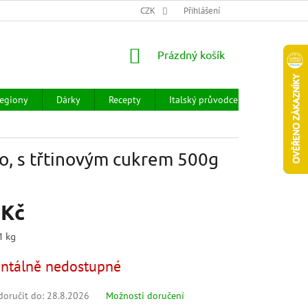
CHOD
HODNOCENÍ OBCHODU
CZK
OBCHODNÍ PODMÍNKY
Přihlášení
DOPR
NÁKUPNÍ
Prázdný košík
KOŠÍK
egiony
Dárky
Recepty
Italský průvodce
Prodejny
o, s třtinovým cukrem 500g
 Kč
1 kg
tálně nedostupné
oručit do:
28.8.2026
Možnosti doručení