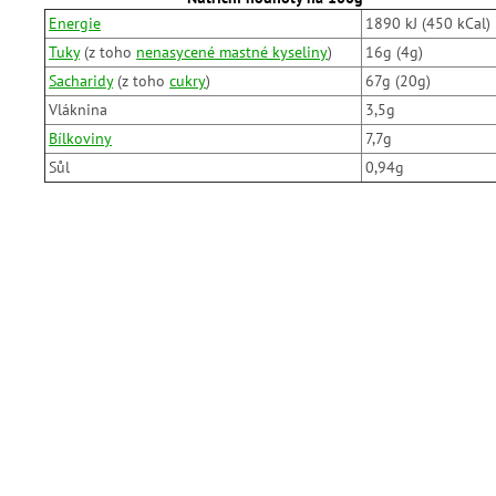
Energie
1890 kJ (450 kCal)
Tuky
(z toho
nenasycené mastné kyseliny
)
16g (4g)
Sacharidy
(z toho
cukry
)
67g (20g)
Vláknina
3,5g
Bílkoviny
7,7g
Sůl
0,94g