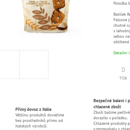
Položka 
Balíček R
Falcone j
chutné s
s lahodn
sebou na
oblíbené 
Detailní 
TISK
Bezpečné balení i p
chlazené zboží
Přímý dovoz z Itálie
Zboží balíme pečlivě
Většinu produktů dovážíme
dorazilo v pořádku.
bez prostředníků přímo od
Chlazené produkty 
italských výrobců.
v termoobalu s chlad