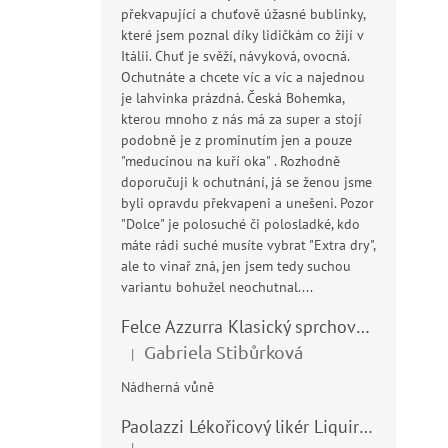
překvapující a chuťově úžasné bublinky,
které jsem poznal díky lidičkám co žijí v
Itálii. Chuť je svěží, návyková, ovocná.
Ochutnáte a chcete víc a víc a najednou
je lahvinka prázdná. Česká Bohemka,
kterou mnoho z nás má za super a stojí
podobně je z prominutím jen a pouze
"meducínou na kuří oka" . Rozhodně
doporučuji k ochutnání, já se ženou jsme
byli opravdu překvapeni a unešeni. Pozor
"Dolce" je polosuché či polosladké, kdo
máte rádi suché musíte vybrat "Extra dry",
ale to vinař zná, jen jsem tedy suchou
variantu bohužel neochutnal....
Felce Azzurra Klasický sprchový gel - doccia gel 400ml
Gabriela Stibůrková
|
Hodnocení produktu je 5 z 5 hvězdiček.
Nádherná vůně
Paolazzi Lékořicový likér Liquirizia 24% 0,7L