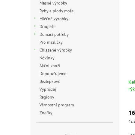
Masné výrobky
Ryby a plody moře
Mléčné výrobky
Drogerie
Domácí potřeby
Pro mazlíčky
Chlazené výrobky
Novinky
Akční zboží
Doporučujeme
Bezlepkové
Kel
rýž
Výprodej
40
Regiony
Prů
Věrnostní program
hod
16
Značky
pro
je
Měr
42,
5,0
cen
z