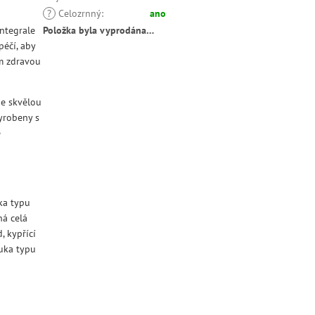
?
Celozrnný
:
ano
integrale
Položka byla vyprodána…
péčí, aby
m zdravou
je skvělou
vyrobeny s
é
ka typu
ná celá
, kypřící
uka typu