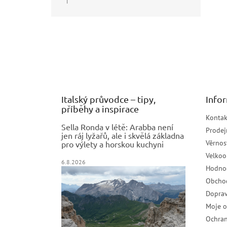
|
Hodnocení produktu je 5 z 5 hvězdiček.
Z
á
p
a
t
í
Italský průvodce – tipy,
Info
příběhy a inspirace
Kontak
Sella Ronda v létě: Arabba není
Prodej
jen ráj lyžařů, ale i skvělá základna
Věrnos
pro výlety a horskou kuchyni
Velko
6.8.2026
Hodno
Obcho
Doprav
Moje 
Ochran