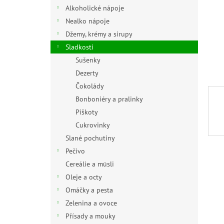
n
Alkoholické nápoje
e
Nealko nápoje
l
Džemy, krémy a sirupy
Sladkosti
Sušenky
Dezerty
Čokolády
Bonboniéry a pralinky
Piškoty
Cukrovinky
Slané pochutiny
Pečivo
Cereálie a müsli
Oleje a octy
Omáčky a pesta
Zelenina a ovoce
Přísady a mouky