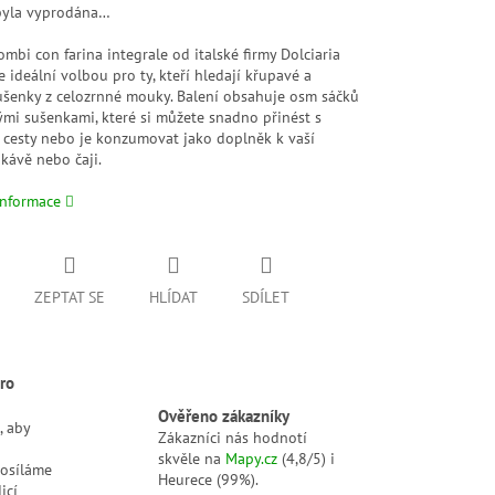
byla vyprodána…
ombi con farina integrale od italské firmy Dolciaria
e ideální volbou pro ty, kteří hledají křupavé a
ušenky z celozrnné mouky. Balení obsahuje osm sáčků
ými sušenkami, které si můžete snadno přinést s
 cesty nebo je konzumovat jako doplněk k vaší
kávě nebo čaji.
informace
ZEPTAT SE
HLÍDAT
SDÍLET
ro
Ověřeno zákazníky
, aby
Zákazníci nás hodnotí
skvěle na
Mapy.cz
(4,8/5) i
posíláme
Heurece (99%).
icí