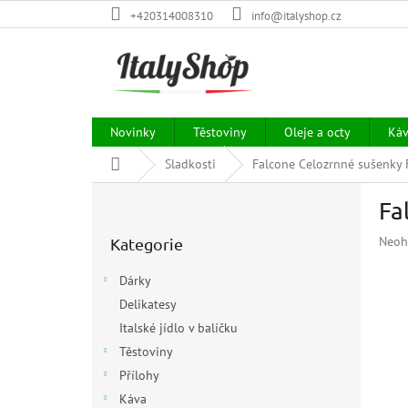
Přejít
+420314008310
info@italyshop.cz
na
obsah
Novinky
Těstoviny
Oleje a octy
Ká
Domů
Sladkosti
Falcone Celozrnné sušenky 
P
Fa
o
Přeskočit
s
Prům
Neoh
Kategorie
kategorie
t
hodn
r
prod
Dárky
a
je
Delikatesy
n
0,0
z
Italské jídlo v balíčku
n
5
í
Těstoviny
hvězd
p
Přílohy
a
Káva