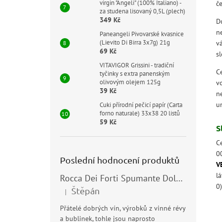
virgin "Angeli" (100% Italiano) -
č
za studena lisovaný 0,5L (plech)
349 Kč
D
n
Paneangeli Pivovarské kvasnice
(Lievito Di Birra 3x7g) 21g
v
69 Kč
s
VITAVIGOR Grissini - tradiční
Ce
tyčinky s extra panenským
olivovým olejem 125g
v
39 Kč
n
u
Cuki přírodní pečicí papír (Carta
forno naturale) 33x38 20 listů
59 Kč
S
C
0
Poslední hodnocení produktů
V
l
Rocca Dei Forti Spumante Dolce 11,5% 0,75l
0)
Štěpán
|
Hodnocení produktu je 5 z 5 hvězdiček.
Přátelé dobrých vín, výrobků z vinné révy
a bublinek, tohle jsou naprosto