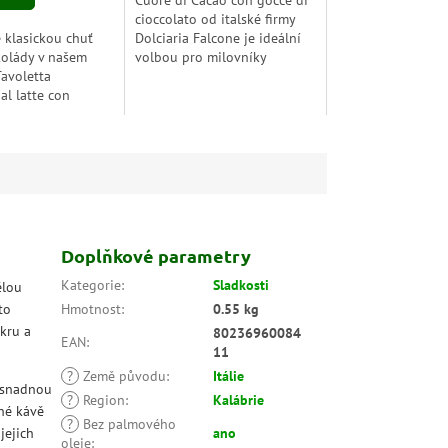
Cuore di Cacao con gocce di
cioccolato od italské firmy
 klasickou chuť
Dolciaria Falcone je ideální
kolády v našem
volbou pro milovníky
avoletta
čokolády. Sušenky plněné
al latte con
lahodným kousky kvalitní
Tato 50gramová
krémové čokolády.
koláda kombinuje
ílu kakaových
Doplňkové parametry
Kategorie
:
Sladkosti
ělou
to
Hmotnost
:
0.55 kg
kru a
80236960084
EAN
:
11
?
Země původu
:
Itálie
o snadnou
?
Region
:
Kalábrie
né kávě
?
Bez palmového
jejich
ano
oleje
: