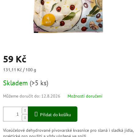
59 Kč
Měrná
131,11 Kč / 100 g
cena:
Skladem
(
>5 ks
)
Můžeme doručit do:
12.8.2026
Možnosti doručení
Přidat do košíku
Víceúčelové dehydrované pivovarské kvasnice pro slaná i sladká jídla,
praktické pro použití a vždy uložené ve spíži.