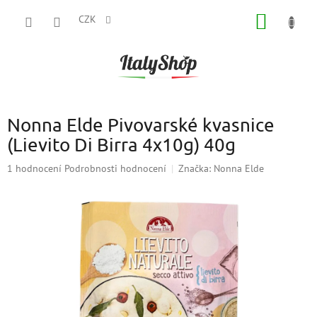
Přejít
NÁKUP
na
CZK
obsah
KOŠÍK
Nonna Elde Pivovarské kvasnice
(Lievito Di Birra 4x10g) 40g
Průměrné
1 hodnocení
Podrobnosti hodnocení
Značka:
Nonna Elde
hodnocení
produktu
je
5,0
z
5
hvězdiček.