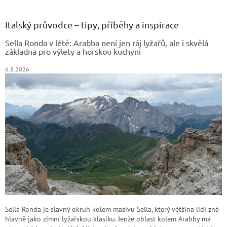
á
p
a
Italský průvodce – tipy, příběhy a inspirace
t
Sella Ronda v létě: Arabba není jen ráj lyžařů, ale i skvělá
í
základna pro výlety a horskou kuchyni
6.8.2026
Sella Ronda je slavný okruh kolem masivu Sella, který většina lidí zná
hlavně jako zimní lyžařskou klasiku. Jenže oblast kolem Arabby má