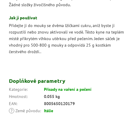
Žádné složky živočišného původu.
Jak ji používat
Přidejte ji do mouky se dvěma lžičkami cukru, aniž byste ji
rozpustili nebo znovu aktivovali ve vodě. Těsto kyne na teplém
místě přikrytém vlhkou utěrkou před pečením. Jeden sáček je
vhodný pro 500-800 g mouky a odpovídá 25 g kostkám
čerstvého droždí.
.
Doplňkové parametry
Kategorie
:
Přísady na vaření a pečení
Hmotnost
:
0.055 kg
EAN
:
8005650120179
?
Země původu
:
Itálie
Z