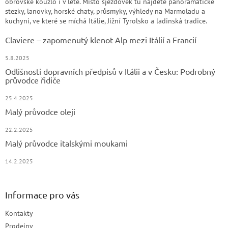
obrovské kouzlo i v létě. Místo sjezdovek tu najdete panoramatické
stezky, lanovky, horské chaty, průsmyky, výhledy na Marmoladu a
kuchyni, ve které se míchá Itálie, Jižní Tyrolsko a ladinská tradice.
Claviere – zapomenutý klenot Alp mezi Itálií a Francií
5.8.2025
Odlišnosti dopravních předpisů v Itálii a v Česku: Podrobný
průvodce řidiče
25.4.2025
Malý průvodce oleji
22.2.2025
Malý průvodce italskými moukami
14.2.2025
Informace pro vás
Kontakty
Prodejny