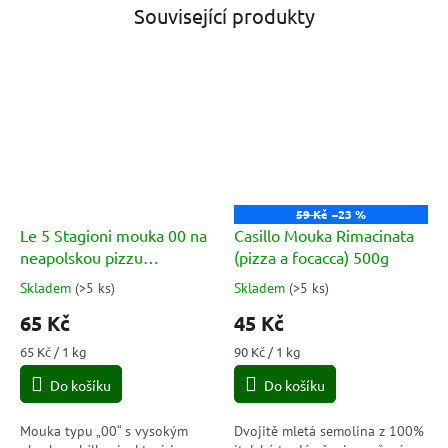
Související produkty
59 Kč
–23 %
Le 5 Stagioni mouka 00 na
Casillo Mouka Rimacinata
neapolskou pizzu
(pizza a focacca) 500g
Napolitana 1kg
Skladem
(
>5 ks
)
Skladem
(
>5 ks
)
Průměrné
Průměrné
hodnocení
hodnocení
65 Kč
45 Kč
produktu
produktu
je
je
Měrná
Měrná
65 Kč / 1 kg
90 Kč / 1 kg
5,0
5,0
cena:
cena:
Do košíku
Do košíku
z
z
5
5
hvězdiček.
hvězdiček.
Mouka typu „00“ s vysokým
Dvojitě mletá semolina z 100%