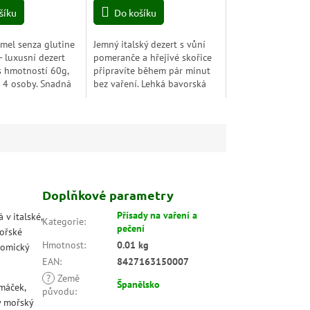
šíku
Do košíku
mel senza glutine
Jemný italský dezert s vůní
- luxusní dezert
pomeranče a hřejivé skořice
s hmotností 60g,
připravíte během pár minut
o 4 osoby. Snadná
bez vaření. Lehká bavorská
íprava bez vaření,
pěna promění obyčejný večer
uty a 30 minut v...
v malou sladkou chvíli
inspirovanou...
Doplňkové parametry
Přísady na vaření a
v italské,
Kategorie
:
pečení
mořské
Hmotnost
:
0.01 kg
nomický
EAN
:
8427163150007
?
Země
Španělsko
omáček,
původu
:
ý mořský