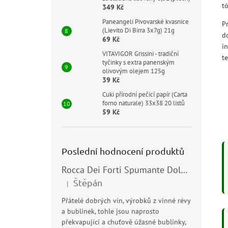
t
349 Kč
Paneangeli Pivovarské kvasnice
P
(Lievito Di Birra 3x7g) 21g
d
69 Kč
i
VITAVIGOR Grissini - tradiční
te
tyčinky s extra panenským
olivovým olejem 125g
39 Kč
Cuki přírodní pečicí papír (Carta
forno naturale) 33x38 20 listů
59 Kč
Poslední hodnocení produktů
Rocca Dei Forti Spumante Dolce 11,5% 0,75l
Štěpán
|
Hodnocení produktu je 5 z 5 hvězdiček.
Přátelé dobrých vín, výrobků z vinné révy
a bublinek, tohle jsou naprosto
překvapující a chuťově úžasné bublinky,