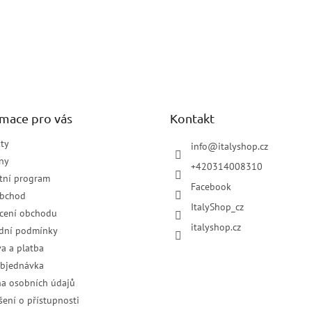
rmace pro vás
Kontakt
ty
info
@
italyshop.cz
ny
+420314008310
tní program
Facebook
obchod
ItalyShop_cz
cení obchodu
italyshop.cz
dní podmínky
a a platba
objednávka
a osobních údajů
šení o přístupnosti