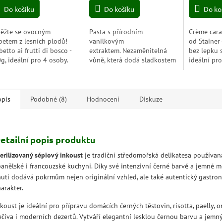
Do košíku
Do košíku
Do ko
ěžte se ovocným
Pasta s přírodním
Crème cara
betem z lesních plodů!
vanilkovým
od Stainer 
betto ai frutti di bosco -
extraktem. Nezaměnitelná
bez lepku 
g, ideální pro 4 osoby.
vůně, která dodá sladkostem
ideální pr
jemný nádech jednoduchým
a rychlá př
způsobem.
stačí 3 min
opis
Podobné (8)
Hodnocení
Diskuze
etailní popis produktu
terilizovaný sépiový inkoust
je tradiční středomořská delikatesa používaná 
panělské i francouzské kuchyni. Díky své intenzivní černé barvě a jemné 
huti dodává pokrmům nejen originální vzhled, ale také autentický gastro
arakter.
koust je ideální pro přípravu domácích černých těstovin, risotta, paelly, 
ečiva i moderních dezertů. Vytváří elegantní lesklou černou barvu a jemn