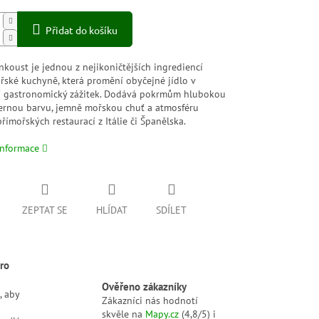
Přidat do košíku
nkoust je jednou z nejikoničtějších ingrediencí
řské kuchyně, která promění obyčejné jídlo v
í gastronomický zážitek. Dodává pokrmům hlubokou
černou barvu, jemně mořskou chuť a atmosféru
římořských restaurací z Itálie či Španělska.
informace
ZEPTAT SE
HLÍDAT
SDÍLET
ro
Ověřeno zákazníky
, aby
Zákazníci nás hodnotí
skvěle na
Mapy.cz
(4,8/5) i