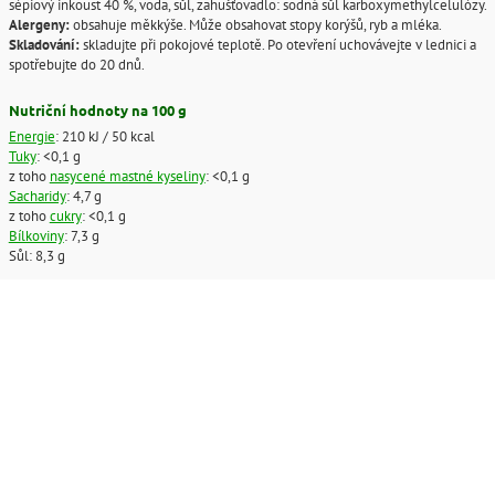
sépiový inkoust 40 %, voda, sůl, zahušťovadlo: sodná sůl karboxymethylcelulózy.
Alergeny:
obsahuje měkkýše. Může obsahovat stopy korýšů, ryb a mléka.
Skladování:
skladujte při pokojové teplotě. Po otevření uchovávejte v lednici a
spotřebujte do 20 dnů.
Nutriční hodnoty na 100 g
Energie
: 210 kJ / 50 kcal
Tuky
: <0,1 g
z toho
nasycené mastné kyseliny
: <0,1 g
Sacharidy
: 4,7 g
z toho
cukry
: <0,1 g
Bílkoviny
: 7,3 g
Sůl: 8,3 g