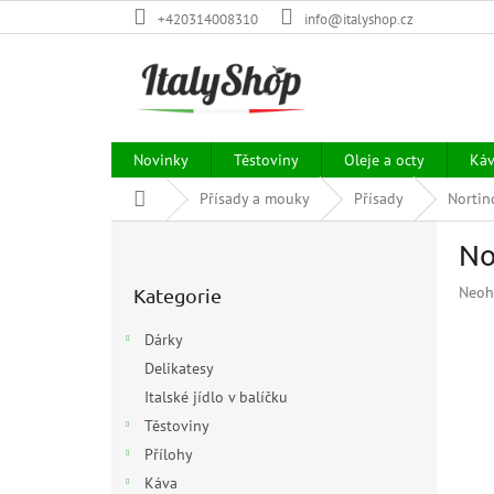
Přejít
+420314008310
info@italyshop.cz
na
obsah
Novinky
Těstoviny
Oleje a octy
Ká
Domů
Přísady a mouky
Přísady
Nortin
P
No
o
Přeskočit
s
Prům
Neoh
Kategorie
kategorie
t
hodn
r
prod
Dárky
a
je
Delikatesy
n
0,0
z
Italské jídlo v balíčku
n
5
í
Těstoviny
hvězd
p
Přílohy
a
Káva