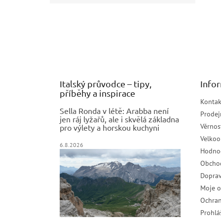
Z
á
p
a
t
í
Italský průvodce – tipy,
Info
příběhy a inspirace
Kontak
Sella Ronda v létě: Arabba není
Prodej
jen ráj lyžařů, ale i skvělá základna
Věrnos
pro výlety a horskou kuchyni
Velko
6.8.2026
Hodno
Obcho
Doprav
Moje 
Ochran
Prohlá