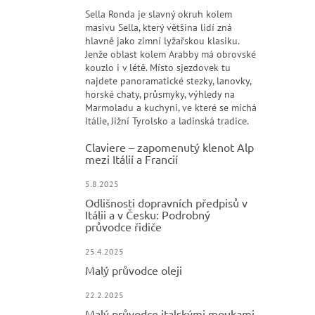
Sella Ronda je slavný okruh kolem
masivu Sella, který většina lidí zná
hlavně jako zimní lyžařskou klasiku.
Jenže oblast kolem Arabby má obrovské
kouzlo i v létě. Místo sjezdovek tu
najdete panoramatické stezky, lanovky,
horské chaty, průsmyky, výhledy na
Marmoladu a kuchyni, ve které se míchá
Itálie, Jižní Tyrolsko a ladinská tradice.
Claviere – zapomenutý klenot Alp
mezi Itálií a Francií
5.8.2025
Odlišnosti dopravních předpisů v
Itálii a v Česku: Podrobný
průvodce řidiče
25.4.2025
Malý průvodce oleji
22.2.2025
Malý průvodce italskými moukami