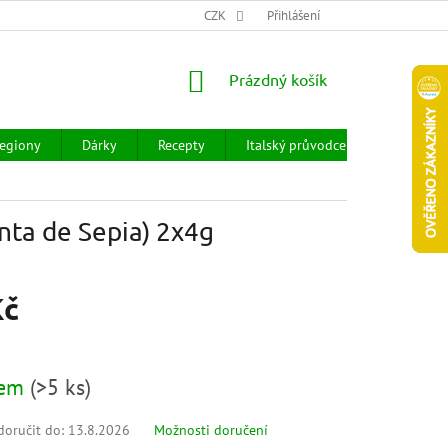
CHOD
HODNOCENÍ OBCHODU
CZK
OBCHODNÍ PODMÍNKY
Přihlášení
DOPR
NÁKUPNÍ
Prázdný košík
KOŠÍK
egiony
Dárky
Recepty
Italský průvodce
Prodejny
nta de Sepia) 2x4g
Kč
g
dem
(
>5 ks
)
oručit do:
13.8.2026
Možnosti doručení