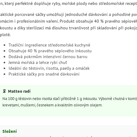
ón, který perfektně doplňuje ryby, mořské plody nebo středomořské recept
raktické porcované sáčky umožňují jednoduché dávkování a pohodlné pou
omácím i profesionálním vaření. Produkt obsahuje 40 % pravého sépiové
nkoustu a díky sterilizaci má dlouhou trvanlivost při skladování při pokoj
plotě.
Tradiční ingredience středomořské kuchyně
Obsahuje 40 % pravého sépiového inkoustu
Dodává pokrmům intenzivní černou barvu
Jemná mořská a lehce rybí chuť
Ideální do těstovin, risotta, paelly a omáček
Praktické sáčky pro snadné dávkování
🦑
Matteo radí
Na 100 g těstovin nebo risotta stačí přibližně 1 g inkoustu. Výborně chutná v komb
krevetami, mušlemi, česnekem a kvalitním olivovým olejem.
Složení