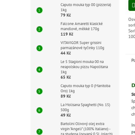
Caputo mouka typ 00 (pizzeria)
1kg
79 Kč
Osv
Falcone Amaretti klasické
sor
mandlové, měkké 170g
Sor
119 Kč
100
VITAVIGOR Super grissini
parmazánové tyčinky 110g
44 Kč
P
Le 5 Stagioni mouka 00 na
neapolskou pizzu Napolitana
1kg
65 Kč
D
Caputo mouka typ 0 (Manitoba
Oro) 1kg
S
89 Kč
š
La Molisana Spaghetti (No. 15)
c
500g
ch
49 Kč
Bartolini Olivový olej extra
In
virgin "Angeli" (100% Italiano) -
p
za studena lisovaný 0,5L (plech)