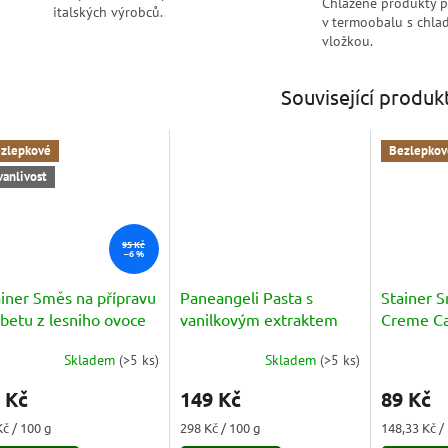
Chlazené produkty 
italských výrobců.
v termoobalu s chlad
vložkou.
Související produk
zlepkové
Bezlepkov
vanlivost
95 Kč
–6 %
ainer Směs na přípravu
Paneangeli Pasta s
Stainer 
betu z lesniho ovoce
vanilkovým extraktem
Creme C
rbetto Frutti di Bosco)
(con estratto di Vaniglia)
Skladem
(
>5 ks
)
Skladem
(
>5 ks
)
0g
50g
 Kč
149 Kč
89 Kč
ná
Měrná
Měrná
Kč / 100 g
298 Kč / 100 g
148,33 Kč /
a:
cena:
cena: