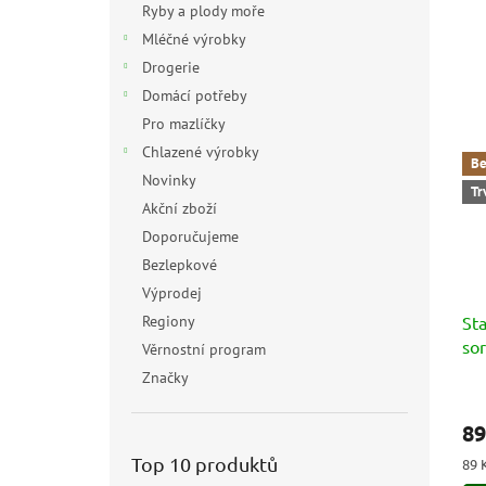
Ryby a plody moře
Mléčné výrobky
Drogerie
Domácí potřeby
Pro mazlíčky
Chlazené výrobky
Be
Novinky
Tr
Akční zboží
Doporučujeme
Bezlepkové
Výprodej
Regiony
St
sor
Věrnostní program
(So
Značky
10
89
Top 10 produktů
Měr
89 
cen