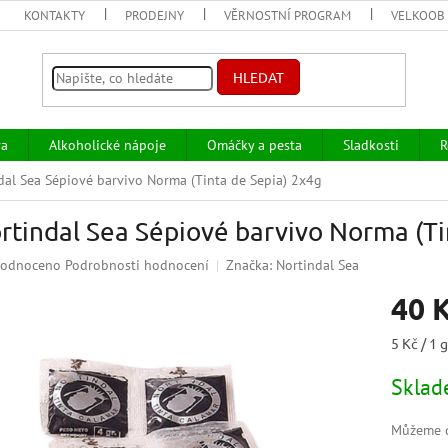
KONTAKTY
PRODEJNY
VĚRNOSTNÍ PROGRAM
VELKOOB
HLEDAT
va
Alkoholické nápoje
Omáčky a pesta
Sladkosti
R
dal Sea Sépiové barvivo Norma (Tinta de Sepia) 2x4g
rtindal Sea Sépiové barvivo Norma (Ti
ěrné
odnoceno
Podrobnosti hodnocení
Značka:
Nortindal Sea
ocení
40 
uktu
Měrná
5 Kč / 1 
cena:
Skla
iček.
Můžeme d