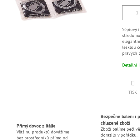
Sépiový i
středomo
elegantn
lesklou 
pravých p
Detailní 
TISK
Bezpečné balení i p
chlazené zboží
Přímý dovoz z Itálie
Zboží balíme pečlivě
Většinu produktů dovážíme
dorazilo v pořádku.
bez prostředníků přímo od