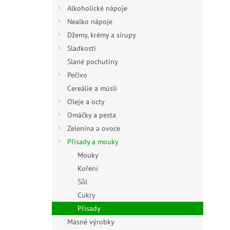
n
Alkoholické nápoje
e
Nealko nápoje
l
Džemy, krémy a sirupy
Sladkosti
Slané pochutiny
Pečivo
Cereálie a müsli
Oleje a octy
Omáčky a pesta
Zelenina a ovoce
Přísady a mouky
Mouky
Koření
Sůl
Cukry
Přísady
Masné výrobky