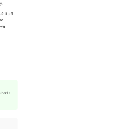
y.
žití při
ho
ové
inaci s