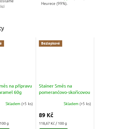
posíláme
Heurece (99%).
icí
ty
é
Bezlepkové
Směs na přípravu
Stainer Směs na
aramel 60g
pomerančovo-skořicovou
bavorskou pěnu
Skladem
(
>5 ks
)
Skladem
(
>5 ks
)
(Bavarese Arancia e
Cannelal 75g
89 Kč
Měrná
 100 g
118,67 Kč / 100 g
cena: