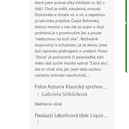
které jsem poznal díky lidičkám co žijí v
Itálii. Chuť je svěží, návyková, ovocná.
Ochutnáte a chcete víc a víc a najednou
je lahvinka prázdná. Česká Bohemka,
kterou mnoho z nás má za super a stojí
podobně je z prominutím jen a pouze
"meducínou na kuří oka" . Rozhodně
doporučuji k ochutnání, já se ženou jsme
byli opravdu překvapeni a unešeni. Pozor
"Dolce" je polosuché či polosladké, kdo
máte rádi suché musíte vybrat "Extra dry",
ale to vinař zná, jen jsem tedy suchou
variantu bohužel neochutnal....
Felce Azzurra Klasický sprchový gel - doccia gel 400ml
Gabriela Stibůrková
|
Hodnocení produktu je 5 z 5 hvězdiček.
Nádherná vůně
Paolazzi Lékořicový likér Liquirizia 24% 0,7L
|
Hodnocení produktu je 5 z 5 hvězdiček.