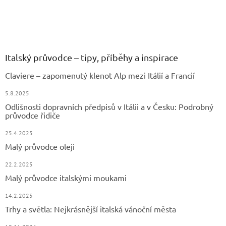
Z
á
p
a
Italský průvodce – tipy, příběhy a inspirace
t
Claviere – zapomenutý klenot Alp mezi Itálií a Francií
í
5.8.2025
Odlišnosti dopravních předpisů v Itálii a v Česku: Podrobný
průvodce řidiče
25.4.2025
Malý průvodce oleji
22.2.2025
Malý průvodce italskými moukami
14.2.2025
Trhy a světla: Nejkrásnější italská vánoční města