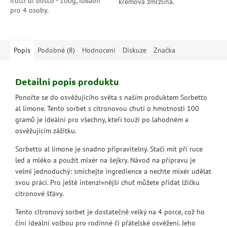
frutti di bosco - 100g, ideální
krémová zmrzlina.
pro 4 osoby.
Popis
Podobné (8)
Hodnocení
Diskuze
Značka
Detailní popis produktu
Ponořte se do osvěžujícího světa s naším produktem Sorbetto
al limone. Tento sorbet s citronovou chutí o hmotnosti 100
gramů je ideální pro všechny, kteří touží po lahodném a
osvěžujícím zážitku.
Sorbetto al limone je snadno připravitelný. Stačí mít při ruce
led a mléko a použít mixér na šejkry. Návod na přípravu je
velmi jednoduchý: smíchejte ingredience a nechte mixér udělat
svou práci. Pro ještě intenzivnější chuť můžete přidat lžičku
citronové šťávy.
Tento citronový sorbet je dostatečně velký na 4 porce, což ho
činí ideální volbou pro rodinné či přátelské osvěžení. Jeho