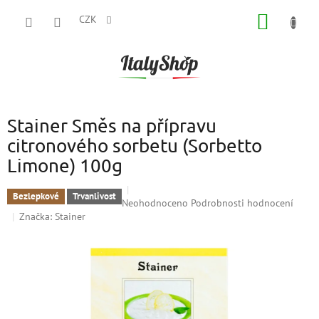
Přejít
NÁKUP
na
CZK
obsah
KOŠÍK
Stainer Směs na přípravu
citronového sorbetu (Sorbetto
Limone) 100g
Bezlepkové
Trvanlivost
Průměrné
Neohodnoceno
Podrobnosti hodnocení
hodnocení
Značka:
Stainer
produktu
je
0,0
z
5
hvězdiček.