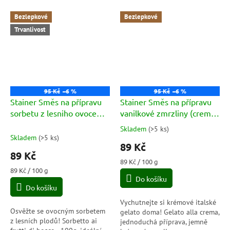
Bezlepkové
Bezlepkové
Trvanlivost
95 Kč
–6 %
95 Kč
–6 %
Stainer Směs na přípravu
Stainer Směs na přípravu
sorbetu z lesniho ovoce
vanilkové zmrzliny (crema)
(Sorbetto Frutti di Bosco)
100g
Skladem
(
>5 ks
)
Průměrné
100g
Skladem
(
>5 ks
)
hodnocení
89 Kč
produktu
89 Kč
je
Měrná
89 Kč / 100 g
4,5
Měrná
cena:
89 Kč / 100 g
cena:
Do košíku
z
Do košíku
5
hvězdiček.
Vychutnejte si krémové italské
Osvěžte se ovocným sorbetem
gelato doma! Gelato alla crema,
z lesních plodů! Sorbetto ai
jednoduchá příprava, jemně