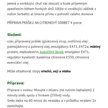
jemná a osvěžující chuť vás okouzlí a bude příjemným
zpestřením během horkých dnů. Užijte si osvěžující zážitek s
naším Sorbetto al limone přímo v pohodlí vašeho domova
PŘÍPRAVA PRÁŠKU NA CITRONOVÝ SORBET 4 porce
Složení:
cukr, připravený prášek (glukozový sirup, rostlinný olej:
palmojádrový a palmový olej, emulgátory: E471, E472a;
mléčný
protein, maltodextrin,
kukuřičný škrob
, emulgátor E471,
regulátor kyselosti: kyselinsa citronová E330, citronový
esenciální olej
Může obsahovat stopy
ořechů, soji a mléka
Příprava:
Příprava s vodou: Mixujte v mixeru (ne ručním šlehačem!) 2
minuty směs spolu s hrnkem (250ml) vody.
Směs dejte na 60 minut do mrazáku a v průběhu mražení 2x
zamíchejte.