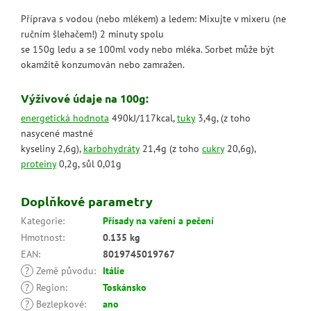
Příprava s vodou (nebo mlékem) a ledem: Mixujte v mixeru (ne
ručním šlehačem!) 2 minuty spolu
se 150g ledu a se 100ml vody nebo mléka. Sorbet může být
okamžitě konzumován nebo zamražen.
Výživové údaje na 100g:
energetická hodnota
490kJ/117kcal,
tuky
3,4g, (z toho
nasycené mastné
kyseliny 2,6g),
karbohydráty
21,4g (z toho
cukry
20,6g),
proteiny
0,2g, sůl 0,01g
Doplňkové parametry
Kategorie
:
Přísady na vaření a pečení
Hmotnost
:
0.135 kg
EAN
:
8019745019767
?
Země původu
:
Itálie
?
Region
:
Toskánsko
?
Bezlepkové
:
ano