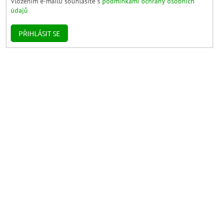
Vložením e-mailu souhlasíte s
podmínkami ochrany osobních
údajů
PŘIHLÁSIT SE