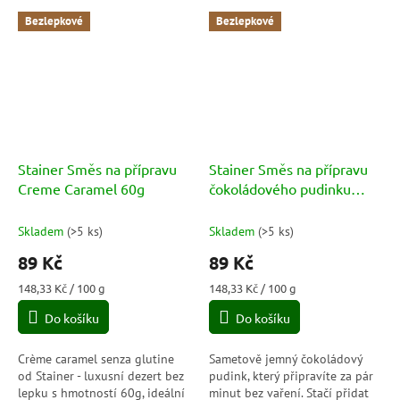
Bezlepkové
Bezlepkové
Stainer Směs na přípravu
Stainer Směs na přípravu
Creme Caramel 60g
čokoládového pudinku
(Budino al Cacao) 76g
Skladem
(
>5 ks
)
Skladem
(
>5 ks
)
89 Kč
89 Kč
Měrná
Měrná
148,33 Kč / 100 g
148,33 Kč / 100 g
cena:
cena:
Do košíku
Do košíku
Crème caramel senza glutine
Sametově jemný čokoládový
od Stainer - luxusní dezert bez
pudink, který připravíte za pár
lepku s hmotností 60g, ideální
minut bez vaření. Stačí přidat