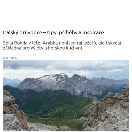
Z
á
p
a
Italský průvodce – tipy, příběhy a inspirace
t
Sella Ronda v létě: Arabba není jen ráj lyžařů, ale i skvělá
í
základna pro výlety a horskou kuchyni
6.8.2026