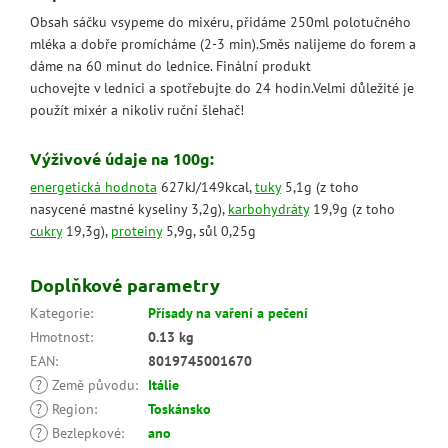
Obsah sáčku vsypeme do mixéru, přidáme 250ml polotučného
mléka a dobře promícháme (2-3 min).Směs nalijeme do forem a
dáme na 60 minut do lednice. Finální produkt
uchovejte v lednici a spotřebujte do 24 hodin.Velmi důležité je
použít mixér a nikoliv ruční šlehač!
Výživové údaje na 100g:
energetická hodnota
627kJ/149kcal,
tuky
5,1g (z toho
nasycené mastné kyseliny 3,2g),
karbohydráty
19,9g (z toho
cukry
19,3g),
proteiny
5,9g, sůl 0,25g
Doplňkové parametry
Kategorie
:
Přísady na vaření a pečení
Hmotnost
:
0.13 kg
EAN
:
8019745001670
?
Země původu
:
Itálie
?
Region
:
Toskánsko
?
Bezlepkové
:
ano