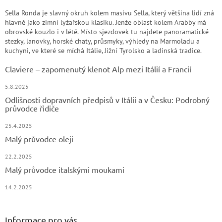
Sella Ronda je slavný okruh kolem masivu Sella, který většina lidí zná
hlavně jako zimní lyžařskou klasiku. Jenže oblast kolem Arabby má
obrovské kouzlo i v létě. Místo sjezdovek tu najdete panoramatické
stezky, lanovky, horské chaty, průsmyky, výhledy na Marmoladu a
kuchyni, ve které se míchá Itálie, Jižní Tyrolsko a ladinská tradice.
Claviere – zapomenutý klenot Alp mezi Itálií a Francií
5.8.2025
Odlišnosti dopravních předpisů v Itálii a v Česku: Podrobný
průvodce řidiče
25.4.2025
Malý průvodce oleji
22.2.2025
Malý průvodce italskými moukami
14.2.2025
Informace pro vás