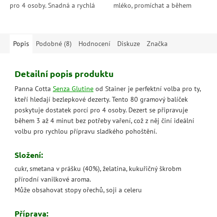
pro 4 osoby. Snadná a rychlá
mléko, promíchat a během
příprava bez vaření, stačí 3
chvíle si vychutnáte poctivý
minuty a 30 minut v...
italský dezert s intenzivní...
Popis
Podobné (8)
Hodnocení
Diskuze
Značka
Detailní popis produktu
Panna Cotta
Senza Glutine
od Stainer je perfektní volba pro ty,
kteří hledají bezlepkové dezerty. Tento 80 gramový balíček
poskytuje dostatek porcí pro 4 osoby. Dezert se připravuje
během 3 až 4 minut bez potřeby vaření, což z něj činí ideální
volbu pro rychlou přípravu sladkého pohoštění.
Složení:
cukr, smetana v prášku (40%), želatina, kukuřičný škrobm
přírodní vanilkové aroma.
Může obsahovat stopy ořechů, soji a celeru
Příprava: