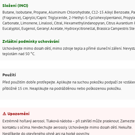
Složení (INCI)
Butane, Isobutane, Propane, Aluminum Chlorohydrate, C12-15 Alkyl Benzoate, P
(Fragrance), Caprylic/Capric Triglyceride, 2-Methyl-5-Cyclohexylpentanol, Propy
Carbonate, Limonene, Linalool, Citral, Hexamethylindanopyran, Citrus Aurantium P
Eucalyptol, Eugenol, Geranyl Acetate, Hydroxycitronellal, Brassica Campestris Ste
Zvláštní podmínky uchovávání
Uchovávejte mimo dosah dětí, mimo zdroje tepla a přímé sluneční záření. Nevyst
teplotám nad 50 °C.
Použití
Před použitím dobře protřepejte. Aplikujte na suchou pokožku podpaží ze vzdále
přibližně 15 cm. Neaplikujte na podrážděnou nebo poškozenou pokožku.
⚠️
Upozornění
Extrémně hořlavý aerosol. Tlaková nádoba – při zahřátí může prasknout. Zamezte
kontaktu s očima. Nevdechujte aerosoly. Uchovávejte mimo dosah dětí. Nekuřte.
Nestříkejte do otevřeného ohně ani na horké povrchy.