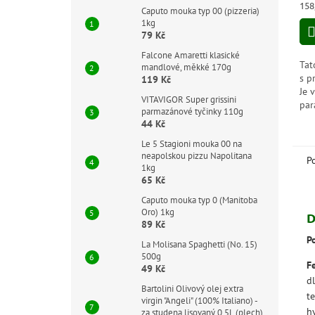
Měr
158
Caputo mouka typ 00 (pizzeria)
3,0
cen
1kg
z
79 Kč
5
hvě
Falcone Amaretti klasické
Tat
mandlové, měkké 170g
s p
119 Kč
Je 
VITAVIGOR Super grissini
par
parmazánové tyčinky 110g
Kal
44 Kč
dra
Le 5 Stagioni mouka 00 na
k d
neapolskou pizzu Napolitana
zmí
P
1kg
65 Kč
Caputo mouka typ 0 (Manitoba
Oro) 1kg
D
89 Kč
P
La Molisana Spaghetti (No. 15)
500g
F
49 Kč
d
Bartolini Olivový olej extra
t
virgin "Angeli" (100% Italiano) -
h
za studena lisovaný 0,5L (plech)