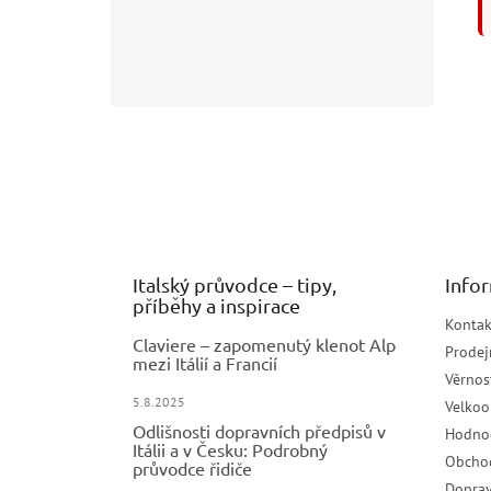
Z
á
p
a
t
í
Italský průvodce – tipy,
Info
příběhy a inspirace
Kontak
Claviere – zapomenutý klenot Alp
Prodej
mezi Itálií a Francií
Věrnos
5.8.2025
Velko
Odlišnosti dopravních předpisů v
Hodno
Itálii a v Česku: Podrobný
Obcho
průvodce řidiče
Doprav