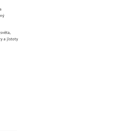
a
ený
světa,
y a jistoty