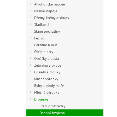
n
Alkoholické nápoje
e
Nealko nápoje
l
Džemy, krémy a sirupy
Sladkosti
Slané pochutiny
Pečivo
Cereálie a müsli
Oleje a octy
Omáčky a pesta
Zelenina a ovoce
Přísady a mouky
Masné výrobky
Ryby a plody moře
Mléčné výrobky
Drogerie
Prací prostředky
Osobní hygiena