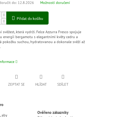
oručit do:
12.8.2026
Možnosti doručení
Přidat do košíku
í svěžest, která vydrží. Felce Azzurra Fresco spojuje
ou energii bergamotu s elegantními květy cedru a
á pokožku suchou, hydratovanou a dokonale svěží až
.
informace
ZEPTAT SE
HLÍDAT
SDÍLET
ro
Ověřeno zákazníky
, aby