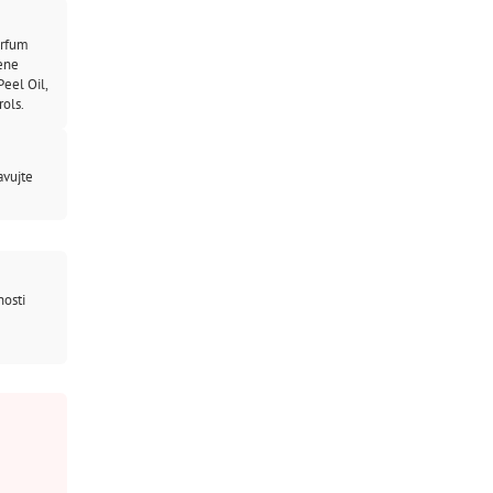
arfum
lene
eel Oil,
rols.
avujte
nosti