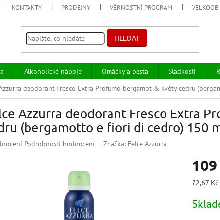
KONTAKTY
PRODEJNY
VĚRNOSTNÍ PROGRAM
VELKOOB
HLEDAT
va
Alkoholické nápoje
Omáčky a pesta
Sladkosti
R
 Azzurra deodorant Fresco Extra Profumo bergamot & květy cedru (bergamo
lce Azzurra deodorant Fresco Extra P
dru (bergamotto e fiori di cedro) 150 
ěrné
dnocení
Podrobnosti hodnocení
Značka:
Felce Azzurra
ocení
109
uktu
Měrná
72,67 Kč
cena:
Skla
iček.