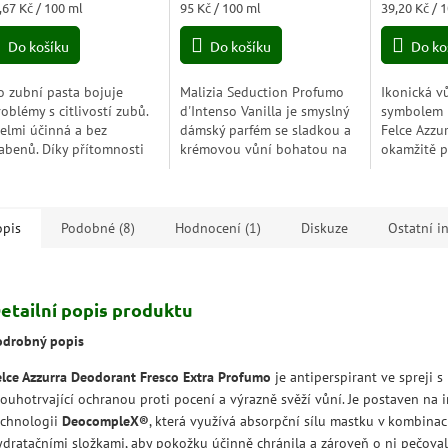
ná
Měrná
Měrná
,67 Kč / 100 ml
95 Kč / 100 ml
39,20 Kč / 
5,0
a:
cena:
cena:
z
Do košíku
Do košíku
Do ko
5
zdiček.
hvězdiček.
o zubní pasta bojuje
Malizia Seduction Profumo
Ikonická vů
roblémy s citlivostí zubů.
d'Intenso Vanilla je smyslný
symbolem 
velmi účinná a bez
dámský parfém se sladkou a
Felce Azzur
abenů. Díky přítomnosti
krémovou vůní bohatou na
okamžitě 
identu, dusičnanu
teplé vanilkové tóny, která
místnosti a
selnému přispívá
okouzlí a zanechá
nadčasovou
emineralizaci zubů,
nezapomenutelný dojem.
harmonií a
rňuje...
opis
Podobné (8)
Hodnocení (1)
Diskuze
Ostatní i
etailní popis produktu
odrobný popis
elce Azzurra Deodorant Fresco Extra Profumo
je antiperspirant ve spreji s
louhotrvající ochranou proti pocení a výrazně svěží vůní. Je postaven na 
echnologii
DeocompleX®
, která využívá absorpční sílu mastku v kombinac
ydratačními složkami, aby pokožku účinně chránila a zároveň o ni pečoval