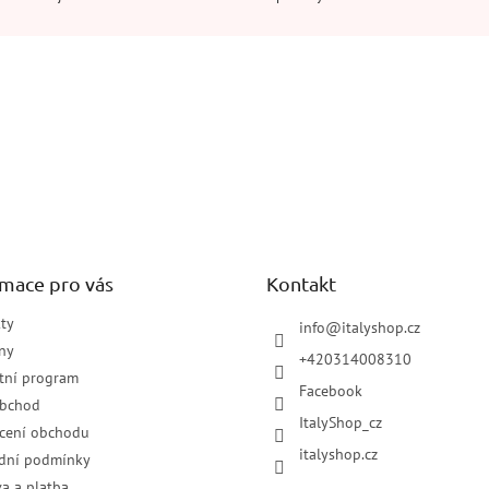
rmace pro vás
Kontakt
ty
info
@
italyshop.cz
ny
+420314008310
tní program
Facebook
obchod
ItalyShop_cz
cení obchodu
italyshop.cz
dní podmínky
a a platba