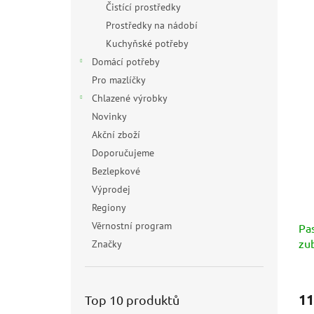
Čistící prostředky
Prostředky na nádobí
Kuchyňské potřeby
Domácí potřeby
Pro mazlíčky
Chlazené výrobky
Novinky
Akční zboží
Doporučujeme
Bezlepkové
Výprodej
Regiony
Věrnostní program
Pa
zub
Značky
75
Prů
hod
11
Top 10 produktů
pro
je