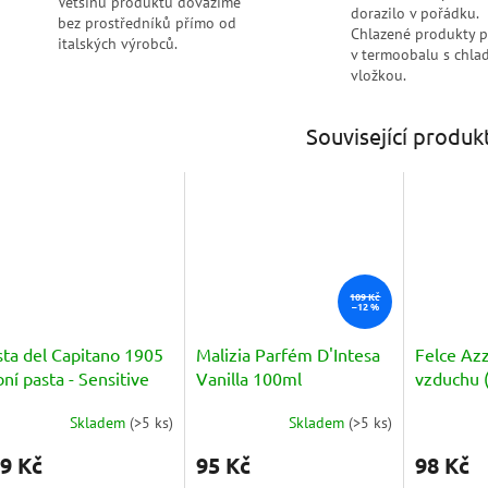
Většinu produktů dovážíme
dorazilo v pořádku.
bez prostředníků přímo od
Chlazené produkty 
italských výrobců.
v termoobalu s chlad
vložkou.
Související produk
109 Kč
–12 %
sta del Capitano 1905
Malizia Parfém D'Intesa
Felce Az
ní pasta - Sensitive
Vanilla 100ml
vzduchu 
ml
Ambienti
Skladem
(
>5 ks
)
Skladem
(
>5 ks
)
měrné
Průměrné
nocení
hodnocení
9 Kč
95 Kč
98 Kč
duktu
produktu
je