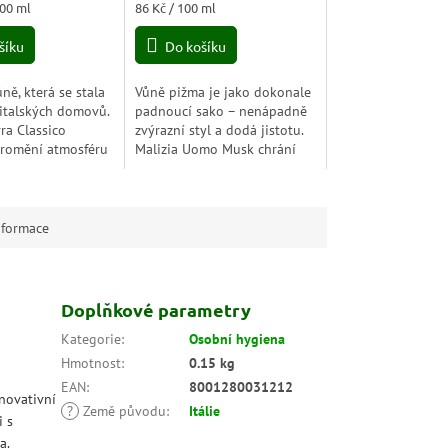
Měrná
100 ml
86 Kč / 100 ml
5,0
cena:
z
šíku
Do košíku
5
hvězdiček.
ně, která se stala
Vůně pižma je jako dokonale
italských domovů.
padnoucí sako – nenápadně
ra Classico
zvýrazní styl a dodá jistotu.
promění atmosféru
Malizia Uomo Musk chrání
 naplní ji
před zápachem po celý den a
 elegancí,
zanechá na pokožce teplou,
 pocitem čistoty.
mužnou stopu,...
nformace
Doplňkové parametry
Kategorie
:
Osobní hygiena
Hmotnost
:
0.15 kg
EAN
:
8001280031212
inovativní
?
Země původu
:
Itálie
i s
a.