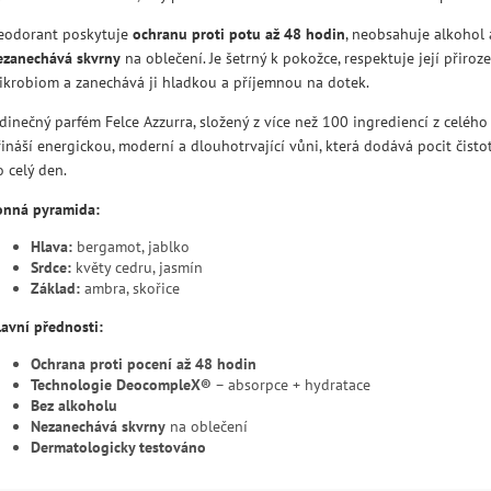
eodorant poskytuje
ochranu proti potu až 48 hodin
, neobsahuje alkohol 
ezanechává skvrny
na oblečení. Je šetrný k pokožce, respektuje její přiroz
ikrobiom a zanechává ji hladkou a příjemnou na dotek.
dinečný parfém Felce Azzurra, složený z více než 100 ingrediencí z celého 
ináší energickou, moderní a dlouhotrvající vůni, která dodává pocit čistot
 celý den.
onná pyramida:
Hlava:
bergamot, jablko
Srdce:
květy cedru, jasmín
Základ:
ambra, skořice
lavní přednosti:
Ochrana proti pocení až 48 hodin
Technologie DeocompleX®
– absorpce + hydratace
Bez alkoholu
Nezanechává skvrny
na oblečení
Dermatologicky testováno