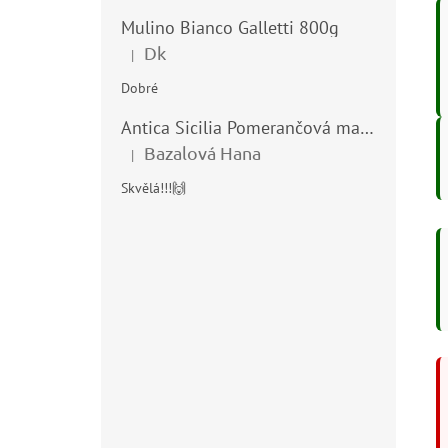
Mulino Bianco Galletti 800g
Dk
|
Hodnocení produktu je 5 z 5 hvězdiček.
Dobré
Antica Sicilia Pomerančová marmeláda (Arance di Sicilia) 210g
Bazalová Hana
|
Hodnocení produktu je 5 z 5 hvězdiček.
Skvělá!!!🙌