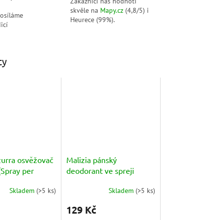
Zákazníci nás hodnotí
skvěle na
Mapy.cz
(4,8/5) i
posíláme
Heurece (99%).
icí
ty
zurra osvěžovač
Malizia pánský
(Spray per
deodorant ve spreji
) 250ml
Uomo Musk (Deo Spray)
Skladem
(
>5 ks
)
Skladem
(
>5 ks
)
150ml
Průměrné
hodnocení
129 Kč
produktu
je