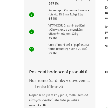
349 Kč
D
Paneangeli Pivovarské kvasnice
n
(Lievito Di Birra 3x7g) 21g
m
69 Kč
VITAVIGOR Grissini - tradiční
Je
tyčinky s extra panenským
př
olivovým olejem 125g
po
39 Kč
Cuki přírodní pečicí papír (Carta
V
forno naturale) 33x38 20 listů
59 Kč
Poslední hodnocení produktů
H
Nostromo Sardinky v olivovém oleji (Sardine all’Olio di Oliva) 120g
Lenka Klímová
|
Hodnocení produktu je 5 z 5 hvězdiček.
Nejlepší co jsem kdy jedla, měla jsem od
různých výrobců ale toto je veliká
mňamka ❤️