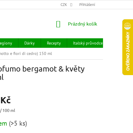
CHOD
HODNOCENÍ OBCHODU
CZK
OBCHODNÍ PODMÍNKY
Přihlášení
DOPR
NÁKUPNÍ
Prázdný košík
KOŠÍK
egiony
Dárky
Recepty
Italský průvodce
Prodejny
tto e fiori di cedro) 150 ml
rofumo bergamot & květy
ml
 Kč
 / 100 ml
dem
(
>5 ks
)