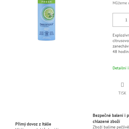
Můžeme d
Explozivn
citrusov
zanecháv
48 hodin
Detailní 
TISK
Bezpečné balení i p
chlazené zboží
Přímý dovoz z Itálie
Zboží balíme pečlivě