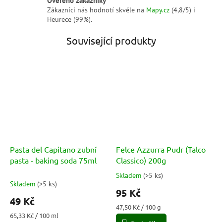
Zákazníci nás hodnotí skvěle na
Mapy.cz
(4,8/5) i
Heurece (99%).
Související produkty
Pasta del Capitano zubní
Felce Azzurra Pudr (Talco
pasta - baking soda 75ml
Classico) 200g
Skladem
(
>5 ks
)
Průměrné
Skladem
(
>5 ks
)
hodnocení
95 Kč
produktu
49 Kč
je
Měrná
47,50 Kč / 100 g
5,0
Měrná
cena:
65,33 Kč / 100 ml