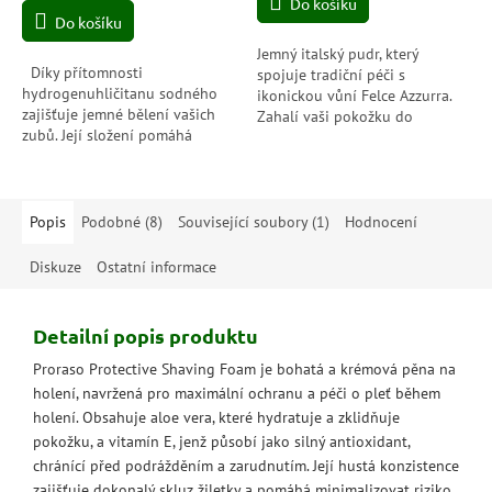
cena:
Do košíku
z
Do košíku
5
hvězdiček.
Jemný italský pudr, který
Díky přítomnosti
spojuje tradiční péči s
hydrogenuhličitanu sodného
ikonickou vůní Felce Azzurra.
zajišťuje jemné bělení vašich
Zahalí vaši pokožku do
zubů. Její složení pomáhá
hebkosti a čistoty – ideální po
neutralizovat bakteriální
koupeli nebo sprše pro
kyseliny zubního plaku a
každodenní svěžest....
zajišťuje tak účinnou...
Popis
Podobné (8)
Související soubory (1)
Hodnocení
Diskuze
Ostatní informace
Detailní popis produktu
Proraso Protective Shaving Foam je bohatá a krémová pěna na
holení, navržená pro maximální ochranu a péči o pleť během
holení. Obsahuje aloe vera, které hydratuje a zklidňuje
pokožku, a vitamín E, jenž působí jako silný antioxidant,
chránící před podrážděním a zarudnutím. Její hustá konzistence
zajišťuje dokonalý skluz žiletky a pomáhá minimalizovat riziko