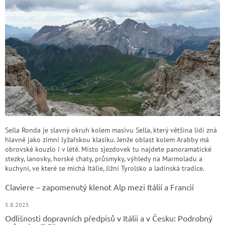
Sella Ronda je slavný okruh kolem masivu Sella, který většina lidí zná
hlavně jako zimní lyžařskou klasiku. Jenže oblast kolem Arabby má
obrovské kouzlo i v létě. Místo sjezdovek tu najdete panoramatické
stezky, lanovky, horské chaty, průsmyky, výhledy na Marmoladu a
kuchyni, ve které se míchá Itálie, Jižní Tyrolsko a ladinská tradice.
Claviere – zapomenutý klenot Alp mezi Itálií a Francií
5.8.2025
Odlišnosti dopravních předpisů v Itálii a v Česku: Podrobný