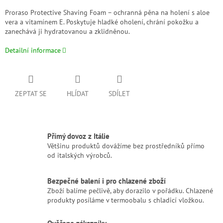
Proraso Protective Shaving Foam – ochranná pěna na holení s aloe
vera a vitamínem E. Poskytuje hladké oholení, chrání pokožku a
zanechává ji hydratovanou a zklidněnou.
Detailní informace
ZEPTAT SE
HLÍDAT
SDÍLET
Přímý dovoz z Itálie
Většinu produktů dovážíme bez prostředníků přímo
od italských výrobců.
Bezpečné balení i pro chlazené zboží
Zboží balíme pečlivě, aby dorazilo v pořádku. Chlazené
produkty posíláme v termoobalu s chladicí vložkou.
Ověřeno zákazníky