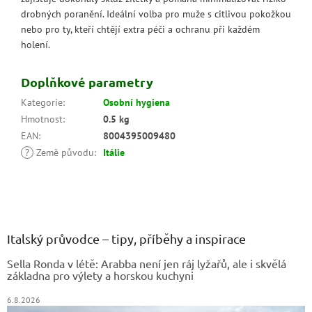
drobných poranění. Ideální volba pro muže s citlivou pokožkou
nebo pro ty, kteří chtějí extra péči a ochranu při každém
holení.
Doplňkové parametry
Kategorie
:
Osobní hygiena
Hmotnost
:
0.5 kg
EAN
:
8004395009480
?
Země původu
:
Itálie
Z
á
p
a
Italský průvodce – tipy, příběhy a inspirace
t
Sella Ronda v létě: Arabba není jen ráj lyžařů, ale i skvělá
í
základna pro výlety a horskou kuchyni
6.8.2026