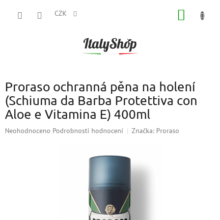
Přejít
NÁKUP
na
CZK
obsah
KOŠÍK
Proraso ochranná pěna na holení
(Schiuma da Barba Protettiva con
Aloe e Vitamina E) 400ml
Průměrné
Neohodnoceno
Podrobnosti hodnocení
Značka:
Proraso
hodnocení
produktu
je
0,0
z
5
hvězdiček.