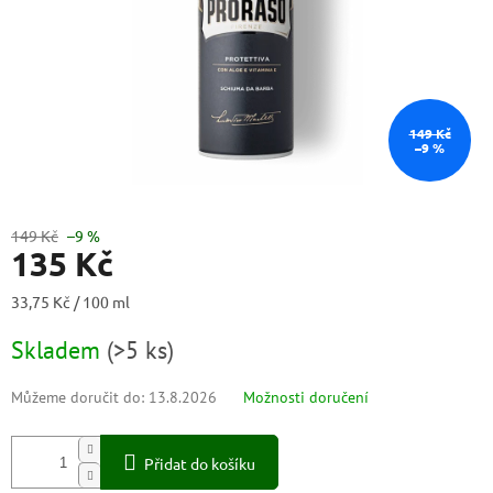
149 Kč
–9 %
149 Kč
–9 %
135 Kč
Měrná
33,75 Kč / 100 ml
cena:
Skladem
(
>5 ks
)
Můžeme doručit do:
13.8.2026
Možnosti doručení
Přidat do košíku