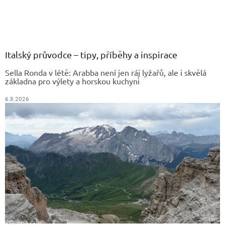
Z
á
p
a
Italský průvodce – tipy, příběhy a inspirace
t
Sella Ronda v létě: Arabba není jen ráj lyžařů, ale i skvělá
í
základna pro výlety a horskou kuchyni
6.8.2026