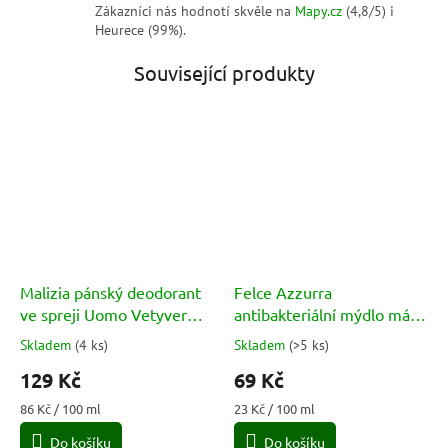
Zákazníci nás hodnotí skvěle na
Mapy.cz
(4,8/5) i
Heurece (99%).
Související produkty
Malizia pánský deodorant
Felce Azzurra
ve spreji Uomo Vetyver
antibakteriální mýdlo máta
(Deo Spray) 150ml
& limetka (Antibatterico
Skladem
(
4 ks
)
Skladem
(
>5 ks
)
Průměrné
Průměrné
menta e lime) 300ml
hodnocení
hodnocení
129 Kč
69 Kč
produktu
produktu
je
je
Měrná
Měrná
86 Kč / 100 ml
23 Kč / 100 ml
5,0
5,0
cena:
cena:
Do košíku
Do košíku
z
z