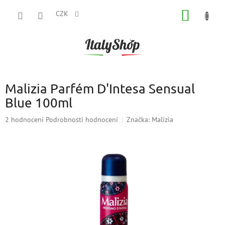
Přejít
NÁKUP
na
CZK
obsah
KOŠÍK
Malizia Parfém D'Intesa Sensual
Blue 100ml
Průměrné
2 hodnocení
Podrobnosti hodnocení
Značka:
Malizia
hodnocení
produktu
je
5,0
z
5
hvězdiček.