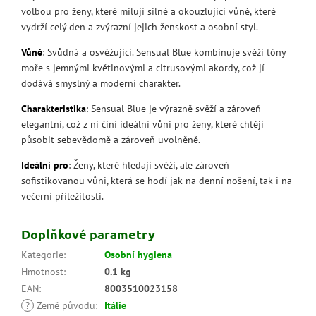
volbou pro ženy, které milují silné a okouzlující vůně, které
vydrží celý den a zvýrazní jejich ženskost a osobní styl.
Vůně
: Svůdná a osvěžující. Sensual Blue kombinuje svěží tóny
moře s jemnými květinovými a citrusovými akordy, což jí
dodává smyslný a moderní charakter.
Charakteristika
: Sensual Blue je výrazně svěží a zároveň
elegantní, což z ní činí ideální vůni pro ženy, které chtějí
působit sebevědomě a zároveň uvolněně.
Ideální pro
: Ženy, které hledají svěží, ale zároveň
sofistikovanou vůni, která se hodí jak na denní nošení, tak i na
večerní příležitosti.
Doplňkové parametry
Kategorie
:
Osobní hygiena
Hmotnost
:
0.1 kg
EAN
:
8003510023158
?
Země původu
:
Itálie