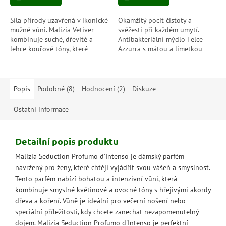
5
5
hvězdiček.
hvězdiček.
Síla přírody uzavřená v ikonické
Okamžitý pocit čistoty a
mužné vůni. Malizia Vetiver
svěžesti při každém umytí.
kombinuje suché, dřevité a
Antibakteriální mýdlo Felce
lehce kouřové tóny, které
Azzurra s mátou a limetkou
dodají pocit klidu, jistoty a
čistí, chrání a zanechává
elegance po celý den.
pokožku hebkou, hydratovanou
Deodorant...
a dlouhodobě...
Popis
Podobné (8)
Hodnocení (2)
Diskuze
Ostatní informace
Detailní popis produktu
Malizia Seduction Profumo d'Intenso je dámský parfém
navržený pro ženy, které chtějí vyjádřit svou vášeň a smyslnost.
Tento parfém nabízí bohatou a intenzivní vůni, která
kombinuje smyslné květinové a ovocné tóny s hřejivými akordy
dřeva a koření. Vůně je ideální pro večerní nošení nebo
speciální příležitosti, kdy chcete zanechat nezapomenutelný
dojem. Malizia Seduction Profumo d'Intenso je perfektní