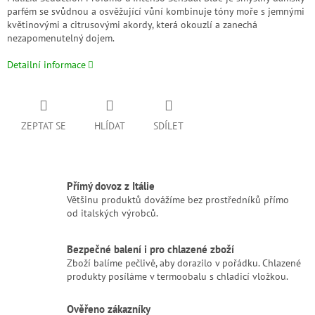
parfém se svůdnou a osvěžující vůní kombinuje tóny moře s jemnými
květinovými a citrusovými akordy, která okouzlí a zanechá
nezapomenutelný dojem.
Detailní informace
ZEPTAT SE
HLÍDAT
SDÍLET
Přímý dovoz z Itálie
Většinu produktů dovážíme bez prostředníků přímo
od italských výrobců.
Bezpečné balení i pro chlazené zboží
Zboží balíme pečlivě, aby dorazilo v pořádku. Chlazené
produkty posíláme v termoobalu s chladicí vložkou.
Ověřeno zákazníky