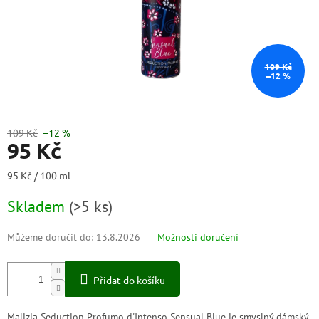
109 Kč
–12 %
109 Kč
–12 %
95 Kč
Měrná
95 Kč / 100 ml
cena:
Skladem
(
>5 ks
)
Můžeme doručit do:
13.8.2026
Možnosti doručení
Přidat do košíku
Malizia Seduction Profumo d'Intenso Sensual Blue je smyslný dámský