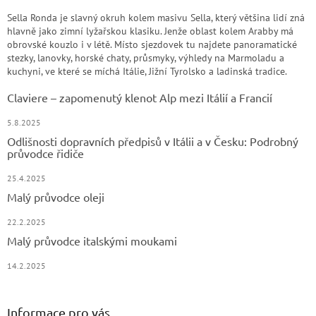
Sella Ronda je slavný okruh kolem masivu Sella, který většina lidí zná
hlavně jako zimní lyžařskou klasiku. Jenže oblast kolem Arabby má
obrovské kouzlo i v létě. Místo sjezdovek tu najdete panoramatické
stezky, lanovky, horské chaty, průsmyky, výhledy na Marmoladu a
kuchyni, ve které se míchá Itálie, Jižní Tyrolsko a ladinská tradice.
Claviere – zapomenutý klenot Alp mezi Itálií a Francií
5.8.2025
Odlišnosti dopravních předpisů v Itálii a v Česku: Podrobný
průvodce řidiče
25.4.2025
Malý průvodce oleji
22.2.2025
Malý průvodce italskými moukami
14.2.2025
Informace pro vás