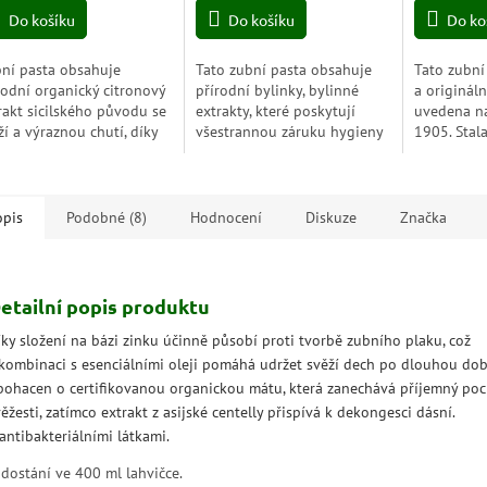
z
z
Do košíku
Do košíku
Do ko
5
5
zdiček.
hvězdiček.
hvězdiček.
ní pasta obsahuje
Tato zubní pasta obsahuje
Tato zubní
rodní organický citronový
přírodní bylinky, bylinné
a origináln
rakt sicilského původu se
extrakty, které poskytují
uvedena na t
ží a výraznou chutí, díky
všestrannou záruku hygieny
1905. Stal
ré je dech příjemný a
a ochrany, bez parabenů,
známá pro
pečný. Citron je také
s mikrogranulemi. Dále
chUf listů 
ioxidant, který...
obsahuje pupečnłk...
skořice, kte
opis
Podobné (8)
Hodnocení
Diskuze
Značka
etailní popis produktu
íky složení na bázi zinku účinně působí proti tvorbě zubního plaku, což
 kombinaci s esenciálními oleji pomáhá udržet svěží dech po dlouhou dob
bohacen o certifikovanou organickou mátu, která zanechává příjemný poc
ěžesti, zatímco extrakt z asijské centelly přispívá k dekongesci dásní.
antibakteriálními látkami.
 dostání ve 400 ml lahvičce.