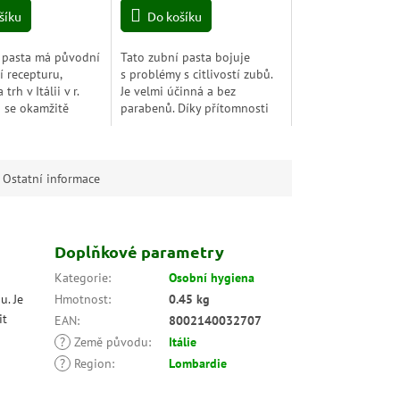
z
šíku
Do košíku
5
hvězdiček.
 pasta má původní
Tato zubní pasta bojuje
í recepturu,
s problémy s citlivostí zubů.
rh v Itálii v r.
Je velmi účinná a bez
a se okamžitě
parabenů. Díky přítomnosti
 svoU jedinečnou
Kalidentu, dusičnanu
karafiátů, máty a
draselnému přispívá
ré...
k demineralizaci zubů,
zmírňuje...
Ostatní informace
Doplňkové parametry
Kategorie
:
Osobní hygiena
u. Je
Hmotnost
:
0.45 kg
it
EAN
:
8002140032707
?
Země původu
:
Itálie
?
Region
:
Lombardie