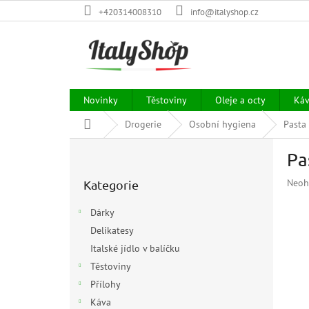
Přejít
+420314008310
info@italyshop.cz
na
obsah
Novinky
Těstoviny
Oleje a octy
Ká
Domů
Drogerie
Osobní hygiena
Pasta
P
Pa
o
Přeskočit
s
Prům
Neoh
Kategorie
kategorie
t
hodn
r
prod
Dárky
a
je
Delikatesy
n
0,0
z
Italské jídlo v balíčku
n
5
í
Těstoviny
hvězd
p
Přílohy
a
Káva