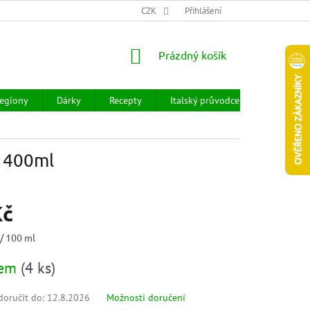
CHOD
HODNOCENÍ OBCHODU
CZK
OBCHODNÍ PODMÍNKY
Přihlášení
DOPR
NÁKUPNÍ
Prázdný košík
KOŠÍK
egiony
Dárky
Recepty
Italský průvodce
Prodejny
a 400ml
Kč
 / 100 ml
dem
(
4 ks
)
oručit do:
12.8.2026
Možnosti doručení