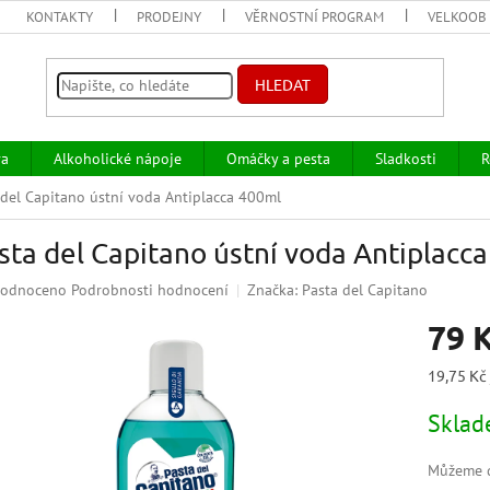
KONTAKTY
PRODEJNY
VĚRNOSTNÍ PROGRAM
VELKOOB
HLEDAT
va
Alkoholické nápoje
Omáčky a pesta
Sladkosti
R
 del Capitano ústní voda Antiplacca 400ml
sta del Capitano ústní voda Antiplacc
ěrné
odnoceno
Podrobnosti hodnocení
Značka:
Pasta del Capitano
ocení
79 
uktu
Měrná
19,75 Kč
cena:
Skla
iček.
Můžeme d