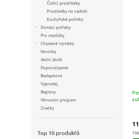
Čistící prostředky
Prostředky na nádobí
Kuchyňské potřeby
Domácí potřeby
Pro mazlíčky
Chlazené výrobky
Novinky
Akční zboží
Doporučujeme
Bezlepkové
Výprodej
Regiony
Pa
zub
Věrnostní program
Sic
Značky
Prů
hod
11
pro
je
Top 10 produktů
Měr
158
5,0
cen