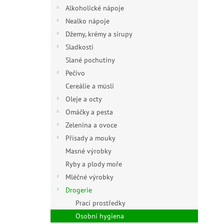
n
Alkoholické nápoje
e
Nealko nápoje
l
Džemy, krémy a sirupy
Sladkosti
Slané pochutiny
Pečivo
Cereálie a müsli
Oleje a octy
Omáčky a pesta
Zelenina a ovoce
Přísady a mouky
Masné výrobky
Ryby a plody moře
Mléčné výrobky
Drogerie
Prací prostředky
Osobní hygiena