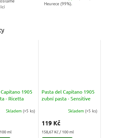
posíláme
Heurece (99%).
icí
ty
l Capitano 1905
Pasta del Capitano 1905
ta - Ricetta
zubní pasta - Sensitive
e 75ml
75ml
Skladem
(
>5 ks
)
Skladem
(
>5 ks
)
Průměrné
hodnocení
119 Kč
produktu
je
Měrná
 100 ml
158,67 Kč / 100 ml
3,0
cena: