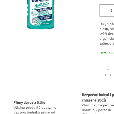
Díky slož
plaku, co
svěží de
organicko
zatímco e
Detailní 
TISK
Bezpečné balení i p
chlazené zboží
Přímý dovoz z Itálie
Zboží balíme pečlivě
Většinu produktů dovážíme
dorazilo v pořádku.
bez prostředníků přímo od