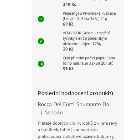
349 Kč
Paneangeli Pivovarské kvasnice
(Lievito Di Birra 3x7g) 21g
69 Kč
VITAVIGOR Grissini - tradiční
tyčinky s extra panenským
olivovým olejem 125g
39 Kč
Cuki přírodní pečicí papír (Carta
forno naturale) 33x38 20 listů
59 Kč
Poslední hodnocení produktů
Rocca Dei Forti Spumante Dolce 11,5% 0,75l
Štěpán
|
Hodnocení produktu je 5 z 5 hvězdiček.
Přátelé dobrých vín, výrobků z vinné révy
a bublinek, tohle jsou naprosto
překvapující a chuťově úžasné bublinky,