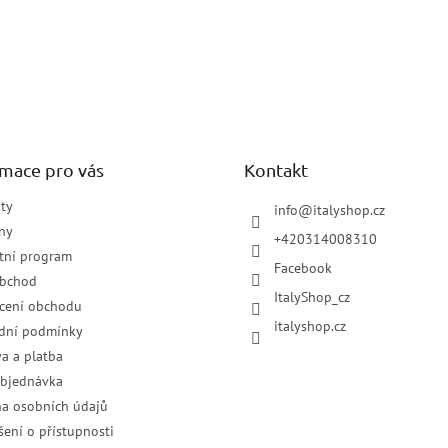
rmace pro vás
Kontakt
ty
info
@
italyshop.cz
ny
+420314008310
tní program
Facebook
obchod
ItalyShop_cz
cení obchodu
italyshop.cz
dní podmínky
a a platba
objednávka
a osobních údajů
šení o přístupnosti