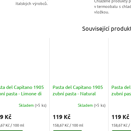
Chlazené produkty 
italských výrobců.
v termoobalu s chlad
vložkou.
Související produk
sta del Capitano 1905
Pasta del Capitano 1905
Pasta de
ní pasta - Limone di
zubní pasta - Natural
zubní pas
ilia
Herbs 75ml
Original
Skladem
(
>5 ks
)
Skladem
(
>5 ks
)
měrné
Průměrné
Průměrné
nocení
hodnocení
hodnocení
9 Kč
119 Kč
119 Kč
duktu
produktu
produktu
je
je
ná
Měrná
Měrná
,67 Kč / 100 ml
158,67 Kč / 100 ml
158,67 Kč /
5,0
5,0
a:
cena:
cena: