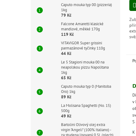
z
Caputo mouka typ 00 (pizzeria)
5
1kg
hvě
79 Kč
Zub
Falcone Amaretti klasické
pří
mandlové, měkké 170g
ext
119 Kč
svě
kte
VITAVIGOR Super grissini
parmazánové tyčinky 110g
bez
44 Kč
ant
P
Le 5 Stagioni mouka 00 na
neapolskou pizzu Napolitana
1kg
65 Kč
D
Caputo mouka typ 0 (Manitoba
Oro) 1kg
D
89 Kč
v
La Molisana Spaghetti (No. 15)
o
500g
sv
49 Kč
S 
Bartolini Olivový olej extra
virgin "Angeli" (100% Italiano) -
K
za studena lisovaný 0,5L (plech)