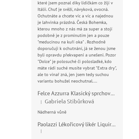
které jsem poznal díky lidičkám co žijí v
Itálii. Chuť je svěží, návyková, ovocná.
Ochutnáte a chcete víc a víc a najednou
je lahvinka prázdná. Česká Bohemka,
kterou mnoho z nás má za super a stojí
podobně je z prominutím jen a pouze
"meducínou na kuří oka" . Rozhodně
doporučuji k ochutnání, já se ženou jsme
byli opravdu překvapeni a unešeni. Pozor
"Dolce" je polosuché či polosladké, kdo
máte rádi suché musíte vybrat "Extra dry",
ale to vinař zná, jen jsem tedy suchou
variantu bohužel neochutnal....
Felce Azzurra Klasický sprchový gel - doccia gel 400ml
Gabriela Stibůrková
|
Hodnocení produktu je 5 z 5 hvězdiček.
Nádherná vůně
Paolazzi Lékořicový likér Liquirizia 24% 0,7L
|
Hodnocení produktu je 5 z 5 hvězdiček.