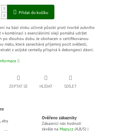
Přidat do košíku
ení na bázi zinku účinně působí proti tvorbě zubního
ž v kombinaci s esenciálními oleji pomáhá udržet
ch po dlouhou dobu. Je obohacen o certifikovanou
u mátu, která zanechává příjemný pocit svěžesti,
xtrakt z asijské centelly přispívá k dekongesci dásní.
informace
ZEPTAT SE
HLÍDAT
SDÍLET
ro
Ověřeno zákazníky
, aby
Zákazníci nás hodnotí
skvěle na
Mapy.cz
(4,8/5) i