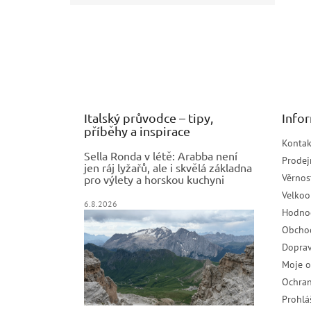
Z
á
p
a
t
í
Italský průvodce – tipy,
Info
příběhy a inspirace
Kontak
Sella Ronda v létě: Arabba není
Prodej
jen ráj lyžařů, ale i skvělá základna
Věrnos
pro výlety a horskou kuchyni
Velko
6.8.2026
Hodno
Obcho
Doprav
Moje 
Ochran
Prohlá