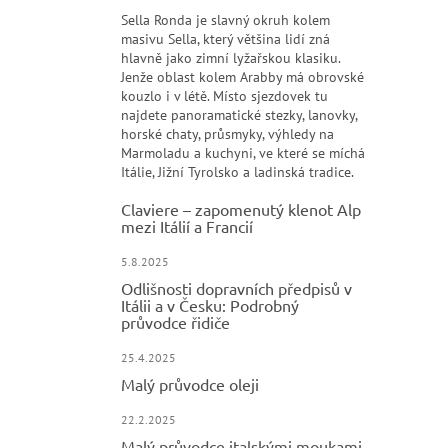
Sella Ronda je slavný okruh kolem
masivu Sella, který většina lidí zná
hlavně jako zimní lyžařskou klasiku.
Jenže oblast kolem Arabby má obrovské
kouzlo i v létě. Místo sjezdovek tu
najdete panoramatické stezky, lanovky,
horské chaty, průsmyky, výhledy na
Marmoladu a kuchyni, ve které se míchá
Itálie, Jižní Tyrolsko a ladinská tradice.
Claviere – zapomenutý klenot Alp
mezi Itálií a Francií
5.8.2025
Odlišnosti dopravních předpisů v
Itálii a v Česku: Podrobný
průvodce řidiče
25.4.2025
Malý průvodce oleji
22.2.2025
Malý průvodce italskými moukami