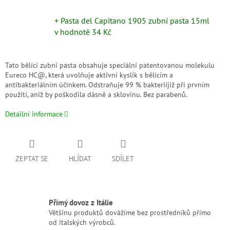
+ Pasta del Capitano 1905 zubní pasta 15ml
v hodnotě 34 Kč
Tato bělící zubní pasta obsahuje speciální patentovanou molekulu
Eureco HC@, která uvolňuje aktivní kyslík s bělícím a
antibakteriálním účinkem. Odstraňuje 99 % bakteriíjiž při prvním
použití, aniž by poškodila dásně a sklovinu. Bez parabenů.
Detailní informace
ZEPTAT SE
HLÍDAT
SDÍLET
Přímý dovoz z Itálie
Většinu produktů dovážíme bez prostředníků přímo
od italských výrobců.