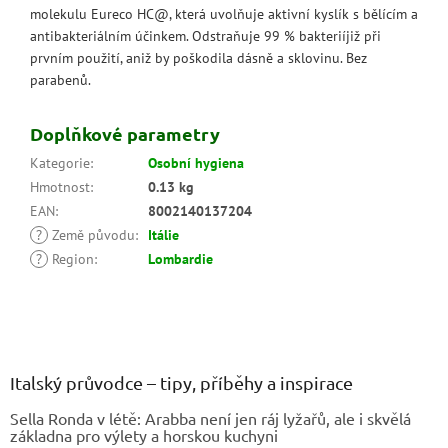
molekulu Eureco HC@, která uvolňuje aktivní kyslík s bělícím a
antibakteriálním účinkem. Odstraňuje 99 % bakteriíjiž při
prvním použití, aniž by poškodila dásně a sklovinu. Bez
parabenů.
Doplňkové parametry
Kategorie
:
Osobní hygiena
Hmotnost
:
0.13 kg
EAN
:
8002140137204
?
Země původu
:
Itálie
?
Region
:
Lombardie
Z
á
p
a
Italský průvodce – tipy, příběhy a inspirace
t
Sella Ronda v létě: Arabba není jen ráj lyžařů, ale i skvělá
í
základna pro výlety a horskou kuchyni