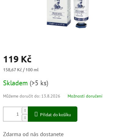
119 Kč
Měrná
158,67 Kč / 100 ml
cena:
Skladem
(
>5 ks
)
Můžeme doručit do:
13.8.2026
Možnosti doručení
Přidat do košíku
Zdarma od nás dostanete