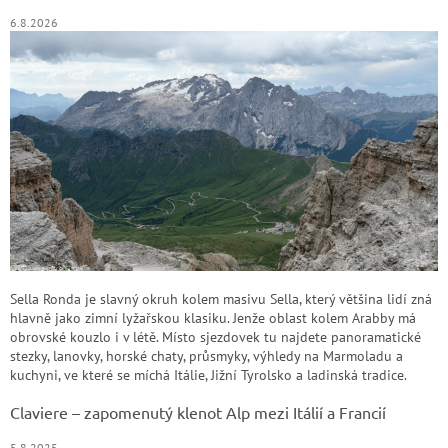
6.8.2026
Sella Ronda je slavný okruh kolem masivu Sella, který většina lidí zná
hlavně jako zimní lyžařskou klasiku. Jenže oblast kolem Arabby má
obrovské kouzlo i v létě. Místo sjezdovek tu najdete panoramatické
stezky, lanovky, horské chaty, průsmyky, výhledy na Marmoladu a
kuchyni, ve které se míchá Itálie, Jižní Tyrolsko a ladinská tradice.
Claviere – zapomenutý klenot Alp mezi Itálií a Francií
5.8.2025