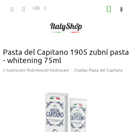
Přejít
NÁKUP
na
CZK
obsah
KOŠÍK
Pasta del Capitano 1905 zubní pasta
- whitening 75ml
Průměrné
1 hodnocení
Podrobnosti hodnocení
Značka:
Pasta del Capitano
hodnocení
produktu
je
5,0
z
5
hvězdiček.