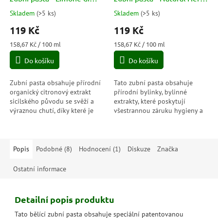
Sicilia
75ml
Skladem
(
>5 ks
)
Skladem
(
>5 ks
)
Průměrné
Průměrné
hodnocení
hodnocení
119 Kč
119 Kč
produktu
produktu
je
je
Měrná
Měrná
158,67 Kč / 100 ml
158,67 Kč / 100 ml
5,0
5,0
cena:
cena:
Do košíku
Do košíku
z
z
5
5
hvězdiček.
hvězdiček.
Zubní pasta obsahuje přírodní
Tato zubní pasta obsahuje
organický citronový extrakt
přírodní bylinky, bylinné
sicilského původu se svěží a
extrakty, které poskytují
výraznou chutí, díky které je
všestrannou záruku hygieny a
dech příjemný a bezpečný.
ochrany, bez parabenů,
Citron je také antioxidant,
s mikrogranulemi. Dále
který...
obsahuje pupečnłk...
Popis
Podobné (8)
Hodnocení (1)
Diskuze
Značka
Ostatní informace
Detailní popis produktu
Tato bělící zubní pasta obsahuje speciální patentovanou