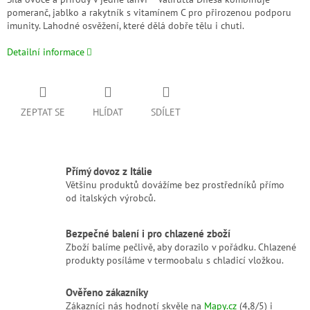
pomeranč, jablko a rakytník s vitamínem C pro přirozenou podporu
imunity. Lahodné osvěžení, které dělá dobře tělu i chuti.
Detailní informace
ZEPTAT SE
HLÍDAT
SDÍLET
Přímý dovoz z Itálie
Většinu produktů dovážíme bez prostředníků přímo
od italských výrobců.
Bezpečné balení i pro chlazené zboží
Zboží balíme pečlivě, aby dorazilo v pořádku. Chlazené
produkty posíláme v termoobalu s chladicí vložkou.
Ověřeno zákazníky
Zákazníci nás hodnotí skvěle na
Mapy.cz
(4,8/5) i