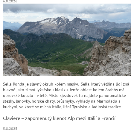
6.8.2026
Sella Ronda je slavný okruh kolem masivu Sella, který většina lidí zná
hlavně jako zimní lyžařskou klasiku. Jenže oblast kolem Arabby má
obrovské kouzlo i v létě. Místo sjezdovek tu najdete panoramatické
stezky, lanovky, horské chaty, průsmyky, výhledy na Marmoladu a
kuchyni, ve které se míchá Itálie, Jižní Tyrolsko a ladinská tradice.
Claviere – zapomenutý klenot Alp mezi Itálií a Francií
5.8.2025