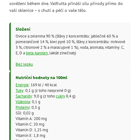
osvěžení během dne. Valfrutta přináší sílu přírody přímo do
vaší sklenice – s chutí a péčí o vaše tělo.
Složení
Ovoce a zelenina 90 % (šťávy z koncentrátu: jablečné 60 % a
pomerančové 14 %, kiwi pyré 10 %, šťávy z koncentrátu: mrkvové
3 %, citronové 2 % a maracujové 1 %), voda, aromata, vitamíny: C,
E, D a
beta-karoten
, laktát zinečnatý.
Bez lepku
.
Nutriční hodnoty na 100ml
Energie
: 169 kJ / 40 kcal
Tuky
: 0,1 g (z toho nasycené 0 g)
Sacharidy
: 9,0 g (z toho
cukry
8,4 g)
Vláknina
: 0,1 g
Proteiny
: 0,3 g
Sůl: 0,02 g
Vitamín A: 200 mg
Vitamín C: 20 mg
Vitamín D: 1,25 mg
Vitamín E: 1,8 mg