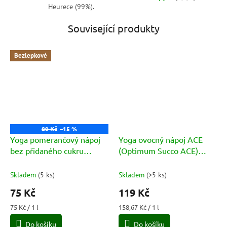
Heurece (99%).
Související produkty
Bezlepkové
89 Kč
–15 %
Yoga pomerančový nápoj
Yoga ovocný nápoj ACE
bez přidaného cukru
(Optimum Succo ACE)
(Arancia Senza Zuccheri
6x125ml
Aggiunti) 1l
Skladem
(
5 ks
)
Skladem
(
>5 ks
)
75 Kč
119 Kč
Měrná
Měrná
75 Kč / 1 l
158,67 Kč / 1 l
cena:
cena:
Do košíku
Do košíku