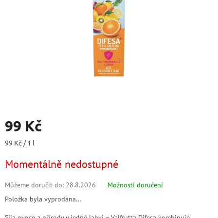
99 Kč
Měrná
99 Kč / 1 l
cena:
Momentálně nedostupné
Můžeme doručit do:
28.8.2026
Možnosti doručení
Položka byla vyprodána…
Síla ovoce a přírody v jedné lahvi – Valfrutta Difesa kombinuje