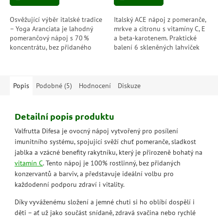
Osvěžující výběr italské tradice
Italský ACE nápoj z pomeranče,
– Yoga Aranciata je lahodný
mrkve a citronu s vitamíny C, E
pomerančový nápoj s 70 %
a beta-karotenem. Praktické
koncentrátu, bez přidaného
balení 6 skleněných lahviček
cukru, ideální pro celodenní
ideální na cesty i do školy.
pití plné přírodní chuti.
Popis
Podobné (5)
Hodnocení
Diskuze
Detailní popis produktu
Valfrutta Difesa je ovocný nápoj vytvořený pro posílení
imunitního systému, spojující svěží chuť pomeranče, sladkost
jablka a vzácné benefity rakytníku, který je přirozeně bohatý na
vitamín C
. Tento nápoj je 100% rostlinný, bez přidaných
konzervantů a barviv, a představuje ideální volbu pro
každodenní podporu zdraví i vitality.
Díky vyváženému složení a jemné chuti si ho oblíbí dospělí i
děti – ať už jako součást snídaně, zdravá svačina nebo rychlé