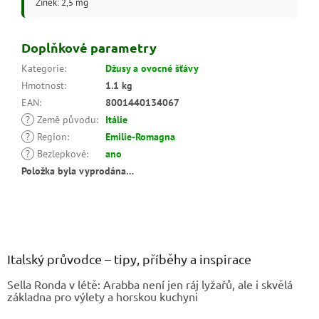
Zinek: 2,5 mg
Doplňkové parametry
Kategorie
:
Džusy a ovocné šťávy
Hmotnost
:
1.1 kg
EAN
:
8001440134067
?
Země původu
:
Itálie
?
Region
:
Emilie-Romagna
?
Bezlepkové
:
ano
Položka byla vyprodána…
Z
á
p
a
Italský průvodce – tipy, příběhy a inspirace
t
Sella Ronda v létě: Arabba není jen ráj lyžařů, ale i skvělá
í
základna pro výlety a horskou kuchyni