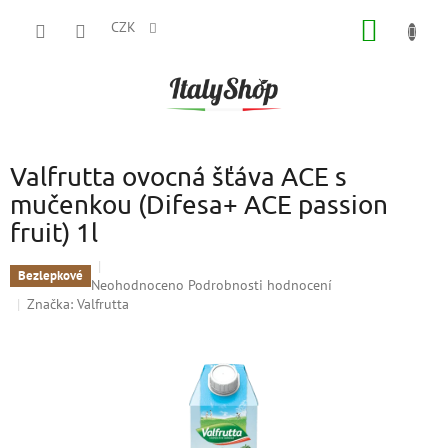
Přejít
NÁKUP
na
CZK
obsah
KOŠÍK
Valfrutta ovocná šťáva ACE s
mučenkou (Difesa+ ACE passion
fruit) 1l
Bezlepkové
Průměrné
Neohodnoceno
Podrobnosti hodnocení
hodnocení
Značka:
Valfrutta
produktu
je
0,0
z
5
hvězdiček.