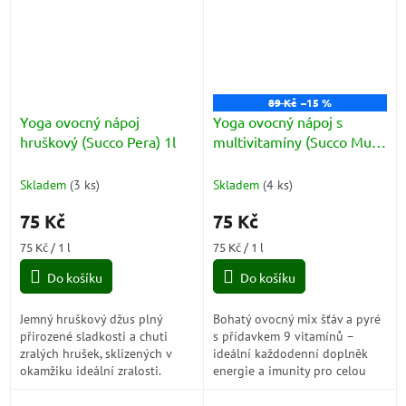
89 Kč
–15 %
Yoga ovocný nápoj
Yoga ovocný nápoj s
hruškový (Succo Pera) 1l
multivitamíny (Succo Multi
Vitamine) 1l
Skladem
(
3 ks
)
Skladem
(
4 ks
)
75 Kč
75 Kč
Měrná
Měrná
75 Kč / 1 l
75 Kč / 1 l
cena:
cena:
Do košíku
Do košíku
Jemný hruškový džus plný
Bohatý ovocný mix šťáv a pyré
přirozené sladkosti a chuti
s přídavkem 9 vitamínů –
zralých hrušek, sklizených v
ideální každodenní doplněk
okamžiku ideální zralosti.
energie a imunity pro celou
Lehký, ovocný a krásně
rodinu.
sametový – dokonalý džus pro