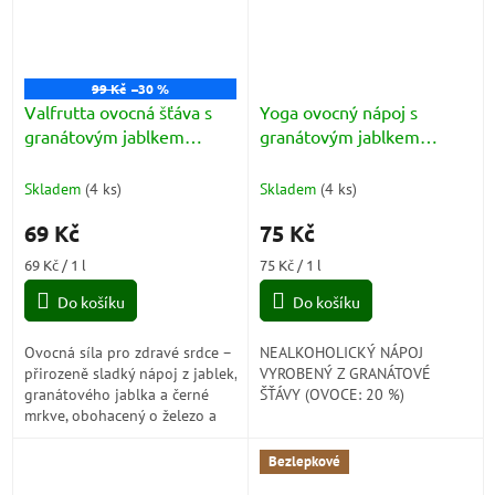
99 Kč
–30 %
Valfrutta ovocná šťáva s
Yoga ovocný nápoj s
granátovým jablkem
granátovým jablkem
(Difesa+ Melograno)1l
(Succo Melograno) 1l
Skladem
(
4 ks
)
Skladem
(
4 ks
)
69 Kč
75 Kč
Měrná
Měrná
69 Kč / 1 l
75 Kč / 1 l
cena:
cena:
Do košíku
Do košíku
Ovocná síla pro zdravé srdce –
NEALKOHOLICKÝ NÁPOJ
přirozeně sladký nápoj z jablek,
VYROBENÝ Z GRANÁTOVÉ
granátového jablka a černé
ŠŤÁVY (OVOCE: 20 %)
mrkve, obohacený o železo a
vitamín B1. Každý doušek je
chutným krokem ke
Bezlepkové
zdravějšímu...