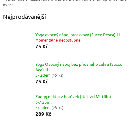
ovoce.
Nejprodávanější
Yoga ovocný nápoj broskvový (Succo Pesca) 1l
Momentálně nedostupné
75 Kč
Yoga Ovocný nápoj bez přidaného cukru (Succo
Ace) 1l
Skladem
(
>5 ks
)
75 Kč
Zuegg nektar z borůvek (Nettari Mirtillo)
6x125ml
Skladem
(
>5 ks
)
289 Kč
Ř