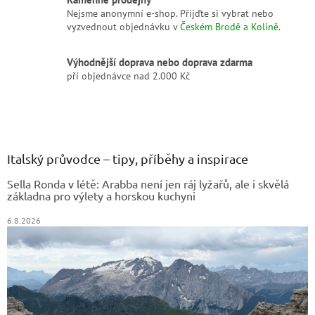
Nejsme anonymní e-shop. Přijďte si vybrat nebo
vyzvednout objednávku v
Českém Brodě a Kolíně
.
Výhodnější doprava nebo doprava zdarma
pří objednávce nad 2.000 Kč
Z
á
p
a
Italský průvodce – tipy, příběhy a inspirace
t
Sella Ronda v létě: Arabba není jen ráj lyžařů, ale i skvělá
í
základna pro výlety a horskou kuchyni
6.8.2026