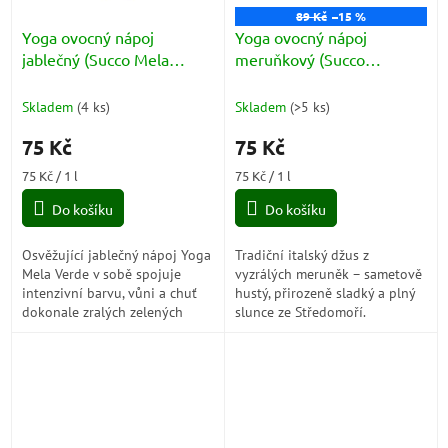
89 Kč
–15 %
Yoga ovocný nápoj
Yoga ovocný nápoj
jablečný (Succo Mela
meruňkový (Succo
Verde) 1l
Albicocca) 1l
Skladem
(
4 ks
)
Skladem
(
>5 ks
)
75 Kč
75 Kč
Měrná
Měrná
75 Kč / 1 l
75 Kč / 1 l
cena:
cena:
Do košíku
Do košíku
Osvěžující jablečný nápoj Yoga
Tradiční italský džus z
Mela Verde v sobě spojuje
vyzrálých meruněk – sametově
intenzivní barvu, vůni a chuť
hustý, přirozeně sladký a plný
dokonale zralých zelených
slunce ze Středomoří.
jablek. Každý doušek přináší
příjemnou kyselkavou svěžest
a...