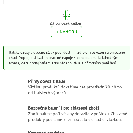
kurkumy. Přirozeně energizující
jablka a hrozny – bez
a bez přidaných cukrů –...
přidaného cukru,...
S
1
2
t
r
23
položek celkem
O
á
v
NAHORU
n
l
k
o
á
v
d
á
Italské džusy a ovocné šťávy jsou ideálním zdrojem osvěžení a přirozené
a
n
chuti. Dopřejte si kvalitní ovocné nápoje s bohatou chutí a lahodným
c
í
aroma, které dodají vašemu dni nádech Itálie a přírodního potěšení.
í
p
r
Přímý dovoz z Itálie
v
Většinu produktů dovážíme bez prostředníků přímo
k
od italských výrobců.
y
v
ý
Bezpečné balení i pro chlazené zboží
p
Zboží balíme pečlivě, aby dorazilo v pořádku. Chlazené
i
produkty posíláme v termoobalu s chladicí vložkou.
s
u
Kamenné prodejny