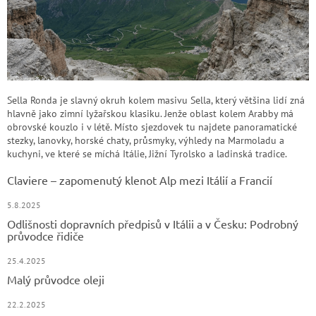
Sella Ronda je slavný okruh kolem masivu Sella, který většina lidí zná
hlavně jako zimní lyžařskou klasiku. Jenže oblast kolem Arabby má
obrovské kouzlo i v létě. Místo sjezdovek tu najdete panoramatické
stezky, lanovky, horské chaty, průsmyky, výhledy na Marmoladu a
kuchyni, ve které se míchá Itálie, Jižní Tyrolsko a ladinská tradice.
Claviere – zapomenutý klenot Alp mezi Itálií a Francií
5.8.2025
Odlišnosti dopravních předpisů v Itálii a v Česku: Podrobný
průvodce řidiče
25.4.2025
Malý průvodce oleji
22.2.2025