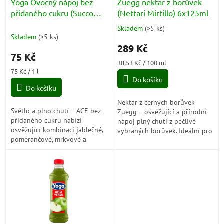
d
Yoga Ovocný nápoj bez
Zuegg nektar z borůvek
u
přidaného cukru (Succo
(Nettari Mirtillo) 6x125ml
k
Ace) 1l
Skladem
(
>5 ks
)
Průměrné
t
Skladem
(
>5 ks
)
hodnocení
ů
289 Kč
produktu
75 Kč
je
Měrná
38,53 Kč / 100 ml
5,0
Měrná
cena:
75 Kč / 1 l
z
cena:
Do košíku
5
Do košíku
hvězdiček.
Nektar z černých borůvek
Světlo a plno chutí – ACE bez
Zuegg – osvěžující a přírodní
přidaného cukru nabízí
nápoj plný chuti z pečlivě
osvěžující kombinaci jablečné,
vybraných borůvek. Ideální pro
pomerančové, mrkvové a
zdravou pauzu během dne.
citronové chuti v
plnohodnotném nápoji s
vitamíny C, E a beta-
karotenem.