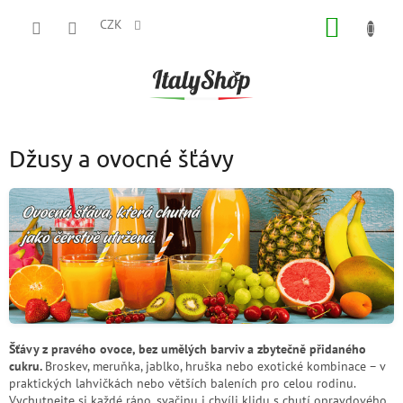
Přejít
NÁKUP
na
CZK
obsah
KOŠÍK
Džusy a ovocné šťávy
Šťávy z pravého ovoce, bez umělých barviv a zbytečně přidaného
cukru.
Broskev, meruňka, jablko, hruška nebo exotické kombinace – v
praktických lahvičkách nebo větších baleních pro celou rodinu.
Vychutnejte si každé ráno, svačinu i chvíli klidu s chutí opravdového