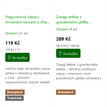
Yoga ovocný nápoj s
Zuegg nektar z
červeným ovocem a chia
granátového jablka
(Frutti Rossi Rabarbaro con
(Nettari Melograno)
Skladem
(
4 ks
)
Průměrné
Chia) 680ml
6x125ml
Skladem
(
>5 ks
)
hodnocení
289 Kč
produktu
119 Kč
je
Měrná
38,53 Kč / 100 ml
5,0
Měrná
cena:
175 Kč / 1 l
z
cena:
Do košíku
5
Do košíku
hvězdiček.
Zuegg Nektar z granátového
Jiskřivá směs červeného ovoce,
jablka – lahodný, osvěžující
jablka a rebarbory, obohacená
nápoj s intenzivní chutí
o chia – přírodní
granátových jablek, vyrobený z
superpotravinu starých Aztéků.
koncentrované šťávy. Ideální
Nápoj ze 100% ovoce, zeleniny
pro zdravou hydrataci kdykoli
a koření, bez přidaných cukrů,
během...
Bezlepkové
Bezlepkové
který...
Trvanlivost