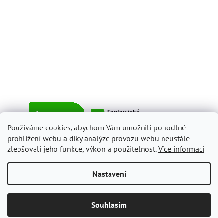
Používáme cookies, abychom Vám umožnili pohodlné
prohlížení webu a díky analýze provozu webu neustále
zlepšovali jeho funkce, výkon a použitelnost.
Více informací
Vytvořil Shoptet
Nastavení
Copyright 2026
ItalyShop.cz
. Všechna práva vyhrazena.
Upravit
Souhlasím
nastavení cookies