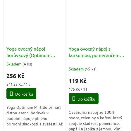
celou rodinu,...
Yoga ovocný nápoj
Yoga ovocný nápoj s
borůvkový (Optimum
kurkumou, pomerančem,
Succo Mirtillo) 6x125ml
mrkví a papayou (Arancia
Skladem
(
4 ks
)
Průměrné
Papaya Carota) 680ml
Skladem
(
>5 ks
)
hodnocení
256 Kč
produktu
119 Kč
je
Měrná
341,33 Kč / 1 l
5,0
cena:
Měrná
175 Kč / 1 l
z
Do košíku
cena:
5
Do košíku
hvězdiček.
Yoga Optimum Mirtillo přináší
Osvěžující nápoj ze 100%
čistou esenci borůvek v
ovoce, zeleniny a koření, který
podobě nápoje plného
spojuje sladkost pomeranče,
přírodní sladkosti a svěžesti. Až
papáji a jablka s jemnou vůní
99 % tvoří pouze borůvky,