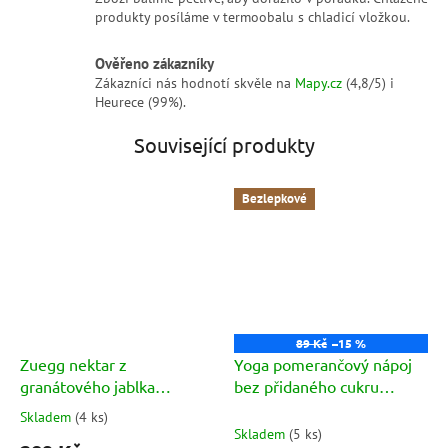
produkty posíláme v termoobalu s chladicí vložkou.
Ověřeno zákazníky
Zákazníci nás hodnotí skvěle na
Mapy.cz
(4,8/5) i
Heurece (99%).
Související produkty
Bezlepkové
89 Kč
–15 %
Zuegg nektar z
Yoga pomerančový nápoj
granátového jablka
bez přidaného cukru
(Nettari Melograno)
(Arancia Senza Zuccheri
Skladem
(
4 ks
)
Průměrné
6x125ml
Aggiunti) 1l
Skladem
(
5 ks
)
hodnocení