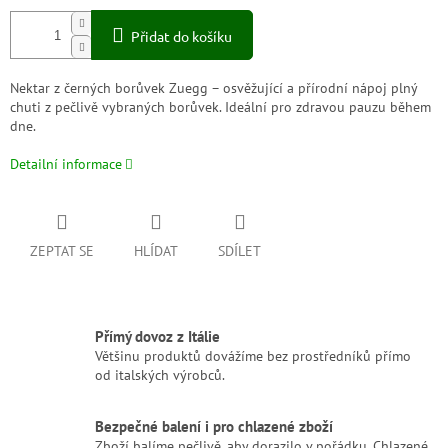
Přidat do košíku
Nektar z černých borůvek Zuegg – osvěžující a přírodní nápoj plný
chuti z pečlivě vybraných borůvek. Ideální pro zdravou pauzu během
dne.
Detailní informace
ZEPTAT SE
HLÍDAT
SDÍLET
Přímý dovoz z Itálie
Většinu produktů dovážíme bez prostředníků přímo
od italských výrobců.
Bezpečné balení i pro chlazené zboží
Zboží balíme pečlivě, aby dorazilo v pořádku. Chlazené