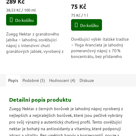
289 Kč
produktu
75 Kč
je
Měrná
38,53 Kč / 100 ml
5,0
cena:
Měrná
75 Kč / 1 l
Do košíku
cena:
z
Do košíku
5
hvězdiček.
Zuegg Nektar z granátového
Osvěžující výběr italské tradice
jablka – lahodný, osvěžující
– Yoga Aranciata je lahodný
nápoj s intenzivní chutí
pomerančový nápoj s 70 %
granátových jablek, vyrobený z
koncentrátu, bez přidaného
koncentrované šťávy. Ideální
cukru, ideální pro celodenní
pro zdravou hydrataci kdykoli
pití plné přírodní chuti.
během...
Popis
Podobné (5)
Hodnocení (4)
Diskuze
Detailní popis produktu
Zuegg Nektar z černých borůvek je lahodný nápoj vyrobený z
nejlepších a nejzralejších borůvek, které jsou pečlivě vybrány
pro svůj výrazný a autentický chuťový profil. Tento osvěžující
nektar je bohatý na antioxidanty a vitamíny, které podporují
zdraví a vitalitu. Bez umělých barviv a konzervantů, pouze s