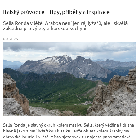
p
a
Italský průvodce – tipy, příběhy a inspirace
t
Sella Ronda v létě: Arabba není jen ráj lyžařů, ale i skvělá
í
základna pro výlety a horskou kuchyni
6.8.2026
Sella Ronda je slavný okruh kolem masivu Sella, který většina lidí zná
hlavně jako zimní lyžařskou klasiku. Jenže oblast kolem Arabby má
obrovské kouzlo i v létě. Místo sjezdovek tu najdete panoramatické