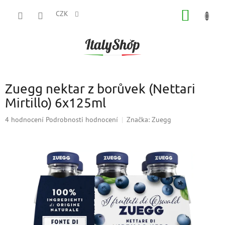
Přejít
NÁKUP
na
CZK
obsah
KOŠÍK
Zuegg nektar z borůvek (Nettari
Mirtillo) 6x125ml
Průměrné
4 hodnocení
Podrobnosti hodnocení
Značka:
Zuegg
hodnocení
produktu
je
5,0
z
5
hvězdiček.