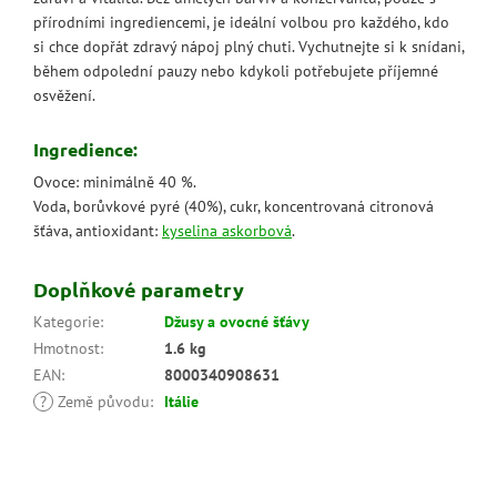
přírodními ingrediencemi, je ideální volbou pro každého, kdo
si chce dopřát zdravý nápoj plný chuti. Vychutnejte si k snídani,
během odpolední pauzy nebo kdykoli potřebujete příjemné
osvěžení.
Ingredience:
Ovoce: minimálně 40 %.
Voda, borůvkové pyré (40%), cukr, koncentrovaná citronová
šťáva, antioxidant:
kyselina askorbová
.
Doplňkové parametry
Kategorie
:
Džusy a ovocné šťávy
Hmotnost
:
1.6 kg
EAN
:
8000340908631
?
Země původu
:
Itálie
Z
á