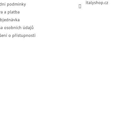
italyshop.cz
dní podmínky
a a platba
objednávka
a osobních údajů
šení o přístupnosti