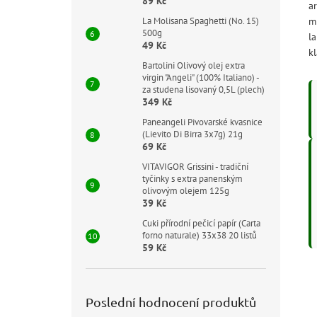
89 Kč
a
m
La Molisana Spaghetti (No. 15)
500g
la
49 Kč
k
Bartolini Olivový olej extra
virgin "Angeli" (100% Italiano) -
za studena lisovaný 0,5L (plech)
349 Kč
Paneangeli Pivovarské kvasnice
(Lievito Di Birra 3x7g) 21g
69 Kč
VITAVIGOR Grissini - tradiční
tyčinky s extra panenským
olivovým olejem 125g
39 Kč
Cuki přírodní pečicí papír (Carta
forno naturale) 33x38 20 listů
59 Kč
Poslední hodnocení produktů