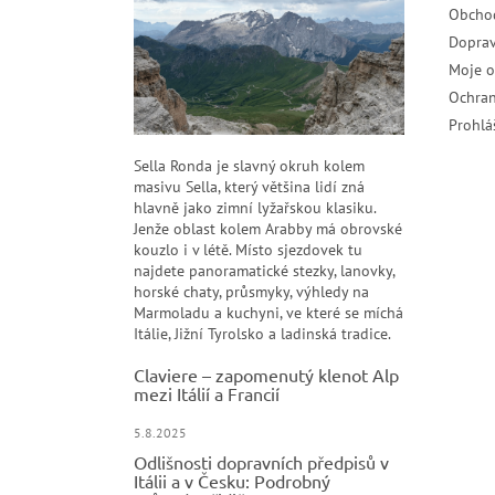
Obcho
Doprav
Moje 
Ochran
Prohlá
Sella Ronda je slavný okruh kolem
masivu Sella, který většina lidí zná
hlavně jako zimní lyžařskou klasiku.
Jenže oblast kolem Arabby má obrovské
kouzlo i v létě. Místo sjezdovek tu
najdete panoramatické stezky, lanovky,
horské chaty, průsmyky, výhledy na
Marmoladu a kuchyni, ve které se míchá
Itálie, Jižní Tyrolsko a ladinská tradice.
Claviere – zapomenutý klenot Alp
mezi Itálií a Francií
5.8.2025
Odlišnosti dopravních předpisů v
Itálii a v Česku: Podrobný