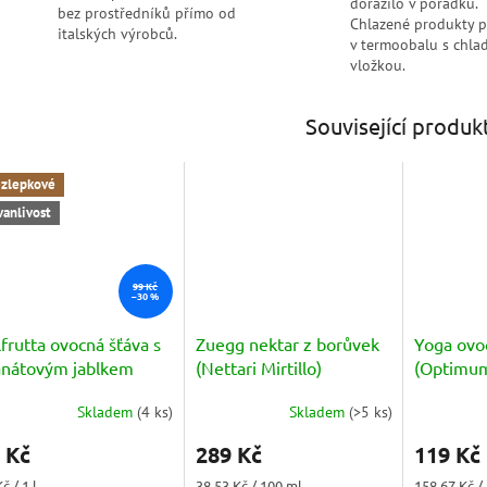
dorazilo v pořádku.
bez prostředníků přímo od
Chlazené produkty 
italských výrobců.
v termoobalu s chlad
vložkou.
Související produk
zlepkové
vanlivost
99 Kč
–30 %
frutta ovocná šťáva s
Zuegg nektar z borůvek
Yoga ovo
anátovým jablkem
(Nettari Mirtillo)
(Optimum
ifesa+ Melograno)1l
6x125ml
6x125ml
Skladem
(
4 ks
)
Skladem
(
>5 ks
)
Průměrné
hodnocení
 Kč
289 Kč
119 Kč
produktu
je
ná
Měrná
Měrná
č / 1 l
38,53 Kč / 100 ml
158,67 Kč / 