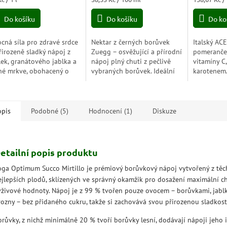
5,0
a:
cena:
cena:
z
Do košíku
Do košíku
Do ko
5
hvězdiček.
cná síla pro zdravé srdce
Nektar z černých borůvek
Italský AC
řirozeně sladký nápoj z
Zuegg – osvěžující a přírodní
pomeranče,
lek, granátového jablka a
nápoj plný chuti z pečlivě
vitamíny C,
né mrkve, obohacený o
vybraných borůvek. Ideální
karotenem.
ezo a vitamín B1. Každý
pro zdravou pauzu během
6 skleněný
šek je chutným krokem
dne.
na cesty i 
zdravějšímu...
opis
Podobné (5)
Hodnocení (1)
Diskuze
etailní popis produktu
oga Optimum Succo Mirtillo je prémiový borůvkový nápoj vytvořený z těc
ejlepších plodů, sklízených ve správný okamžik pro dosažení maximální ch
ýživové hodnoty. Nápoj je z 99 % tvořen pouze ovocem – borůvkami, jablk
rozny – bez přidaného cukru, takže si zachovává svou přirozenou sladkost 
orůvky, z nichž minimálně 20 % tvoří borůvky lesní, dodávají nápoji jeho 