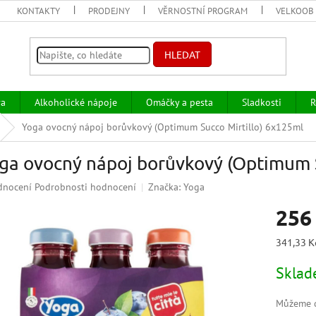
KONTAKTY
PRODEJNY
VĚRNOSTNÍ PROGRAM
VELKOOB
HLEDAT
va
Alkoholické nápoje
Omáčky a pesta
Sladkosti
R
Yoga ovocný nápoj borůvkový (Optimum Succo Mirtillo) 6x125ml
ga ovocný nápoj borůvkový (Optimum S
ěrné
dnocení
Podrobnosti hodnocení
Značka:
Yoga
ocení
256
uktu
Měrná
341,33 Kč
cena:
Skla
iček.
Můžeme d