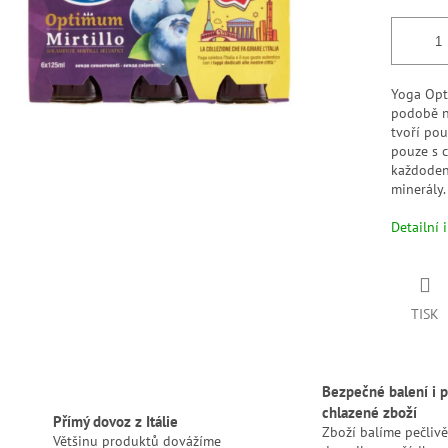
Yoga Opt
podobě n
tvoří pou
pouze s c
každodenn
minerály.
Detailní 
TISK
Bezpečné balení i p
chlazené zboží
Přímý dovoz z Itálie
Zboží balíme pečlivě
Většinu produktů dovážíme