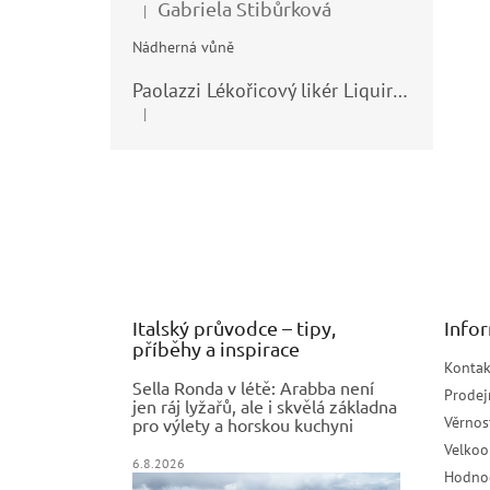
Gabriela Stibůrková
|
Hodnocení produktu je 5 z 5 hvězdiček.
Nádherná vůně
Paolazzi Lékořicový likér Liquirizia 24% 0,7L
|
Hodnocení produktu je 5 z 5 hvězdiček.
Z
á
p
a
t
í
Italský průvodce – tipy,
Info
příběhy a inspirace
Kontak
Sella Ronda v létě: Arabba není
Prodej
jen ráj lyžařů, ale i skvělá základna
Věrnos
pro výlety a horskou kuchyni
Velko
6.8.2026
Hodno