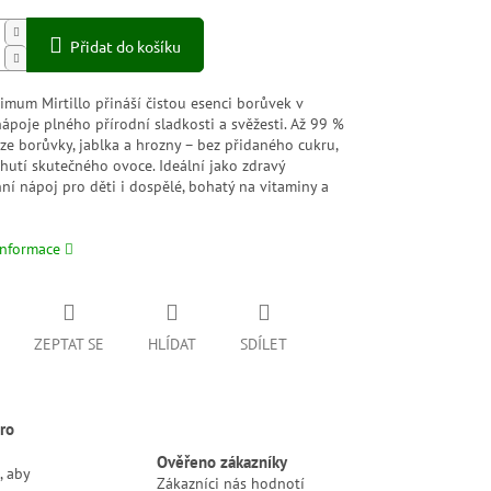
Přidat do košíku
imum Mirtillo přináší čistou esenci borůvek v
ápoje plného přírodní sladkosti a svěžesti. Až 99 %
ze borůvky, jablka a hrozny – bez přidaného cukru,
hutí skutečného ovoce. Ideální jako zdravý
í nápoj pro děti i dospělé, bohatý na vitaminy a
informace
ZEPTAT SE
HLÍDAT
SDÍLET
ro
Ověřeno zákazníky
, aby
Zákazníci nás hodnotí