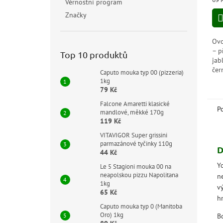
Věrnostní program
cen
Značky
Ovo
– p
Top 10 produktů
jab
čer
Caputo mouka typ 00 (pizzeria)
žel
1kg
dou
79 Kč
ke 
Falcone Amaretti klasické
P
mandlové, měkké 170g
119 Kč
VITAVIGOR Super grissini
parmazánové tyčinky 110g
D
44 Kč
Y
Le 5 Stagioni mouka 00 na
neapolskou pizzu Napolitana
n
1kg
v
65 Kč
h
Caputo mouka typ 0 (Manitoba
Oro) 1kg
B