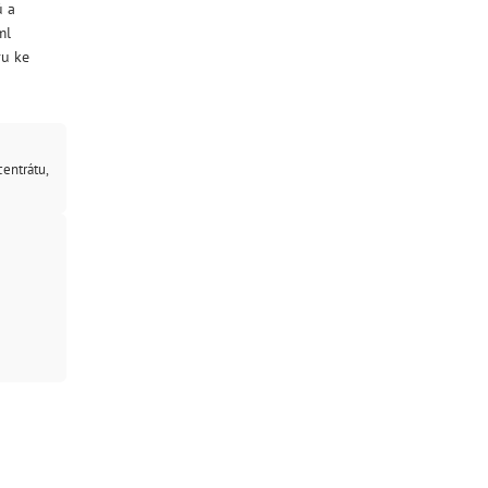
ů a
ml
vu ke
centrátu,