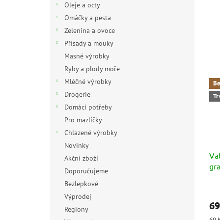
Oleje a octy
Omáčky a pesta
Zelenina a ovoce
Přísady a mouky
Masné výrobky
Ryby a plody moře
Mléčné výrobky
Be
Drogerie
Tr
Domácí potřeby
Pro mazlíčky
Chlazené výrobky
Novinky
Val
Akční zboží
gr
Doporučujeme
(D
Bezlepkové
Výprodej
69
Regiony
Měr
69 K