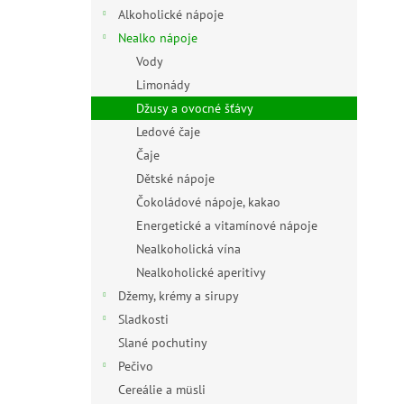
n
Alkoholické nápoje
e
Nealko nápoje
l
Vody
Limonády
Džusy a ovocné šťávy
Ledové čaje
Čaje
Dětské nápoje
Čokoládové nápoje, kakao
Energetické a vitamínové nápoje
Nealkoholická vína
Nealkoholické aperitivy
Džemy, krémy a sirupy
Sladkosti
Slané pochutiny
Pečivo
Cereálie a müsli