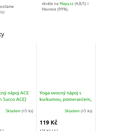
skvěle na
Mapy.cz
(4,8/5) i
posíláme
Heurece (99%).
icí
ty
cný nápoj ACE
Yoga ovocný nápoj s
 Succo ACE)
kurkumou, pomerančem,
mrkví a papayou (Arancia
Skladem
(
>5 ks
)
Skladem
(
>5 ks
)
Papaya Carota) 680ml
119 Kč
Měrná
1 l
175 Kč / 1 l