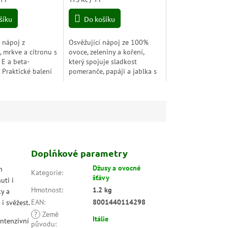
cena:
šíku
Do košíku
E nápoj z
Osvěžující nápoj ze 100%
 mrkve a citronu s
ovoce, zeleniny a koření,
 E a beta-
který spojuje sladkost
 Praktické balení
pomeranče, papáji a jablka s
ch lahviček ideální
jemnou vůní kurkumy.
do školy.
Přirozeně energizující a bez
přidaných cukrů –...
Doplňkové parametry
Džusy a ovocné
h
Kategorie
:
šťávy
uti i
Hmotnost
:
1.2 kg
y a
EAN
:
8001440114298
i svěžest.
?
Země
Itálie
intenzivní
původu
: