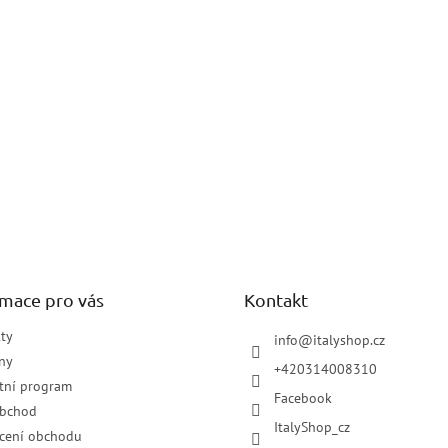
rmace pro vás
Kontakt
ty
info
@
italyshop.cz
ny
+420314008310
tní program
Facebook
obchod
ItalyShop_cz
cení obchodu