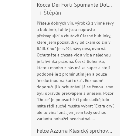
Rocca Dei Forti Spumante Dolce 11,5% 0,75l
Štěpán
|
Hodnocení produktu je 5 z 5 hvězdiček.
Přátelé dobrých vín, výrobků z vinné révy
a bublinek, tohle jsou naprosto
překvapující a chuťově úžasné bublinky,
které jsem poznal díky lidičkám co žijí v
Itálii. Chuť je svěží, návyková, ovocná.
Ochutnáte a chcete víc a víc a najednou
je lahvinka prázdná. Česká Bohemka,
kterou mnoho z nás má za super a stojí
podobně je z prominutím jen a pouze
"meducínou na kuří oka" . Rozhodně
doporučuji k ochutnání, já se ženou jsme
byli opravdu překvapeni a unešeni. Pozor
"Dolce" je polosuché či polosladké, kdo
máte rádi suché musíte vybrat "Extra dry",
ale to vinař zná, jen jsem tedy suchou
variantu bohužel neochutnal....
Felce Azzurra Klasický sprchový gel - doccia gel 400ml