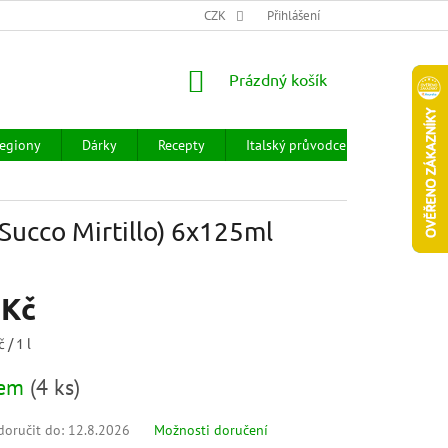
CHOD
HODNOCENÍ OBCHODU
CZK
OBCHODNÍ PODMÍNKY
Přihlášení
DOPR
NÁKUPNÍ
Prázdný košík
KOŠÍK
egiony
Dárky
Recepty
Italský průvodce
Prodejny
ucco Mirtillo) 6x125ml
 Kč
 / 1 l
dem
(
4 ks
)
oručit do:
12.8.2026
Možnosti doručení