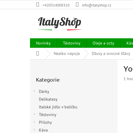
Přejít
+420314008310
info@italyshop.cz
na
obsah
Novinky
Těstoviny
Oleje a octy
Ká
Domů
Nealko nápoje
Džusy a ovocné šťávy
P
Yo
o
Přeskočit
s
Prům
1 ho
Kategorie
kategorie
t
hodn
r
prod
Dárky
a
je
Delikatesy
n
5,0
z
Italské jídlo v balíčku
n
5
í
Těstoviny
hvězd
p
Přílohy
a
Káva