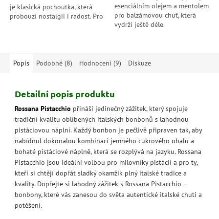
esenciálním olejem a mentolem
je klasická pochoutka, která
pro balzámovou chuť, která
probouzí nostalgii i radost. Pro
vydrží ještě déle.
chvíle, kdy si chceš dopřát něco
opravdu dobrého.
Popis
Podobné (8)
Hodnocení (9)
Diskuze
Detailní popis produktu
Rossana Pistacchio
přináší jedinečný zážitek, který spojuje
tradiční kvalitu oblíbených italských bonbonů s lahodnou
pistáciovou náplní. Každý bonbon je pečlivě připraven tak, aby
nabídnul dokonalou kombinaci jemného cukrového obalu a
bohaté pistáciové náplně, která se rozplývá na jazyku. Rossana
Pistacchio jsou ideální volbou pro milovníky pistácií a pro ty,
kteří si chtějí dopřát sladký okamžik plný italské tradice a
kvality. Dopřejte si lahodný zážitek s Rossana Pistacchio –
bonbony, které vás zanesou do světa autentické italské chuti a
potěšení.