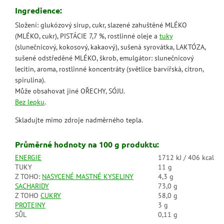
Ingredience:
Složení: glukózový sirup, cukr, slazené zahuštěné MLÉKO
(MLÉKO, cukr), PISTÁCIE 7,7 %, rostlinné oleje a
tuky
(slunečnicový, kokosový, kakaový), sušená syrovátka, LAKTÓZA,
sušené odstředěné MLÉKO, škrob, emulgátor: slunečnicový
lecitin, aroma, rostlinné koncentráty (světlice barvířská, citron,
spirulina).
Může obsahovat jiné OŘECHY, SÓJU.
Bez lepku
.
Skladujte mimo zdroje nadměrného tepla.
Průměrné hodnoty na 100 g produktu:
ENERGIE
1712 kJ / 406 kcal
TUKY
11 g
Z TOHO:
NASYCENÉ MASTNÉ KYSELINY
4,3 g
SACHARIDY
73,0 g
Z TOHO
CUKRY
58,0 g
PROTEINY
3 g
SŮL
0,11 g