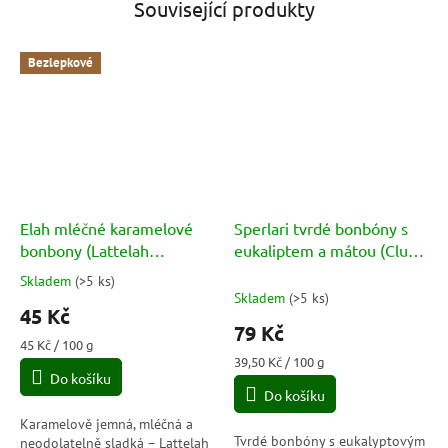
Související produkty
Bezlepkové
Elah mléčné karamelové
Sperlari tvrdé bonbóny s
bonbony (Lattelah
eukaliptem a mátou (Club
Caramelle) 100g
Forte Balsamiche al
Skladem
(
>5 ks
)
Průměrné
Mentolo ed Eucalipto)
Skladem
(
>5 ks
)
hodnocení
45 Kč
200g
produktu
79 Kč
je
Měrná
45 Kč / 100 g
5,0
cena:
Měrná
39,50 Kč / 100 g
Do košíku
cena:
z
Do košíku
5
hvězdiček.
Karamelově jemná, mléčná a
Tvrdé bonbóny s eukalyptovým
neodolatelně sladká – Lattelah