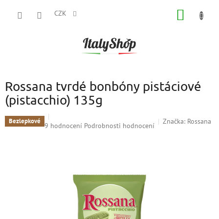
Přejít
NÁKUP
na
CZK
obsah
KOŠÍK
Rossana tvrdé bonbóny pistáciové
(pistacchio) 135g
Značka:
Rossana
Bezlepkové
Průměrné
9 hodnocení
Podrobnosti hodnocení
hodnocení
produktu
je
4,9
z
5
hvězdiček.