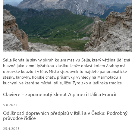
Sella Ronda je slavný okruh kolem masivu Sella, který většina lidí zná
hlavně jako zimní lyžařskou klasiku. Jenže oblast kolem Arabby má
obrovské kouzlo i v létě. Místo sjezdovek tu najdete panoramatické
stezky, lanovky, horské chaty, průsmyky, výhledy na Marmoladu a
kuchyni, ve které se míchá Itálie, Jižní Tyrolsko a ladinská tradice.
Claviere – zapomenutý klenot Alp mezi Itálií a Francií
5.8.2025
Odlišnosti dopravních předpisů v Itálii a v Česku: Podrobný
průvodce řidiče
25.4.2025