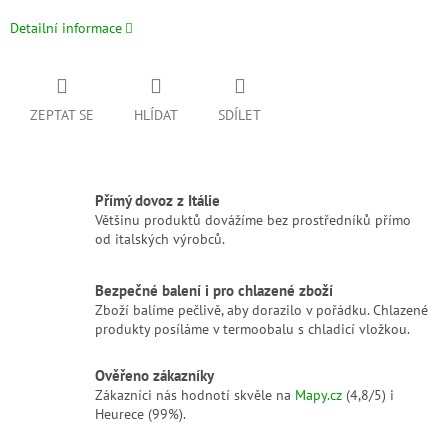
Detailní informace
ZEPTAT SE
HLÍDAT
SDÍLET
Přímý dovoz z Itálie
Většinu produktů dovážíme bez prostředníků přímo
od italských výrobců.
Bezpečné balení i pro chlazené zboží
Zboží balíme pečlivě, aby dorazilo v pořádku. Chlazené
produkty posíláme v termoobalu s chladicí vložkou.
Ověřeno zákazníky
Zákazníci nás hodnotí skvěle na
Mapy.cz
(4,8/5) i
Heurece (99%).