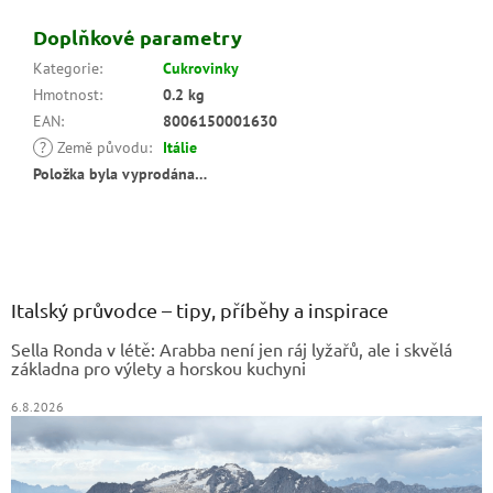
Doplňkové parametry
Kategorie
:
Cukrovinky
Hmotnost
:
0.2 kg
EAN
:
8006150001630
?
Země původu
:
Itálie
Položka byla vyprodána…
Z
á
p
a
Italský průvodce – tipy, příběhy a inspirace
t
Sella Ronda v létě: Arabba není jen ráj lyžařů, ale i skvělá
í
základna pro výlety a horskou kuchyni
6.8.2026