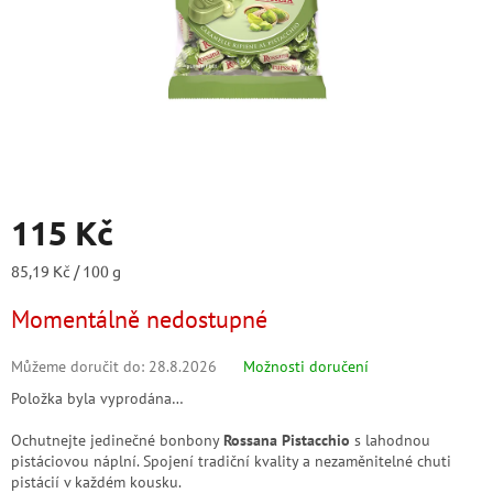
115 Kč
Měrná
85,19 Kč / 100 g
cena:
Momentálně nedostupné
Můžeme doručit do:
28.8.2026
Možnosti doručení
Položka byla vyprodána…
Ochutnejte jedinečné bonbony
Rossana Pistacchio
s lahodnou
pistáciovou náplní. Spojení tradiční kvality a nezaměnitelné chuti
pistácií v každém kousku.