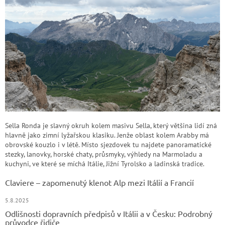
Sella Ronda je slavný okruh kolem masivu Sella, který většina lidí zná
hlavně jako zimní lyžařskou klasiku. Jenže oblast kolem Arabby má
obrovské kouzlo i v létě. Místo sjezdovek tu najdete panoramatické
stezky, lanovky, horské chaty, průsmyky, výhledy na Marmoladu a
kuchyni, ve které se míchá Itálie, Jižní Tyrolsko a ladinská tradice.
Claviere – zapomenutý klenot Alp mezi Itálií a Francií
5.8.2025
Odlišnosti dopravních předpisů v Itálii a v Česku: Podrobný
průvodce řidiče