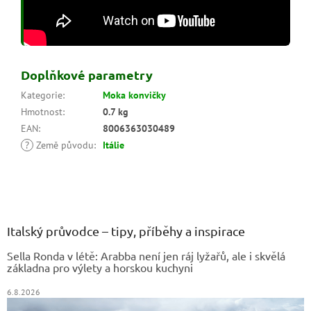
Doplňkové parametry
Kategorie
:
Moka konvičky
Hmotnost
:
0.7 kg
EAN
:
8006363030489
?
Země původu
:
Itálie
Z
á
p
a
Italský průvodce – tipy, příběhy a inspirace
t
Sella Ronda v létě: Arabba není jen ráj lyžařů, ale i skvělá
í
základna pro výlety a horskou kuchyni
6.8.2026