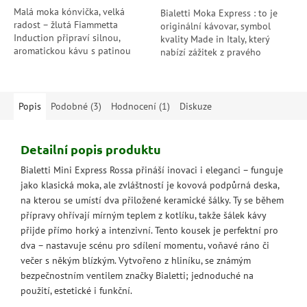
Malá moka kónvička, velká
Bialetti Moka Express : to je
radost – žlutá Fiammetta
originální kávovar, symbol
Induction připraví silnou,
kvality Made in Italy, který
aromatickou kávu s patinou
nabízí zážitek z pravého
srdce po „mužovi s knírem“,
italského rituálu přípravy
dokonce i na indukční plotně.
lahodného šálku...
Popis
Podobné (3)
Hodnocení (1)
Diskuze
Detailní popis produktu
Bialetti Mini Express Rossa přináší inovaci i eleganci – funguje
jako klasická moka, ale zvláštností je kovová podpůrná deska,
na kterou se umístí dva přiložené keramické šálky. Ty se během
přípravy ohřívají mírným teplem z kotlíku, takže šálek kávy
přijde přímo horký a intenzivní. Tento kousek je perfektní pro
dva – nastavuje scénu pro sdílení momentu, voňavé ráno či
večer s někým blízkým. Vytvořeno z hliníku, se známým
bezpečnostním ventilem značky Bialetti; jednoduché na
použití, estetické i funkční.