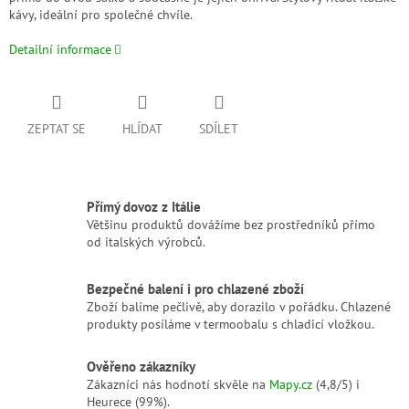
kávy, ideální pro společné chvíle.
Detailní informace
ZEPTAT SE
HLÍDAT
SDÍLET
Přímý dovoz z Itálie
Většinu produktů dovážíme bez prostředníků přímo
od italských výrobců.
Bezpečné balení i pro chlazené zboží
Zboží balíme pečlivě, aby dorazilo v pořádku. Chlazené
produkty posíláme v termoobalu s chladicí vložkou.
Ověřeno zákazníky
Zákazníci nás hodnotí skvěle na
Mapy.cz
(4,8/5) i
Heurece (99%).