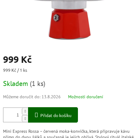
999 Kč
Měrná
999 Kč / 1 ks
cena:
Skladem
(
1 ks
)
Můžeme doručit do:
13.8.2026
Možnosti doručení
Přidat do košíku
Mini Express Rossa – červená moka-konvička, která připravuje kávu
přímo do dvou šálků a současně je jejich ohřívá. Stylový rituál italské