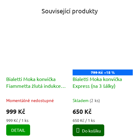
Související produkty
799 Kč
–18 %
Bialetti Moka konvička
Bialetti Moka konvička
Fiammetta žlutá indukce
Express (na 3 šálky)
(na 2 šálky)
Momentálně nedostupné
Skladem
(
2 ks
)
999 Kč
650 Kč
Měrná
Měrná
999 Kč / 1 ks
650 Kč / 1 ks
cena:
cena:
DETAIL
Do košíku