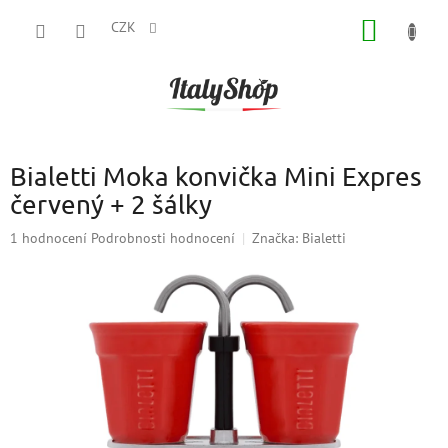
Přejít
NÁKUP
na
CZK
obsah
KOŠÍK
Bialetti Moka konvička Mini Expres
červený + 2 šálky
Průměrné
1 hodnocení
Podrobnosti hodnocení
Značka:
Bialetti
hodnocení
produktu
je
5,0
z
5
hvězdiček.