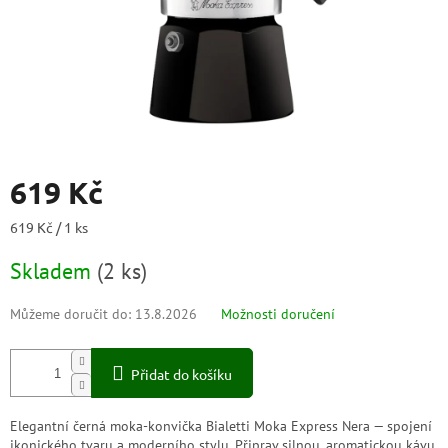
619 Kč
Měrná
619 Kč / 1 ks
cena:
Skladem
(
2 ks
)
Můžeme doručit do:
13.8.2026
Možnosti doručení
Přidat do košíku
Elegantní černá moka-konvička Bialetti Moka Express Nera — spojení
ikonického tvaru a moderního stylu. Připrav silnou, aromatickou kávu