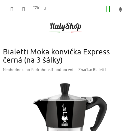
Přejít
NÁKUP
na
CZK
obsah
KOŠÍK
Bialetti Moka konvička Express
černá (na 3 šálky)
Průměrné
Neohodnoceno
Podrobnosti hodnocení
Značka:
Bialetti
hodnocení
produktu
je
0,0
z
5
hvězdiček.