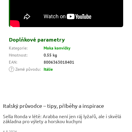
Doplňkové parametry
Kategorie
:
Moka konvičky
Hmotnost
:
0.55 kg
EAN
:
8006363018401
?
Země původu
:
Itálie
Z
á
p
a
Italský průvodce – tipy, příběhy a inspirace
t
Sella Ronda v létě: Arabba není jen ráj lyžařů, ale i skvělá
í
základna pro výlety a horskou kuchyni
6.8.2026