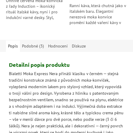
Ohnivě červená moka-konvička
Ranní káva, která chutná jako v
z řady Induction – ikonický
italském baru. Elegantní
rituál italské kávy, nyní i pro
nerezová moka konvice
indukční varné desky. Styl,
promění každé vaření kávy v
barva a chuť, která rozzáří
malý rituál plný vůně, chuti a
kuchyň i den.
stylu.
Popis
Podobné (3)
Hodnocení
Diskuze
Detailní popis produktu
Bialetti Moka Express Nera přináší klasiku v černém — stejná
tradiční konstrukce známá z původních moka-konviček,
vylepšená moderním lakem pro stylový vzhled, který vypovídá
o tvoji vášni pro design. Vyrobena z hliníku s patentovaným
bezpečnostním ventilem, snadno se používá na plynu, elektrice
a s vhodným adaptérem i na indukci. Výjimečná doba extrakce
ti nabídne silné aroma kávy, krásné tělo a typickou crema pěnu
– vše v menší dávce pro dvě porce, nebo podle verze (3 či 6
šálků). Nera je nejen praktická, ale i dekorativní — černý povrch
je výrazný prvek, který se hodí do moderní kuchyně i jako