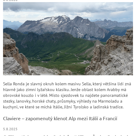
Sella Ronda je slavný okruh kolem masivu Sella, který většina lidí zná
hlavně jako zimní lyžařskou klasiku. Jenže oblast kolem Arabby má
obrovské kouzlo i v létě. Místo sjezdovek tu najdete panoramatické
stezky, lanovky, horské chaty, průsmyky, výhledy na Marmoladu a
kuchyni, ve které se míchá Itálie, Jižní Tyrolsko a ladinská tradice.
Claviere – zapomenutý klenot Alp mezi Itálií a Francií
5.8.2025