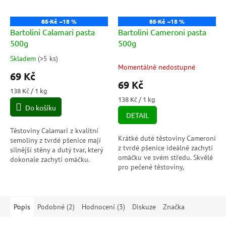
85 Kč
–18 %
85 Kč
–18 %
Bartolini Calamari pasta
Bartolini Cameroni pasta
500g
500g
Skladem
(
>5 ks
)
Průměrné
Momentálně nedostupné
hodnocení
69 Kč
produktu
69 Kč
je
Měrná
138 Kč / 1 kg
5,0
cena:
Měrná
138 Kč / 1 kg
Do košíku
cena:
z
DETAIL
5
hvězdiček.
Těstoviny Calamari z kvalitní
Krátké duté těstoviny Cameroni
semoliny z tvrdé pšenice mají
z tvrdé pšenice ideálně zachytí
silnější stěny a dutý tvar, který
omáčku ve svém středu. Skvělé
dokonale zachytí omáčku.
pro pečené těstoviny,
Ideální pro pečené pokrmy
zeleninová ragú i sýrové
nebo s mořskými plody.
omáčky.
Popis
Podobné (2)
Hodnocení (3)
Diskuze
Značka