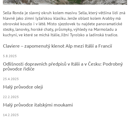
Sella Ronda je slavný okruh kolem masivu Sella, který většina lidí zná
hlavně jako zimní lyžařskou klasiku. Jenže oblast kolem Arabby má
obrovské kouzlo i v létě. Místo sjezdovek tu najdete panoramatické
stezky, lanovky, horské chaty, průsmyky, výhledy na Marmoladu a
kuchyni, ve které se míchá Itálie, Jižní Tyrolsko a ladinská tradice.
Claviere – zapomenutý klenot Alp mezi Itálií a Francií
5.8.2025
Odlišnosti dopravních předpisů v Itálii a v Česku: Podrobný
průvodce řidiče
25.4.2025
Malý průvodce oleji
22.2.2025
Malý průvodce italskými moukami
14.2.2025