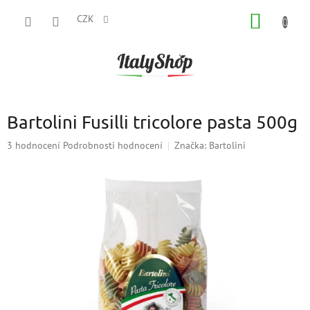
Přejít
NÁKUP
na
CZK
obsah
KOŠÍK
Bartolini Fusilli tricolore pasta 500g
Průměrné
3 hodnocení
Podrobnosti hodnocení
Značka:
Bartolini
hodnocení
produktu
je
5,0
z
5
hvězdiček.