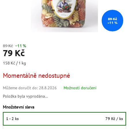
89 Kč
–11 %
89 Kč
–11 %
79 Kč
Měrná
158 Kč / 1 kg
cena:
Momentálně nedostupné
Můžeme doručit do:
28.8.2026
Možnosti doručení
Položka byla vyprodána…
Množstevní sleva
1 - 2 ks
79 Kč
/ ks