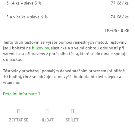
3 - 4 ks = sleva 3 %
77 Kč
/ ks
5 a více ks = sleva 6 %
74 Kč
/ ks
Ušetříte
0 Kč
Tento druh těstovin se vyrábí pomocí řemeslných metod. Těstoviny
jsou bohaté na
bílkoviny
, elastické a s velmi dobrou odolností při
vaření. Jsou připraveny z porézního těsta, které se dokonale spojuje
s omáčkou.
Těstoviny procházejí pomalým dehydratačním procesem (přibližně
30 hodin), čímž se udržuje co nejvyšší hodnota bílkovin, lepku a
vitamínů.
Detailní informace
ZEPTAT SE
HLÍDAT
SDÍLET