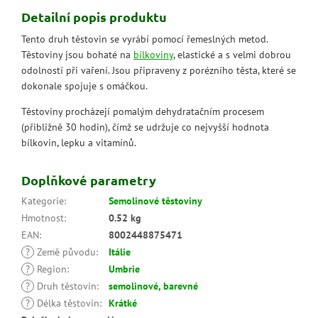
Detailní popis produktu
Tento druh těstovin se vyrábí pomocí řemeslných metod.
Těstoviny jsou bohaté na
bílkoviny
, elastické a s velmi dobrou
odolností při vaření. Jsou připraveny z porézního těsta, které se
dokonale spojuje s omáčkou.
Těstoviny procházejí pomalým dehydratačním procesem
(přibližně 30 hodin), čímž se udržuje co nejvyšší hodnota
bílkovin, lepku a vitamínů.
Doplňkové parametry
Kategorie
:
Semolinové těstoviny
Hmotnost
:
0.52 kg
EAN
:
8002448875471
?
Země původu
:
Itálie
?
Region
:
Umbrie
?
Druh těstovin
:
semolinové
,
barevné
?
Délka těstovin
:
Krátké