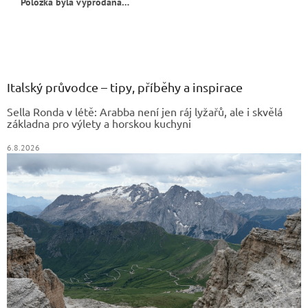
Položka byla vyprodána…
Z
á
p
a
Italský průvodce – tipy, příběhy a inspirace
t
Sella Ronda v létě: Arabba není jen ráj lyžařů, ale i skvělá
í
základna pro výlety a horskou kuchyni
6.8.2026