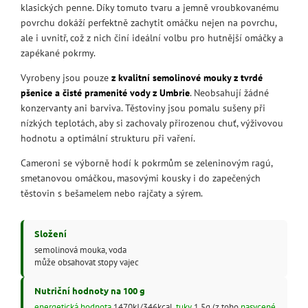
klasických penne. Díky tomuto tvaru a jemně vroubkovanému
povrchu dokáží perfektně zachytit omáčku nejen na povrchu,
ale i uvnitř, což z nich činí ideální volbu pro hutnější omáčky a
zapékané pokrmy.
Vyrobeny jsou pouze
z kvalitní semolinové mouky z tvrdé
pšenice a čisté pramenité vody z Umbrie
. Neobsahují žádné
konzervanty ani barviva. Těstoviny jsou pomalu sušeny při
nízkých teplotách, aby si zachovaly přirozenou chuť, výživovou
hodnotu a optimální strukturu při vaření.
Cameroni se výborně hodí k pokrmům se zeleninovým ragú,
smetanovou omáčkou, masovými kousky i do zapečených
těstovin s bešamelem nebo rajčaty a sýrem.
Složení
semolinová mouka, voda
může obsahovat stopy vajec
Nutriční hodnoty na 100 g
energetická hodnota
1470kJ/346kcal,
tuky
1,5g (z toho
nasycené