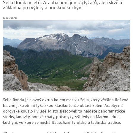
Sella Ronda v létě: Arabba není jen ráj lyžařů, ale i skvělá
í
základna pro výlety a horskou kuchyni
6.8.2026
Sella Ronda je slavný okruh kolem masivu Sella, který většina lidí zná
hlavně jako zimní lyžařskou klasiku. Jenže oblast kolem Arabby má
obrovské kouzlo i v létě. Místo sjezdovek tu najdete panoramatické
stezky, lanovky, horské chaty, průsmyky, výhledy na Marmoladu a
kuchyni, ve které se míchá Itálie, Jižní Tyrolsko a ladinská tradice.