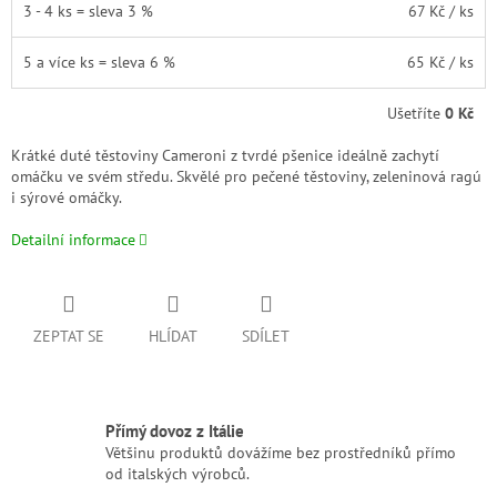
3 - 4 ks = sleva 3 %
67 Kč
/ ks
5 a více ks = sleva 6 %
65 Kč
/ ks
Ušetříte
0 Kč
Krátké duté těstoviny Cameroni z tvrdé pšenice ideálně zachytí
omáčku ve svém středu. Skvělé pro pečené těstoviny, zeleninová ragú
i sýrové omáčky.
Detailní informace
ZEPTAT SE
HLÍDAT
SDÍLET
Přímý dovoz z Itálie
Většinu produktů dovážíme bez prostředníků přímo
od italských výrobců.