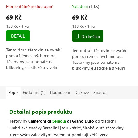
Momentálně nedostupné
Skladem
(
1 ks
)
Průměrné
Průměrné
hodnocení
hodnocení
69 Kč
69 Kč
produktu
produktu
je
je
Měrná
Měrná
138 Kč / 1 kg
138 Kč / 1 kg
5,0
5,0
cena:
cena:
DETAIL
Do košíku
z
z
5
5
hvězdiček.
hvězdiček.
Tento druh těstovin se vyrábí
Tento druh těstovin se vyrábí
pomocí řemeslných metod.
pomocí řemeslných metod.
Těstoviny jsou bohaté na
Těstoviny jsou bohaté na
bílkoviny, elastické a s velmi
bílkoviny, elastické a s velmi
dobrou odolností při vaření.
dobrou odolností při vaření.
Jsou připraveny z porézního
Jsou připraveny z porézního
těsta,...
těsta,...
Popis
Podobné (1)
Hodnocení
Diskuze
Značka
Detailní popis produktu
Těstoviny
Cameroni di
Semola
di Grano Duro
od tradiční
umbrijské značky Bartolini jsou krátké, široké, duté těstoviny,
které svým válcovitým tvarem připomínají větší verzi