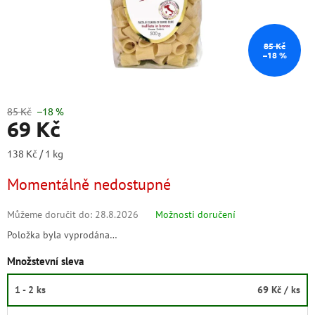
85 Kč
–18 %
85 Kč
–18 %
69 Kč
Měrná
138 Kč / 1 kg
cena:
Momentálně nedostupné
Můžeme doručit do:
28.8.2026
Možnosti doručení
Položka byla vyprodána…
Množstevní sleva
1 - 2 ks
69 Kč
/ ks