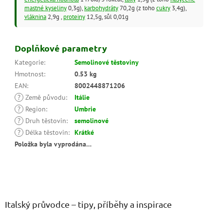
mastné kyseliny
0,3g),
karbohydráty
70,2g (z toho
cukry
3,4g),
vláknina
2,9g ,
proteiny
12,5g, sůl 0,01g
Doplňkové parametry
Kategorie
:
Semolinové těstoviny
Hmotnost
:
0.53 kg
EAN
:
8002448871206
?
Země původu
:
Itálie
?
Region
:
Umbrie
?
Druh těstovin
:
semolinové
?
Délka těstovin
:
Krátké
Položka byla vyprodána…
Z
á
p
a
Italský průvodce – tipy, příběhy a inspirace
t