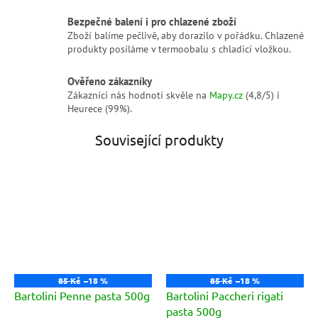
Bezpečné balení i pro chlazené zboží
Zboží balíme pečlivě, aby dorazilo v pořádku. Chlazené
produkty posíláme v termoobalu s chladicí vložkou.
Ověřeno zákazníky
Zákazníci nás hodnotí skvěle na
Mapy.cz
(4,8/5) i
Heurece (99%).
Související produkty
85 Kč
–18 %
85 Kč
–18 %
Bartolini Penne pasta 500g
Bartolini Paccheri rigati
pasta 500g