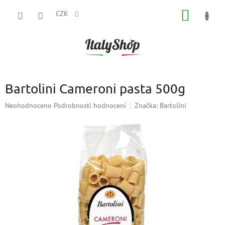
Přejít
NÁKUP
na
CZK
obsah
KOŠÍK
Bartolini Cameroni pasta 500g
Průměrné
Neohodnoceno
Podrobnosti hodnocení
Značka:
Bartolini
hodnocení
produktu
je
0,0
z
5
hvězdiček.