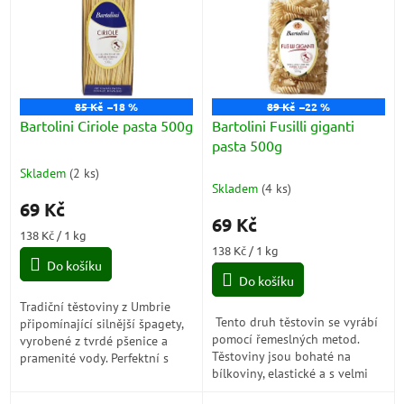
p
i
s
p
r
o
85 Kč
–18 %
89 Kč
–22 %
d
Bartolini Ciriole pasta 500g
Bartolini Fusilli giganti
u
pasta 500g
k
Skladem
(
2 ks
)
Průměrné
t
Skladem
(
4 ks
)
hodnocení
ů
69 Kč
produktu
69 Kč
je
Měrná
138 Kč / 1 kg
5,0
cena:
Měrná
138 Kč / 1 kg
z
Do košíku
cena:
5
Do košíku
hvězdiček.
Tradiční těstoviny z Umbrie
Tento druh těstovin se vyrábí
připomínající silnější špagety,
pomocí řemeslných metod.
vyrobené z tvrdé pšenice a
Těstoviny jsou bohaté na
pramenité vody. Perfektní s
bílkoviny, elastické a s velmi
omáčkami na bázi česneku,
dobrou odolností při vaření.
rajčat nebo masa.