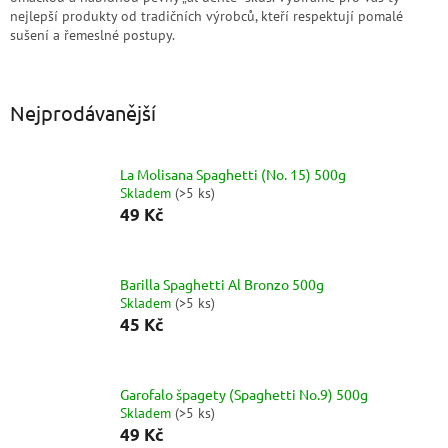
nejlepší produkty od tradičních výrobců, kteří respektují pomalé
sušení a řemeslné postupy.
Nejprodávanější
La Molisana Spaghetti (No. 15) 500g
Skladem
(
>5 ks
)
49 Kč
Barilla Spaghetti Al Bronzo 500g
Skladem
(
>5 ks
)
45 Kč
Garofalo špagety (Spaghetti No.9) 500g
Skladem
(
>5 ks
)
49 Kč