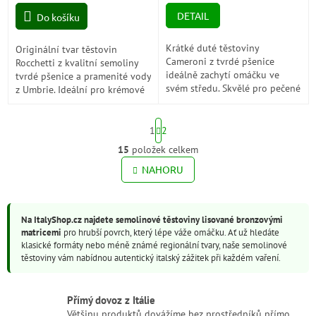
cena:
cena:
DETAIL
Do košíku
Krátké duté těstoviny
Originální tvar těstovin
Cameroni z tvrdé pšenice
Rocchetti z kvalitní semoliny
ideálně zachytí omáčku ve
tvrdé pšenice a pramenité vody
svém středu. Skvělé pro pečené
z Umbrie. Ideální pro krémové
těstoviny, zeleninová ragú i
omáčky, pesto i zapečené
sýrové omáčky.
pokrmy.
S
1
2
t
r
15
položek celkem
O
á
v
NAHORU
n
l
k
o
á
v
d
á
Na ItalyShop.cz najdete semolinové těstoviny lisované bronzovými
a
n
matricemi
pro hrubší povrch, který lépe váže omáčku. Ať už hledáte
c
í
klasické formáty nebo méně známé regionální tvary, naše semolinové
í
těstoviny vám nabídnou autentický italský zážitek při každém vaření.
p
r
v
Přímý dovoz z Itálie
k
Většinu produktů dovážíme bez prostředníků přímo