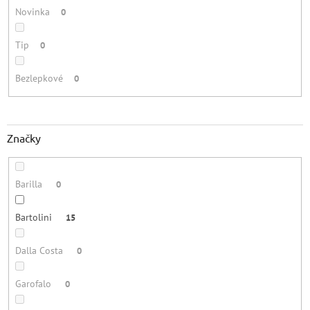
Novinka
0
Tip
0
Bezlepkové
0
Značky
Barilla
0
Bartolini
15
Dalla Costa
0
Garofalo
0