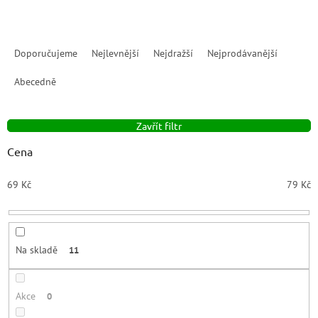
Ř
a
Doporučujeme
Nejlevnější
Nejdražší
Nejprodávanější
z
e
Abecedně
n
í
Zavřít filtr
p
r
Cena
o
d
69
Kč
79
Kč
u
k
t
ů
Na skladě
11
Akce
0