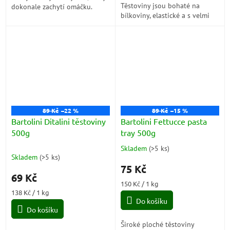
Těstoviny jsou bohaté na
dokonale zachytí omáčku.
bílkoviny, elastické a s velmi
Ideální pro pečené pokrmy
dobrou odolností při vaření.
nebo s mořskými plody.
Jsou připraveny z porézního...
89 Kč
–22 %
89 Kč
–15 %
Bartolini Ditalini těstoviny
Bartolini Fettucce pasta
500g
tray 500g
Skladem
(
>5 ks
)
Průměrné
Skladem
(
>5 ks
)
hodnocení
75 Kč
produktu
69 Kč
je
Měrná
150 Kč / 1 kg
5,0
Měrná
cena:
138 Kč / 1 kg
z
cena:
Do košíku
5
Do košíku
hvězdiček.
Široké ploché těstoviny