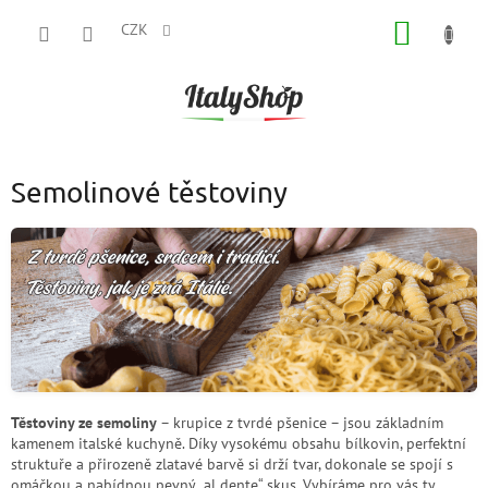
Přejít
NÁKUP
na
CZK
obsah
KOŠÍK
Semolinové těstoviny
Těstoviny ze semoliny
– krupice z tvrdé pšenice – jsou základním
kamenem italské kuchyně. Díky vysokému obsahu bílkovin, perfektní
struktuře a přirozeně zlatavé barvě si drží tvar, dokonale se spojí s
omáčkou a nabídnou pevný „al dente“ skus. Vybíráme pro vás ty