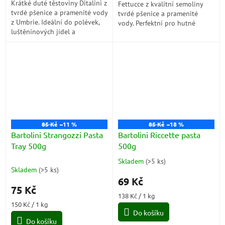
Krátké duté těstoviny Ditalini z
Fettucce z kvalitní semoliny
tvrdé pšenice a pramenité vody
tvrdé pšenice a pramenité
z Umbrie. Ideální do polévek,
vody. Perfektní pro hutné
luštěninových jídel a
omáčky, ragú a další tradiční
krémových omáček.
italské recepty.
85 Kč
–11 %
85 Kč
–18 %
Bartolini Strangozzi Pasta
Bartolini Riccette pasta
Tray 500g
500g
Skladem
(
>5 ks
)
Průměrné
Skladem
(
>5 ks
)
hodnocení
69 Kč
produktu
75 Kč
je
Měrná
138 Kč / 1 kg
5,0
Měrná
cena:
150 Kč / 1 kg
z
cena:
Do košíku
5
Do košíku