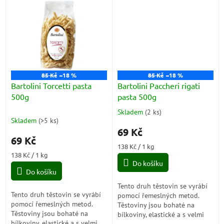
Jsou připraveny z porézního
těsta,...
85 Kč
–18 %
85 Kč
–18 %
Bartolini Torcetti pasta
Bartolini Paccheri rigati
500g
pasta 500g
Skladem
(
2 ks
)
Průměrné
Skladem
(
>5 ks
)
hodnocení
69 Kč
produktu
69 Kč
je
Měrná
138 Kč / 1 kg
5,0
Měrná
cena:
138 Kč / 1 kg
z
cena:
Do košíku
5
Do košíku
hvězdiček.
Tento druh těstovin se vyrábí
Tento druh těstovin se vyrábí
pomocí řemeslných metod.
pomocí řemeslných metod.
Těstoviny jsou bohaté na
Těstoviny jsou bohaté na
bílkoviny, elastické a s velmi
bílkoviny, elastické a s velmi
dobrou odolností při vaření.