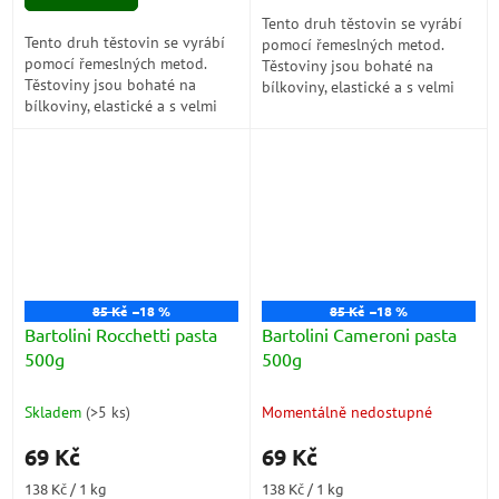
hvězdiček.
Tento druh těstovin se vyrábí
Tento druh těstovin se vyrábí
pomocí řemeslných metod.
pomocí řemeslných metod.
Těstoviny jsou bohaté na
Těstoviny jsou bohaté na
bílkoviny, elastické a s velmi
bílkoviny, elastické a s velmi
dobrou odolností při vaření.
dobrou odolností při vaření.
Jsou připraveny z porézního...
Jsou připraveny z porézního...
85 Kč
–18 %
85 Kč
–18 %
Bartolini Rocchetti pasta
Bartolini Cameroni pasta
500g
500g
Skladem
(
>5 ks
)
Momentálně nedostupné
69 Kč
69 Kč
Měrná
Měrná
138 Kč / 1 kg
138 Kč / 1 kg