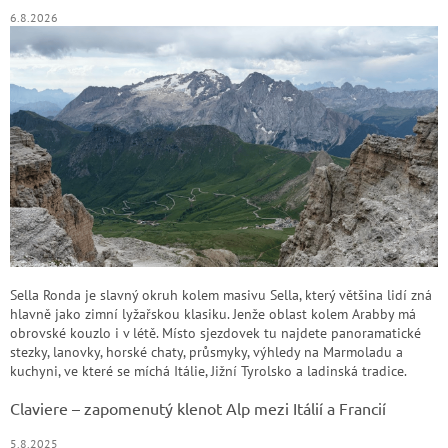
6.8.2026
Sella Ronda je slavný okruh kolem masivu Sella, který většina lidí zná
hlavně jako zimní lyžařskou klasiku. Jenže oblast kolem Arabby má
obrovské kouzlo i v létě. Místo sjezdovek tu najdete panoramatické
stezky, lanovky, horské chaty, průsmyky, výhledy na Marmoladu a
kuchyni, ve které se míchá Itálie, Jižní Tyrolsko a ladinská tradice.
Claviere – zapomenutý klenot Alp mezi Itálií a Francií
5.8.2025