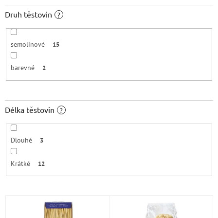
Druh těstovin
?
semolinové
15
barevné
2
Délka těstovin
?
Dlouhé
3
Krátké
12
V
ý