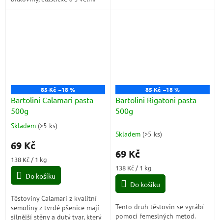
dobrou odolností při vaření.
Jsou připraveny z porézního
Jsou připraveny z porézního
těsta,...
těsta,...
85 Kč
–18 %
85 Kč
–18 %
Bartolini Calamari pasta
Bartolini Rigatoni pasta
500g
500g
Skladem
(
>5 ks
)
Průměrné
Skladem
(
>5 ks
)
hodnocení
69 Kč
produktu
69 Kč
je
Měrná
138 Kč / 1 kg
5,0
cena:
Měrná
138 Kč / 1 kg
z
Do košíku
cena:
5
Do košíku
hvězdiček.
Těstoviny Calamari z kvalitní
Tento druh těstovin se vyrábí
semoliny z tvrdé pšenice mají
pomocí řemeslných metod.
silnější stěny a dutý tvar, který