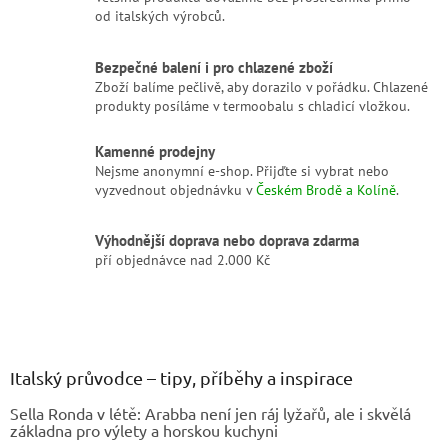
y
od italských výrobců.
v
ý
p
Bezpečné balení i pro chlazené zboží
i
Zboží balíme pečlivě, aby dorazilo v pořádku. Chlazené
s
produkty posíláme v termoobalu s chladicí vložkou.
u
Kamenné prodejny
Nejsme anonymní e-shop. Přijďte si vybrat nebo
vyzvednout objednávku v
Českém Brodě a Kolíně
.
Výhodnější doprava nebo doprava zdarma
pří objednávce nad 2.000 Kč
Z
á
p
a
Italský průvodce – tipy, příběhy a inspirace
t
Sella Ronda v létě: Arabba není jen ráj lyžařů, ale i skvělá
í
základna pro výlety a horskou kuchyni