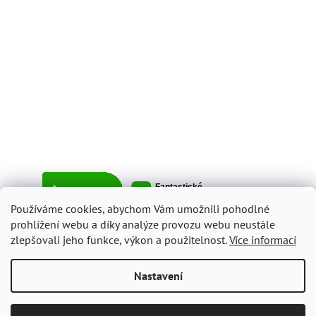
Používáme cookies, abychom Vám umožnili pohodlné
prohlížení webu a díky analýze provozu webu neustále
zlepšovali jeho funkce, výkon a použitelnost.
Více informací
Vytvořil Shoptet
Nastavení
Copyright 2026
ItalyShop.cz
. Všechna práva vyhrazena.
Upravit