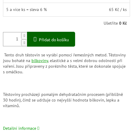
5 a více ks = sleva 6 %
65 Kč
/ ks
Ušetříte
0 Kč
Přidat do košíku
Tento druh těstovin se vyrábí pomocí řemeslných metod. Těstoviny
jsou bohaté na
bílkoviny
, elastické a s velmi dobrou odolností při
vaření. Jsou připraveny z porézního těsta, které se dokonale spojuje
s omáčkou.
Těstoviny procházejí pomalým dehydratačním procesem (přibližně
30 hodin), čímž se udržuje co nejvyšší hodnota bílkovin, lepku a
vitamínů.
Detailní informace