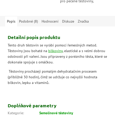
pro pečené těstoviny,
Ideální pro pečené pokrmy
zeleninová ragú i sýrové
nebo s mořskými plody.
omáčky.
Popis
Podobné (8)
Hodnocení
Diskuze
Značka
Detailní popis produktu
Tento druh těstovin se vyrábí pomocí řemeslných metod.
Těstoviny jsou bohaté na
bílkoviny
, elastické a s velmi dobrou
odolností při vaření. Jsou připraveny z porézního těsta, které se
dokonale spojuje s omáčkou.
Těstoviny procházejí pomalým dehydratačním procesem
(přibližně 30 hodin), čímž se udržuje co nejvyšší hodnota
bílkovin, lepku a vitamínů.
Doplňkové parametry
Kategorie
:
Semolinové těstoviny