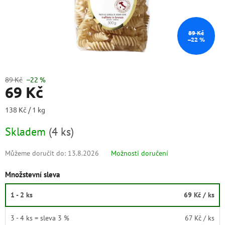
89 Kč
–22 %
89 Kč
–22 %
69 Kč
Měrná
138 Kč / 1 kg
cena:
Skladem
(
4 ks
)
Můžeme doručit do:
13.8.2026
Možnosti doručení
Množstevní sleva
1 - 2 ks
69 Kč
/ ks
3 - 4 ks = sleva 3 %
67 Kč
/ ks