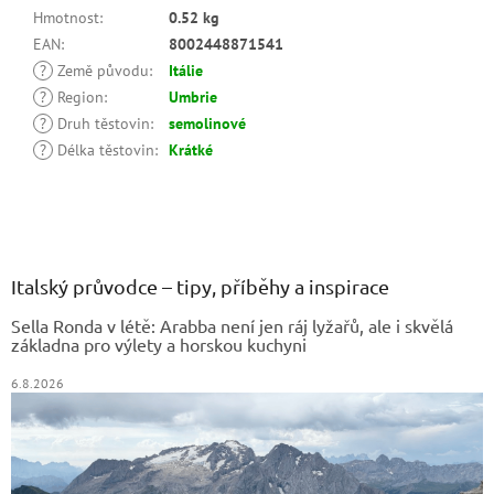
Hmotnost
:
0.52 kg
EAN
:
8002448871541
?
Země původu
:
Itálie
?
Region
:
Umbrie
?
Druh těstovin
:
semolinové
?
Délka těstovin
:
Krátké
Z
á
p
a
Italský průvodce – tipy, příběhy a inspirace
t
Sella Ronda v létě: Arabba není jen ráj lyžařů, ale i skvělá
í
základna pro výlety a horskou kuchyni
6.8.2026