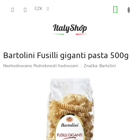
Přejít
NÁKUP
na
CZK
obsah
KOŠÍK
Bartolini Fusilli giganti pasta 500g
Průměrné
Neohodnoceno
Podrobnosti hodnocení
Značka:
Bartolini
hodnocení
produktu
je
0,0
z
5
hvězdiček.