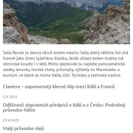
Sella Ronda je slavný okruh kolem masivu Sella, který většina lidí zná
hlavně jako zimní lyžařskou klasiku. Jenže oblast kolem Arabby má
obrovské kouzlo i v létě. Místo sjezdovek tu najdete panoramatické
stezky, lanovky, horské chaty, průsmyky, výhledy na Marmoladu a
kuchyni, ve které se míchá Itálie, Jižní Tyrolsko a ladinská tradice.
Claviere – zapomenutý klenot Alp mezi Itálií a Francií
5.8.2025
Odlišnosti dopravních předpisů v Itálii a v Česku: Podrobný
průvodce řidiče
25.4.2025
Malý průvodce oleji