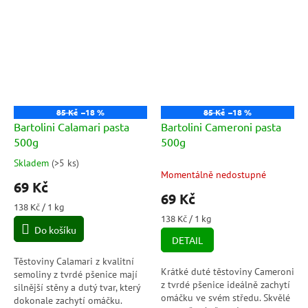
85 Kč
–18 %
85 Kč
–18 %
Bartolini Calamari pasta
Bartolini Cameroni pasta
500g
500g
Skladem
(
>5 ks
)
Průměrné
Momentálně nedostupné
hodnocení
69 Kč
produktu
69 Kč
je
Měrná
138 Kč / 1 kg
5,0
cena:
Měrná
138 Kč / 1 kg
Do košíku
cena:
z
DETAIL
5
hvězdiček.
Těstoviny Calamari z kvalitní
Krátké duté těstoviny Cameroni
semoliny z tvrdé pšenice mají
z tvrdé pšenice ideálně zachytí
silnější stěny a dutý tvar, který
omáčku ve svém středu. Skvělé
dokonale zachytí omáčku.