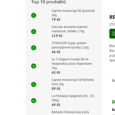
Top 10 produktů
Caputo mouka typ 00 (pizzeria)
1kg
85
79 Kč
Měr
212
Falcone Amaretti klasické
cen
mandlové, měkké 170g
119 Kč
VITAVIGOR Super grissini
Bez
parmazánové tyčinky 110g
Bar
44 Kč
pož
Le 5 Stagioni mouka 00 na
těs
neapolskou pizzu Napolitana
Dík
1kg
kuk
65 Kč
maj
Caputo mouka typ 0 (Manitoba
P
Oro) 1kg
89 Kč
La Molisana Spaghetti (No. 15)
500g
D
49 Kč
Ba
Bartolini Olivový olej extra