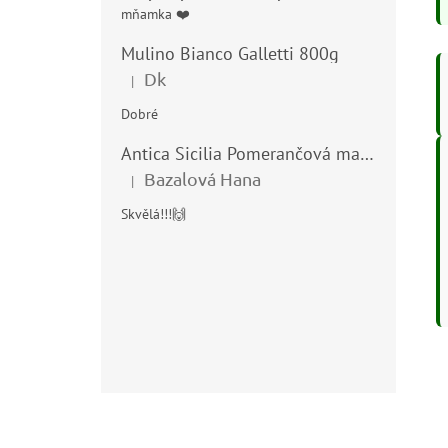
mňamka ❤️
Mulino Bianco Galletti 800g
Dk
|
Hodnocení produktu je 5 z 5 hvězdiček.
Dobré
Antica Sicilia Pomerančová marmeláda (Arance di Sicilia) 210g
Bazalová Hana
|
Hodnocení produktu je 5 z 5 hvězdiček.
Skvělá!!!🙌
Z
á
p