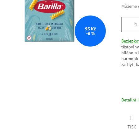
Můžeme d
95 Kč
–6 %
Bezlepko
těstovin
bílého a 
harmonick
zachytí 
Detailní 
TISK