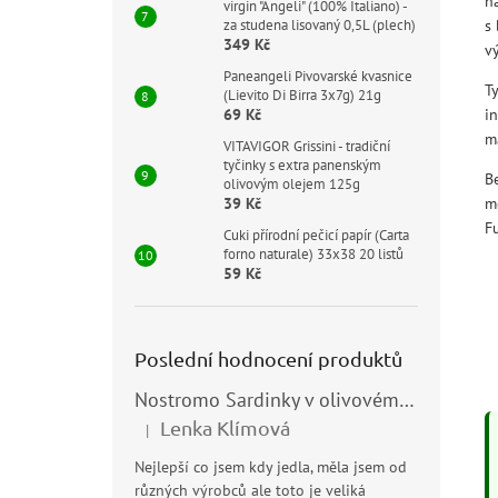
n
virgin "Angeli" (100% Italiano) -
s
za studena lisovaný 0,5L (plech)
349 Kč
v
Paneangeli Pivovarské kvasnice
Ty
(Lievito Di Birra 3x7g) 21g
i
69 Kč
m
VITAVIGOR Grissini - tradiční
tyčinky s extra panenským
B
olivovým olejem 125g
mo
39 Kč
Fu
Cuki přírodní pečicí papír (Carta
forno naturale) 33x38 20 listů
59 Kč
Poslední hodnocení produktů
Nostromo Sardinky v olivovém oleji (Sardine all’Olio di Oliva) 120g
Lenka Klímová
|
Hodnocení produktu je 5 z 5 hvězdiček.
Nejlepší co jsem kdy jedla, měla jsem od
různých výrobců ale toto je veliká