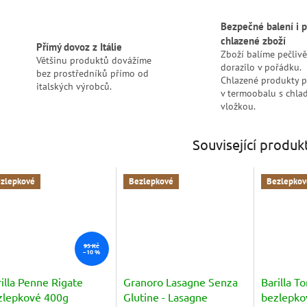
Bezpečné balení i p
chlazené zboží
Přímý dovoz z Itálie
Zboží balíme pečlivě
Většinu produktů dovážíme
dorazilo v pořádku.
bez prostředníků přímo od
Chlazené produkty 
italských výrobců.
v termoobalu s chlad
vložkou.
Související produk
zlepkové
Bezlepkové
Bezlepkov
95 Kč
–10 %
illa Penne Rigate
Granoro Lasagne Senza
Barilla To
zlepkové 400g
Glutine - Lasagne
bezlepkov