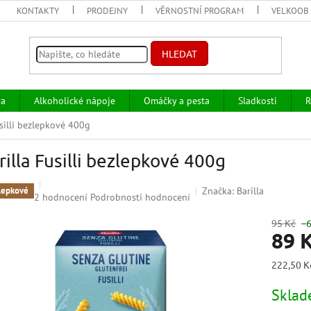
KONTAKTY
PRODEJNY
VĚRNOSTNÍ PROGRAM
VELKOOB
HLEDAT
va
Alkoholické nápoje
Omáčky a pesta
Sladkosti
R
usilli bezlepkové 400g
rilla Fusilli bezlepkové 400g
Značka:
Barilla
lepkové
Průměrné
2 hodnocení
Podrobnosti hodnocení
hodnocení
produktu
95 Kč
–
89 
je
5,0
z
Měrná
222,50 Kč
5
cena:
hvězdiček.
Skla