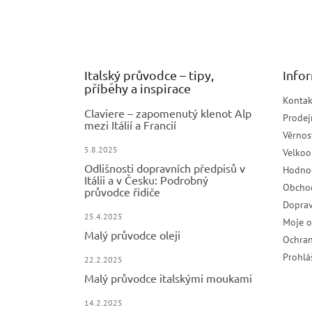
a
t
í
Italský průvodce – tipy,
Info
příběhy a inspirace
Kontak
Claviere – zapomenutý klenot Alp
Prodej
mezi Itálií a Francií
Věrnos
5.8.2025
Velko
Odlišnosti dopravních předpisů v
Hodno
Itálii a v Česku: Podrobný
Obcho
průvodce řidiče
Doprav
25.4.2025
Moje 
Malý průvodce oleji
Ochran
Prohlá
22.2.2025
Malý průvodce italskými moukami
14.2.2025