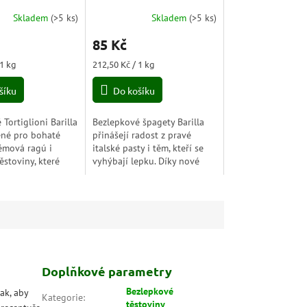
utine) 400g
Sensa Glutine) 400g
Skladem
(
>5 ks
)
Skladem
(
>5 ks
)
85 Kč
Měrná
 1 kg
212,50 Kč / 1 kg
cena:
šíku
Do košíku
Tortiglioni Barilla
Bezlepkové špagety Barilla
ené pro bohaté
přinášejí radost z pravé
émová ragú i
italské pasty i těm, kteří se
ěstoviny, které
vyhýbají lepku. Díky nové
lý domov. Díky
receptuře z bílé a žluté
uře z bílé a žluté
kukuřice a celozrnné rýže
..
mají harmonickou...
Doplňkové parametry
Bezlepkové
ak, aby
Kategorie
:
těstoviny