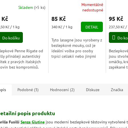
bezlepkové 250g
Senza Gl
Momentálně
Skladem
(
>5 ks
)
Průměrné
Průměrné
nedostupné
hodnocení
hodnocení
 Kč
85 Kč
95 Kč
produktu
produktu
je
je
ná
Měrná
Měrná
,50 Kč / 1 kg
340 Kč / 1 kg
DETAIL
237,50 Kč /
5,0
5,0
a:
cena:
cena:
z
z
Do košíku
Do ko
Tyto lasagne jsou vyrobeny z
5
5
bezlepkové mouky, což je
hvězdiček.
hvězdiček.
lepkové Penne Rigate od
ideální volba pro osoby
Bezlepkové 
illy přinášejí autentický
trpící celiakií nebo jinými
jsou stvoř
itek z pravých italských
potížemi s trávením lepku.
omáčky, kr
tovin bez kompromisů.
Lasagne lze použít jako
zapékané t
y kombinaci bílé a žluté
základ pro různé...
provoní ce
uřice s celozrnnou rýží
nové recept
í jemnou...
kukuřice a.
opis
Podobné (3)
Hodnocení (2)
Diskuze
Značka
etailní popis produktu
rilla Fusilli
Senza Glutine
jsou moderní bezlepkové těstoviny vytvořené t