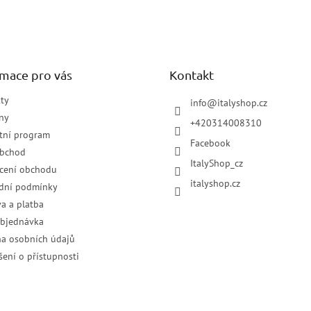
rmace pro vás
Kontakt
ty
info
@
italyshop.cz
ny
+420314008310
tní program
Facebook
obchod
ItalyShop_cz
cení obchodu
italyshop.cz
dní podmínky
a a platba
objednávka
a osobních údajů
šení o přístupnosti