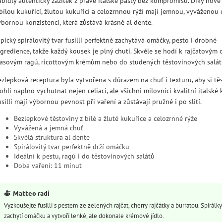
abídly autentický zážitek z pravé italské pasty bez kompromisů. Díky nové
 bílou kukuřicí, žlutou kukuřicí a celozrnnou rýží mají jemnou, vyváženou 
ýbornou konzistenci, která zůstává krásně al dente.
pický spirálovitý tvar fusilli perfektně zachytává omáčky, pesto i drobné
ngredience, takže každý kousek je plný chuti. Skvěle se hodí k rajčatovým
asovým ragú, ricottovým krémům nebo do studených těstovinových salát
ezlepková receptura byla vytvořena s důrazem na chuť i texturu, aby si tě
hli naplno vychutnat nejen celiaci, ale všichni milovníci kvalitní italské
silli mají výbornou pevnost při vaření a zůstávají pružné i po slití.
Bezlepkové těstoviny z bílé a žluté kukuřice a celozrnné rýže
Vyvážená a jemná chuť
Skvělá struktura al dente
Spirálovitý tvar perfektně drží omáčku
Ideální k pestu, ragú i do těstovinových salátů
Doba vaření: 11 minut
🍝
Matteo radí
Vyzkoušejte fusilli s pestem ze zelených rajčat, cherry rajčátky a burratou. Spirálk
zachytí omáčku a vytvoří lehké, ale dokonale krémové jídlo.