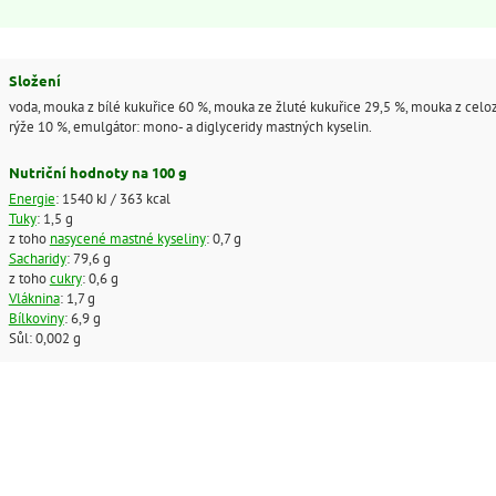
Složení
voda, mouka z bílé kukuřice 60 %, mouka ze žluté kukuřice 29,5 %, mouka z celo
rýže 10 %, emulgátor: mono- a diglyceridy mastných kyselin.
Nutriční hodnoty na 100 g
Energie
: 1540 kJ / 363 kcal
Tuky
: 1,5 g
z toho
nasycené mastné kyseliny
: 0,7 g
Sacharidy
: 79,6 g
z toho
cukry
: 0,6 g
Vláknina
: 1,7 g
Bílkoviny
: 6,9 g
Sůl: 0,002 g