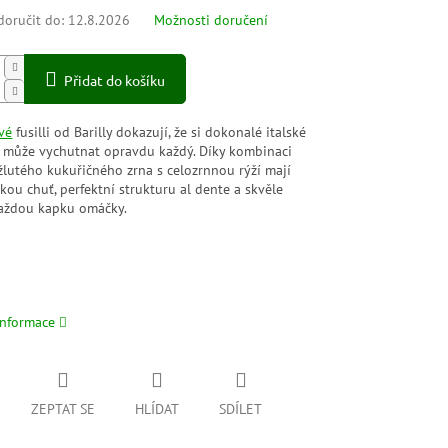
oručit do:
12.8.2026
Možnosti doručení
Přidat do košíku
vé
fusilli od Barilly dokazují, že si dokonalé italské
y může vychutnat opravdu každý. Díky kombinaci
žlutého kukuřičného zrna s celozrnnou rýží mají
ou chuť, perfektní strukturu al dente a skvěle
každou kapku omáčky.
informace
ZEPTAT SE
HLÍDAT
SDÍLET