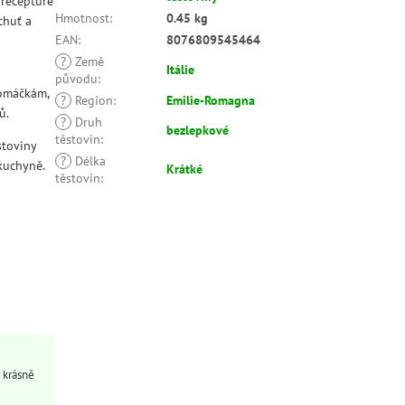
 receptuře
Hmotnost
:
0.45 kg
chuť a
EAN
:
8076809545464
?
Země
Itálie
původu
:
 omáčkám,
?
Region
:
Emilie-Romagna
ů.
?
Druh
bezlepkové
těstovin
:
stoviny
?
Délka
 kuchyně.
Krátké
těstovin
:
y krásně