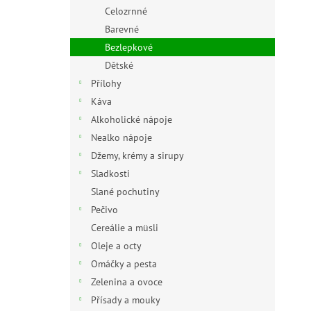
n
Celozrnné
e
Barevné
l
Bezlepkové
Dětské
Přílohy
Káva
Alkoholické nápoje
Nealko nápoje
Džemy, krémy a sirupy
Sladkosti
Slané pochutiny
Pečivo
Cereálie a müsli
Oleje a octy
Omáčky a pesta
Zelenina a ovoce
Přísady a mouky