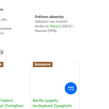
ro
Ověřeno zákazníky
, aby
Zákazníci nás hodnotí
skvěle na
Mapy.cz
(4,8/5) i
posíláme
Heurece (99%).
icí
ty
é
Bezlepkové
95 Kč
–10 %
rtiglioni
Barilla špagety
é (Tortiglioni
bezlepkové (Spaghetti