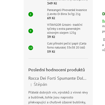
349 Kč
Paneangeli Pivovarské kvasnice
D
(Lievito Di Birra 3x7g) 21g
69 Kč
B
VITAVIGOR Grissini - tradiční
mí
tyčinky s extra panenským
pr
olivovým olejem 125g
39 Kč
D
Cuki přírodní pečicí papír (Carta
a 
forno naturale) 33x38 20 listů
vů
59 Kč
Poslední hodnocení produktů
Rocca Dei Forti Spumante Dolce 11,5% 0,75l
Štěpán
|
Hodnocení produktu je 5 z 5 hvězdiček.
Přátelé dobrých vín, výrobků z vinné révy
a bublinek, tohle jsou naprosto
překvapující a chuťově úžasné bublinky,