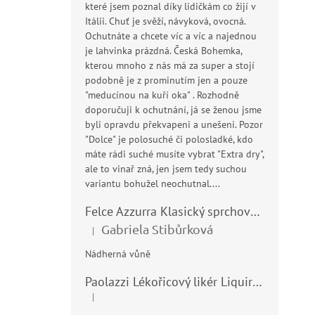
které jsem poznal díky lidičkám co žijí v
Itálii. Chuť je svěží, návyková, ovocná.
Ochutnáte a chcete víc a víc a najednou
je lahvinka prázdná. Česká Bohemka,
kterou mnoho z nás má za super a stojí
podobně je z prominutím jen a pouze
"meducínou na kuří oka" . Rozhodně
doporučuji k ochutnání, já se ženou jsme
byli opravdu překvapeni a unešeni. Pozor
"Dolce" je polosuché či polosladké, kdo
máte rádi suché musíte vybrat "Extra dry",
ale to vinař zná, jen jsem tedy suchou
variantu bohužel neochutnal....
Felce Azzurra Klasický sprchový gel - doccia gel 400ml
Gabriela Stibůrková
|
Hodnocení produktu je 5 z 5 hvězdiček.
Nádherná vůně
Paolazzi Lékořicový likér Liquirizia 24% 0,7L
|
Hodnocení produktu je 5 z 5 hvězdiček.