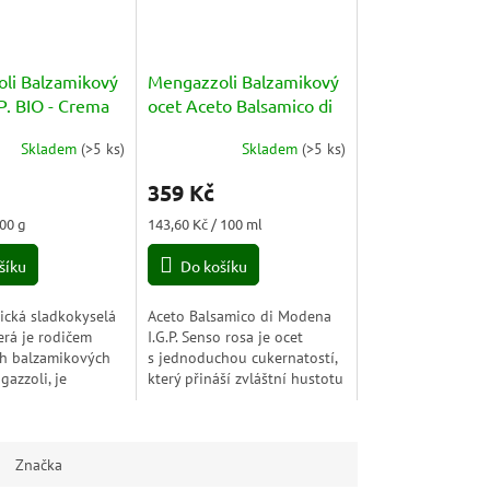
li Balzamikový
Mengazzoli Balzamikový
P. BIO - Crema
ocet Aceto Balsamico di
mico di Modena
Modena IGP Calamaio
Skladem
(
>5 ks
)
Skladem
(
>5 ks
)
Senso Rosa BOX 250ml
Průměrné
hodnocení
359 Kč
produktu
je
Měrná
100 g
143,60 Kč / 100 ml
3,0
cena:
z
šíku
Do košíku
5
hvězdiček.
ická sladkokyselá
Aceto Balsamico di Modena
erá je rodičem
I.G.P. Senso rosa je ocet
ch balzamikových
s jednoduchou cukernatostí,
azzoli, je
který přináší zvláštní hustotu
 na bázi
pro kulatost hodnot a
vého octa Modena
jedinečné chutě.Produkt v
 se vyrábí z...
dárkové...
Značka