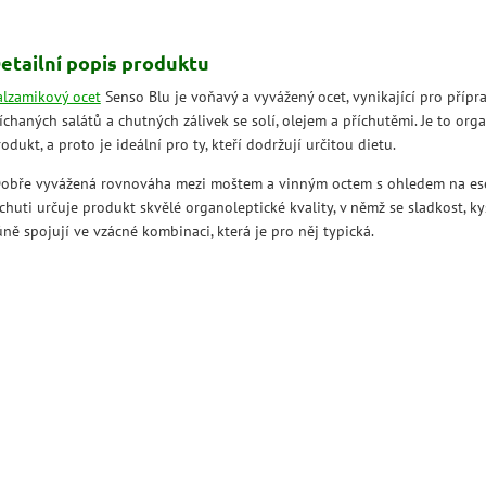
etailní popis produktu
alzamikový ocet
Senso Blu je voňavý a vyvážený ocet, vynikající pro přípr
chaných salátů a chutných zálivek se solí, olejem a příchutěmi. Je to org
odukt, a proto je ideální pro ty, kteří dodržují určitou dietu.
obře vyvážená rovnováha mezi moštem a vinným octem s ohledem na es
chuti určuje produkt skvělé organoleptické kvality, v němž se sladkost, ky
ně spojují ve vzácné kombinaci, která je pro něj typická.