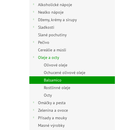
n
Alkoholické nápoje
e
Nealko nápoje
l
Džemy, krémy a sirupy
Sladkosti
Slané pochutiny
Pečivo
Cereálie a müsli
Oleje a octy
Olivové oleje
Ochucené olivové oleje
Balsamico
Rostlinné oleje
Octy
Omáčky a pesta
Zelenina a ovoce
Přísady a mouky
Masné výrobky