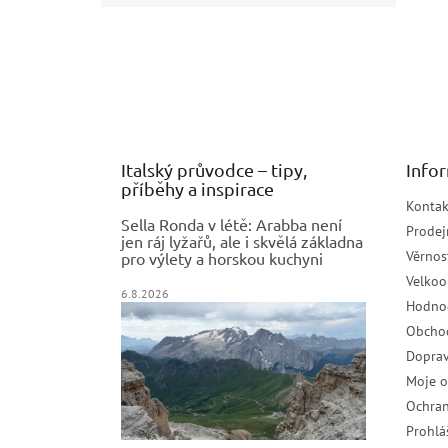
Z
á
p
a
t
í
Italský průvodce – tipy,
Info
příběhy a inspirace
Kontak
Sella Ronda v létě: Arabba není
Prodej
jen ráj lyžařů, ale i skvělá základna
Věrnos
pro výlety a horskou kuchyni
Velko
6.8.2026
Hodno
Obcho
Doprav
Moje 
Ochran
Prohlá