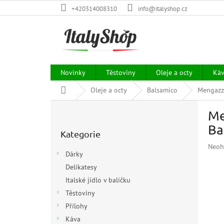
Přejít
+420314008310
info@italyshop.cz
na
obsah
Novinky
Těstoviny
Oleje a octy
Ká
Domů
Oleje a octy
Balsamico
Mengazzo
P
Me
o
Přeskočit
s
Ba
Kategorie
kategorie
t
Prům
Neoh
r
Dárky
hodn
a
prod
Delikatesy
n
je
Italské jídlo v balíčku
n
0,0
í
Těstoviny
z
p
5
Přílohy
hvězd
a
Káva