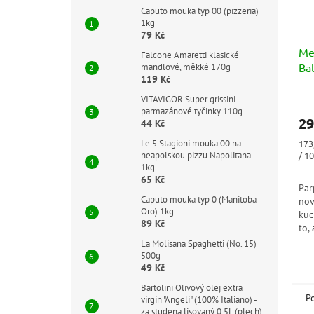
Caputo mouka typ 00 (pizzeria)
1kg
79 Kč
Me
Falcone Amaretti klasické
Ba
mandlové, měkké 170g
119 Kč
VITAVIGOR Super grissini
parmazánové tyčinky 110g
29
44 Kč
Měr
173
Le 5 Stagioni mouka 00 na
cen
/ 1
neapolskou pizzu Napolitana
1kg
65 Kč
Par
Caputo mouka typ 0 (Manitoba
nov
Oro) 1kg
kuc
89 Kč
to,
výk
La Molisana Spaghetti (No. 15)
kuc
500g
kul
49 Kč
Bartolini Olivový olej extra
P
virgin "Angeli" (100% Italiano) -
za studena lisovaný 0,5L (plech)