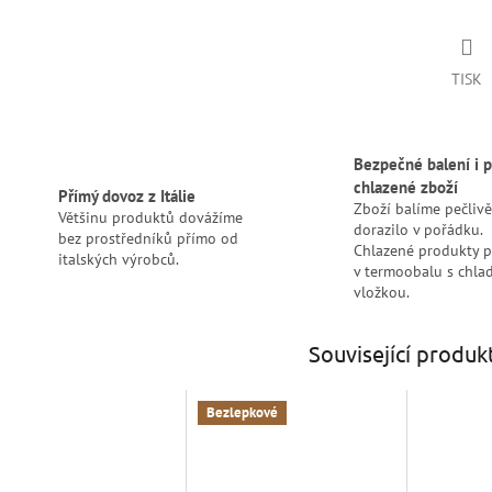
TISK
Bezpečné balení i p
chlazené zboží
Přímý dovoz z Itálie
Zboží balíme pečlivě
Většinu produktů dovážíme
dorazilo v pořádku.
bez prostředníků přímo od
Chlazené produkty 
italských výrobců.
v termoobalu s chlad
vložkou.
Související produk
Bezlepkové