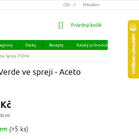
CHOD
HODNOCENÍ OBCHODU
CZK
OBCHODNÍ PODMÍNKY
Přihlášení
DOPR
NÁKUPNÍ
Prázdný košík
KOŠÍK
egiony
Dárky
Recepty
Italský průvodce
Prodejny
ena Spray 250ml
erde ve spreji - Aceto
 Kč
100 ml
dem
(
>5 ks
)