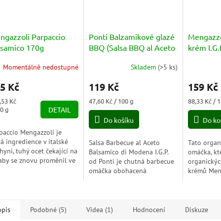
ngazzoli Parpaccio
Ponti Balzamikové glazé
Mengazzo
lsamico 170g
BBQ (Salsa BBQ al Aceto
krém I.G.
Balsamico di Modena)
di Balsa
Momentálně nedostupné
Skladem
(
>5 ks
)
250g
180g
5 Kč
119 Kč
159 Kč
ná
Měrná
Měrná
,53 Kč
47,60 Kč / 100 g
88,33 Kč / 
a:
cena:
cena:
00 g
DETAIL
Do košíku
Do ko
paccio Mengazzoli je
á ingredience v italské
Salsa Barbecue al Aceto
Tato organ
hyni, tuhý ocet čekající na
Balsamico di Modena I.G.P.
omáčka, kt
 aby se znovu proměnil ve
od Ponti je chutná barbecue
organický
lady kuchařů a
omáčka obohacená
krémů Meng
hařských nadšenců; nová
balzamikovým octem z
produktem
tura sublimace...
Modeny I.G.P. Ideální pro
balzamiko
grilovaná masa a zeleninu.
CHZO, který
opis
Podobné (5)
Videa (1)
Hodnocení
Diskuze