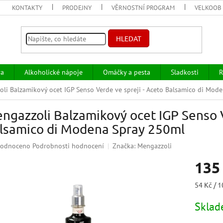
KONTAKTY
PRODEJNY
VĚRNOSTNÍ PROGRAM
VELKOOB
HLEDAT
va
Alkoholické nápoje
Omáčky a pesta
Sladkosti
R
li Balzamikový ocet IGP Senso Verde ve spreji - Aceto Balsamico di Mod
ngazzoli Balzamikový ocet IGP Senso V
lsamico di Modena Spray 250ml
ěrné
odnoceno
Podrobnosti hodnocení
Značka:
Mengazzoli
ocení
135
uktu
Měrná
54 Kč / 
cena:
Skla
iček.