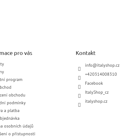
rmace pro vás
Kontakt
ty
info
@
italyshop.cz
ny
+420314008310
tní program
Facebook
obchod
ItalyShop_cz
cení obchodu
italyshop.cz
dní podmínky
a a platba
objednávka
a osobních údajů
šení o přístupnosti