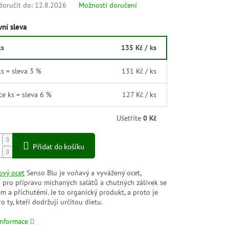
oručit do:
12.8.2026
Možnosti doručení
ní sleva
ks
135 Kč
/ ks
ks = sleva 3 %
131 Kč
/ ks
íce ks = sleva 6 %
127 Kč
/ ks
Ušetříte
0 Kč
Přidat do košíku
ový ocet
Senso Blu je voňavý a vyvážený ocet,
í pro přípravu míchaných salátů a chutných zálivek se
jem a příchutěmi. Je to organický produkt, a proto je
ro ty, kteří dodržují určitou dietu.
informace