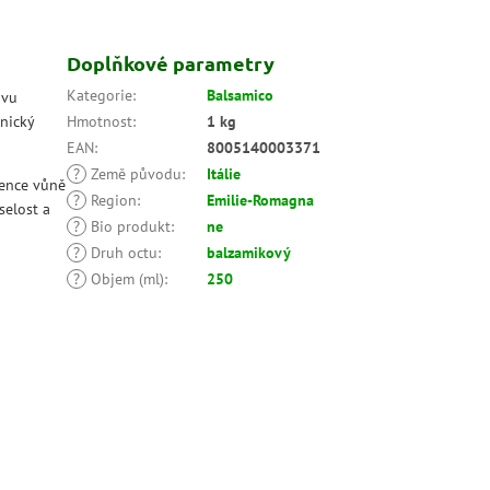
Doplňkové parametry
Kategorie
:
Balsamico
avu
anický
Hmotnost
:
1 kg
EAN
:
8005140003371
?
Země původu
:
Itálie
ence vůně
?
Region
:
Emilie-Romagna
selost a
?
Bio produkt
:
ne
?
Druh octu
:
balzamikový
?
Objem (ml)
:
250