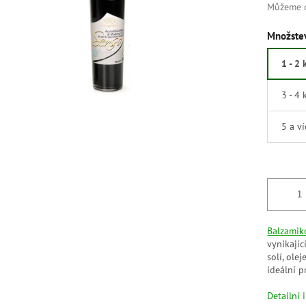
Můžeme d
Množstev
1 - 2 
3 - 4 
5 a v
Balzamik
vynikajíc
solí, ole
ideální p
Detailní 