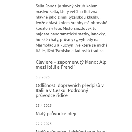
Sella Ronda je slavný okruh kolem
masivu Sella, který většina lidí zná
hlavně jako zimní lyžařskou klasiku.
Jenže oblast kolem Arabby má obrovské
kouzlo i v létě. Místo sjezdovek tu
najdete panoramatické stezky, lanovky,
horské chaty, průsmyky, výhledy na
Marmoladu a kuchyni, ve které se míchá
Itálie, Jižní Tyrolsko a ladinská tradice.
Claviere – zapomenutý klenot Alp
mezi Itálií a Francií
5.8.2025
Odlišnosti dopravních předpisů v
Itálii a v Česku: Podrobný
průvodce řidiče
25.4.2025
Malý průvodce oleji
22.2.2025
Malý průvodce italskými moukami