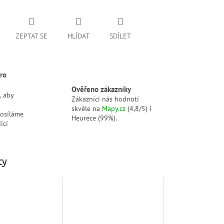
ZEPTAT SE
HLÍDAT
SDÍLET
ro
Ověřeno zákazníky
, aby
Zákazníci nás hodnotí
skvěle na
Mapy.cz
(4,8/5) i
posíláme
Heurece (99%).
icí
ty