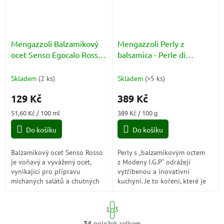
Mengazzoli Balzamikový
Mengazzoli Perly z
ocet Senso Egocalo Rosso
balsamica - Perle di
Cubana (Aceto Balsamico
Balsamico Senso 100g
di Modena) IGP 250ml
Skladem
(
2 ks
)
Skladem
(
>5 ks
)
129 Kč
389 Kč
Měrná
Měrná
51,60 Kč / 100 ml
389 Kč / 100 g
cena:
cena:
Do košíku
Do košíku
Balzamikový ocet Senso Rosso
Perly s „balzamikovým octem
je voňavý a vyvážený ocet,
z Modeny I.G.P“ odrážejí
vynikající pro přípravu
vytříbenou a inovativní
míchaných salátů a chutných
kuchyni. Je to koření, které je
zálivek se solí, olejem a
ceněno pro svou strukturu
příchutěmi. Je to organický
i chuť. Perly v ústech explodují
S
produkt, a...
a...
1
3
t
r
34
položek celkem