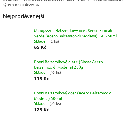
sýrech nebo dezertu.
Nejprodávanější
Mengazzoli Balzamikový ocet Senso Egocalo
Verde (Aceto Balsamico di Modena) IGP 250ml
Skladem
(
1 ks
)
65 Kč
Ponti Balzamikové glazé (Glassa Aceto
Balsamico di Modena) 250g
Skladem
(
>5 ks
)
119 Kč
Ponti Balzamikový ocet (Aceto Balsamico di
Modena) 500ml
Skladem
(
>5 ks
)
129 Kč
Ř