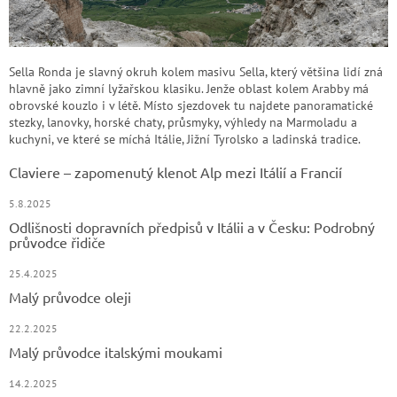
Sella Ronda je slavný okruh kolem masivu Sella, který většina lidí zná
hlavně jako zimní lyžařskou klasiku. Jenže oblast kolem Arabby má
obrovské kouzlo i v létě. Místo sjezdovek tu najdete panoramatické
stezky, lanovky, horské chaty, průsmyky, výhledy na Marmoladu a
kuchyni, ve které se míchá Itálie, Jižní Tyrolsko a ladinská tradice.
Claviere – zapomenutý klenot Alp mezi Itálií a Francií
5.8.2025
Odlišnosti dopravních předpisů v Itálii a v Česku: Podrobný
průvodce řidiče
25.4.2025
Malý průvodce oleji
22.2.2025
Malý průvodce italskými moukami
14.2.2025