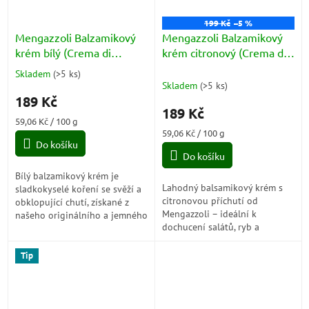
199 Kč
–5 %
Mengazzoli Balzamikový
Mengazzoli Balzamikový
krém bílý (Crema di
krém citronový (Crema di
Balsamico White) 320g
Balsamico Limone) 320g
Skladem
(
>5 ks
)
Průměrné
Skladem
(
>5 ks
)
hodnocení
189 Kč
produktu
189 Kč
je
Měrná
59,06 Kč / 100 g
5,0
cena:
Měrná
59,06 Kč / 100 g
z
Do košíku
cena:
5
Do košíku
hvězdiček.
Bílý balzamikový krém je
Lahodný balsamikový krém s
sladkokyselé koření se svěží a
citronovou příchutí od
obklopující chutí, získané z
Mengazzoli – ideální k
našeho originálního a jemného
dochucení salátů, ryb a
bílého balzamikového a
dezertů. Objevte svěžest
vanilkového dresinku.
citronu v elegantní balení!
Tip