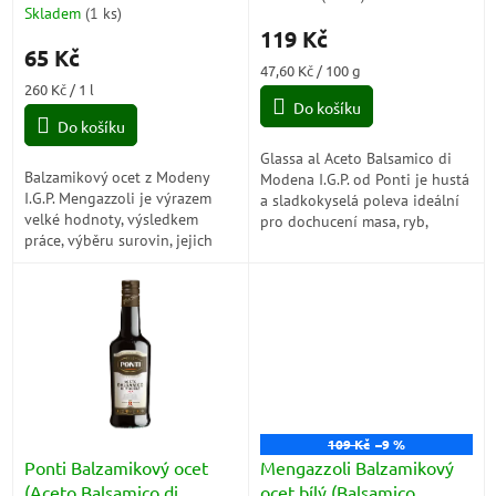
t
Modena) IGP 250ml
Skladem
(
1 ks
)
hodnocení
ů
119 Kč
produktu
65 Kč
je
Měrná
47,60 Kč / 100 g
5,0
Měrná
cena:
260 Kč / 1 l
z
cena:
Do košíku
5
Do košíku
hvězdiček.
Glassa al Aceto Balsamico di
Balzamikový ocet z Modeny
Modena I.G.P. od Ponti je hustá
I.G.P. Mengazzoli je výrazem
a sladkokyselá poleva ideální
velké hodnoty, výsledkem
pro dochucení masa, ryb,
práce, výběru surovin, jejich
zeleniny, sýrů a dezertů.
přeměny a zušlechťování.
109 Kč
–9 %
Ponti Balzamikový ocet
Mengazzoli Balzamikový
(Aceto Balsamico di
ocet bílý (Balsamico