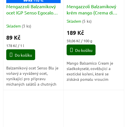
99 Kč
–10 %
Mengazzoli Balzamikový
Mengazzoli Balzamikový
ocet IGP Senso Egocalo
krém mango (Crema di
Verde (Aceto Balsamico di
Balsamico Mango) 320g
Skladem
(
5 ks
)
Průměrné
Modena) 500ml
Skladem
(
3 ks
)
hodnocení
189 Kč
produktu
89 Kč
je
Měrná
59,06 Kč / 100 g
5,0
Měrná
cena:
178 Kč / 1 l
z
cena:
Do košíku
5
Do košíku
hvězdiček.
Mango Balsamico Cream je
Balzamikový ocet Senso Blu je
sladkokyselé, osvěžující a
voňavý a vyvážený ocet,
exotické koření, které se
vynikající pro přípravu
získává pomalu vroucím
míchaných salátů a chutných
vinným octem, mangovou
zálivek se solí, olejem a
šťávou a hroznovou šťávou.
příchutěmi. Je to organický
Nechá se několik měsíců...
produkt, a proto...