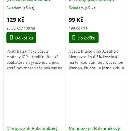
Modena) 500ml
Bianco) 500 ml
Skladem
(
>5 ks
)
Skladem
(
>5 ks
)
Průměrné
Průměrné
hodnocení
hodnocení
129 Kč
99 Kč
produktu
produktu
je
je
Měrná
Měrná
25,80 Kč / 100 ml
198 Kč / 1 l
5,0
5,0
cena:
cena:
z
z
Do košíku
Do košíku
5
5
hvězdiček.
hvězdiček.
Ponti Balsamický ocet z
Ocet z bílého vína Acetificio
Modeny IGP – tradiční italská
Mengazzoli s 6,5% kyselostí
delikatesa s vyváženou chutí,
má lehkou vůni doprovázenou
která povznese vaše pokrmy na
jemnou, kulatou a jasnou chutí.
novou úroveň. Perfektní k
Vyrábí se podle osvědčené
salátům, masům i sýru.
tradice Acetificio Mengazzoli
z...
Mengazzoli Balzamikový
Mengazzoli Balzamikový