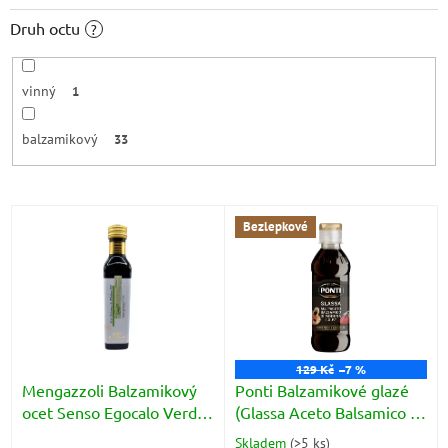
Druh octu
?
vinný
1
balzamikový
33
V
Bezlepkové
ý
p
i
s
p
r
o
129 Kč
–7 %
d
Mengazzoli Balzamikový
Ponti Balzamikové glazé
u
ocet Senso Egocalo Verde
(Glassa Aceto Balsamico di
k
(Aceto Balsamico di
Modena) 250g
Skladem
(
>5 ks
)
Průměrné