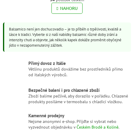
O
á
v
NAHORU
n
l
k
o
á
v
d
á
Balsamico není jen dochucovadlo – je to příběh o trpělivosti, kvalitě a
a
n
lásce k tradici. Vyberte si z naší nabídky balsamic různé doby zrání a
c
í
intenzity chuti a objevte, jak několik kapek dokáže proměnit obyčejné
í
jídlo v nezapomenutelný zážitek.
p
r
v
Přímý dovoz z Itálie
k
Většinu produktů dovážíme bez prostředníků přímo
y
od italských výrobců.
v
ý
p
Bezpečné balení i pro chlazené zboží
i
Zboží balíme pečlivě, aby dorazilo v pořádku. Chlazené
s
produkty posíláme v termoobalu s chladicí vložkou.
u
Kamenné prodejny
Nejsme anonymní e-shop. Přijďte si vybrat nebo
vyzvednout objednávku v
Českém Brodě a Kolíně
.