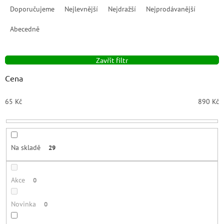
a
Doporučujeme
Nejlevnější
Nejdražší
Nejprodávanější
z
e
Abecedně
n
í
Zavřít filtr
p
r
Cena
o
d
65
Kč
890
Kč
u
k
t
ů
Na skladě
29
Akce
0
Novinka
0