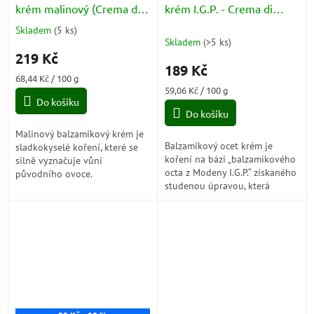
krém malinový (Crema di
krém I.G.P. - Crema di
Balsamico Lampone) 320g
Balsamico di Modena 320g
Skladem
(
5 ks
)
Průměrné
Skladem
(
>5 ks
)
hodnocení
219 Kč
produktu
189 Kč
je
Měrná
68,44 Kč / 100 g
5,0
cena:
Měrná
59,06 Kč / 100 g
z
Do košíku
cena:
5
Do košíku
hvězdiček.
Malinový balzamikový krém je
Balzamikový ocet krém je
sladkokyselé koření, které se
koření na bázi „balzamikového
silně vyznačuje vůní
octa z Modeny I.G.P.“ získaného
původního ovoce.
studenou úpravou, která
zabraňuje karbonizaci cukrů.
Výběr ingrediencí je pečlivý a...