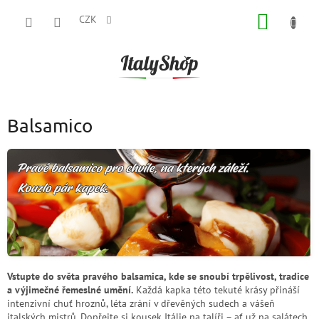
Přejít
NÁKUP
na
CZK
obsah
KOŠÍK
Balsamico
Vstupte do světa pravého balsamica, kde se snoubí trpělivost, tradice
a výjimečné řemeslné umění.
Každá kapka této tekuté krásy přináší
intenzivní chuť hroznů, léta zrání v dřevěných sudech a vášeň
italských mistrů. Dopřejte si kousek Itálie na talíři – ať už na salátech,