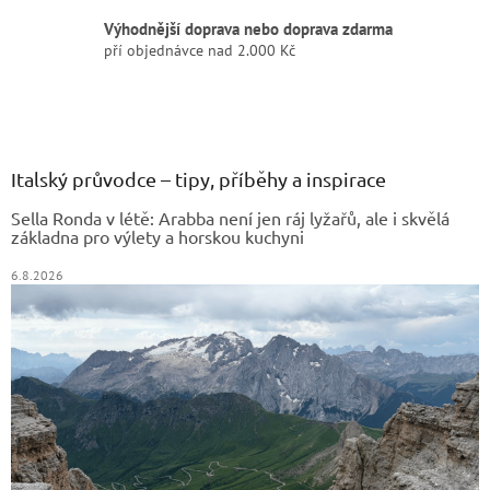
Výhodnější doprava nebo doprava zdarma
pří objednávce nad 2.000 Kč
Z
á
p
a
Italský průvodce – tipy, příběhy a inspirace
t
Sella Ronda v létě: Arabba není jen ráj lyžařů, ale i skvělá
í
základna pro výlety a horskou kuchyni
6.8.2026