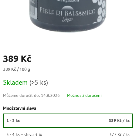
389 Kč
Měrná
389 Kč / 100 g
cena:
Skladem
(
>5 ks
)
Můžeme doručit do:
14.8.2026
Možnosti doručení
Množstevní sleva
1 - 2 ks
389 Kč
/ ks
3 - 4 ks = sleva 3 %
377 Kč
/ ks