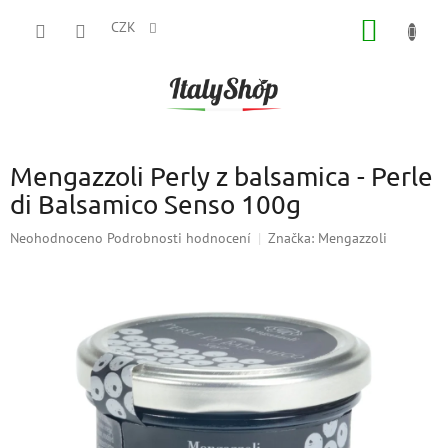
Přejít
NÁKUP
na
CZK
obsah
KOŠÍK
Mengazzoli Perly z balsamica - Perle
di Balsamico Senso 100g
Průměrné
Neohodnoceno
Podrobnosti hodnocení
Značka:
Mengazzoli
hodnocení
produktu
je
0,0
z
5
hvězdiček.