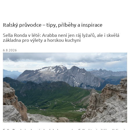
Z
á
p
a
Italský průvodce – tipy, příběhy a inspirace
t
Sella Ronda v létě: Arabba není jen ráj lyžařů, ale i skvělá
í
základna pro výlety a horskou kuchyni
6.8.2026