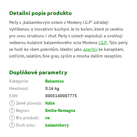
Detailní popis produktu
Perly s „balzamikovým octem z Modeny I.G.P“ odrážejí
vytříbenou a inovativní kuchyni. Je to koření, které je ceněno
pro svou strukturu i chuť. Perly v ústech explodují a uvolňují
veškerou kulatost balzamikového octa Modena
I.G.P.
. Tyto perly
se hodí ke všem pokrmům. Ideální jako
aperitiv
ke kanapkám,
ústřicím, salátům, foie gras, sýrům a mnoha dalším receptům.
Doplňkové parametry
Kategorie
:
Balsamico
Hmotnost
:
0.16 kg
EAN
:
8005140007775
?
Země původu
:
Itálie
?
Region
:
Emilie-Romagna
?
Bio produkt
:
ne
?
Druh octu
:
balzamikový