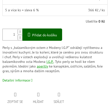
5 a více ks = sleva 6 %
366 Kč
/ ks
Ušetříte
0 Kč
Přidat do košíku
Perly s „balzamikovým octem z Modeny I.G.P“ odrážejí vytříbenou a
inovativní kuchyni. Je to koření, které je ceněno pro svou strukturu
i chuť. Perly v ústech explodují a uvolňují veškerou kulatost
balzamikového octa Modena
I.G.P.
. Tyto perly se hodí ke všem
pokrmům. Ideální jako
aperitiv
ke kanapkám, ústřicím, salátům, foie
gras, sýrům a mnoha dalším receptům.
Detailní informace
ZEPTAT SE
HLÍDAT
SDÍLET