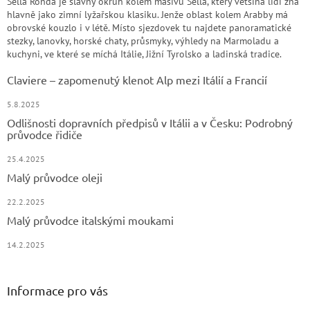
Sella Ronda je slavný okruh kolem masivu Sella, který většina lidí zná
hlavně jako zimní lyžařskou klasiku. Jenže oblast kolem Arabby má
obrovské kouzlo i v létě. Místo sjezdovek tu najdete panoramatické
stezky, lanovky, horské chaty, průsmyky, výhledy na Marmoladu a
kuchyni, ve které se míchá Itálie, Jižní Tyrolsko a ladinská tradice.
Claviere – zapomenutý klenot Alp mezi Itálií a Francií
5.8.2025
Odlišnosti dopravních předpisů v Itálii a v Česku: Podrobný
průvodce řidiče
25.4.2025
Malý průvodce oleji
22.2.2025
Malý průvodce italskými moukami
14.2.2025
Informace pro vás