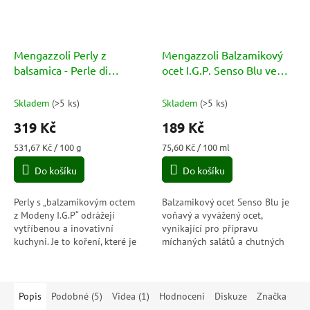
Mengazzoli Perly z
Mengazzoli Balzamikový
balsamica - Perle di
ocet I.G.P. Senso Blu ve
Balsamico Senso 60g
spreji - Aceto Balsamico di
Modena Spray 250ml
Skladem
(
>5 ks
)
Skladem
(
>5 ks
)
319 Kč
189 Kč
Měrná
Měrná
531,67 Kč / 100 g
75,60 Kč / 100 ml
cena:
cena:
Do košíku
Do košíku
Perly s „balzamikovým octem
Balzamikový ocet Senso Blu je
z Modeny I.G.P“ odrážejí
voňavý a vyvážený ocet,
vytříbenou a inovativní
vynikající pro přípravu
kuchyni. Je to koření, které je
míchaných salátů a chutných
ceněno pro svou strukturu
zálivek se solí, olejem a
i chuť. Perly v ústech explodují
příchutěmi. Je to organický
a...
produkt, a proto...
Popis
Podobné (5)
Videa (1)
Hodnocení
Diskuze
Značka