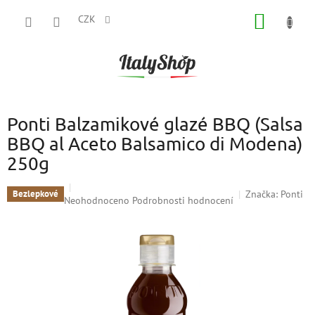
Přejít
NÁKUP
na
CZK
obsah
KOŠÍK
Ponti Balzamikové glazé BBQ (Salsa
BBQ al Aceto Balsamico di Modena)
250g
Značka:
Ponti
Bezlepkové
Průměrné
Neohodnoceno
Podrobnosti hodnocení
hodnocení
produktu
je
0,0
z
5
hvězdiček.