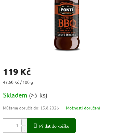
119 Kč
Měrná
47,60 Kč / 100 g
cena:
Skladem
(
>5 ks
)
Můžeme doručit do:
13.8.2026
Možnosti doručení
Přidat do košíku