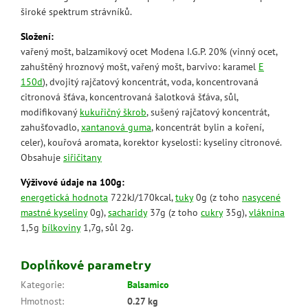
široké spektrum strávníků.
Složení:
vařený mošt, balzamikový ocet Modena I.G.P. 20% (vinný ocet,
zahuštěný hroznový mošt, vařený mošt, barvivo: karamel
E
150d
), dvojitý rajčatový koncentrát, voda, koncentrovaná
citronová šťáva, koncentrovaná šalotková šťáva, sůl,
modifikovaný
kukuřičný škrob
, sušený rajčatový koncentrát,
zahušťovadlo,
xantanová guma
, koncentrát bylin a koření,
celer), kouřová aromata, korektor kyselosti: kyseliny citronové.
Obsahuje
siřičitany
Výživové údaje na 100g:
energetická hodnota
722kJ/170kcal,
tuky
0g (z toho
nasycené
mastné kyseliny
0g),
sacharidy
37g (z toho
cukry
35g),
vláknina
1,5g
bílkoviny
1,7g, sůl 2g.
Doplňkové parametry
Kategorie
:
Balsamico
Hmotnost
:
0.27 kg