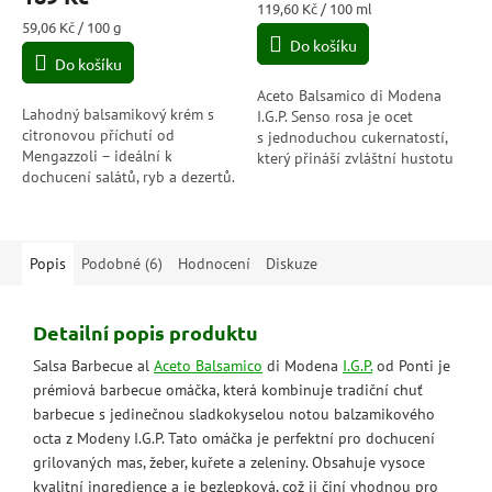
je
Měrná
119,60 Kč / 100 ml
5,0
Měrná
cena:
59,06 Kč / 100 g
cena:
Do košíku
z
Do košíku
5
hvězdiček.
Aceto Balsamico di Modena
Lahodný balsamikový krém s
I.G.P. Senso rosa je ocet
citronovou příchutí od
s jednoduchou cukernatostí,
Mengazzoli – ideální k
který přináší zvláštní hustotu
dochucení salátů, ryb a dezertů.
pro kulatost hodnot a
Objevte svěžest citronu v
jedinečné chutě.
elegantní balení!
Popis
Podobné (6)
Hodnocení
Diskuze
Detailní popis produktu
Salsa Barbecue al
Aceto Balsamico
di Modena
I.G.P.
od Ponti je
prémiová barbecue omáčka, která kombinuje tradiční chuť
barbecue s jedinečnou sladkokyselou notou balzamikového
octa z Modeny I.G.P. Tato omáčka je perfektní pro dochucení
grilovaných mas, žeber, kuřete a zeleniny. Obsahuje vysoce
kvalitní ingredience a je bezlepková, což ji činí vhodnou pro