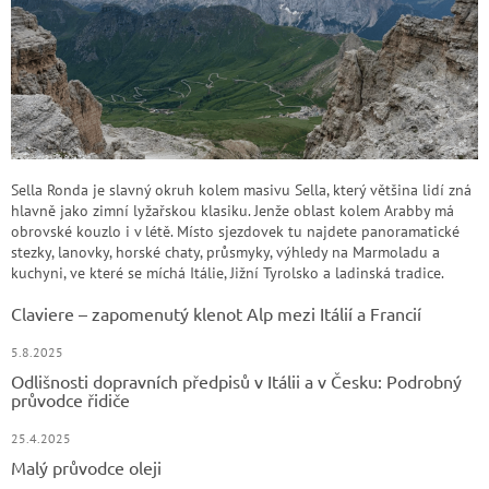
Sella Ronda je slavný okruh kolem masivu Sella, který většina lidí zná
hlavně jako zimní lyžařskou klasiku. Jenže oblast kolem Arabby má
obrovské kouzlo i v létě. Místo sjezdovek tu najdete panoramatické
stezky, lanovky, horské chaty, průsmyky, výhledy na Marmoladu a
kuchyni, ve které se míchá Itálie, Jižní Tyrolsko a ladinská tradice.
Claviere – zapomenutý klenot Alp mezi Itálií a Francií
5.8.2025
Odlišnosti dopravních předpisů v Itálii a v Česku: Podrobný
průvodce řidiče
25.4.2025
Malý průvodce oleji