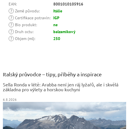
EAN
:
8001010105916
?
Země původu
:
Itálie
?
Certifikace potravin
:
IGP
?
Bio produkt
:
ne
?
Druh octu
:
balzamikový
?
Objem (ml)
:
250
Z
á
p
a
Italský průvodce – tipy, příběhy a inspirace
t
Sella Ronda v létě: Arabba není jen ráj lyžařů, ale i skvělá
í
základna pro výlety a horskou kuchyni
6.8.2026