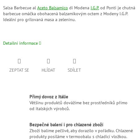
Salsa Barbecue al
Aceto Balsamico
di Modena
I.G.P.
od Ponti je chutná
barbecue omáčka obohacená balzamikovým octem z Modeny I.G.P.
Ideální pro grilovaná masa a zeleninu.
Detailní informace
ZEPTAT SE
HLÍDAT
SDÍLET
Přímý dovoz z Itálie
Většinu produktů dovážíme bez prostředníků přímo
od italských výrobců.
Bezpečné balení i pro chlazené zboží
Zboží balíme pečlivě, aby dorazilo v pořádku. Chlazené
produkty posíláme v termoobalu s chladicí vložkou.