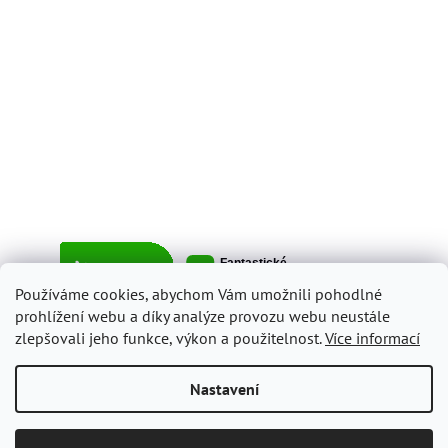
Používáme cookies, abychom Vám umožnili pohodlné
prohlížení webu a díky analýze provozu webu neustále
zlepšovali jeho funkce, výkon a použitelnost.
Více informací
Vytvořil Shoptet
Nastavení
Copyright 2026
ItalyShop.cz
. Všechna práva vyhrazena.
Upravit