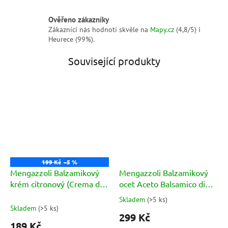
Ověřeno zákazníky
Zákazníci nás hodnotí skvěle na
Mapy.cz
(4,8/5) i
Heurece (99%).
Související produkty
199 Kč
–5 %
Mengazzoli Balzamikový
Mengazzoli Balzamikový
krém citronový (Crema di
ocet Aceto Balsamico di
Balsamico Limone) 320g
Modena IGP Calamaio
Skladem
(
>5 ks
)
Průměrné
Senso Rosa 250ml
Skladem
(
>5 ks
)
hodnocení
299 Kč
produktu
189 Kč