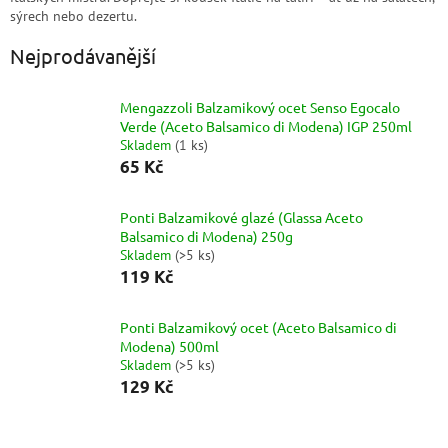
sýrech nebo dezertu.
Nejprodávanější
Mengazzoli Balzamikový ocet Senso Egocalo
Verde (Aceto Balsamico di Modena) IGP 250ml
Skladem
(
1 ks
)
65 Kč
Ponti Balzamikové glazé (Glassa Aceto
Balsamico di Modena) 250g
Skladem
(
>5 ks
)
119 Kč
Ponti Balzamikový ocet (Aceto Balsamico di
Modena) 500ml
Skladem
(
>5 ks
)
129 Kč
Ř