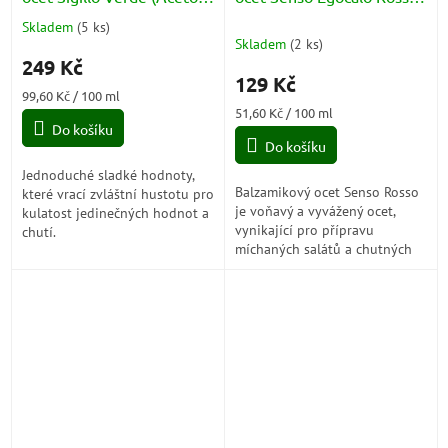
Balsamico di Modena) BIO
Cubana (Aceto Balsamico
Skladem
(
5 ks
)
Průměrné
IGP 250ml
di Modena) IGP 250ml
Skladem
(
2 ks
)
hodnocení
249 Kč
produktu
129 Kč
je
Měrná
99,60 Kč / 100 ml
5,0
cena:
Měrná
51,60 Kč / 100 ml
z
Do košíku
cena:
5
Do košíku
hvězdiček.
Jednoduché sladké hodnoty,
Balzamikový ocet Senso Rosso
které vrací zvláštní hustotu pro
je voňavý a vyvážený ocet,
kulatost jedinečných hodnot a
vynikající pro přípravu
chutí.
míchaných salátů a chutných
zálivek se solí, olejem a
příchutěmi. Je to organický
produkt, a...