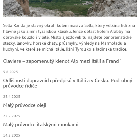
Sella Ronda je slavný okruh kolem masivu Sella, který většina lidí zná
hlavně jako zimní lyžařskou klasiku. Jenže oblast kolem Arabby má
obrovské kouzlo i v létě. Místo sjezdovek tu najdete panoramatické
stezky, lanovky, horské chaty, průsmyky, výhledy na Marmoladu a
kuchyni, ve které se míchá Itálie, Jižní Tyrolsko a ladinská tradice.
Claviere – zapomenutý klenot Alp mezi Itálií a Francií
5.8.2025
Odlišnosti dopravních předpisů v Itálii a v Česku: Podrobný
průvodce řidiče
25.4.2025
Malý průvodce oleji
22.2.2025
Malý průvodce italskými moukami
14.2.2025