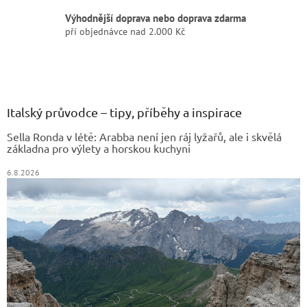
Výhodnější doprava nebo doprava zdarma
pří objednávce nad 2.000 Kč
Z
á
p
a
Italský průvodce – tipy, příběhy a inspirace
t
Sella Ronda v létě: Arabba není jen ráj lyžařů, ale i skvělá
í
základna pro výlety a horskou kuchyni
6.8.2026