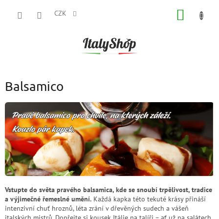
Přejít
NÁKUP
na
CZK
obsah
KOŠÍK
Balsamico
Vstupte do světa pravého balsamica, kde se snoubí trpělivost, tradice
a výjimečné řemeslné umění.
Každá kapka této tekuté krásy přináší
intenzivní chuť hroznů, léta zrání v dřevěných sudech a vášeň
italských mistrů. Dopřejte si kousek Itálie na talíři – ať už na salátech,