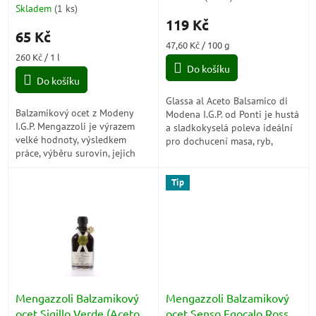
t
Modena) IGP 250ml
Skladem
(
1 ks
)
hodnocení
ů
119 Kč
produktu
65 Kč
je
Měrná
47,60 Kč / 100 g
5,0
Měrná
cena:
260 Kč / 1 l
z
cena:
Do košíku
5
Do košíku
hvězdiček.
Glassa al Aceto Balsamico di
Balzamikový ocet z Modeny
Modena I.G.P. od Ponti je hustá
I.G.P. Mengazzoli je výrazem
a sladkokyselá poleva ideální
velké hodnoty, výsledkem
pro dochucení masa, ryb,
práce, výběru surovin, jejich
zeleniny, sýrů a dezertů.
přeměny a zušlechťování.
Tip
Mengazzoli Balzamikový
Mengazzoli Balzamikový
ocet Sigillo Verde (Aceto
ocet Senso Egocalo Rosso