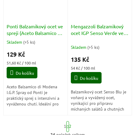
Ponti Balzamikový ocet ve
Mengazzoli Balzamikový
spreji (Aceto Balsamico di
ocet IGP Senso Verde ve
Modena Spray) 250ml
spreji - Aceto Balsamico di
Skladem
(
>5 ks
)
Průměrné
Modena Spray 250ml
Skladem
(
>5 ks
)
hodnocení
129 Kč
produktu
135 Kč
je
Měrná
51,60 Kč / 100 ml
5,0
cena:
Měrná
54 Kč / 100 ml
z
Do košíku
cena:
5
Do košíku
hvězdiček.
Aceto Balsamico di Modena
Balzamikový ocet Senso Blu je
I.G.P. Spray od Ponti je
voňavý a vyvážený ocet,
praktický sprej s intenzivní a
vynikající pro přípravu
vyváženou chutí. Ideální pro
míchaných salátů a chutných
dochucení masa, sýrů, zeleniny
zálivek se solí, olejem a
a ovoce.
příchutěmi. Je to organický
S
produkt, a proto...
1
2
t
r
24
položek celkem