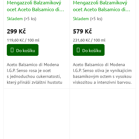
Mengazzoli Balzamikový
Mengazzoli Balzamikový
ocet Aceto Balsamico di
ocet Aceto Balsamico di
Modena IGP Calamaio
Modena IGP Calamaio
Skladem
(
>5 ks
)
Skladem
(
>5 ks
)
Průměrné
Průměrné
Senso Rosa 250ml
Senso Verde Oliva 250ml
hodnocení
hodnocení
299 Kč
579 Kč
produktu
produktu
je
je
Měrná
Měrná
119,60 Kč / 100 ml
231,60 Kč / 100 ml
5,0
5,0
cena:
cena:
z
z
Do košíku
Do košíku
5
5
hvězdiček.
hvězdiček.
Aceto Balsamico di Modena
Aceto Balsamico di Modena
I.G.P. Senso rosa je ocet
I.G.P. Senso oliva je vynikajícím
s jednoduchou cukernatostí,
basamikovým octem s vysokou
který přináší zvláštní hustotu
viskozitou a intenzivní barvou.
pro kulatost hodnot a
Jeho komplexní chuť a hustota
jedinečné chutě.
vynikají ve spojení s bílým...