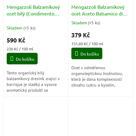
Mengazzoli Balzamikový
Mengazzoli Balzamikový
ocet bílý (Condimento
ocet Aceto Balsamico di
Balsamico Bianco) BIO
Modena IGP Calamaio
Skladem
(
>5 ks
)
Průměrné
250ml
Senso Azzuro 250ml
Skladem
(
>5 ks
)
hodnocení
379 Kč
produktu
590 Kč
je
Měrná
151,60 Kč / 100 ml
2,0
Měrná
cena:
236 Kč / 100 ml
z
cena:
Do košíku
5
Do košíku
hvězdiček.
Ocet s odměřenou
Tento organický bílý
organoleptickou hodnotou,
balzamikový dresink zrající v
která je dána komplexností
barrique je sladký a vysoce
obsahu cukru a kyselin,
aromatický produkt se
výraznou svěžestí a skvělou
sametovou a příjemnou
vyvážeností, které dodávají
kyselinkou.
produktu vlastnosti...