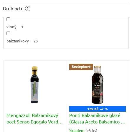
Druh octu
?
vinný
1
balzamikový
23
V
Bezlepkové
ý
p
i
s
p
r
o
129 Kč
–7 %
d
Mengazzoli Balzamikový
Ponti Balzamikové glazé
u
ocet Senso Egocalo Verde
(Glassa Aceto Balsamico di
k
(Aceto Balsamico di
Modena) 250g
Skladem
(
>5 ks
)
Průměrné