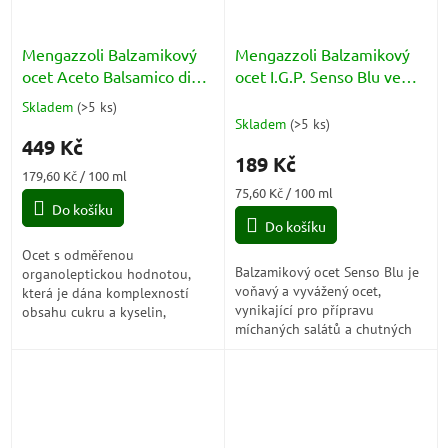
Mengazzoli Balzamikový
Mengazzoli Balzamikový
ocet Aceto Balsamico di
ocet I.G.P. Senso Blu ve
Modena IGP Calamaio
spreji - Aceto Balsamico di
Skladem
(
>5 ks
)
Průměrné
Senso Azzuro BOX 250ml
Modena Spray 250ml
Skladem
(
>5 ks
)
hodnocení
449 Kč
produktu
189 Kč
je
Měrná
179,60 Kč / 100 ml
5,0
cena:
Měrná
75,60 Kč / 100 ml
z
Do košíku
cena:
5
Do košíku
hvězdiček.
Ocet s odměřenou
Balzamikový ocet Senso Blu je
organoleptickou hodnotou,
voňavý a vyvážený ocet,
která je dána komplexností
vynikající pro přípravu
obsahu cukru a kyselin,
míchaných salátů a chutných
výraznou svěžestí a skvělou
zálivek se solí, olejem a
vyvážeností, které dodávají
příchutěmi. Je to organický
produktu vlastnosti...
produkt, a proto...