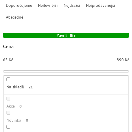
a
Doporučujeme
Nejlevnější
Nejdražší
Nejprodávanější
z
e
Abecedně
n
í
Zavřít filtr
p
r
Cena
o
d
65
Kč
890
Kč
u
k
t
ů
Na skladě
21
Akce
0
Novinka
0