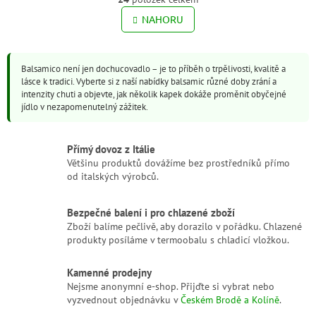
O
á
v
NAHORU
n
l
k
o
á
v
d
á
Balsamico není jen dochucovadlo – je to příběh o trpělivosti, kvalitě a
a
n
lásce k tradici. Vyberte si z naší nabídky balsamic různé doby zrání a
c
í
intenzity chuti a objevte, jak několik kapek dokáže proměnit obyčejné
í
jídlo v nezapomenutelný zážitek.
p
r
v
Přímý dovoz z Itálie
k
Většinu produktů dovážíme bez prostředníků přímo
y
od italských výrobců.
v
ý
p
Bezpečné balení i pro chlazené zboží
i
Zboží balíme pečlivě, aby dorazilo v pořádku. Chlazené
s
produkty posíláme v termoobalu s chladicí vložkou.
u
Kamenné prodejny
Nejsme anonymní e-shop. Přijďte si vybrat nebo
vyzvednout objednávku v
Českém Brodě a Kolíně
.