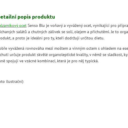
etailní popis produktu
alzamikový ocet
Senso Blu je voňavý a vyvážený ocet, vynikající pro přípr
chaných salátů a chutných zálivek se solí, olejem a příchutěmi. Je to org
odukt, a proto je ideální pro ty, kteří dodržují určitou dietu.
obře vyvážená rovnováha mezi moštem a vinným octem s ohledem na es
chuti určuje produkt skvělé organoleptické kvality, v němž se sladkost, ky
ně spojují ve vzácné kombinaci, která je pro něj typická.
oto ilustrační)