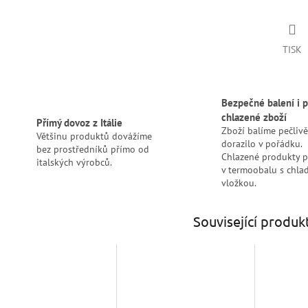
TISK
Bezpečné balení i p
chlazené zboží
Přímý dovoz z Itálie
Zboží balíme pečlivě
Většinu produktů dovážíme
dorazilo v pořádku.
bez prostředníků přímo od
Chlazené produkty 
italských výrobců.
v termoobalu s chlad
vložkou.
Související produk