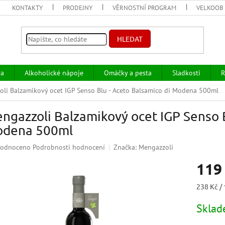
KONTAKTY
PRODEJNY
VĚRNOSTNÍ PROGRAM
VELKOOB
HLEDAT
va
Alkoholické nápoje
Omáčky a pesta
Sladkosti
R
li Balzamikový ocet IGP Senso Blu - Aceto Balsamico di Modena 500ml
ngazzoli Balzamikový ocet IGP Senso B
dena 500ml
ěrné
odnoceno
Podrobnosti hodnocení
Značka:
Mengazzoli
ocení
119
uktu
Měrná
238 Kč / 
cena:
Skla
iček.