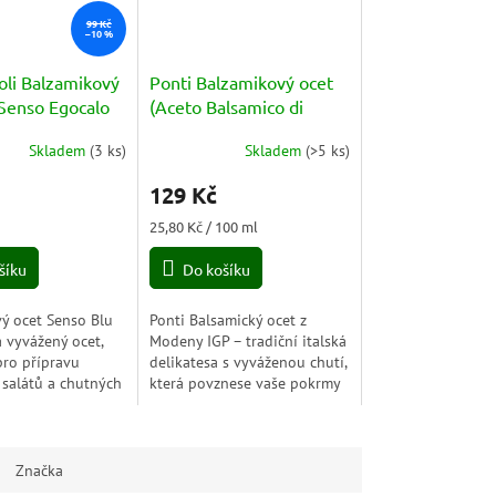
99 Kč
–10 %
li Balzamikový
Ponti Balzamikový ocet
 Senso Egocalo
(Aceto Balsamico di
ceto Balsamico
Modena) 500ml
Skladem
(
3 ks
)
Skladem
(
>5 ks
)
a) 500ml
Průměrné
hodnocení
129 Kč
produktu
je
Měrná
25,80 Kč / 100 ml
5,0
cena:
z
šíku
Do košíku
5
hvězdiček.
ý ocet Senso Blu
Ponti Balsamický ocet z
a vyvážený ocet,
Modeny IGP – tradiční italská
pro přípravu
delikatesa s vyváženou chutí,
salátů a chutných
která povznese vaše pokrmy
solí, olejem a
na novou úroveň. Perfektní k
 Je to organický
salátům, masům i sýru.
proto...
Značka