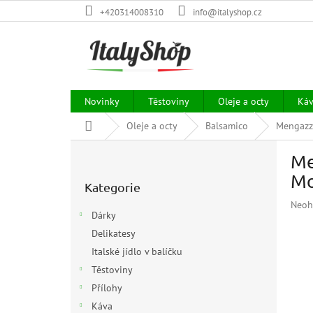
Přejít
+420314008310
info@italyshop.cz
na
obsah
Novinky
Těstoviny
Oleje a octy
Ká
Domů
Oleje a octy
Balsamico
Mengazzo
P
Me
o
Přeskočit
s
Mo
Kategorie
kategorie
t
Prům
Neoh
r
Dárky
hodn
a
prod
Delikatesy
n
je
Italské jídlo v balíčku
n
0,0
í
Těstoviny
z
p
5
Přílohy
hvězd
a
Káva