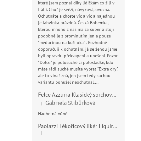
které jsem poznal díky lidičkám co žijí v
Itálii. Chuť je svěží, návyková, ovocná.
Ochutnáte a chcete víc a víc a najednou
je lahvinka prázdná. Česká Bohemka,
kterou mnoho z nás má za super a stojí
podobně je z prominutím jen a pouze
"meducínou na kuří oka" . Rozhodně
doporučuji k ochutnání, já se ženou jsme
byli opravdu překvapeni a unešeni. Pozor
"Dolce" je polosuché či polosladké, kdo
máte rádi suché musíte vybrat "Extra dry",
ale to vinař zná, jen jsem tedy suchou
variantu bohužel neochutnal....
Felce Azzurra Klasický sprchový gel - doccia gel 400ml
Gabriela Stibůrková
|
Hodnocení produktu je 5 z 5 hvězdiček.
Nádherná vůně
Paolazzi Lékořicový likér Liquirizia 24% 0,7L
|
Hodnocení produktu je 5 z 5 hvězdiček.