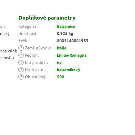
Doplňkové parametry
Kategorie
:
Balsamico
avu
anický
Hmotnost
:
0.925 kg
EAN
:
8005140001933
?
Země původu
:
Itálie
ence vůně
?
Region
:
Emilie-Romagna
selost a
?
Bio produkt
:
ne
?
Druh octu
:
balzamikový
?
Objem (ml)
:
500