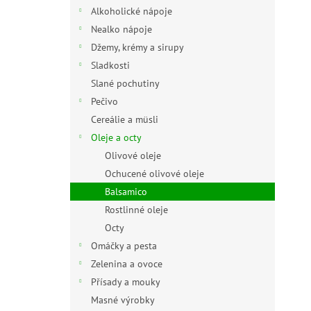
n
Alkoholické nápoje
e
Nealko nápoje
l
Džemy, krémy a sirupy
Sladkosti
Slané pochutiny
Pečivo
Cereálie a müsli
Oleje a octy
Olivové oleje
Ochucené olivové oleje
Balsamico
Rostlinné oleje
Octy
Omáčky a pesta
Zelenina a ovoce
Přísady a mouky
Masné výrobky