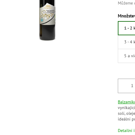
Můžeme d
Množstev
1 - 2 
3 - 4 
5 a v
Balzamik
vynikajíc
solí, ole
ideální p
Detailní 