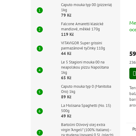
Caputo mouka typ 00 (pizzeria)
1kg
79 Kč
Me
Falcone Amaretti klasické
oc
mandlové, měkké 170g
119 Kč
Ba
25
VITAVIGOR Super grissini
parmazánové tyčinky 110g
59
44 Kč
Měr
236
Le 5 Stagioni mouka 00 na
cen
neapolskou pizzu Napolitana
1kg
65 Kč
Caputo mouka typ 0 (Manitoba
Ten
Oro) 1kg
bal
89 Kč
bar
aro
La Molisana Spaghetti (No. 15)
sam
500g
49 Kč
kys
Bartolini Olivový olej extra
P
virgin "Angeli" (100% Italiano) -
za studena lisovaný 0,5L (plech)