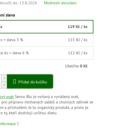
oručit do:
13.8.2026
Možnosti doručení
ní sleva
ks
119 Kč
/ ks
ks = sleva 3 %
115 Kč
/ ks
íce ks = sleva 6 %
112 Kč
/ ks
Ušetříte
0 Kč
Přidat do košíku
ový ocet
Senso Blu je voňavý a vyvážený ocet,
í pro přípravu míchaných salátů a chutných zálivek se
jem a příchutěmi. Je to organický produkt, a proto je
ro ty, kteří dodržují určitou dietu.
informace