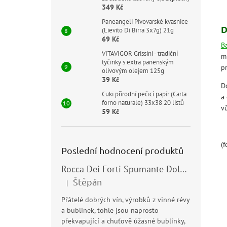
349 Kč
Paneangeli Pivovarské kvasnice
D
(Lievito Di Birra 3x7g) 21g
69 Kč
B
VITAVIGOR Grissini - tradiční
mí
tyčinky s extra panenským
pr
olivovým olejem 125g
39 Kč
D
Cuki přírodní pečicí papír (Carta
a 
forno naturale) 33x38 20 listů
vů
59 Kč
(f
Poslední hodnocení produktů
Rocca Dei Forti Spumante Dolce 11,5% 0,75l
Štěpán
|
Hodnocení produktu je 5 z 5 hvězdiček.
Přátelé dobrých vín, výrobků z vinné révy
a bublinek, tohle jsou naprosto
překvapující a chuťově úžasné bublinky,