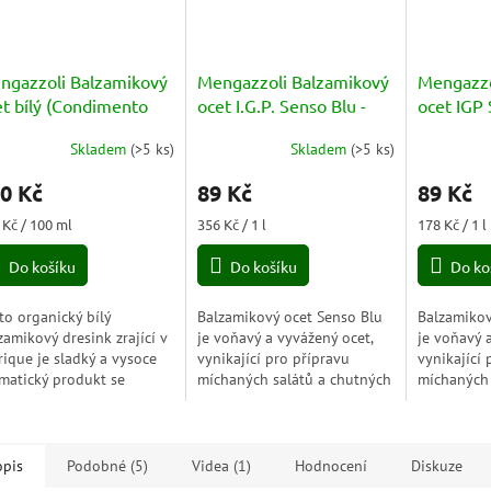
ngazzoli Balzamikový
Mengazzoli Balzamikový
Mengazzo
et bílý (Condimento
ocet I.G.P. Senso Blu -
ocet IGP
lsamico Bianco) BIO
Aceto Balsamico di
Verde (A
Skladem
(
>5 ks
)
Skladem
(
>5 ks
)
0ml
Modena 250ml
di Moden
0 Kč
89 Kč
89 Kč
ná
Měrná
Měrná
 Kč / 100 ml
356 Kč / 1 l
178 Kč / 1 l
a:
cena:
cena:
Do košíku
Do košíku
Do ko
to organický bílý
Balzamikový ocet Senso Blu
Balzamikov
zamikový dresink zrající v
je voňavý a vyvážený ocet,
je voňavý 
rique je sladký a vysoce
vynikající pro přípravu
vynikající 
matický produkt se
míchaných salátů a chutných
míchaných 
etovou a příjemnou
zálivek se solí, olejem a
zálivek se 
elinkou.
příchutěmi. Je to organický
příchutěmi.
produkt, a proto...
produkt, a 
opis
Podobné (5)
Videa (1)
Hodnocení
Diskuze