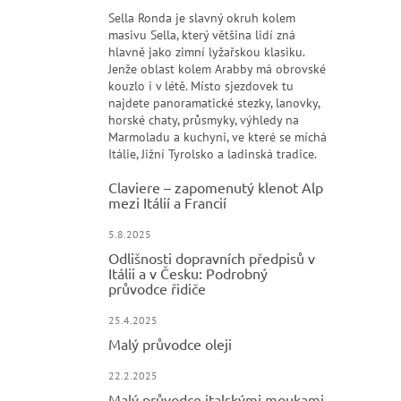
Sella Ronda je slavný okruh kolem
masivu Sella, který většina lidí zná
hlavně jako zimní lyžařskou klasiku.
Jenže oblast kolem Arabby má obrovské
kouzlo i v létě. Místo sjezdovek tu
najdete panoramatické stezky, lanovky,
horské chaty, průsmyky, výhledy na
Marmoladu a kuchyni, ve které se míchá
Itálie, Jižní Tyrolsko a ladinská tradice.
Claviere – zapomenutý klenot Alp
mezi Itálií a Francií
5.8.2025
Odlišnosti dopravních předpisů v
Itálii a v Česku: Podrobný
průvodce řidiče
25.4.2025
Malý průvodce oleji
22.2.2025
Malý průvodce italskými moukami