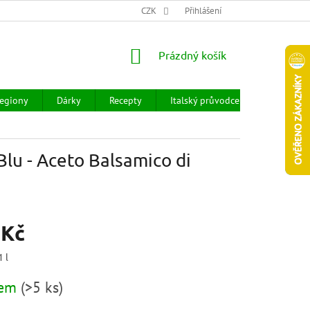
CHOD
HODNOCENÍ OBCHODU
CZK
OBCHODNÍ PODMÍNKY
Přihlášení
DOPR
NÁKUPNÍ
Prázdný košík
KOŠÍK
egiony
Dárky
Recepty
Italský průvodce
Prodejny
lu - Aceto Balsamico di
 Kč
1 l
dem
(
>5 ks
)