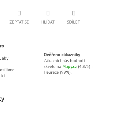
ZEPTAT SE
HLÍDAT
SDÍLET
ro
Ověřeno zákazníky
, aby
Zákazníci nás hodnotí
skvěle na
Mapy.cz
(4,8/5) i
posíláme
Heurece (99%).
icí
ty