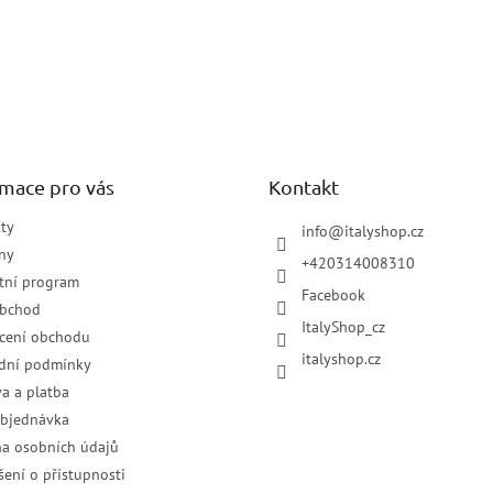
rmace pro vás
Kontakt
ty
info
@
italyshop.cz
ny
+420314008310
tní program
Facebook
obchod
ItalyShop_cz
cení obchodu
italyshop.cz
dní podmínky
a a platba
objednávka
a osobních údajů
šení o přístupnosti