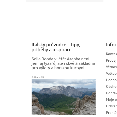
Z
á
p
a
t
í
Italský průvodce – tipy,
Info
příběhy a inspirace
Kontak
Sella Ronda v létě: Arabba není
Prodej
jen ráj lyžařů, ale i skvělá základna
Věrnos
pro výlety a horskou kuchyni
Velko
6.8.2026
Hodno
Obcho
Doprav
Moje 
Ochran
Prohlá