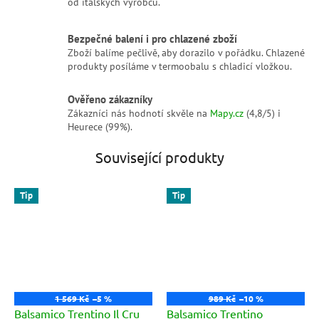
od italských výrobců.
Bezpečné balení i pro chlazené zboží
Zboží balíme pečlivě, aby dorazilo v pořádku. Chlazené
produkty posíláme v termoobalu s chladicí vložkou.
Ověřeno zákazníky
Zákazníci nás hodnotí skvěle na
Mapy.cz
(4,8/5) i
Heurece (99%).
Související produkty
Tip
Tip
1 569 Kč
–5 %
989 Kč
–10 %
Balsamico Trentino Il Cru
Balsamico Trentino