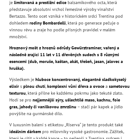
je
limitovaná a prestižní edice
balsamikového octa, která
představuje absolutní vrchol řemeslné výroby vinařství
Bertazzo. Tento ocet vzniká v historickém srdci Trentina pod
dohledem
rodiny Bombardelli
, která po generace pečuje o
vinnou révu a zraje ho podle přísných pravidel v malém
množství.
Hroznový mošt z hroznů odrůdy Gewürztraminer, vařený a
následně zrající 11 let v 11 dřevěných sudech s 8 různými
esencemi (dub, moruše, kaštan, akát, třešeň, jasan, jalovec a
hruška).
Výsledkem je
hluboce koncentrovaný, elegantně sladkokyselý
elixír
s
plnou chutí
,
komplexní vůní dřeva a ovoce
a
sametovou
texturou
, která přilne ke každému pokrmu jako tekuté zlato.
Hodí se pro
nejjemnější sýry, ušlechtilé maso, kachnu, foie
gras, jahody či vanilkovou zmrzlinu
– stačí pár kapek a jídlo
povýšíte na gurmánské dílo.
V luxusním balení s etiketou „Riserva“ je tento produkt také
ideálním dárkem
pro milovníky vysoké gastronomie. Zážitek,
který je cítit v každé kapce – to nejlepší z Trentina, srdcem i