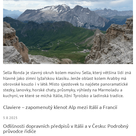
Sella Ronda je slavný okruh kolem masivu Sella, který většina lidí zná
hlavně jako zimní lyžařskou klasiku. Jenže oblast kolem Arabby má
obrovské kouzlo i v létě. Místo sjezdovek tu najdete panoramatické
stezky, lanovky, horské chaty, průsmyky, výhledy na Marmoladu a
kuchyni, ve které se míchá Itálie, Jižní Tyrolsko a ladinská tradice.
Claviere – zapomenutý klenot Alp mezi Itálií a Francií
5.8.2025
Odlišnosti dopravních předpisů v Itálii a v Česku: Podrobný
průvodce řidiče