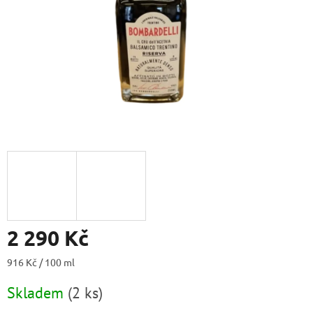
2 290 Kč
Měrná
916 Kč / 100 ml
cena:
Skladem
(
2 ks
)