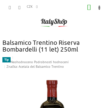
Přejít
NÁKUP
na
CZK
obsah
KOŠÍK
Balsamico Trentino Riserva
Bombardelli (11 let) 250ml
Tip
Průměrné
Neohodnoceno
Podrobnosti hodnocení
hodnocení
Značka:
Acetaia del Balsamico Trentino
produktu
je
0,0
z
5
hvězdiček.