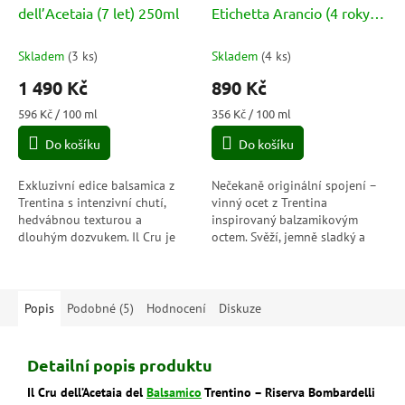
dell’Acetaia (7 let) 250ml
Etichetta Arancio (4 roky)
250ml
Skladem
(
3 ks
)
Skladem
(
4 ks
)
1 490 Kč
890 Kč
Měrná
Měrná
596 Kč / 100 ml
356 Kč / 100 ml
cena:
cena:
Do košíku
Do košíku
Exkluzivní edice balsamica z
Nečekaně originální spojení –
Trentina s intenzivní chutí,
vinný ocet z Trentina
hedvábnou texturou a
inspirovaný balzamikovým
dlouhým dozvukem. Il Cru je
octem. Svěží, jemně sladký a
výběrový poklad pro ty, kteří
ideální pro ty, kteří hledají
hledají jedinečný chuťový
chuťovou rovnováhu mezi
zážitek a...
severem a jihem...
Popis
Podobné (5)
Hodnocení
Diskuze
Detailní popis produktu
Il Cru dell’Acetaia del
Balsamico
Trentino – Riserva Bombardelli