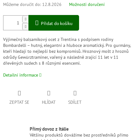
Můžeme doručit do:
12.8.2026
Možnosti doručení
Přidat do košíku
Výjimečný balsamikový ocet z Trentina s podpisem rodiny
Bombardelli – hutný, elegantní a hluboce aromatický. Pro gurmány,
kteří hledají to nejlepší bez kompromisů. Hroznový mošt z hroznů
odrůdy Gewürztraminer, vařený a následně zrající 11 let v 11
dřevěných sudech s 8 různými esencemi.
Detailní informace
ZEPTAT SE
HLÍDAT
SDÍLET
Přímý dovoz z Itálie
Většinu produktů dovážíme bez prostředníků přímo