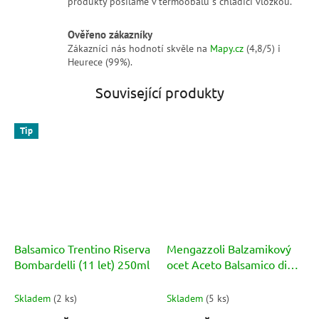
produkty posíláme v termoobalu s chladicí vložkou.
Ověřeno zákazníky
Zákazníci nás hodnotí skvěle na
Mapy.cz
(4,8/5) i
Heurece (99%).
Související produkty
Tip
Balsamico Trentino Riserva
Mengazzoli Balzamikový
Bombardelli (11 let) 250ml
ocet Aceto Balsamico di
Modena IGP Calamaio
Senso ORO BOX 250ml
Skladem
(
2 ks
)
Skladem
(
5 ks
)