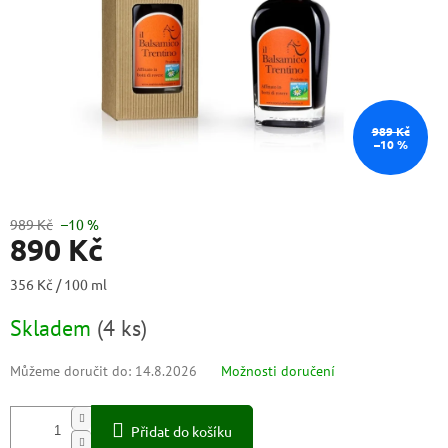
989 Kč
–10 %
989 Kč
–10 %
890 Kč
Měrná
356 Kč / 100 ml
cena:
Skladem
(
4 ks
)
Můžeme doručit do:
14.8.2026
Možnosti doručení
Přidat do košíku