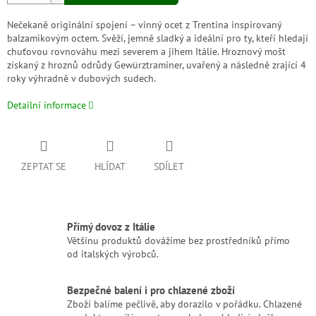
Nečekaně originální spojení – vinný ocet z Trentina inspirovaný
balzamikovým octem. Svěží, jemně sladký a ideální pro ty, kteří hledají
chuťovou rovnováhu mezi severem a jihem Itálie. Hroznový mošt
získaný z hroznů odrůdy Gewürztraminer, uvařený a následně zrající 4
roky výhradně v dubových sudech.
Detailní informace
ZEPTAT SE
HLÍDAT
SDÍLET
Přímý dovoz z Itálie
Většinu produktů dovážíme bez prostředníků přímo
od italských výrobců.
Bezpečné balení i pro chlazené zboží
Zboží balíme pečlivě, aby dorazilo v pořádku. Chlazené