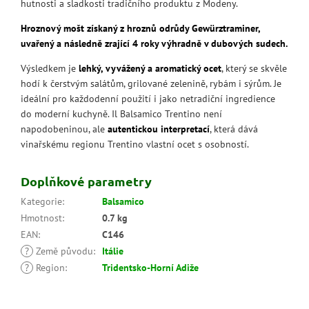
hutnosti a sladkosti tradičního produktu z Modeny.
Hroznový mošt získaný z hroznů odrůdy Gewürztraminer,
uvařený a následně zrající 4 roky výhradně v dubových sudech.
Výsledkem je
lehký, vyvážený a aromatický ocet
, který se skvěle
hodí k čerstvým salátům, grilované zelenině, rybám i sýrům. Je
ideální pro každodenní použití i jako netradiční ingredience
do moderní kuchyně. Il Balsamico Trentino není
napodobeninou, ale
autentickou interpretací
, která dává
vinařskému regionu Trentino vlastní ocet s osobností.
Doplňkové parametry
Kategorie
:
Balsamico
Hmotnost
:
0.7 kg
EAN
:
C146
?
Země původu
:
Itálie
?
Region
:
Tridentsko-Horní Adiže
Z