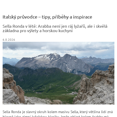
á
p
a
Italský průvodce – tipy, příběhy a inspirace
t
Sella Ronda v létě: Arabba není jen ráj lyžařů, ale i skvělá
í
základna pro výlety a horskou kuchyni
6.8.2026
Sella Ronda je slavný okruh kolem masivu Sella, který většina lidí zná
hlavně jako zimní lyžařskou klasiku. Jenže oblast kolem Arabby má