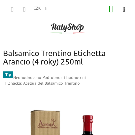
Přejít
NÁKUP
na
CZK
obsah
KOŠÍK
Balsamico Trentino Etichetta
Arancio (4 roky) 250ml
Tip
Průměrné
Neohodnoceno
Podrobnosti hodnocení
hodnocení
Značka:
Acetaia del Balsamico Trentino
produktu
je
0,0
z
5
hvězdiček.