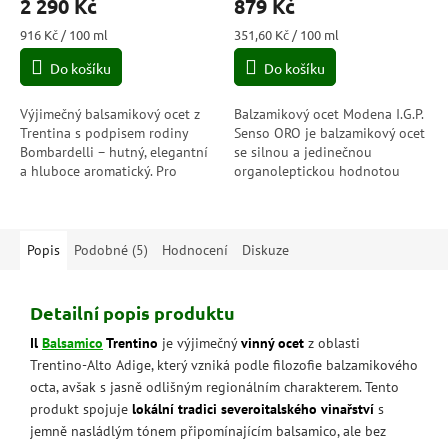
2 290 Kč
879 Kč
Měrná
Měrná
916 Kč / 100 ml
351,60 Kč / 100 ml
cena:
cena:
Do košíku
Do košíku
Výjimečný balsamikový ocet z
Balzamikový ocet Modena I.G.P.
Trentina s podpisem rodiny
Senso ORO je balzamikový ocet
Bombardelli – hutný, elegantní
se silnou a jedinečnou
a hluboce aromatický. Pro
organoleptickou hodnotou
gurmány, kteří hledají to
díky souboru vyvážených vůní,
nejlepší bez
které jsou silně sjednoceny
kompromisů. Hroznový...
v bohaté...
Popis
Podobné (5)
Hodnocení
Diskuze
Detailní popis produktu
Il
Balsamico
Trentino
je výjimečný
vinný ocet
z oblasti
Trentino-Alto Adige, který vzniká podle filozofie balzamikového
octa, avšak s jasně odlišným regionálním charakterem. Tento
produkt spojuje
lokální tradici severoitalského vinařství
s
jemně nasládlým tónem připomínajícím balsamico, ale bez