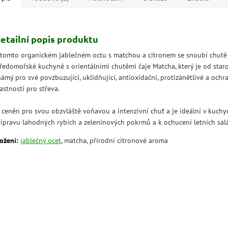
etailní popis produktu
 tomto organickém jablečném octu s matchou a citronem se snoubí chutě
tředomořské kuchyně s orientálními chutěmi čaje Matcha, který je od star
ámý pro své povzbuzující, uklidňující, antioxidační, protizánětlivé a ochr
astnosti pro střeva.
e ceněn pro svou obzvláště voňavou a intenzivní chuť a je ideální v kuchy
řípravu lahodných rybích a zeleninových pokrmů a k ochucení letních salá
ožení:
jablečný ocet
, matcha, přírodní citronové aroma