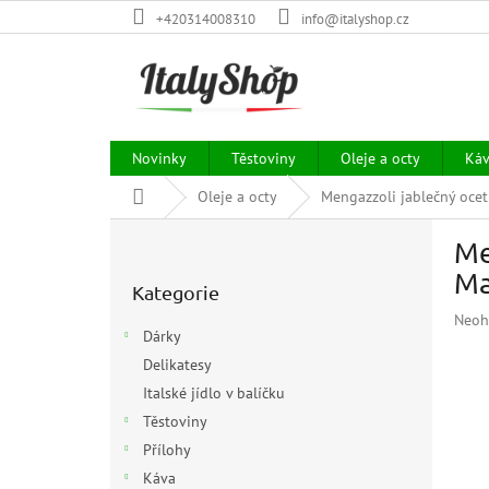
Přejít
+420314008310
info@italyshop.cz
na
obsah
Novinky
Těstoviny
Oleje a octy
Ká
Domů
Oleje a octy
Mengazzoli jablečný ocet
P
Me
o
Přeskočit
s
Ma
Kategorie
kategorie
t
Prům
Neoh
r
Dárky
hodn
a
prod
Delikatesy
n
je
Italské jídlo v balíčku
n
0,0
í
Těstoviny
z
p
5
Přílohy
hvězd
a
Káva