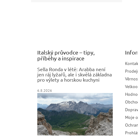
Z
á
p
a
t
í
Italský průvodce – tipy,
Info
příběhy a inspirace
Kontak
Sella Ronda v létě: Arabba není
Prodej
jen ráj lyžařů, ale i skvělá základna
Věrnos
pro výlety a horskou kuchyni
Velko
6.8.2026
Hodno
Obcho
Doprav
Moje 
Ochran
Prohlá