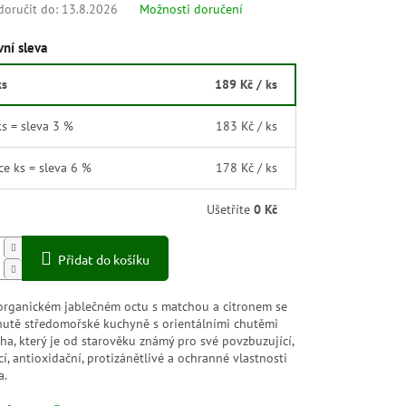
oručit do:
13.8.2026
Možnosti doručení
ní sleva
ks
189 Kč
/ ks
ks = sleva 3 %
183 Kč
/ ks
íce ks = sleva 6 %
178 Kč
/ ks
Ušetříte
0 Kč
Přidat do košíku
organickém jablečném octu s matchou a citronem se
hutě středomořské kuchyně s orientálními chutěmi
ha, který je od starověku známý pro své povzbuzující,
cí, antioxidační, protizánětlivé a ochranné vlastnosti
a.