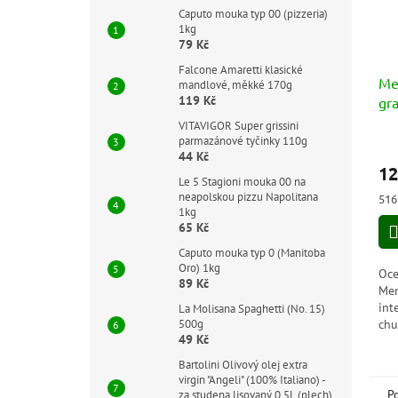
Caputo mouka typ 00 (pizzeria)
1kg
79 Kč
Falcone Amaretti klasické
Me
mandlové, měkké 170g
119 Kč
gr
Ac
VITAVIGOR Super grissini
bio
Prů
parmazánové tyčinky 110g
44 Kč
hod
12
pro
Le 5 Stagioni mouka 00 na
je
neapolskou pizzu Napolitana
Měr
516 
5,0
1kg
cen
z
65 Kč
5
Caputo mouka typ 0 (Manitoba
hvě
Oro) 1kg
Oce
89 Kč
Men
int
La Molisana Spaghetti (No. 15)
chu
500g
49 Kč
kys
lát
Bartolini Olivový olej extra
dob
virgin "Angeli" (100% Italiano) -
P
za studena lisovaný 0,5L (plech)