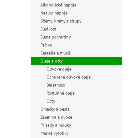
n
Alkoholické nápoje
e
Nealko nápoje
l
Džemy, krémy a sirupy
Sladkosti
Slané pochutiny
Pečivo
Cereálie a müsli
Oleje a octy
Olivové oleje
Ochucené olivové oleje
Balsamico
Rostlinné oleje
Octy
Omáčky a pesta
Zelenina a ovoce
Přísady a mouky
Masné výrobky