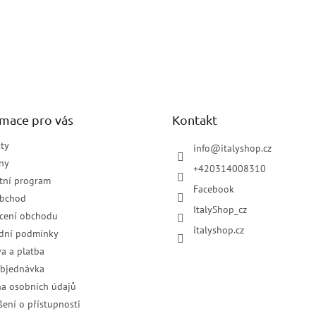
rmace pro vás
Kontakt
ty
info
@
italyshop.cz
ny
+420314008310
tní program
Facebook
obchod
ItalyShop_cz
cení obchodu
italyshop.cz
dní podmínky
a a platba
objednávka
a osobních údajů
šení o přístupnosti