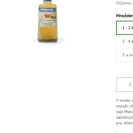
Můžeme d
Množstev
1 - 2 
3 - 4 
5 a v
V tomto 
snoubí c
čaje Matc
uklidňují
pro střev