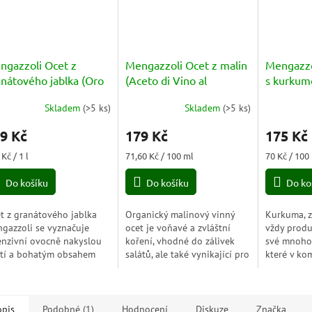
ngazzoli Ocet z
Mengazzoli Ocet z malin
Mengazzo
anátového jablka (Oro
(Aceto di Vino al
s kurkum
eto di melograno
Lampone) BIO 250ml
černým p
Skladem
(
>5 ks
)
Skladem
(
>5 ks
)
logico) BIO 250ml
měrné
di Mele 
nocení
zenzero 
9 Kč
179 Kč
175 Kč
duktu
BIO 250
ná
Měrná
Měrná
Kč / 1 l
71,60 Kč / 100 ml
70 Kč / 100
a:
cena:
cena:
Do košíku
Do košíku
Do ko
zdiček.
t z granátového jablka
Organický malinový vinný
Kurkuma, z
gazzoli se vyznačuje
ocet je voňavé a zvláštní
vždy prod
enzivní ovocně nakyslou
koření, vhodné do zálivek
své mnohos
tí a bohatým obsahem
salátů, ale také vynikající pro
které v ko
eliny citronové, přírodní
marinování masa a ryb před
organický
ky, která napomáhá
vařením.
dodávají p
rému trávení....
příjemně p
opis
Podobné (1)
Hodnocení
Diskuze
Značka