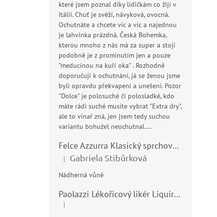
které jsem poznal díky lidičkám co žijí v
Itálii. Chuť je svěží, návyková, ovocná.
Ochutnáte a chcete víc a víc a najednou
je lahvinka prázdná. Česká Bohemka,
kterou mnoho z nás má za super a stojí
podobně je z prominutím jen a pouze
"meducínou na kuří oka" . Rozhodně
doporučuji k ochutnání, já se ženou jsme
byli opravdu překvapeni a unešeni. Pozor
"Dolce" je polosuché či polosladké, kdo
máte rádi suché musíte vybrat "Extra dry",
ale to vinař zná, jen jsem tedy suchou
variantu bohužel neochutnal....
Felce Azzurra Klasický sprchový gel - doccia gel 400ml
Gabriela Stibůrková
|
Hodnocení produktu je 5 z 5 hvězdiček.
Nádherná vůně
Paolazzi Lékořicový likér Liquirizia 24% 0,7L
|
Hodnocení produktu je 5 z 5 hvězdiček.