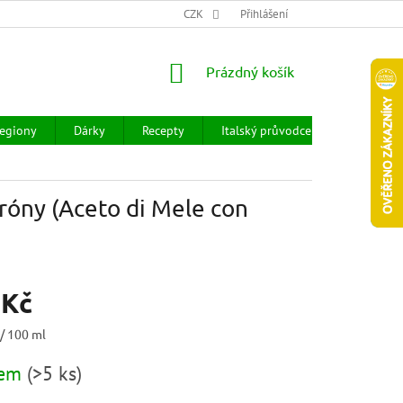
CHOD
HODNOCENÍ OBCHODU
CZK
OBCHODNÍ PODMÍNKY
Přihlášení
DOPR
NÁKUPNÍ
Prázdný košík
KOŠÍK
egiony
Dárky
Recepty
Italský průvodce
Prodejny
róny (Aceto di Mele con
 Kč
 / 100 ml
dem
(
>5 ks
)