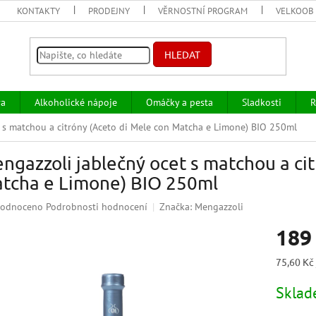
KONTAKTY
PRODEJNY
VĚRNOSTNÍ PROGRAM
VELKOOB
HLEDAT
va
Alkoholické nápoje
Omáčky a pesta
Sladkosti
R
 s matchou a citróny (Aceto di Mele con Matcha e Limone) BIO 250ml
ngazzoli jablečný ocet s matchou a cit
tcha e Limone) BIO 250ml
ěrné
odnoceno
Podrobnosti hodnocení
Značka:
Mengazzoli
ocení
189
uktu
Měrná
75,60 Kč
cena:
Skla
iček.