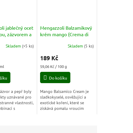
li jablečný ocet
Mengazzoli Balzamikový
ou, zázvorem a
krém mango (Crema di
epřem (Aceto
Balsamico Mango) 320g
Skladem
(
>5 ks
)
Skladem
(
5 ks
)
con curcuma,
Průměrné
hodnocení
e pepe nero)
189 Kč
produktu
ml
je
Měrná
 ml
59,06 Kč / 100 g
5,0
cena:
z
šíku
Do košíku
5
hvězdiček.
ázvor a pepř byly
Mango Balsamico Cream je
ukty uznávané pro
sladkokyselé, osvěžující a
tranné vlastnosti,
exotické koření, které se
mbinaci s
získává pomalu vroucím
m jablečným octem
vinným octem, mangovou
okrmu svěží a
šťávou a hroznovou šťávou.
ikantní chuť.
Nechá se několik měsíců...