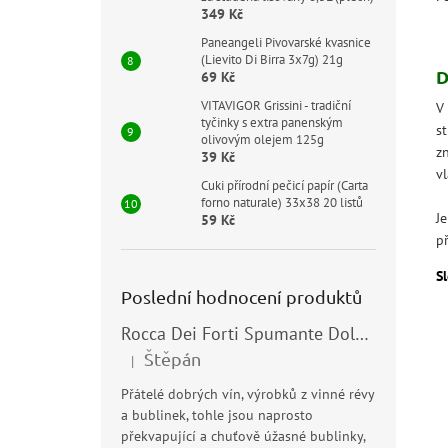
349 Kč
Paneangeli Pivovarské kvasnice
(Lievito Di Birra 3x7g) 21g
D
69 Kč
VITAVIGOR Grissini - tradiční
V
tyčinky s extra panenským
s
olivovým olejem 125g
zn
39 Kč
vl
Cuki přírodní pečicí papír (Carta
forno naturale) 33x38 20 listů
J
59 Kč
p
Sl
Poslední hodnocení produktů
Rocca Dei Forti Spumante Dolce 11,5% 0,75l
Štěpán
|
Hodnocení produktu je 5 z 5 hvězdiček.
Přátelé dobrých vín, výrobků z vinné révy
a bublinek, tohle jsou naprosto
překvapující a chuťově úžasné bublinky,