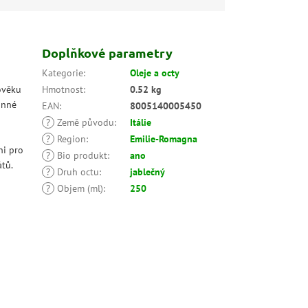
Doplňkové parametry
Kategorie
:
Oleje a octy
ověku
Hmotnost
:
0.52 kg
anné
EAN
:
8005140005450
?
Země původu
:
Itálie
?
Region
:
Emilie-Romagna
ni pro
?
Bio produkt
:
ano
tů.
?
Druh octu
:
jablečný
?
Objem (ml)
:
250