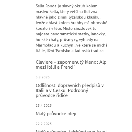
Sella Ronda je slavný okruh kolem
masivu Sella, který většina lidí zná
hlavně jako zimní lyžařskou klasiku.
Jenže oblast kolem Arabby má obrovské
kouzlo i v létě. Místo sjezdovek tu
najdete panoramatické stezky, lanovky,
horské chaty, průsmyky, výhledy na
Marmoladu a kuchyni, ve které se míchá
Itálie, Jižní Tyrolsko a ladinská tradice.
Claviere – zapomenutý klenot Alp
mezi Itálií a Francií
5.8.2025
Odlišnosti dopravních předpisů v
Itálii a v Česku: Podrobný
průvodce řidiče
25.4.2025
Malý průvodce oleji
22.2.2025
Malý průvodce italskými moukami