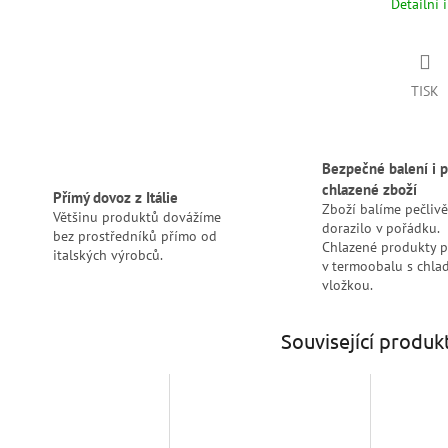
Detailní 
TISK
Bezpečné balení i p
chlazené zboží
Přímý dovoz z Itálie
Zboží balíme pečlivě
Většinu produktů dovážíme
dorazilo v pořádku.
bez prostředníků přímo od
Chlazené produkty 
italských výrobců.
v termoobalu s chlad
vložkou.
Související produk