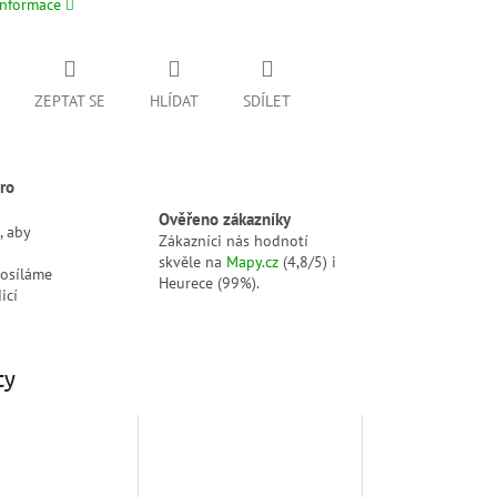
informace
ZEPTAT SE
HLÍDAT
SDÍLET
ro
Ověřeno zákazníky
, aby
Zákazníci nás hodnotí
skvěle na
Mapy.cz
(4,8/5) i
posíláme
Heurece (99%).
icí
ty