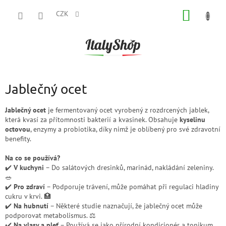
Přejít
NÁKUP
na
CZK
obsah
KOŠÍK
Jablečný ocet
Jablečný ocet
je fermentovaný ocet vyrobený z rozdrcených jablek,
která kvasí za přítomnosti bakterií a kvasinek. Obsahuje
kyselinu
octovou
, enzymy a probiotika, díky nimž je oblíbený pro své zdravotní
benefity.
Na co se používá?
✔️
V kuchyni
– Do salátových dresinků, marinád, nakládání zeleniny.
🥗
✔️
Pro zdraví
– Podporuje trávení, může pomáhat při regulaci hladiny
cukru v krvi. 🏥
✔️
Na hubnutí
– Některé studie naznačují, že jablečný ocet může
podporovat metabolismus. ⚖️
✔️
Na vlasy a pleť
– Používá se jako přírodní kondicionér a tonikum