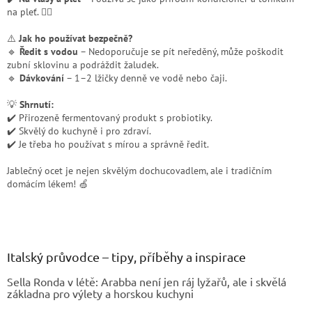
na pleť. 💆‍♀️
⚠️
Jak ho používat bezpečně?
🔹
Ředit s vodou
– Nedoporučuje se pít neředěný, může poškodit
zubní sklovinu a podráždit žaludek.
🔹
Dávkování
– 1–2 lžičky denně ve vodě nebo čaji.
💡
Shrnutí:
✔️ Přirozeně fermentovaný produkt s probiotiky.
✔️ Skvělý do kuchyně i pro zdraví.
✔️ Je třeba ho používat s mírou a správně ředit.
Jablečný ocet je nejen skvělým dochucovadlem, ale i tradičním
domácím lékem! 🍏
Z
á
p
a
Italský průvodce – tipy, příběhy a inspirace
t
Sella Ronda v létě: Arabba není jen ráj lyžařů, ale i skvělá
í
základna pro výlety a horskou kuchyni