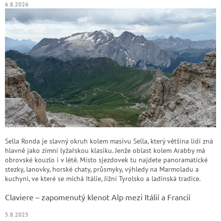
6.8.2026
Sella Ronda je slavný okruh kolem masivu Sella, který většina lidí zná
hlavně jako zimní lyžařskou klasiku. Jenže oblast kolem Arabby má
obrovské kouzlo i v létě. Místo sjezdovek tu najdete panoramatické
stezky, lanovky, horské chaty, průsmyky, výhledy na Marmoladu a
kuchyni, ve které se míchá Itálie, Jižní Tyrolsko a ladinská tradice.
Claviere – zapomenutý klenot Alp mezi Itálií a Francií
5.8.2025