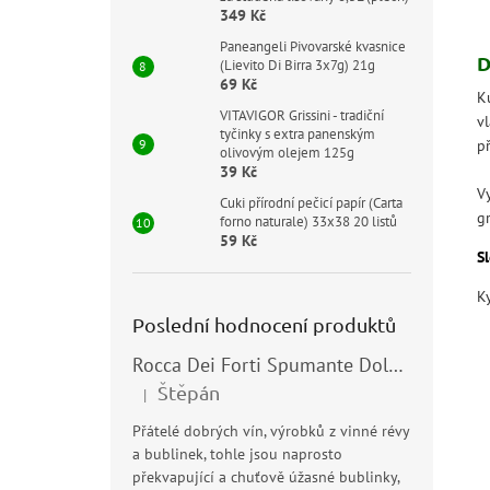
349 Kč
Paneangeli Pivovarské kvasnice
D
(Lievito Di Birra 3x7g) 21g
69 Kč
K
VITAVIGOR Grissini - tradiční
v
tyčinky s extra panenským
p
olivovým olejem 125g
39 Kč
V
Cuki přírodní pečicí papír (Carta
gr
forno naturale) 33x38 20 listů
59 Kč
Sl
K
Poslední hodnocení produktů
Rocca Dei Forti Spumante Dolce 11,5% 0,75l
Štěpán
|
Hodnocení produktu je 5 z 5 hvězdiček.
Přátelé dobrých vín, výrobků z vinné révy
a bublinek, tohle jsou naprosto
překvapující a chuťově úžasné bublinky,