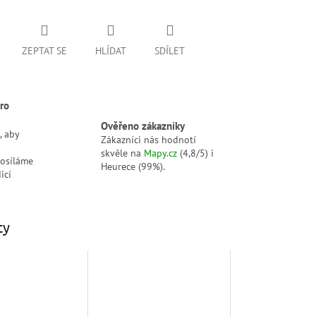
ZEPTAT SE
HLÍDAT
SDÍLET
ro
Ověřeno zákazníky
, aby
Zákazníci nás hodnotí
skvěle na
Mapy.cz
(4,8/5) i
posíláme
Heurece (99%).
icí
ty