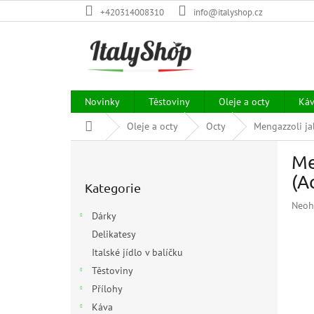
Přejít
+420314008310
info@italyshop.cz
na
obsah
Novinky
Těstoviny
Oleje a octy
Ká
Domů
Oleje a octy
Octy
Mengazzoli ja
P
Me
o
Přeskočit
s
(A
Kategorie
kategorie
t
Prům
Neoh
r
Dárky
hodn
a
prod
Delikatesy
n
je
Italské jídlo v balíčku
n
0,0
í
Těstoviny
z
p
5
Přílohy
hvězd
a
Káva