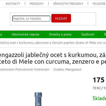
KONTAKTY
PRODEJNY
VĚRNOSTNÍ PROGRAM
VELKOOB
HLEDAT
va
Alkoholické nápoje
Omáčky a pesta
Sladkosti
R
blečný ocet s kurkumou, zázvorem a černým pepřem (Aceto di Mele con c
ngazzoli jablečný ocet s kurkumou, 
ceto di Mele con curcuma, zenzero e 
ěrné
odnoceno
Podrobnosti hodnocení
Značka:
Mengazzoli
ocení
175
uktu
Měrná
70 Kč / 
cena:
Skla
iček.