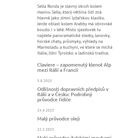
Sella Ronda je slavný okruh kolem
masivu Sella, který většina lidí zná
hlavně jako zimní lyžařskou klasiku.
Jenže oblast kolem Arabby má obrovské
kouzlo i v létě. Místo sjezdovek tu
najdete panoramatické stezky, lanovky,
horské chaty, průsmyky, výhledy na
Marmoladu a kuchyni, ve které se míchá
Itálie, Jižní Tyrolsko a ladinská tradice.
Claviere – zapomenutý klenot Alp
mezi Itálií a Francií
5.8.2025
Odlišnosti dopravních předpisů v
Itálii a v Česku: Podrobný
průvodce řidiče
25.4.2025
Malý průvodce oleji
22.2.2025
Malý průvodce italskými moukami