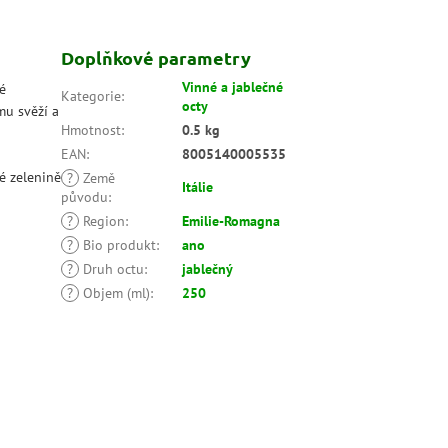
Doplňkové parametry
Vinné a jablečné
é
Kategorie
:
octy
mu svěží a
Hmotnost
:
0.5 kg
EAN
:
8005140005535
é zelenině
?
Země
Itálie
původu
:
?
Region
:
Emilie-Romagna
?
Bio produkt
:
ano
?
Druh octu
:
jablečný
?
Objem (ml)
:
250