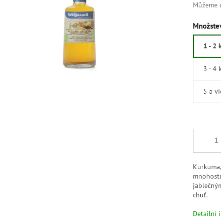
Můžeme d
Množstev
1 - 2 
3 - 4 
5 a v
Kurkuma,
mnohostr
jablečný
chuť.
Detailní 