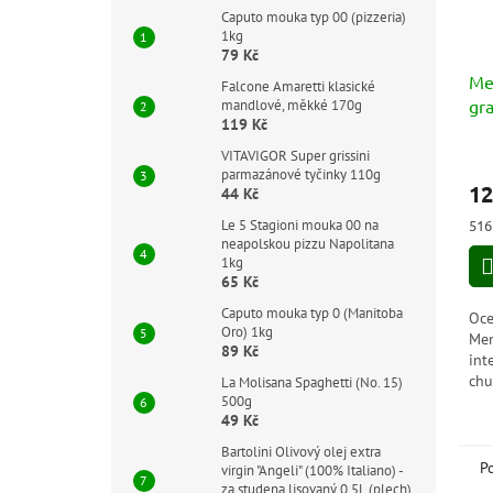
Caputo mouka typ 00 (pizzeria)
1kg
79 Kč
Me
Falcone Amaretti klasické
gr
mandlové, měkké 170g
119 Kč
Ac
bio
Prů
VITAVIGOR Super grissini
hod
parmazánové tyčinky 110g
12
44 Kč
pro
je
Měr
516 
Le 5 Stagioni mouka 00 na
5,0
cen
neapolskou pizzu Napolitana
z
1kg
5
65 Kč
hvě
Caputo mouka typ 0 (Manitoba
Oce
Oro) 1kg
Men
89 Kč
int
chu
La Molisana Spaghetti (No. 15)
kys
500g
49 Kč
lát
dob
Bartolini Olivový olej extra
P
virgin "Angeli" (100% Italiano) -
za studena lisovaný 0,5L (plech)