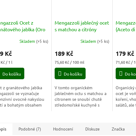
ngazzoli Ocet z
Mengazzoli jablečný ocet
Mengazzo
anátového jablka (Oro
s matchou a citróny
(Aceto di
eto di melograno
(Aceto di Mele con
Lampone
Skladem
(
>5 ks
)
Skladem
(
>5 ks
)
logico) BIO 250ml
měrné
Matcha e Limone) BIO
nocení
250ml
9 Kč
189 Kč
179 Kč
duktu
ná
Měrná
Měrná
Kč / 1 l
75,60 Kč / 100 ml
71,60 Kč / 
a:
cena:
cena:
Do košíku
Do košíku
Do ko
zdiček.
t z granátového jablka
V tomto organickém
Organický 
gazzoli se vyznačuje
jablečném octu s matchou a
ocet je voň
enzivní ovocně nakyslou
citronem se snoubí chutě
koření, vh
tí a bohatým obsahem
středomořské kuchyně s
salátů, ale
eliny citronové, přírodní
orientálními chutěmi čaje
marinování
ky, která napomáhá
Matcha, který je od starověku
vařením.
rému trávení....
známý pro své
povzbuzující,...
opis
Podobné (7)
Hodnocení
Diskuze
Značka