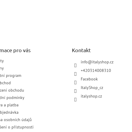
rmace pro vás
Kontakt
ty
info
@
italyshop.cz
ny
+420314008310
tní program
Facebook
obchod
ItalyShop_cz
cení obchodu
italyshop.cz
dní podmínky
a a platba
objednávka
a osobních údajů
šení o přístupnosti