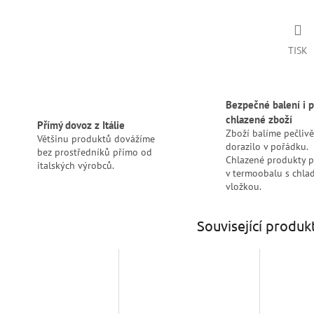
TISK
Bezpečné balení i p
chlazené zboží
Přímý dovoz z Itálie
Zboží balíme pečlivě
Většinu produktů dovážíme
dorazilo v pořádku.
bez prostředníků přímo od
Chlazené produkty 
italských výrobců.
v termoobalu s chlad
vložkou.
Související produk