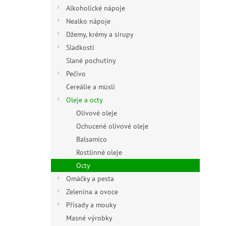
n
Alkoholické nápoje
e
Nealko nápoje
l
Džemy, krémy a sirupy
Sladkosti
Slané pochutiny
Pečivo
Cereálie a müsli
Oleje a octy
Olivové oleje
Ochucené olivové oleje
Balsamico
Rostlinné oleje
Octy
Omáčky a pesta
Zelenina a ovoce
Přísady a mouky
Masné výrobky