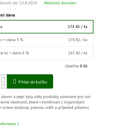
oručit do:
13.8.2026
Možnosti doručení
ní sleva
ks
175 Kč
/ ks
ks = sleva 3 %
170 Kč
/ ks
íce ks = sleva 6 %
165 Kč
/ ks
Ušetříte
0 Kč
Přidat do košíku
 zázvor a pepř byly vždy produkty uznávané pro své
anné vlastnosti, které v kombinaci s organickým
m octem dodávají pokrmu svěží a příjemně pikantní
informace