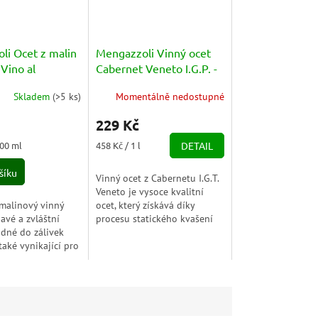
li Ocet z malin
Mengazzoli Vinný ocet
 Vino al
Cabernet Veneto I.G.P. -
) BIO 250ml
Aceto di Vino 500ml
Skladem
(
>5 ks
)
Momentálně nedostupné
229 Kč
Měrná
100 ml
458 Kč / 1 l
DETAIL
cena:
šíku
Vinný ocet z Cabernetu I.G.T.
Veneto je vysoce kvalitní
malinový vinný
ocet, který získává díky
avé a zvláštní
procesu statického kvašení
odné do zálivek
v sudech.Metoda výroby,
 také vynikající pro
kterou se získává
 masa a ryb před
jednodruhový...