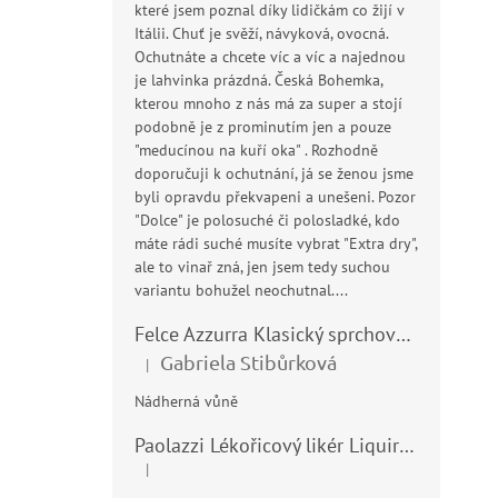
které jsem poznal díky lidičkám co žijí v
Itálii. Chuť je svěží, návyková, ovocná.
Ochutnáte a chcete víc a víc a najednou
je lahvinka prázdná. Česká Bohemka,
kterou mnoho z nás má za super a stojí
podobně je z prominutím jen a pouze
"meducínou na kuří oka" . Rozhodně
doporučuji k ochutnání, já se ženou jsme
byli opravdu překvapeni a unešeni. Pozor
"Dolce" je polosuché či polosladké, kdo
máte rádi suché musíte vybrat "Extra dry",
ale to vinař zná, jen jsem tedy suchou
variantu bohužel neochutnal....
Felce Azzurra Klasický sprchový gel - doccia gel 400ml
Gabriela Stibůrková
|
Hodnocení produktu je 5 z 5 hvězdiček.
Nádherná vůně
Paolazzi Lékořicový likér Liquirizia 24% 0,7L
|
Hodnocení produktu je 5 z 5 hvězdiček.