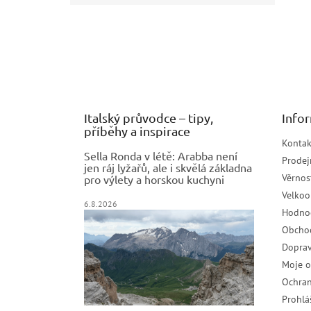
Z
á
p
a
t
í
Italský průvodce – tipy,
Info
příběhy a inspirace
Kontak
Sella Ronda v létě: Arabba není
Prodej
jen ráj lyžařů, ale i skvělá základna
Věrnos
pro výlety a horskou kuchyni
Velko
6.8.2026
Hodno
Obcho
Doprav
Moje 
Ochran
Prohlá