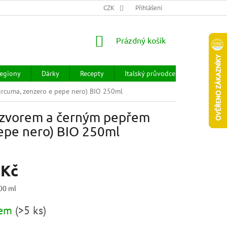
CHOD
HODNOCENÍ OBCHODU
CZK
OBCHODNÍ PODMÍNKY
Přihlášení
DOPR
NÁKUPNÍ
Prázdný košík
KOŠÍK
egiony
Dárky
Recepty
Italský průvodce
Prodejny
urcuma, zenzero e pepe nero) BIO 250ml
zázvorem a černým pepřem
pepe nero) BIO 250ml
 Kč
100 ml
dem
(
>5 ks
)