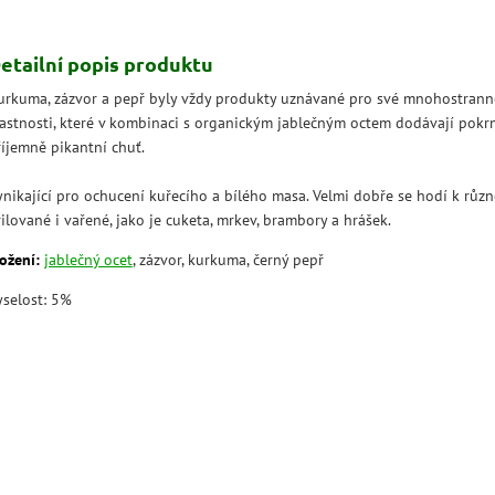
etailní popis produktu
urkuma, zázvor a pepř byly vždy produkty uznávané pro své mnohostrann
lastnosti, které v kombinaci s organickým jablečným octem dodávají pokr
říjemně pikantní chuť.
ynikající pro ochucení kuřecího a bílého masa. Velmi dobře se hodí k různ
ilované i vařené, jako je cuketa, mrkev, brambory a hrášek.
ožení:
jablečný ocet
, zázvor, kurkuma, černý pepř
yselost: 5%