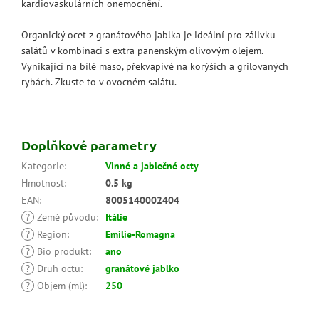
kardiovaskulárních onemocnění.
Organický ocet z granátového jablka je ideální pro zálivku
salátů v kombinaci s extra panenským olivovým olejem.
Vynikající na bílé maso, překvapivé na korýších a grilovaných
rybách. Zkuste to v ovocném salátu.
Doplňkové parametry
Kategorie
:
Vinné a jablečné octy
Hmotnost
:
0.5 kg
EAN
:
8005140002404
?
Země původu
:
Itálie
?
Region
:
Emilie-Romagna
?
Bio produkt
:
ano
?
Druh octu
:
granátové jablko
?
Objem (ml)
:
250