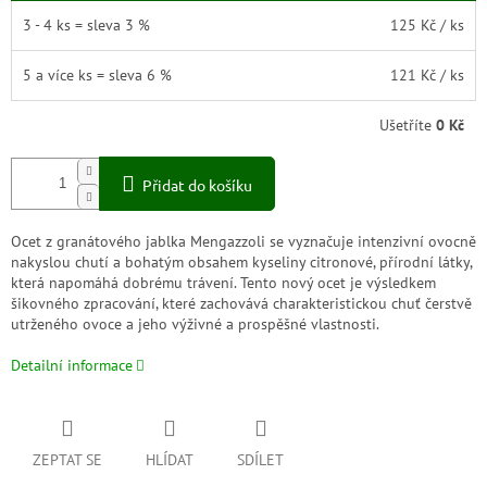
3 - 4 ks = sleva 3 %
125 Kč
/ ks
5 a více ks = sleva 6 %
121 Kč
/ ks
Ušetříte
0 Kč
Přidat do košíku
Ocet z granátového jablka Mengazzoli se vyznačuje intenzivní ovocně
nakyslou chutí a bohatým obsahem kyseliny citronové, přírodní látky,
která napomáhá dobrému trávení. Tento nový ocet je výsledkem
šikovného zpracování, které zachovává charakteristickou chuť čerstvě
utrženého ovoce a jeho výživné a prospěšné vlastnosti.
Detailní informace
ZEPTAT SE
HLÍDAT
SDÍLET