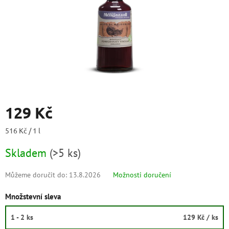
129 Kč
Měrná
516 Kč / 1 l
cena:
Skladem
(
>5 ks
)
Můžeme doručit do:
13.8.2026
Možnosti doručení
Množstevní sleva
1 - 2 ks
129 Kč
/ ks