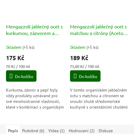
Mengazzoli jablečný ocet s
Mengazzoli jablečný ocet s
kurkumou, zázvorem a
matchou a citróny (Aceto
černým pepřem (Aceto di
di Mele con Matcha e
Mele con curcuma,
Limone) BIO 250ml
Skladem
(
>5 ks
)
Skladem
(
>5 ks
)
zenzero e pepe nero) BIO
175 Kč
189 Kč
250ml
Měrná
Měrná
70 Kč / 100 ml
75,60 Kč / 100 ml
cena:
cena:
Do košíku
Do košíku
Kurkuma, zázvor a pepř byly
V tomto organickém jablečném
vždy produkty uznávané pro
octu s matchou a citronem se
své mnohostranné vlastnosti,
snoubí chutě středomořské
které v kombinaci s organickým
kuchyně s orientálními chutěmi
jablečným octem dodávají
čaje Matcha, který je od
pokrmu svěží a příjemně
starověku známý pro své
pikantní chuť.
povzbuzující,...
Popis
Podobné (6)
Videa (1)
Hodnocení (2)
Diskuze