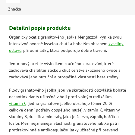
Značka
Detailní popis produktu
Organický ocet z granátového jablka Mengazzoli vyniká svou
intenzivně ovocně kyselou chutí a bohatým obsahem
kyseliny
octové
, přírodní látky, která podporuje dobré trávení.
Tento nový ocet je výsledkem zručného zpracování, které
zachovává charakteristickou chuť čerstvě sklizeného ovoce a
zachovává jeho nutriční a prospěšné vlastnosti beze změny.
Plody granátového jablka jsou ve skutečnosti obzvláště bohaté
na: antioxidanty užitečné v boji proti volným radikálům,
vitamín C
(jedno granátové jablko obsahuje téměř 20 %
celkové denní potřeby dospělého muže), vitamín K, vitamíny
skupiny B, draslík a minerály, jako je železo, vápník, hořčík a
fosfor. Mezi nejznámější vlastnosti granátového jablka patří
protirakovinné a antikoagulační látky užitečné při prevenci