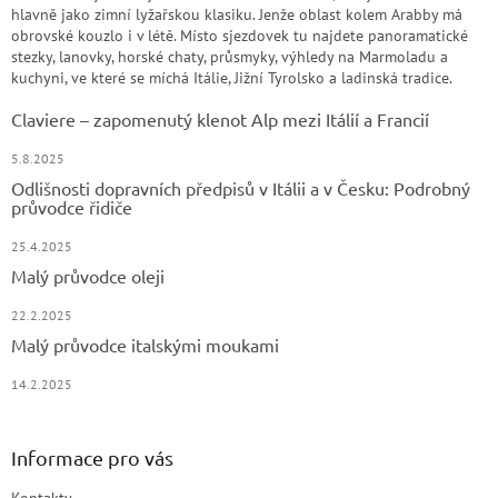
hlavně jako zimní lyžařskou klasiku. Jenže oblast kolem Arabby má
obrovské kouzlo i v létě. Místo sjezdovek tu najdete panoramatické
stezky, lanovky, horské chaty, průsmyky, výhledy na Marmoladu a
kuchyni, ve které se míchá Itálie, Jižní Tyrolsko a ladinská tradice.
Claviere – zapomenutý klenot Alp mezi Itálií a Francií
5.8.2025
Odlišnosti dopravních předpisů v Itálii a v Česku: Podrobný
průvodce řidiče
25.4.2025
Malý průvodce oleji
22.2.2025
Malý průvodce italskými moukami
14.2.2025
Informace pro vás
Kontakty