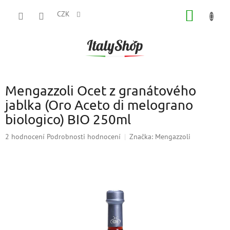
Přejít
NÁKUP
na
CZK
obsah
KOŠÍK
Mengazzoli Ocet z granátového
jablka (Oro Aceto di melograno
biologico) BIO 250ml
Průměrné
2 hodnocení
Podrobnosti hodnocení
Značka:
Mengazzoli
hodnocení
produktu
je
5,0
z
5
hvězdiček.