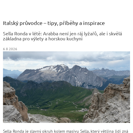
Z
á
p
a
Italský průvodce – tipy, příběhy a inspirace
t
Sella Ronda v létě: Arabba není jen ráj lyžařů, ale i skvělá
í
základna pro výlety a horskou kuchyni
6.8.2026
Sella Ronda je slavný okruh kolem masivu Sella, který většina lidí zná