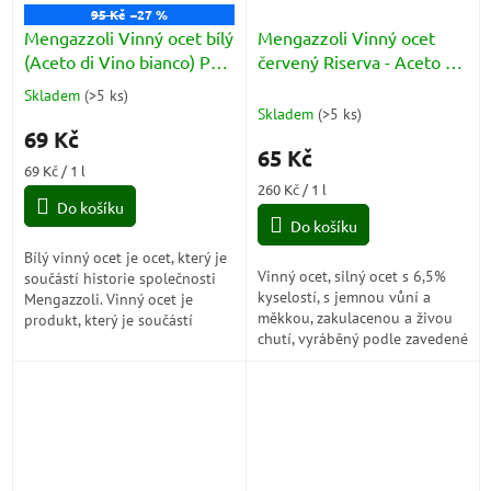
95 Kč
–27 %
Mengazzoli Vinný ocet bílý
Mengazzoli Vinný ocet
(Aceto di Vino bianco) PET
červený Riserva - Aceto di
1l
vino roso 250ml
Skladem
(
>5 ks
)
Průměrné
Skladem
(
>5 ks
)
hodnocení
69 Kč
produktu
65 Kč
je
Měrná
69 Kč / 1 l
5,0
cena:
Měrná
260 Kč / 1 l
z
Do košíku
cena:
5
Do košíku
hvězdiček.
Bílý vinný ocet je ocet, který je
Vinný ocet, silný ocet s 6,5%
součástí historie společnosti
kyselostí, s jemnou vůní a
Mengazzoli. Vinný ocet je
měkkou, zakulacenou a živou
produkt, který je součástí
chutí, vyráběný podle zavedené
historie společnosti
tradice z vybraných červených
Mengazzoli. V 70. letech...
vín.