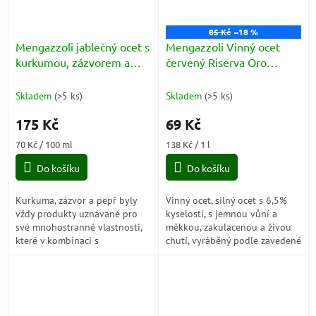
85 Kč
–18 %
Mengazzoli jablečný ocet s
Mengazzoli Vinný ocet
kurkumou, zázvorem a
červený Riserva Oro
černým pepřem (Aceto di
(Aceto di vino roso) 500ml
Mele con curcuma,
Skladem
(
>5 ks
)
Skladem
(
>5 ks
)
zenzero e pepe nero) BIO
175 Kč
69 Kč
250ml
Měrná
Měrná
70 Kč / 100 ml
138 Kč / 1 l
cena:
cena:
Do košíku
Do košíku
Kurkuma, zázvor a pepř byly
Vinný ocet, silný ocet s 6,5%
vždy produkty uznávané pro
kyselostí, s jemnou vůní a
své mnohostranné vlastnosti,
měkkou, zakulacenou a živou
které v kombinaci s
chutí, vyráběný podle zavedené
organickým jablečným octem
tradice z vybraných
dodávají pokrmu svěží a
červených vín.
příjemně pikantní chuť.