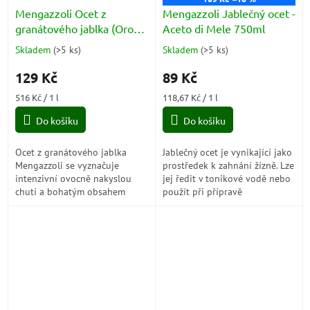
Mengazzoli Ocet z
Mengazzoli Jablečný ocet -
granátového jablka (Oro
Aceto di Mele 750ml
Aceto di melograno
Skladem
(
>5 ks
)
Skladem
(
>5 ks
)
Průměrné
Průměrné
biologico) BIO 250ml
hodnocení
hodnocení
129 Kč
89 Kč
produktu
produktu
je
je
Měrná
Měrná
516 Kč / 1 l
118,67 Kč / 1 l
5,0
5,0
cena:
cena:
z
z
Do košíku
Do košíku
5
5
hvězdiček.
hvězdiček.
Ocet z granátového jablka
Jablečný ocet je vynikající jako
Mengazzoli se vyznačuje
prostředek k zahnání žízně. Lze
intenzivní ovocně nakyslou
jej ředit v tonikové vodě nebo
chutí a bohatým obsahem
použít při přípravě
kyseliny citronové, přírodní
nealkoholických a
látky, která napomáhá
nealkoholických nápojů.
dobrému trávení....
Konzumace...