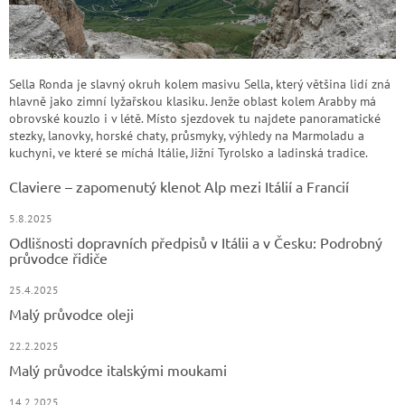
Sella Ronda je slavný okruh kolem masivu Sella, který většina lidí zná
hlavně jako zimní lyžařskou klasiku. Jenže oblast kolem Arabby má
obrovské kouzlo i v létě. Místo sjezdovek tu najdete panoramatické
stezky, lanovky, horské chaty, průsmyky, výhledy na Marmoladu a
kuchyni, ve které se míchá Itálie, Jižní Tyrolsko a ladinská tradice.
Claviere – zapomenutý klenot Alp mezi Itálií a Francií
5.8.2025
Odlišnosti dopravních předpisů v Itálii a v Česku: Podrobný
průvodce řidiče
25.4.2025
Malý průvodce oleji
22.2.2025
Malý průvodce italskými moukami
14.2.2025