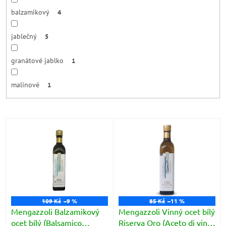
balzamikový
4
jablečný
5
granátové jablko
1
malinové
1
V
ý
p
i
s
p
r
o
109 Kč
–9 %
85 Kč
–11 %
d
Mengazzoli Balzamikový
Mengazzoli Vinný ocet bílý
u
ocet bílý (Balsamico
Riserva Oro (Aceto di vino