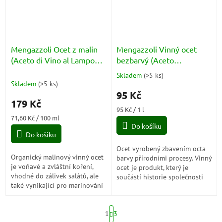
Mengazzoli Ocet z malin
Mengazzoli Vinný ocet
(Aceto di Vino al Lampone)
bezbarvý (Aceto
BIO 250ml
Decolorato di Vino) PET 1l
Skladem
(
>5 ks
)
Průměrné
Skladem
(
>5 ks
)
hodnocení
95 Kč
produktu
179 Kč
je
Měrná
95 Kč / 1 l
5,0
Měrná
cena:
71,60 Kč / 100 ml
z
cena:
Do košíku
5
Do košíku
hvězdiček.
Ocet vyrobený zbavením octa
Organický malinový vinný ocet
barvy přírodními procesy. Vinný
je voňavé a zvláštní koření,
ocet je produkt, který je
vhodné do zálivek salátů, ale
součástí historie společnosti
také vynikající pro marinování
Mengazzoli. V 70. letech
masa a ryb před vařením.
20. století Giorgio...
S
1
3
t