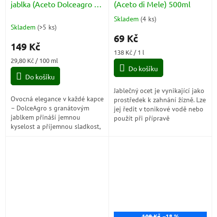
jablka (Aceto Dolceagro di
(Aceto di Mele) 500ml
Melagrana) 500ml
Skladem
(
4 ks
)
Průměrné
Skladem
(
>5 ks
)
hodnocení
69 Kč
produktu
149 Kč
je
Měrná
138 Kč / 1 l
5,0
Měrná
cena:
29,80 Kč / 100 ml
z
cena:
Do košíku
5
Do košíku
hvězdiček.
Jablečný ocet je vynikající jako
Ovocná elegance v každé kapce
prostředek k zahnání žízně. Lze
– DolceAgro s granátovým
jej ředit v tonikové vodě nebo
jablkem přináší jemnou
použít při přípravě
kyselost a příjemnou sladkost,
nealkoholických a
která povznese saláty, sýry i
nealkoholických nápojů.
maso na nový chuťový
Konzumace...
zážitek....
109 Kč
–18 %