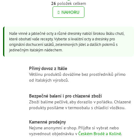
r
26
položek celkem
O
á
v
NAHORU
n
l
k
o
á
v
d
á
Naše vinné a jablečné octy a různé dresinky nabízí širokou škálu chutí,
a
n
které obohatí vaše recepty. Vyberte si kvalitní octy a dresinky pro
c
í
originální dochucení salátů, zeleninových jídel a dalších pokrmů s
í
jedinečným italským nádechem.
p
r
v
Přímý dovoz z Itálie
k
Většinu produktů dovážíme bez prostředníků přímo
y
od italských výrobců.
v
ý
p
Bezpečné balení i pro chlazené zboží
i
Zboží balíme pečlivě, aby dorazilo v pořádku. Chlazené
s
produkty posíláme v termoobalu s chladicí vložkou.
u
Kamenné prodejny
Nejsme anonymní e-shop. Přijďte si vybrat nebo
vyzvednout objednávku v
Českém Brodě a Kolíně
.