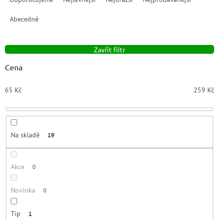
z
e
Abecedně
n
í
Zavřít filtr
p
r
Cena
o
d
65
Kč
259
Kč
u
k
t
ů
Na skladě
19
Akce
0
Novinka
0
Tip
1