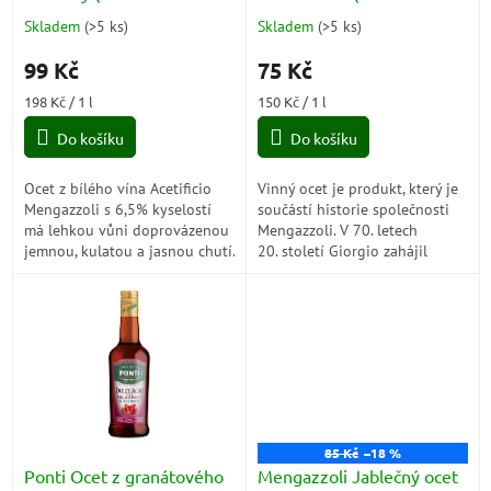
k
Bianco) 500 ml
bianco) 500ml
Skladem
(
>5 ks
)
Skladem
(
>5 ks
)
Průměrné
Průměrné
t
hodnocení
hodnocení
ů
99 Kč
75 Kč
produktu
produktu
je
je
Měrná
Měrná
198 Kč / 1 l
150 Kč / 1 l
5,0
5,0
cena:
cena:
z
z
Do košíku
Do košíku
5
5
hvězdiček.
hvězdiček.
Ocet z bílého vína Acetificio
Vinný ocet je produkt, který je
Mengazzoli s 6,5% kyselostí
součástí historie společnosti
má lehkou vůni doprovázenou
Mengazzoli. V 70. letech
jemnou, kulatou a jasnou chutí.
20. století Giorgio zahájil
Vyrábí se podle osvědčené
novou výrobní linii s touto
tradice Acetificio Mengazzoli
značkou....
z...
85 Kč
–18 %
Ponti Ocet z granátového
Mengazzoli Jablečný ocet