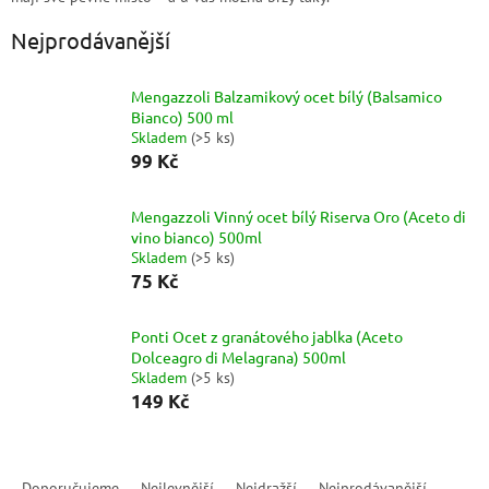
Nejprodávanější
Mengazzoli Balzamikový ocet bílý (Balsamico
Bianco) 500 ml
Skladem
(
>5 ks
)
99 Kč
Mengazzoli Vinný ocet bílý Riserva Oro (Aceto di
vino bianco) 500ml
Skladem
(
>5 ks
)
75 Kč
Ponti Ocet z granátového jablka (Aceto
Dolceagro di Melagrana) 500ml
Skladem
(
>5 ks
)
149 Kč
Ř
a
Doporučujeme
Nejlevnější
Nejdražší
Nejprodávanější