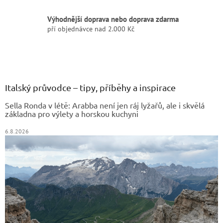
Výhodnější doprava nebo doprava zdarma
pří objednávce nad 2.000 Kč
Z
á
p
a
Italský průvodce – tipy, příběhy a inspirace
t
Sella Ronda v létě: Arabba není jen ráj lyžařů, ale i skvělá
í
základna pro výlety a horskou kuchyni
6.8.2026