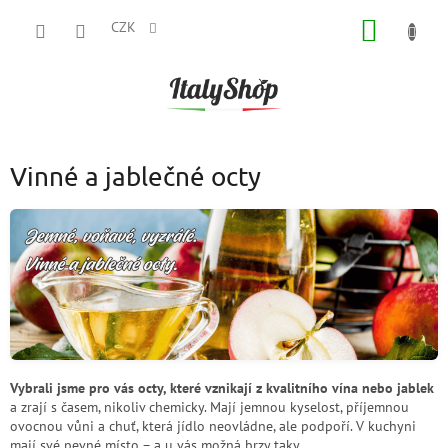
Přejít
NÁKUP
na
CZK
obsah
KOŠÍK
Vinné a jablečné octy
Vybrali jsme pro vás octy, které vznikají z kvalitního vína nebo jablek
a zrají s časem, nikoliv chemicky. Mají jemnou kyselost, příjemnou
ovocnou vůni a chuť, která jídlo neovládne, ale podpoří. V kuchyni
mají své pevné místo – a u vás možná brzy taky.