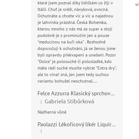
které jsem poznal díky lidičkám co žijí v
v
Itálii. Chuť je svěží, návyková, ovocná.
Ochutnáte a chcete víc a víc a najednou
je lahvinka prázdná. Česká Bohemka,
kterou mnoho z nás má za super a stojí
podobně je z prominutím jen a pouze
"meducínou na kuří oka" . Rozhodně
doporučuji k ochutnání, já se ženou jsme
byli opravdu překvapeni a unešeni. Pozor
"Dolce" je polosuché či polosladké, kdo
máte rádi suché musíte vybrat "Extra dry",
ale to vinař zná, jen jsem tedy suchou
variantu bohužel neochutnal....
Felce Azzurra Klasický sprchový gel - doccia gel 400ml
Gabriela Stibůrková
|
Hodnocení produktu je 5 z 5 hvězdiček.
Nádherná vůně
Paolazzi Lékořicový likér Liquirizia 24% 0,7L
|
Hodnocení produktu je 5 z 5 hvězdiček.