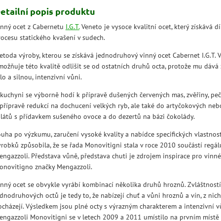
etailní popis produktu
inný ocet z Cabernetu
I.G.T.
Veneto je vysoce kvalitní ocet, který získává dí
rocesu statického kvašení v sudech.
etoda výroby, kterou se získává jednodruhový vinný ocet Cabernet I.G.T. V
možňuje této kvalitě odlišit se od ostatních druhů octa, protože mu dává 
lo a silnou, intenzivní vůni.
 kuchyni se výborně hodí k přípravě dušených červených mas, zvěřiny, pe
 přípravě redukcí na dochucení velkých ryb, ale také do artyčokových neb
alátů s přídavkem sušeného ovoce a do dezertů na bázi čokolády.
ouha po výzkumu, zaručení vysoké kvality a nabídce specifických vlastnos
ýrobků způsobila, že se řada Monovitigni stala v roce 2010 součástí regál
engazzoli. Představa vůně, představa chuti je zdrojem inspirace pro vinné
onovitigno značky Mengazzoli.
inný ocet se obvykle vyrábí kombinací několika druhů hroznů. Zvláštností
dnodruhových octů je tedy to, že nabízejí chuť a vůni hroznů a vín, z nich
ocházejí. Výsledkem jsou plné octy s výrazným charakterem a intenzivní v
engazzoli Monovitigni se v letech 2009 a 2011 umístilo na prvním místě 