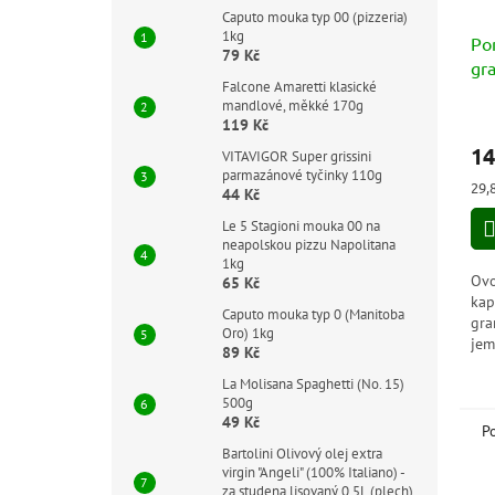
Caputo mouka typ 00 (pizzeria)
1kg
Pon
79 Kč
gr
Falcone Amaretti klasické
(Ac
mandlové, měkké 170g
Me
119 Kč
14
VITAVIGOR Super grissini
parmazánové tyčinky 110g
Měr
29,
44 Kč
cen
Le 5 Stagioni mouka 00 na
neapolskou pizzu Napolitana
1kg
Ovo
65 Kč
kap
Caputo mouka typ 0 (Manitoba
gra
Oro) 1kg
jem
89 Kč
sla
La Molisana Spaghetti (No. 15)
sal
500g
chu
49 Kč
P
Bartolini Olivový olej extra
virgin "Angeli" (100% Italiano) -
za studena lisovaný 0,5L (plech)