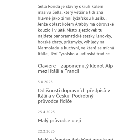
Sella Ronda je slavný okruh kolem
masivu Sella, který většina lidí zná
hlavně jako zimní lyžařskou klasiku.
Jenže oblast kolem Arabby má obrovské
kouzlo i v létě. Místo sjezdovek tu
najdete panoramatické stezky, lanovky,
horské chaty, průsmyky, výhledy na
Marmoladu a kuchyni, ve které se míchá
Itálie, Jižní Tyrolsko a ladinská tradice.
Claviere – zapomenutý klenot Alp
mezi Itálií a Francií
5.8.2025
Odlišnosti dopravních předpisů v
Itálii a v Česku: Podrobný
průvodce řidiče
25.4.2025
Malý průvodce oleji
22.2.2025
Malý průvodce italskými moukami