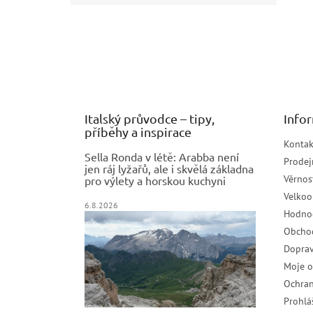
Z
á
p
a
t
í
Italský průvodce – tipy,
Info
příběhy a inspirace
Kontak
Sella Ronda v létě: Arabba není
Prodej
jen ráj lyžařů, ale i skvělá základna
Věrnos
pro výlety a horskou kuchyni
Velko
6.8.2026
Hodno
Obcho
Doprav
Moje 
Ochran
Prohlá