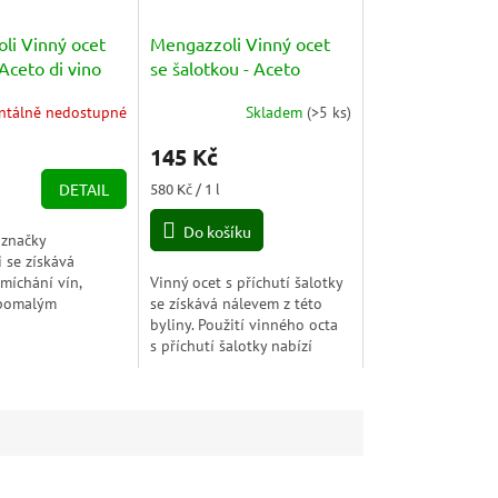
li Vinný ocet
Mengazzoli Vinný ocet
Aceto di vino
se šalotkou - Aceto
T 1l
Aromatizzato con
tálně nedostupné
Skladem
(
>5 ks
)
Scalogno 250ml
145 Kč
Měrná
DETAIL
580 Kč / 1 l
cena:
Do košíku
 značky
 se získává
 míchání vín,
Vinný ocet s příchutí šalotky
 pomalým
se získává nálevem z této
zpracováním.
byliny. Použití vinného octa
nné octy vyráběné
s příchutí šalotky nabízí
í Mengazzoli si
možnost experimentovat
...
s vyváženými a voňavými...