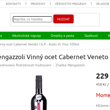
KONTAKTY
PRODEJNY
VĚRNOSTNÍ PROGRAM
VELKOOB
HLEDAT
va
Alkoholické nápoje
Omáčky a pesta
Sladkosti
R
nný ocet Cabernet Veneto I.G.P. - Aceto di Vino 500ml
ngazzoli Vinný ocet Cabernet Veneto I.
ěrné
odnoceno
Podrobnosti hodnocení
Značka:
Mengazzoli
ocení
229
uktu
Měrná
458 Kč / 
cena:
Momen
iček.
Můžeme d