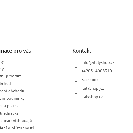
rmace pro vás
Kontakt
ty
info
@
italyshop.cz
ny
+420314008310
tní program
Facebook
obchod
ItalyShop_cz
cení obchodu
italyshop.cz
dní podmínky
a a platba
objednávka
a osobních údajů
šení o přístupnosti