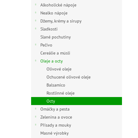
n
Alkoholické nápoje
e
Nealko nápoje
l
Džemy, krémy a sirupy
Sladkosti
Slané pochutiny
Pečivo
Cereálie a müsli
Oleje a octy
Olivové oleje
Ochucené olivové oleje
Balsamico
Rostlinné oleje
Octy
Omáčky a pesta
Zelenina a ovoce
Přísady a mouky
Masné výrobky