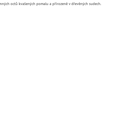
inných octů kvašených pomalu a přirozeně v dřevěných sudech.