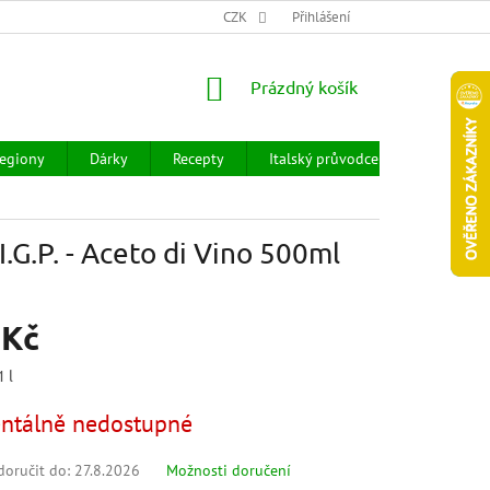
CHOD
HODNOCENÍ OBCHODU
CZK
OBCHODNÍ PODMÍNKY
Přihlášení
DOPR
NÁKUPNÍ
Prázdný košík
KOŠÍK
egiony
Dárky
Recepty
Italský průvodce
Prodejny
G.P. - Aceto di Vino 500ml
 Kč
1 l
tálně nedostupné
oručit do:
27.8.2026
Možnosti doručení