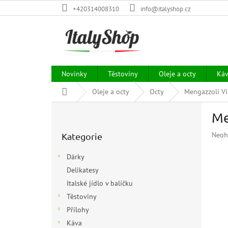
Přejít
+420314008310
info@italyshop.cz
na
obsah
Novinky
Těstoviny
Oleje a octy
Ká
Domů
Oleje a octy
Octy
Mengazzoli Vi
P
Me
o
Přeskočit
s
Prům
Neoh
Kategorie
kategorie
t
hodn
r
prod
Dárky
a
je
Delikatesy
n
0,0
z
Italské jídlo v balíčku
n
5
í
Těstoviny
hvězd
p
Přílohy
a
Káva