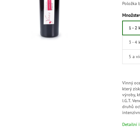
Položka 
Množstev
1 - 2 
3 - 4 
5 a v
Vinný oc
který zís
výroby, 
I.G.T. Ve
druhů oct
intenzivn
Detailní 