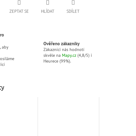
ZEPTAT SE
HLÍDAT
SDÍLET
ro
Ověřeno zákazníky
, aby
Zákazníci nás hodnotí
skvěle na
Mapy.cz
(4,8/5) i
posíláme
Heurece (99%).
icí
ty