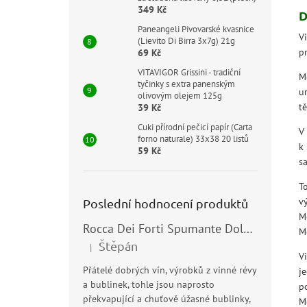
349 Kč
D
Paneangeli Pivovarské kvasnice
V
(Lievito Di Birra 3x7g) 21g
p
69 Kč
VITAVIGOR Grissini - tradiční
M
tyčinky s extra panenským
u
olivovým olejem 125g
tě
39 Kč
Cuki přírodní pečicí papír (Carta
V
forno naturale) 33x38 20 listů
k
59 Kč
s
T
v
Poslední hodnocení produktů
M
Rocca Dei Forti Spumante Dolce 11,5% 0,75l
M
Štěpán
|
Hodnocení produktu je 5 z 5 hvězdiček.
V
Přátelé dobrých vín, výrobků z vinné révy
je
a bublinek, tohle jsou naprosto
p
překvapující a chuťově úžasné bublinky,
M