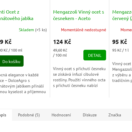
ti Ocet z
Mengazzoli Vinný ocet s
Mengazzo
anátového jablka
česnekem - Aceto
červený (
eto Dolceagro di
Aromatizzato con Aglio
rosso) PE
Skladem
(
>5 ks
)
Momentálně nedostupné
Momen
lagrana) 500ml
250ml
9 Kč
124 Kč
95 Kč
ná
Měrná
Měrná
80 Kč / 100 ml
49,60 Kč
95 Kč / 1 l
a:
cena:
cena:
/ 100 ml
DETAIL
Do košíku
Vinný ocet
Vinný ocet s příchutí česneku
Mengazzoli
se získává infuzí cibulové
cná elegance v každé
z výběru a
rostliny. Použití vinného octa
ce – DolceAgro s
tradičním
s příchutí česneku nabízí
nátovým jablkem přináší
třískovým 
možnost experimentovat
nou kyselost a příjemnou
Všechny vi
s vyváženými a voňavými...
dkost, která povznese
společnost
áty, sýry i maso na nový
zachovávají
ťový zážitek....
opis
Podobné (5)
Hodnocení
Diskuze
Značka