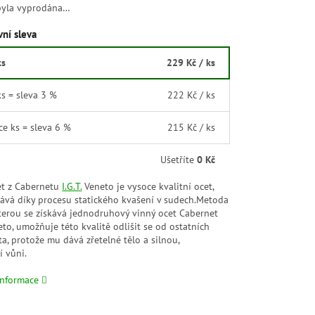
byla vyprodána…
ní sleva
ks
229 Kč
/ ks
ks = sleva 3 %
222 Kč
/ ks
íce ks = sleva 6 %
215 Kč
/ ks
Ušetříte
0 Kč
et z Cabernetu
I.G.T.
Veneto je vysoce kvalitní ocet,
kává díky procesu statického kvašení v sudech.Metoda
kterou se získává jednodruhový vinný ocet Cabernet
neto, umožňuje této kvalitě odlišit se od ostatních
a, protože mu dává zřetelné tělo a silnou,
í vůni.
informace