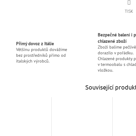
TISK
Bezpečné balení i p
chlazené zboží
Přímý dovoz z Itálie
Zboží balíme pečlivě
Většinu produktů dovážíme
dorazilo v pořádku.
bez prostředníků přímo od
Chlazené produkty 
italských výrobců.
v termoobalu s chlad
vložkou.
Související produk