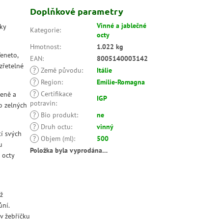
Doplňkové parametry
Vinné a jablečné
ky
Kategorie
:
octy
Hmotnost
:
1.022 kg
eneto,
EAN
:
8005140003142
zřetelné
?
Země původu
:
Itálie
?
Region
:
Emilie-Romagna
?
Certifikace
čeně a
IGP
potravin
:
o zelných
?
Bio produkt
:
ne
?
Druh octu
:
vinný
tí svých
?
Objem (ml)
:
500
u
Položka byla vyprodána…
 octy
ž
ůní.
v žebříčku