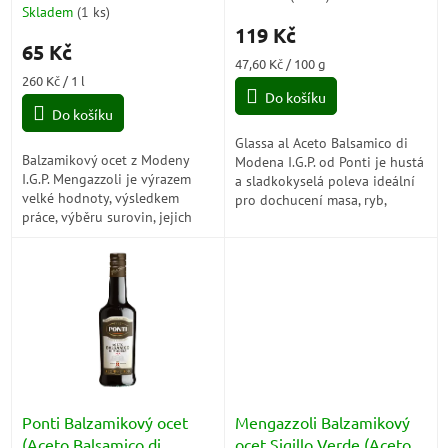
t
Modena) IGP 250ml
Skladem
(
1 ks
)
hodnocení
ů
119 Kč
produktu
65 Kč
je
Měrná
47,60 Kč / 100 g
5,0
Měrná
cena:
260 Kč / 1 l
z
cena:
Do košíku
5
Do košíku
hvězdiček.
Glassa al Aceto Balsamico di
Balzamikový ocet z Modeny
Modena I.G.P. od Ponti je hustá
I.G.P. Mengazzoli je výrazem
a sladkokyselá poleva ideální
velké hodnoty, výsledkem
pro dochucení masa, ryb,
práce, výběru surovin, jejich
zeleniny, sýrů a dezertů.
přeměny a zušlechťování.
Ponti Balzamikový ocet
Mengazzoli Balzamikový
(Aceto Balsamico di
ocet Sigillo Verde (Aceto