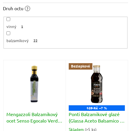
Druh octu
?
vinný
1
balzamikový
22
V
Bezlepkové
ý
p
i
s
p
r
o
129 Kč
–7 %
d
Mengazzoli Balzamikový
Ponti Balzamikové glazé
u
ocet Senso Egocalo Verde
(Glassa Aceto Balsamico di
k
(Aceto Balsamico di
Modena) 250g
Skladem
(
>5 ks
)
Průměrné