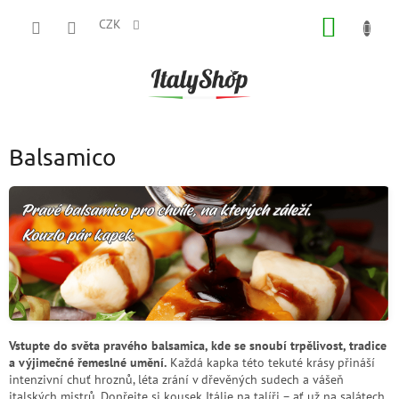
Přejít
NÁKUP
na
CZK
obsah
KOŠÍK
Balsamico
Vstupte do světa pravého balsamica, kde se snoubí trpělivost, tradice
a výjimečné řemeslné umění.
Každá kapka této tekuté krásy přináší
intenzivní chuť hroznů, léta zrání v dřevěných sudech a vášeň
italských mistrů. Dopřejte si kousek Itálie na talíři – ať už na salátech,