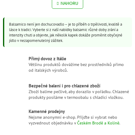
v
NAHORU
n
l
k
o
á
v
d
á
Balsamico není jen dochucovadlo – je to příběh o trpělivosti, kvalitě a
a
n
lásce k tradici. Vyberte si z naší nabídky balsamic různé doby zrání a
c
í
intenzity chuti a objevte, jak několik kapek dokáže proměnit obyčejné
í
jídlo v nezapomenutelný zážitek.
p
r
v
Přímý dovoz z Itálie
k
Většinu produktů dovážíme bez prostředníků přímo
y
od italských výrobců.
v
ý
p
Bezpečné balení i pro chlazené zboží
i
Zboží balíme pečlivě, aby dorazilo v pořádku. Chlazené
s
produkty posíláme v termoobalu s chladicí vložkou.
u
Kamenné prodejny
Nejsme anonymní e-shop. Přijďte si vybrat nebo
vyzvednout objednávku v
Českém Brodě a Kolíně
.