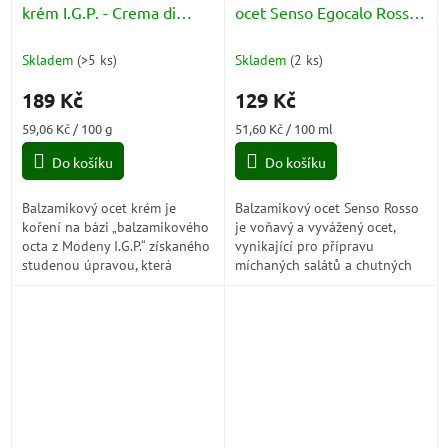
krém I.G.P. - Crema di
ocet Senso Egocalo Rosso
Balsamico di Modena 320g
Cubana (Aceto Balsamico
di Modena) IGP 250ml
Skladem
(
>5 ks
)
Skladem
(
2 ks
)
189 Kč
129 Kč
Měrná
Měrná
59,06 Kč / 100 g
51,60 Kč / 100 ml
cena:
cena:
Do košíku
Do košíku
Balzamikový ocet krém je
Balzamikový ocet Senso Rosso
koření na bázi „balzamikového
je voňavý a vyvážený ocet,
octa z Modeny I.G.P.“ získaného
vynikající pro přípravu
studenou úpravou, která
míchaných salátů a chutných
zabraňuje karbonizaci cukrů.
zálivek se solí, olejem a
Výběr ingrediencí je pečlivý a...
příchutěmi. Je to organický
produkt, a...