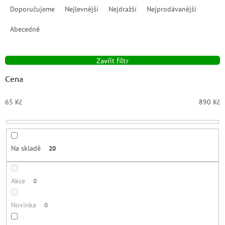
a
Doporučujeme
Nejlevnější
Nejdražší
Nejprodávanější
z
e
Abecedně
n
í
Zavřít filtr
p
r
Cena
o
d
65
Kč
890
Kč
u
k
t
ů
Na skladě
20
Akce
0
Novinka
0