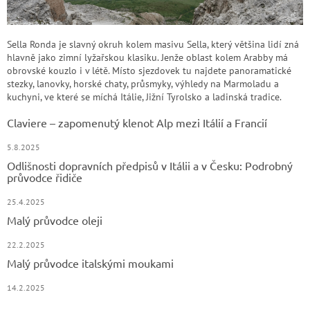
Sella Ronda je slavný okruh kolem masivu Sella, který většina lidí zná
hlavně jako zimní lyžařskou klasiku. Jenže oblast kolem Arabby má
obrovské kouzlo i v létě. Místo sjezdovek tu najdete panoramatické
stezky, lanovky, horské chaty, průsmyky, výhledy na Marmoladu a
kuchyni, ve které se míchá Itálie, Jižní Tyrolsko a ladinská tradice.
Claviere – zapomenutý klenot Alp mezi Itálií a Francií
5.8.2025
Odlišnosti dopravních předpisů v Itálii a v Česku: Podrobný
průvodce řidiče
25.4.2025
Malý průvodce oleji
22.2.2025
Malý průvodce italskými moukami
14.2.2025