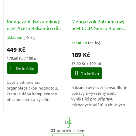
Mengazzoli Balzamikový
Mengazzoli Balzamikový
ocet Aceto Balsamico di
ocet I.G.P. Senso Blu ve
Modena IGP Calamaio
spreji - Aceto Balsamico di
Skladem
(
>5 ks
)
Průměrné
Senso Azzuro BOX 250ml
Modena Spray 250ml
Skladem
(
>5 ks
)
hodnocení
449 Kč
produktu
189 Kč
je
Měrná
179,60 Kč / 100 ml
5,0
cena:
Měrná
75,60 Kč / 100 ml
z
Do košíku
cena:
5
Do košíku
hvězdiček.
Ocet s odměřenou
Balzamikový ocet Senso Blu je
organoleptickou hodnotou,
voňavý a vyvážený ocet,
která je dána komplexností
vynikající pro přípravu
obsahu cukru a kyselin,
míchaných salátů a chutných
výraznou svěžestí a skvělou
zálivek se solí, olejem a
vyvážeností, které dodávají
příchutěmi. Je to organický
produktu vlastnosti...
S
produkt, a proto...
1
2
t
r
23
položek celkem
O
á