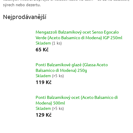
sýrech nebo dezertu.
Nejprodávanější
Mengazzoli Balzamikový ocet Senso Egocalo
Verde (Aceto Balsamico di Modena) IGP 250ml
Skladem
(
1 ks
)
65 Kč
Ponti Balzamikové glazé (Glassa Aceto
Balsamico di Modena) 250g
Skladem
(
>5 ks
)
119 Kč
Ponti Balzamikový ocet (Aceto Balsamico di
Modena) 500ml
Skladem
(
>5 ks
)
129 Kč
Ř