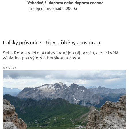
Výhodnější doprava nebo doprava zdarma
pří objednávce nad 2.000 Kč
Z
á
p
a
Italský průvodce – tipy, příběhy a inspirace
t
Sella Ronda v létě: Arabba není jen ráj lyžařů, ale i skvělá
í
základna pro výlety a horskou kuchyni
6.8.2026