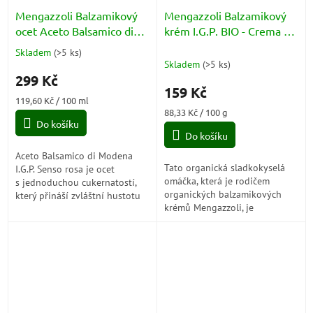
Mengazzoli Balzamikový
Mengazzoli Balzamikový
ocet Aceto Balsamico di
krém I.G.P. BIO - Crema di
Modena IGP Calamaio
Balsamico di Modena 180g
Skladem
(
>5 ks
)
Průměrné
Senso Rosa 250ml
Skladem
(
>5 ks
)
hodnocení
299 Kč
produktu
159 Kč
je
Měrná
119,60 Kč / 100 ml
5,0
cena:
Měrná
88,33 Kč / 100 g
z
Do košíku
cena:
5
Do košíku
hvězdiček.
Aceto Balsamico di Modena
Tato organická sladkokyselá
I.G.P. Senso rosa je ocet
omáčka, která je rodičem
s jednoduchou cukernatostí,
organických balzamikových
který přináší zvláštní hustotu
krémů Mengazzoli, je
pro kulatost hodnot a
produktem na bázi
jedinečné chutě.
balzamikového octa Modena
CHZO, který se vyrábí z...