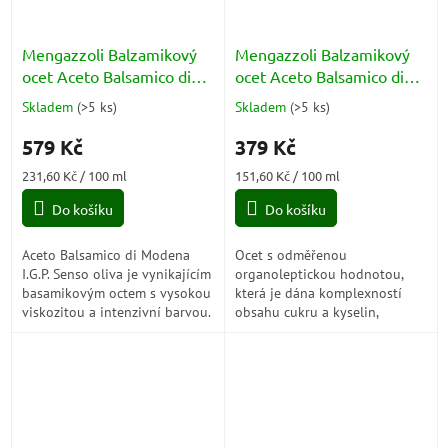
Mengazzoli Balzamikový
Mengazzoli Balzamikový
ocet Aceto Balsamico di
ocet Aceto Balsamico di
Modena IGP Calamaio
Modena IGP Calamaio
Skladem
(
>5 ks
)
Skladem
(
>5 ks
)
Průměrné
Průměrné
Senso Verde Oliva 250ml
Senso Azzuro 250ml
hodnocení
hodnocení
579 Kč
379 Kč
produktu
produktu
je
je
Měrná
Měrná
231,60 Kč / 100 ml
151,60 Kč / 100 ml
5,0
2,0
cena:
cena:
z
z
Do košíku
Do košíku
5
5
hvězdiček.
hvězdiček.
Aceto Balsamico di Modena
Ocet s odměřenou
I.G.P. Senso oliva je vynikajícím
organoleptickou hodnotou,
basamikovým octem s vysokou
která je dána komplexností
viskozitou a intenzivní barvou.
obsahu cukru a kyselin,
Jeho komplexní chuť a hustota
výraznou svěžestí a skvělou
vynikají ve spojení s bílým...
vyvážeností, které dodávají
produktu vlastnosti...