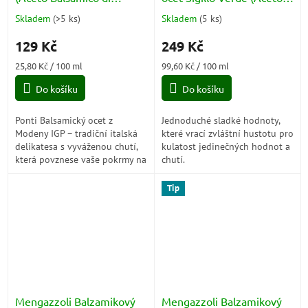
Modena) 500ml
Balsamico di Modena) BIO
Skladem
(
>5 ks
)
Skladem
(
5 ks
)
Průměrné
Průměrné
IGP 250ml
hodnocení
hodnocení
129 Kč
249 Kč
produktu
produktu
je
je
Měrná
Měrná
25,80 Kč / 100 ml
99,60 Kč / 100 ml
5,0
5,0
cena:
cena:
z
z
Do košíku
Do košíku
5
5
hvězdiček.
hvězdiček.
Ponti Balsamický ocet z
Jednoduché sladké hodnoty,
Modeny IGP – tradiční italská
které vrací zvláštní hustotu pro
delikatesa s vyváženou chutí,
kulatost jedinečných hodnot a
která povznese vaše pokrmy na
chutí.
novou úroveň. Perfektní k
salátům, masům i sýru.
Tip
Mengazzoli Balzamikový
Mengazzoli Balzamikový