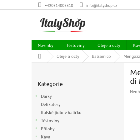
Přejít
+420314008310
info@italyshop.cz
na
obsah
Novinky
Těstoviny
Oleje a octy
Ká
Domů
Oleje a octy
Balsamico
Mengazzo
P
Me
o
Přeskočit
s
di
Kategorie
kategorie
t
Prům
Neoh
r
Dárky
hodn
a
prod
Delikatesy
n
je
Italské jídlo v balíčku
n
0,0
í
Těstoviny
z
p
5
Přílohy
hvězd
a
Káva