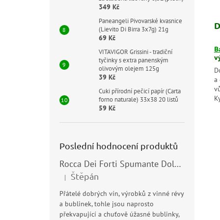
349 Kč
Paneangeli Pivovarské kvasnice
D
(Lievito Di Birra 3x7g) 21g
69 Kč
B
VITAVIGOR Grissini - tradiční
v
tyčinky s extra panenským
olivovým olejem 125g
D
39 Kč
a 
vů
Cuki přírodní pečicí papír (Carta
K
forno naturale) 33x38 20 listů
59 Kč
Poslední hodnocení produktů
Rocca Dei Forti Spumante Dolce 11,5% 0,75l
Štěpán
|
Hodnocení produktu je 5 z 5 hvězdiček.
Přátelé dobrých vín, výrobků z vinné révy
a bublinek, tohle jsou naprosto
překvapující a chuťově úžasné bublinky,