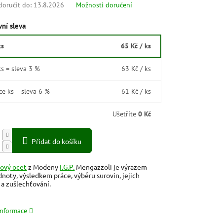
oručit do:
13.8.2026
Možnosti doručení
ní sleva
ks
65 Kč
/ ks
ks = sleva 3 %
63 Kč
/ ks
íce ks = sleva 6 %
61 Kč
/ ks
Ušetříte
0 Kč
Přidat do košíku
ový ocet
z Modeny
I.G.P.
Mengazzoli je výrazem
dnoty, výsledkem práce, výběru surovin, jejich
a zušlechťování.
informace