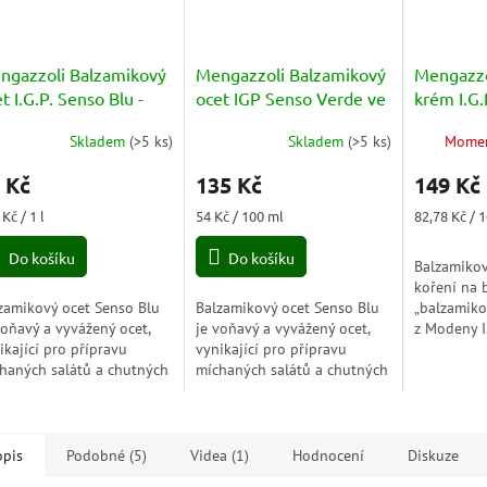
ngazzoli Balzamikový
Mengazzoli Balzamikový
Mengazzo
t I.G.P. Senso Blu -
ocet IGP Senso Verde ve
krém I.G.
eto Balsamico di
spreji - Aceto Balsamico
Balsamic
Skladem
(
>5 ks
)
Skladem
(
>5 ks
)
Momen
dena 250ml
di Modena Spray 250ml
180g
 Kč
135 Kč
149 Kč
ná
Měrná
Měrná
Kč / 1 l
54 Kč / 100 ml
82,78 Kč / 
a:
cena:
cena:
Do košíku
Do košíku
Balzamikov
koření na 
zamikový ocet Senso Blu
Balzamikový ocet Senso Blu
„balzamik
voňavý a vyvážený ocet,
je voňavý a vyvážený ocet,
z Modeny I
ikající pro přípravu
vynikající pro přípravu
studenou ú
haných salátů a chutných
míchaných salátů a chutných
zabraňuje 
ivek se solí, olejem a
zálivek se solí, olejem a
Výběr ingre
chutěmi. Je to organický
příchutěmi. Je to organický
a...
dukt, a proto...
produkt, a proto...
opis
Podobné (5)
Videa (1)
Hodnocení
Diskuze