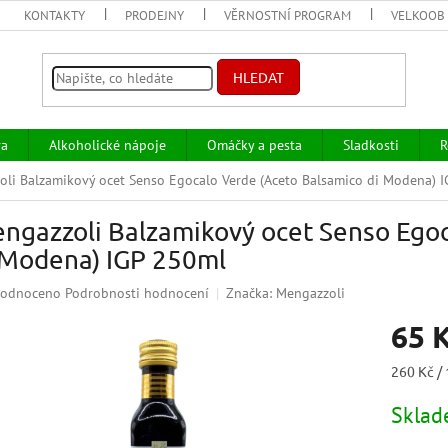
KONTAKTY
PRODEJNY
VĚRNOSTNÍ PROGRAM
VELKOOB
HLEDAT
va
Alkoholické nápoje
Omáčky a pesta
Sladkosti
R
li Balzamikový ocet Senso Egocalo Verde (Aceto Balsamico di Modena) 
ngazzoli Balzamikový ocet Senso Egoc
 Modena) IGP 250ml
ěrné
odnoceno
Podrobnosti hodnocení
Značka:
Mengazzoli
ocení
65 
uktu
Měrná
260 Kč / 
cena:
Skla
iček.