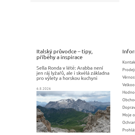
Z
á
p
a
t
í
Italský průvodce – tipy,
Info
příběhy a inspirace
Kontak
Sella Ronda v létě: Arabba není
Prodej
jen ráj lyžařů, ale i skvělá základna
Věrnos
pro výlety a horskou kuchyni
Velko
6.8.2026
Hodno
Obcho
Doprav
Moje 
Ochran
Prohlá