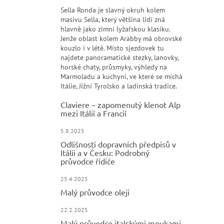
Sella Ronda je slavný okruh kolem
masivu Sella, který většina lidí zná
hlavně jako zimní lyžařskou klasiku.
Jenže oblast kolem Arabby má obrovské
kouzlo i v létě. Místo sjezdovek tu
najdete panoramatické stezky, lanovky,
horské chaty, průsmyky, výhledy na
Marmoladu a kuchyni, ve které se míchá
Itálie, Jižní Tyrolsko a ladinská tradice.
Claviere – zapomenutý klenot Alp
mezi Itálií a Francií
5.8.2025
Odlišnosti dopravních předpisů v
Itálii a v Česku: Podrobný
průvodce řidiče
25.4.2025
Malý průvodce oleji
22.2.2025
Malý průvodce italskými moukami