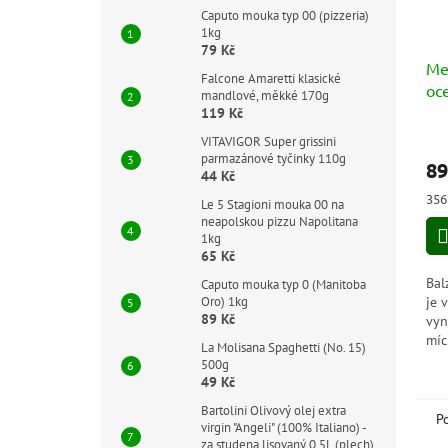
Caputo mouka typ 00 (pizzeria)
1kg
79 Kč
Me
Falcone Amaretti klasické
oce
mandlové, měkké 170g
Ac
119 Kč
Mo
VITAVIGOR Super grissini
parmazánové tyčinky 110g
89
44 Kč
Měr
356 
Le 5 Stagioni mouka 00 na
cen
neapolskou pizzu Napolitana
1kg
65 Kč
Bal
Caputo mouka typ 0 (Manitoba
je 
Oro) 1kg
89 Kč
vyn
míc
La Molisana Spaghetti (No. 15)
zál
500g
pří
49 Kč
pro
Bartolini Olivový olej extra
P
virgin "Angeli" (100% Italiano) -
za studena lisovaný 0,5L (plech)