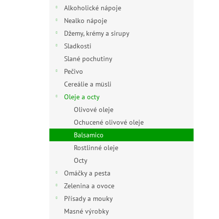
n
Alkoholické nápoje
e
Nealko nápoje
l
Džemy, krémy a sirupy
Sladkosti
Slané pochutiny
Pečivo
Cereálie a müsli
Oleje a octy
Olivové oleje
Ochucené olivové oleje
Balsamico
Rostlinné oleje
Octy
Omáčky a pesta
Zelenina a ovoce
Přísady a mouky
Masné výrobky