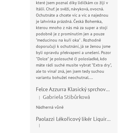
které jsem poznal díky lidičkám co žijí v
Itálii. Chuť je svěží, návyková, ovocná.
Ochutnáte a chcete víc a víc a najednou
je lahvinka prázdná. Česká Bohemka,
kterou mnoho z nás má za super a stojí
podobně je z prominutím jen a pouze
"meducínou na kuří oka" . Rozhodně
doporučuji k ochutnání, já se ženou jsme
byli opravdu překvapeni a unešeni. Pozor
"Dolce" je polosuché či polosladké, kdo
máte rádi suché musíte vybrat "Extra dry",
ale to vinař zná, jen jsem tedy suchou
variantu bohužel neochutnal....
Felce Azzurra Klasický sprchový gel - doccia gel 400ml
Gabriela Stibůrková
|
Hodnocení produktu je 5 z 5 hvězdiček.
Nádherná vůně
Paolazzi Lékořicový likér Liquirizia 24% 0,7L
|
Hodnocení produktu je 5 z 5 hvězdiček.