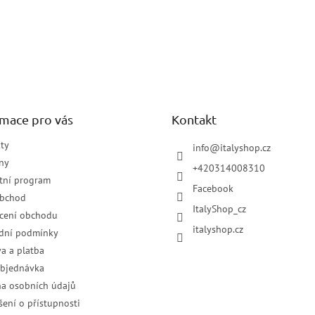
rmace pro vás
Kontakt
ty
info
@
italyshop.cz
ny
+420314008310
tní program
Facebook
obchod
ItalyShop_cz
cení obchodu
italyshop.cz
dní podmínky
a a platba
objednávka
a osobních údajů
šení o přístupnosti