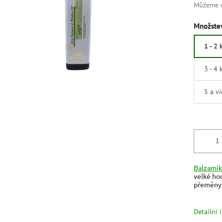
Můžeme d
Množstev
1 - 2 
3 - 4 
5 a v
Balzamik
velké ho
přeměny 
Detailní 