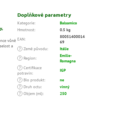
Doplňkové parametry
Kategorie
:
Balsamico
y,
Hmotnost
:
0.5 kg
80051400014
EAN
:
ence vůně
69
selost a
?
Země původu
:
Itálie
Emilie-
?
Region
:
Romagna
?
Certifikace
IGP
potravin
:
?
Bio produkt
:
ne
?
Druh octu
:
vinný
?
Objem (ml)
:
250