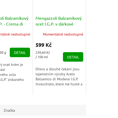
li Balzamikový
Mengazzoli Balzamikový
P. - Crema di
ocet I.G.P. v dárkové
o di Modena
tubě - Aceto Balsamico di
tálně nedostupné
Momentálně nedostupné
Modena 250ml
599 Kč
Měrná
100 g
DETAIL
239,60 Kč
cena:
/ 100 ml
DETAIL
ý ocet krém je
Dřevo a dlouhé čekání jsou
bázi
tajemstvím výroby Aceto
ového octa
Balsamico di Modena I.G.P.
.G.P.“ získaného
Invecchiato, které má husté a
pravou, která
vytrvalé aroma umocněné
karbonizaci cukrů.
dlouhým zráním v sudech.
diencí je pečlivý
Značka