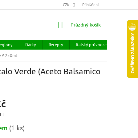
CHOD
HODNOCENÍ OBCHODU
CZK
OBCHODNÍ PODMÍNKY
Přihlášení
DOPR
NÁKUPNÍ
Prázdný košík
KOŠÍK
egiony
Dárky
Recepty
Italský průvodce
Prodejny
IGP 250ml
alo Verde (Aceto Balsamico
Kč
1 l
dem
(
1 ks
)