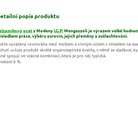
etailní popis produktu
alzamikový ocet
z Modeny
I.G.P.
Mengazzoli je výrazem velké hodnot
ýsledkem práce, výběru surovin, jejich přeměny a zušlechťování.
obře vyvážená rovnováha mezi moštem a vinným octem s ohledem na es
chuti určuje produkt skvělé organoleptické kvality, v němž se sladkost, ky
ně spojují ve vzácné kombinaci, která je pro něj typická.
yselost 6 %.