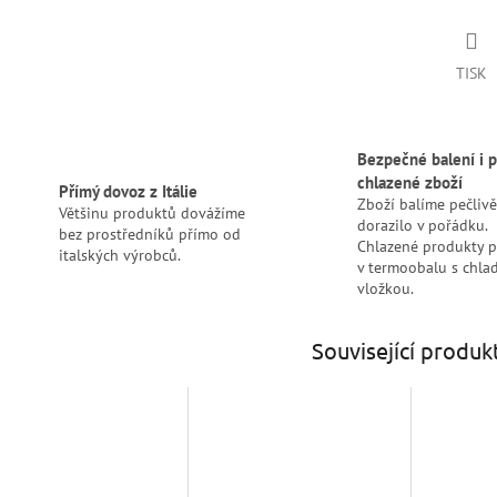
TISK
Bezpečné balení i p
chlazené zboží
Přímý dovoz z Itálie
Zboží balíme pečlivě
Většinu produktů dovážíme
dorazilo v pořádku.
bez prostředníků přímo od
Chlazené produkty 
italských výrobců.
v termoobalu s chlad
vložkou.
Související produk