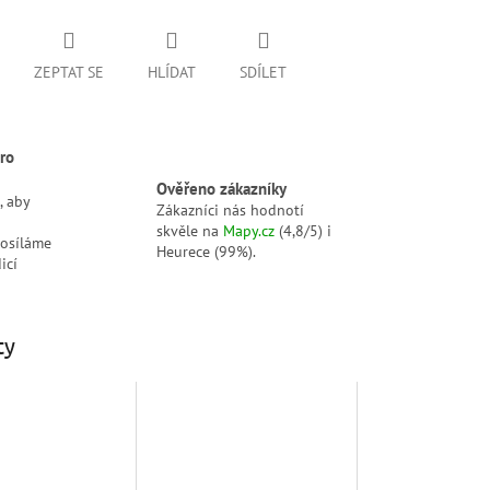
ZEPTAT SE
HLÍDAT
SDÍLET
ro
Ověřeno zákazníky
, aby
Zákazníci nás hodnotí
skvěle na
Mapy.cz
(4,8/5) i
posíláme
Heurece (99%).
icí
ty