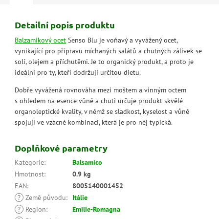
Detailní popis produktu
Balzamikový ocet
Senso Blu je voňavý a vyvážený ocet,
vynikající pro přípravu míchaných salátů a chutných zálivek se
solí, olejem a příchutěmi. Je to organický produkt, a proto je
ideální pro ty, kteří dodržují určitou dietu.
Dobře vyvážená rovnováha mezi moštem a vinným octem
s ohledem na esence vůně a chuti určuje produkt skvělé
organoleptické kvality, v němž se sladkost, kyselost a vůně
spojují ve vzácné kombinaci, která je pro něj typická.
Doplňkové parametry
Kategorie
:
Balsamico
Hmotnost
:
0.9 kg
EAN
:
8005140001452
?
Země původu
:
Itálie
?
Region
:
Emilie-Romagna