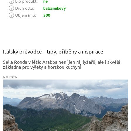
?
Bio produkt
:
ne
?
Druh octu
:
balzamikový
?
Objem (ml)
:
500
Z
á
p
a
Italský průvodce – tipy, příběhy a inspirace
t
Sella Ronda v létě: Arabba není jen ráj lyžařů, ale i skvělá
í
základna pro výlety a horskou kuchyni
6.8.2026