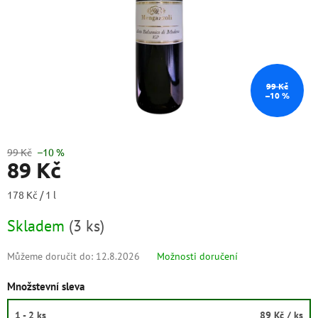
99 Kč
–10 %
99 Kč
–10 %
89 Kč
Měrná
178 Kč / 1 l
cena:
Skladem
(
3 ks
)
Můžeme doručit do:
12.8.2026
Možnosti doručení
Množstevní sleva
1 - 2 ks
89 Kč
/ ks