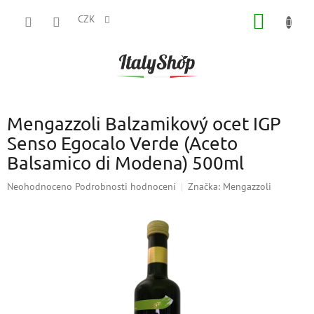
Přejít
NÁKUP
na
CZK
obsah
KOŠÍK
Mengazzoli Balzamikový ocet IGP
Senso Egocalo Verde (Aceto
Balsamico di Modena) 500ml
Průměrné
Neohodnoceno
Podrobnosti hodnocení
Značka:
Mengazzoli
hodnocení
produktu
je
0,0
z
5
hvězdiček.