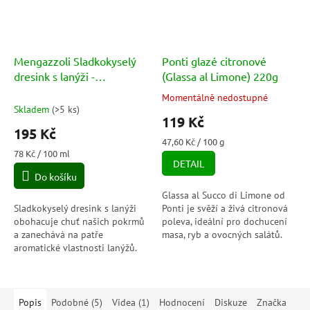
Mengazzoli Sladkokyselý
Ponti glazé citronové
dresink s lanýži -
(Glassa al Limone) 220g
Condimento Balsamico con
Momentálně nedostupné
Průměrné
tartufo Spray 250ml
Skladem
(
>5 ks
)
hodnocení
119 Kč
produktu
195 Kč
je
Měrná
47,60 Kč / 100 g
5,0
Měrná
cena:
78 Kč / 100 ml
DETAIL
cena:
z
Do košíku
5
hvězdiček.
Glassa al Succo di Limone od
Sladkokyselý dresink s lanýži
Ponti je svěží a živá citronová
obohacuje chuť našich pokrmů
poleva, ideální pro dochucení
a zanechává na patře
masa, ryb a ovocných salátů.
aromatické vlastnosti lanýžů.
Skvěle se hodí ke grilovaným
rybám, krémovým rizotům a
dušené...
Popis
Podobné (5)
Videa (1)
Hodnocení
Diskuze
Značka