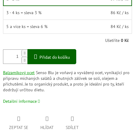
3 - 4 ks = sleva 3 %
86 Kč
/ ks
5 a více ks = sleva 6 %
84 Kč
/ ks
Ušetříte
0 Kč
Přidat do košíku
Balzamikový ocet
Senso Blu je voňavý a vyvážený ocet, vynikající pro
přípravu míchaných salátů a chutných zálivek se solí, olejem a
příchutěmi. Je to organický produkt, a proto je ideální pro ty, kteří
dodržují určitou dietu.
Detailní informace
ZEPTAT SE
HLÍDAT
SDÍLET