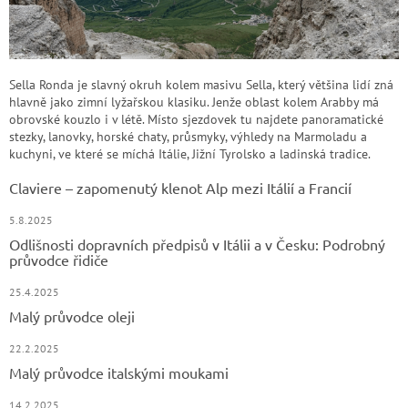
Sella Ronda je slavný okruh kolem masivu Sella, který většina lidí zná
hlavně jako zimní lyžařskou klasiku. Jenže oblast kolem Arabby má
obrovské kouzlo i v létě. Místo sjezdovek tu najdete panoramatické
stezky, lanovky, horské chaty, průsmyky, výhledy na Marmoladu a
kuchyni, ve které se míchá Itálie, Jižní Tyrolsko a ladinská tradice.
Claviere – zapomenutý klenot Alp mezi Itálií a Francií
5.8.2025
Odlišnosti dopravních předpisů v Itálii a v Česku: Podrobný
průvodce řidiče
25.4.2025
Malý průvodce oleji
22.2.2025
Malý průvodce italskými moukami
14.2.2025